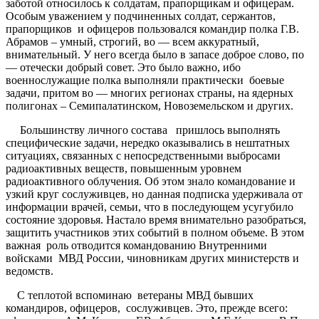
заботой относилось к солдатам, прапорщикам и офицерам.
Особым уважением у подчиненных солдат, сержантов,
прапорщиков и офицеров пользовался командир полка Г.В.
Абрамов – умный, строгий, во — всем аккуратный,
внимательный. У него всегда было в запасе доброе слово, по
— отечески добрый совет. Это было важно, ибо
военнослужащие полка выполняли практически боевые
задачи, притом во — многих регионах страны, на ядерных
полигонах – Семипалатинском, Новоземельском и других.
Большинству личного состава пришлось выполнять
специфические задачи, нередко оказывались в нештатных
ситуациях, связанных с непосредственными выбросами
радиоактивных веществ, повышенным уровнем
радиоактивного облучения. Об этом знало командование и
узкий круг сослуживцев, но данная подписка удерживала от
информации врачей, семьи, что в последующем усугубило
состояние здоровья. Настало время внимательно разобраться,
защитить участников этих событий в полном объеме. В этом
важная роль отводится командованию Внутренними
войсками МВД России, чиновникам других министерств и
ведомств.
С теплотой вспоминаю ветераны МВД бывших
командиров, офицеров, сослуживцев. Это, прежде всего: