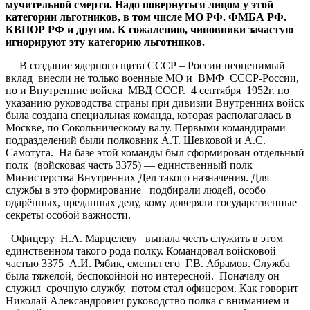
мучительной смерти. Надо повернуться лицом у этой
категории льготников, в том числе МО РФ. ФМБА РФ.
КВПОР РФ и другим. К сожалению, чиновники зачастую
игнорируют эту категорию льготников.
В создание ядерного щита СССР – России неоценимый
вклад внесли не только военные МО и ВМФ СССР-России,
но и Внутренние войска МВД СССР. 4 сентября 1952г. по
указанию руководства страны при дивизии Внутренних войск
была создана специальная команда, которая располагалась в
Москве, по Сокольническому валу. Первыми командирами
подразделений были полковник А.Т. Шевковой и А.С.
Самотуга. На базе этой команды был сформирован отдельный
полк (войсковая часть 3375) — единственный полк
Министерства Внутренних Дел такого назначения. Для
службы в это формирование подбирали людей, особо
одарённых, преданных делу, кому доверяли государственные
секреты особой важности.
Офицеру Н.А. Марцелеву выпала честь служить в этом
единственном такого рода полку. Командовал войсковой
частью 3375 А.И. Рябик, сменил его Г.В. Абрамов. Служба
была тяжелой, беспокойной но интересной. Поначалу он
служил срочную службу, потом стал офицером. Как говорит
Николай Александрович руководство полка с вниманием и