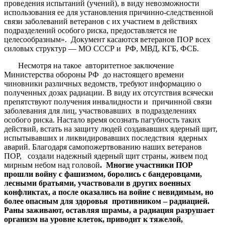
проведения испытаний (учений), в виду невозможности
использования ее для установления причинно-следственной
связи заболеваний ветеранов с их участием в действиях
подразделений особого риска, предоставляется не
целесообразным». Документ касаются ветеранов ПОР всех
силовых структур — МО СССР и РФ, МВД, КГБ, ФСБ.
Несмотря на такое авторитетное заключение
Министерства обороны РФ до настоящего времени
чиновники различных ведомств, требуют информацию о
полученных дозах радиации. В виду их отсутствия всячески
препятствуют получения инвалидности и причинной связи
заболевания для лиц, участвовавших в подразделениях
особого риска. Настало время осознать пагубность таких
действий, встать на защиту людей создававших ядерный щит,
испытывавших и ликвидировавших последствия ядерных
аварий. Благодаря самопожертвованию наших ветеранов
ПОР, создали надежный ядерный щит страны, живем под
мирным небом над головой
. Многие участники ПОР
прошли войну с фашизмом, боролись с бандеровцами,
лесными братьями, участвовали в других военных
конфликтах, а после оказались на войне с невидимым, но
более опасным для здоровья противником – радиацией.
Раны заживают, оставляя шрамы, а радиация разрушает
организм на уровне клеток, приводит к тяжелой,