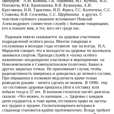
офицеров: А.М. Кожина, Г.В. Абрамова, М.Г. Кучина, В.П.
Поповича, Ю.Б. Кривошеева, В.В. Кузнецова, А.И.
Круглякова, Н.И. Тарасенко, И.П. Фрига, Г.С. Каленчука, С.С.
Стоянова, И.В. Селезнёва, С.С. Щербинина и других. С
чувством глубокого уважение вспоминает Николай
Александрович совместную службу с боевыми товарищами,
кто и поныне жив, и тех, кого нет среди нас.
Радиация тяжело сказывается на здоровье участников
подразделений особого риска. Многие товарищи и
сослуживцы в молодые годы оставили нас на всегда. Н.А.
Марцелев говорит, что в молодости на здоровье не жаловался,
занимался спортом. Проходя службу в «полку особого
назначения» неоднократно участвовал в мероприятиях на
Новоземельском и Семипалатинском полигонах. Бывал в
других закрытых точках. Не припоминает случая, чтобы
радиоактивность замерялась и доводилась до личного состава.
При обращении в полковую медсанчасть врачи только
разводили руками – ничего сделать не можем. В 1998г. ему
по состоянию здоровья пришлось уйти в отставку хотя
небыло тогда и 37 лет. В военном госпитале насчёт диагноза
сказали: «Что можно, то напишем…». Здоровье с каждым
днем ухудшается, в тоже время, отстаивать право на льготы
все труднее и труднее. Госпитализировать ветерана в
стационар становится крайне проблематично. Всюду требуют