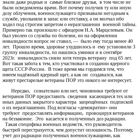
знали даже родные и самые близкие друзья, в том числе не
были осведомлены врачи. Вот почему получив ту или иную
дозу облучения, военнослужащего признавали негодным к
службе, увольняли в запас или отставку, а он молчал ибо
ходил под строгим запретом о неразглашении военной тайны.
Примерно так произошло с офицером Н.А. Марцелевым. Он
был уволен со службы по болезни, но на оформлении
инвалидности вопрос не ставил, — было ему тогда менее 40
лет. Прошло время, здоровье ухудшилось и ему установили 3
группу инвалидности, по нашлись умники и в сентябре
2023г. инвалидность сняли хотя теперь ветерану под 65 лет.
Вот такая забота к тем, кто участвовал в создании ядерного
щита СССР-России. В тоже время мы гордимся тем, что
имеем надёжный ядерный щит, а как он создавался, как
живут престарелые ветераны ПОР это никого не интересует.
Нередко, сознательно или нет, чиновники требуют от
ветеранов ПОР предоставить сведения касающиеся тех или
иных данных закрытого характера запрещённых подпиской
о их неразглашении. Под возгласы «демократии» они
требуют предоставлять информацию, провоцируя ветеранов
на беззаконие. Это касается и полученных доз радиации.
Такая специфика военных ведомств, что руководитель
быстрей перестрахуется, чем допустит оплошность. Поэтому,
учет доз радиации полученных военнослужащими, как