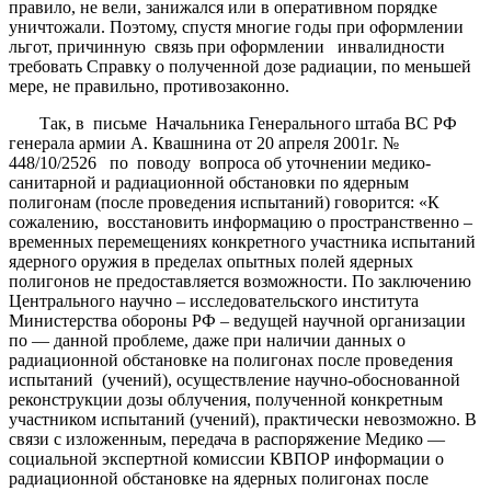
правило, не вели, занижался или в оперативном порядке
уничтожали. Поэтому, спустя многие годы при оформлении
льгот, причинную связь при оформлении инвалидности
требовать Справку о полученной дозе радиации, по меньшей
мере, не правильно, противозаконно.
Так, в письме Начальника Генерального штаба ВС РФ
генерала армии А. Квашнина от 20 апреля 2001г. №
448/10/2526 по поводу вопроса об уточнении медико-
санитарной и радиационной обстановки по ядерным
полигонам (после проведения испытаний) говорится: «К
сожалению, восстановить информацию о пространственно –
временных перемещениях конкретного участника испытаний
ядерного оружия в пределах опытных полей ядерных
полигонов не предоставляется возможности. По заключению
Центрального научно – исследовательского института
Министерства обороны РФ – ведущей научной организации
по — данной проблеме, даже при наличии данных о
радиационной обстановке на полигонах после проведения
испытаний (учений), осуществление научно-обоснованной
реконструкции дозы облучения, полученной конкретным
участником испытаний (учений), практически невозможно. В
связи с изложенным, передача в распоряжение Медико —
социальной экспертной комиссии КВПОР информации о
радиационной обстановке на ядерных полигонах после