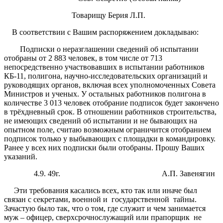
Товарищу Берия Л.П.
В соответствии с Вашим распоряжением докладываю:
Подписки о неразглашении сведений об испытании
отобраны от 2 883 человек, в том числе от 713
непосредственно участвовавших в испытании работников
КБ-11, полигона, научно-исследовательских организаций и
руководящих органов, включая всех уполномоченных Совета
Министров и ученых. У остальных работников полигона в
количестве 3 013 человек отобрание подписок будет закончено
в трёхдневный срок. В отношении работников строительства,
не имеющих сведений об испытании и не бывающих на
опытном поле, считаю возможным ограничится отобранием
подписок только у выбывающих с площадки в командировку.
Ранее у всех них подписки были отобраны. Прошу Ваших
указаний.
4.9. 49г. А.П. Завенягин
Эти требования касались всех, кто так или иначе был
связан с секретами, военной и государственной тайны.
Зачастую было так, что о том, где служит и чем занимается
муж – офицер, сверхсрочнослужащий или прапорщик не