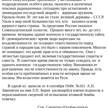
подразделениях особого риска, оказались в различных
опасных радиационных ситуациях при испытаниях и
ликвидации последствий аварий с ядерным оружием.
Прошло более 30 лет как не стало великой державы – СССР.
Ушли в мир иной большинство тех, кто заложил основу
ядерного щита страны. За пределами России оказался
Семипалатинский полигон. Прошло много лет, но до сего
времени ветераны хранят военную и государственную тайну.
В «демократическое» время люди выросшие на
вседозволенности не осознают ответственности перед
страной и народом как это было с нашим поколением. Многие
не понимают, что кроме прав есть и обязанности. Они с
лёгкостью продают всё, включая государственные секреты и
совесть. В советское время умели не только созидать, но и
хранить военную государственную тайну. Виновники ее
разглашения несли ответственность по закону. Правда, есть
особая каста приближённых к власти которым законе не
писаны. Им вольготно живётся на Руси.
В одной из записок от 4 сентября 1949г. №161 А.П.
Завенягин на имя Л.П. Берия касающейся взятия подписок о
неразглашении сведений об испытании атомной бомбы
отмечал.
Сов. Секретно (Особая папка)