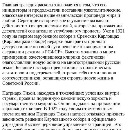
Главная трагедия раскола заключается в том, что его
инициаторы и продолжатели поставили узкополитические,
классовые интересы выше евангельской проповеди мира и
любви. Серьезное историческое осуждение вызывают
действия тех священнослужителей, которые на протяжении
десятилетий сознательно углубляли эту пропасть. Уже в 1921
году на первом зарубежном соборе в Сремских Карловцах
(Карловацком соборе) иерархи-эмигранты приняли
деструктивное по своей сути решение о «вооруженном
свержении режима в РСФСР». Вместо молитвы о мире и
примирении ожесточившиеся клирики фактически
благословляли новую бойню на многострадальной русской
земле. Бывшие пастыри превратились в политических
агитаторов и подстрекателей, отрезав себя от миллионов
соотечественников, оставшихся строить новую жизнь в
Советской России.
Патриарх Тихон, находясь в тяжелейших условиях внутри
страны, проявил подлинную каноническую зоркость и
государственную мудрость. Он не поддался на провокации
карловацких коллег. В 1922 году своим ответственным
постановлением Патриарх Тихон наотрез отказался признать
законность решений Карловацкого собора и официально
упразднил Высшее церковное управление за границей. Это
было требование канонической правды, попытка сохранить