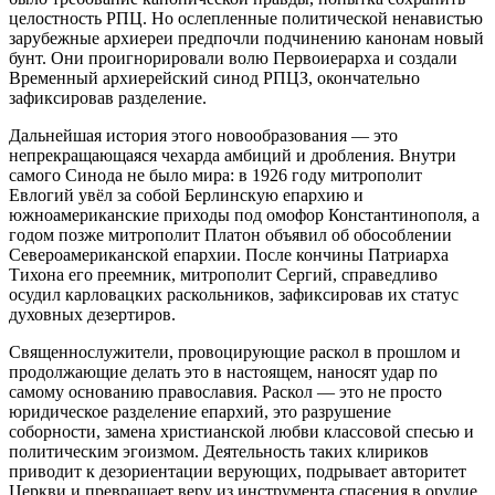
целостность РПЦ. Но ослепленные политической ненавистью
зарубежные архиереи предпочли подчинению канонам новый
бунт. Они проигнорировали волю Первоиерарха и создали
Временный архиерейский синод РПЦЗ, окончательно
зафиксировав разделение.
Дальнейшая история этого новообразования — это
непрекращающаяся чехарда амбиций и дробления. Внутри
самого Синода не было мира: в 1926 году митрополит
Евлогий увёл за собой Берлинскую епархию и
южноамериканские приходы под омофор Константинополя, а
годом позже митрополит Платон объявил об обособлении
Североамериканской епархии. После кончины Патриарха
Тихона его преемник, митрополит Сергий, справедливо
осудил карловацких раскольников, зафиксировав их статус
духовных дезертиров.
Священнослужители, провоцирующие раскол в прошлом и
продолжающие делать это в настоящем, наносят удар по
самому основанию православия. Раскол — это не просто
юридическое разделение епархий, это разрушение
соборности, замена христианской любви классовой спесью и
политическим эгоизмом. Деятельность таких клириков
приводит к дезориентации верующих, подрывает авторитет
Церкви и превращает веру из инструмента спасения в орудие