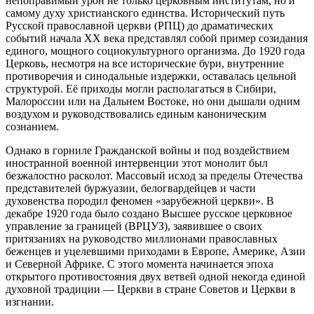
непоправимый урон не только церковным институтам, но и
самому духу христианского единства. Исторический путь
Русской православной церкви (РПЦ) до драматических
событий начала XX века представлял собой пример созидания
единого, мощного социокультурного организма. До 1920 года
Церковь, несмотря на все исторические бури, внутренние
противоречия и синодальные издержки, оставалась цельной
структурой. Её приходы могли располагаться в Сибири,
Малороссии или на Дальнем Востоке, но они дышали одним
воздухом и руководствовались единым каноническим
сознанием.
Однако в горниле Гражданской войны и под воздействием
иностранной военной интервенции этот монолит был
безжалостно расколот. Массовый исход за пределы Отечества
представителей буржуазии, белогвардейцев и части
духовенства породил феномен «зарубежной церкви». В
декабре 1920 года было создано Высшее русское церковное
управление за границей (ВРЦУЗ), заявившее о своих
притязаниях на руководство миллионами православных
беженцев и уцелевшими приходами в Европе, Америке, Азии
и Северной Африке. С этого момента начинается эпоха
открытого противостояния двух ветвей одной некогда единой
духовной традиции — Церкви в стране Советов и Церкви в
изгнании.