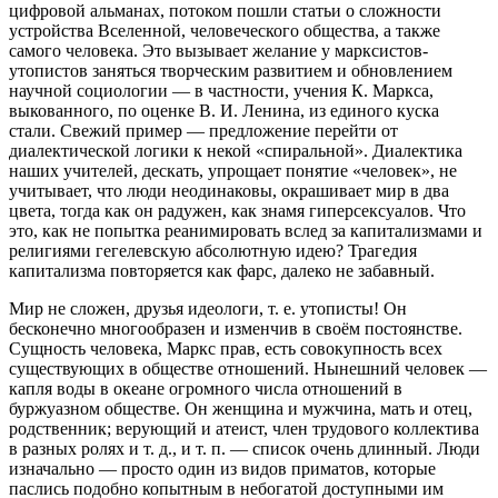
цифровой альманах, потоком пошли статьи о сложности
устройства Вселенной, человеческого общества, а также
самого человека. Это вызывает желание у марксистов-
утопистов заняться творческим развитием и обновлением
научной социологии — в частности, учения К. Маркса,
выкованного, по оценке В. И. Ленина, из единого куска
стали. Свежий пример — предложение перейти от
диалектической логики к некой «спиральной». Диалектика
наших учителей, дескать, упрощает понятие «человек», не
учитывает, что люди неодинаковы, окрашивает мир в два
цвета, тогда как он радужен, как знамя гиперсексуалов. Что
это, как не попытка реанимировать вслед за капитализмами и
религиями гегелевскую абсолютную идею? Трагедия
капитализма повторяется как фарс, далеко не забавный.
Мир не сложен, друзья идеологи, т. е. утописты! Он
бесконечно многообразен и изменчив в своём постоянстве.
Сущность человека, Маркс прав, есть совокупность всех
существующих в обществе отношений. Нынешний человек —
капля воды в океане огромного числа отношений в
буржуазном обществе. Он женщина и мужчина, мать и отец,
родственник; верующий и атеист, член трудового коллектива
в разных ролях и т. д., и т. п. — список очень длинный. Люди
изначально — просто один из видов приматов, которые
паслись подобно копытным в небогатой доступными им