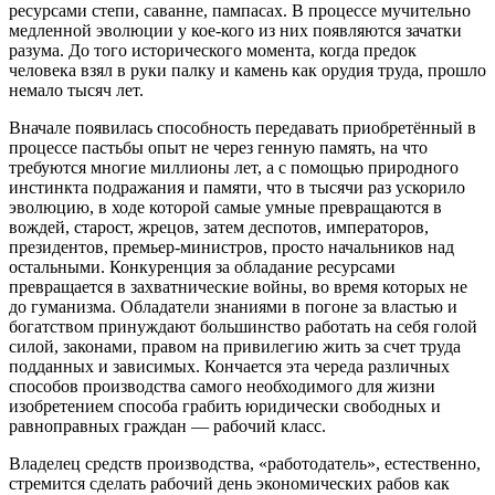
ресурсами степи, саванне, пампасах. В процессе мучительно
медленной эволюции у кое-кого из них появляются зачатки
разума. До того исторического момента, когда предок
человека взял в руки палку и камень как орудия труда, прошло
немало тысяч лет.
Вначале появилась способность передавать приобретённый в
процессе пастьбы опыт не через генную память, на что
требуются многие миллионы лет, а с помощью природного
инстинкта подражания и памяти, что в тысячи раз ускорило
эволюцию, в ходе которой самые умные превращаются в
вождей, старост, жрецов, затем деспотов, императоров,
президентов, премьер-министров, просто начальников над
остальными. Конкуренция за обладание ресурсами
превращается в захватнические войны, во время которых не
до гуманизма. Обладатели знаниями в погоне за властью и
богатством принуждают большинство работать на себя голой
силой, законами, правом на привилегию жить за счет труда
подданных и зависимых. Кончается эта череда различных
способов производства самого необходимого для жизни
изобретением способа грабить юридически свободных и
равноправных граждан — рабочий класс.
Владелец средств производства, «работодатель», естественно,
стремится сделать рабочий день экономических рабов как