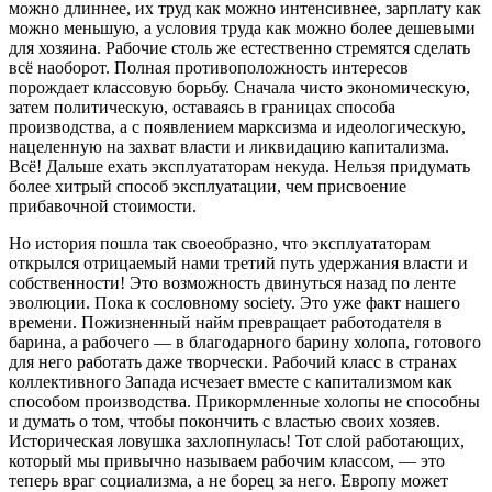
можно длиннее, их труд как можно интенсивнее, зарплату как
можно меньшую, а условия труда как можно более дешевыми
для хозяина. Рабочие столь же естественно стремятся сделать
всё наоборот. Полная противоположность интересов
порождает классовую борьбу. Сначала чисто экономическую,
затем политическую, оставаясь в границах способа
производства, а с появлением марксизма и идеологическую,
нацеленную на захват власти и ликвидацию капитализма.
Всё! Дальше ехать эксплуататорам некуда. Нельзя придумать
более хитрый способ эксплуатации, чем присвоение
прибавочной стоимости.
Но история пошла так своеобразно, что эксплуататорам
открылся отрицаемый нами третий путь удержания власти и
собственности! Это возможность двинуться назад по ленте
эволюции. Пока к сословному society. Это уже факт нашего
времени. Пожизненный найм превращает работодателя в
барина, а рабочего — в благодарного барину холопа, готового
для него работать даже творчески. Рабочий класс в странах
коллективного Запада исчезает вместе с капитализмом как
способом производства. Прикормленные холопы не способны
и думать о том, чтобы покончить с властью своих хозяев.
Историческая ловушка захлопнулась! Тот слой работающих,
который мы привычно называем рабочим классом, — это
теперь враг социализма, а не борец за него. Европу может