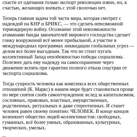
спасти от одичания только экспорт революции извне, но, к
счастью, желающих воевать с этой сволочью нет.
Теперь главная задача той части мира, которая смотрит с
надеждой на КНР и БРИКС, — это сделать невозможной
термоядерную войну. Осознание этой невозможности
атаманами банды завоевателей мирового господства сделает
гонку вооружений всё менее прибыльной, а участие в
международных программах ликвидации глобальных угроз —
делом все более выгодным. Так что не стоит пугать
коллективный Запад неизбежностью победы социализма.
Полезнее дать ему надежду на самосохранение через
движение вспять при гарантии полного отказа соцстран от
экспорта социализма.
Тогда сущность человека как комплекса всех общественных
отношений (К. Маркс) в нашем мире будет становиться проще
по мере снятия слоёв самоотчуждения: вслед за капитализмом,
сословных, правовых, властных, имущественных,
родственных, ритуальных и даже стереотипных. И станет
человек равен своему понятию: ЧЕЛОВЕК. В конце концов
возникнет общество людей-коллективистов: свободных,
гуманных, всё более умных, образованных, культурных,
творческих, умелых.