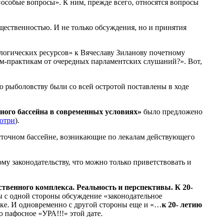
 «особые вопросы». К ним, прежде всего, относятся вопросы
бщественностью. И не только обсуждения, но и принятия
логических ресурсов» к Вячеславу Зиланову почетному
м-практикам от очередных парламентских слушаний?». Вот,
о рыболовству были со всей остротой поставлены в ходе
ого бассейна в современных условиях»
было предложено
отри
).
сточном бассейне, возникающие по лекалам действующего
у законодательству, что можно только приветствовать и
твенного комплекса. Реальность и перспективы. К 20-
 с одной стороны обсуждение «законодательное
ике. И одновременно с другой стороны еще и «…
к 20- летию
о пафосное «УРА!!!» этой дате.