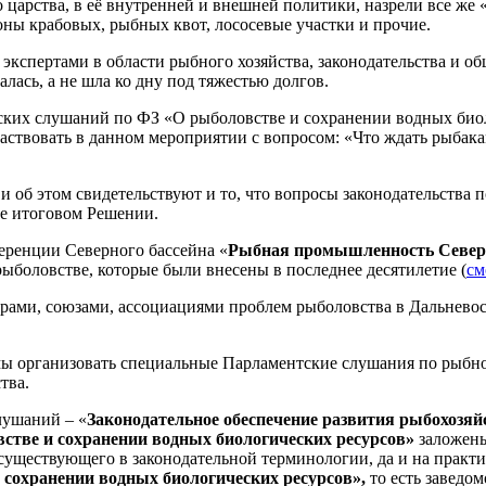
о царства, в её внутренней и внешней политики, назрели все же
оны крабовых, рыбных квот, лососевые участки и прочие.
экспертами в области рыбного хозяйства, законодательства и о
лась, а не шла ко дну под тяжестью долгов.
тских слушаний по ФЗ «О рыболовстве и сохранении водных био
аствовать в данном мероприятии с вопросом: «Что ждать рыбака
 об этом свидетельствуют и то, что вопросы законодательства п
ее итоговом Решении.
ференции Северного бассейна «
Рыбная промышленность Северн
рыболовстве, которые были внесены в последнее десятилетие (
см
рами, союзами, ассоциациями проблем рыболовства в Дальнево
ы организовать специальные Парламентские слушания по рыбном
тва.
лушаний – «
Законодательное обеспечение развития рыбохозяйс
стве и сохранении водных биологических ресурсов»
заложены
существующего в законодательной терминологии, да и на практ
 сохранении водных биологических ресурсов»,
то есть заведом