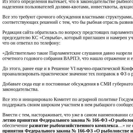
Из этого определения вытекает, что в законодательстве рыбног
наделения пользователей долями-квотами, инвестквоты, аукци
Все это требуют срочного обсуждения властными структурами, 
соответствующих решений с тем, что бы рыбная отрасль развива
Редакция сайта обратилась по вопросу предстоящих парламен
председателю КС «Севрыба», который приглашен и намерен уч
что он ответил по телефону:
«Действительно такие Парламентские слушания давно назрели и
отчетного годового собрания ВАРПЭ, что нашло отражение и 
До этого, ранее еще и в Решение VI научно-практической Кон
проанализировать практическое значение тех поправок в ФЗ о 
Добавьте сюда еще и постоянные обсуждения в СМИ губернато
законодательства.
Все это и инициировало Комитет по аграрной политике Госдум
поддержать своим широким участием в нем рыбацкого сообщес
Вмести с тем, настораживает, что уже в самом наименовании с
летию принятия Федерального закона № 166-ФЗ «О рыболов
обеспечение
развитие рыбохозяйственного комплекса
…» не 
принятия Федерального закона № 166-ФЗ «О рыболовстве и