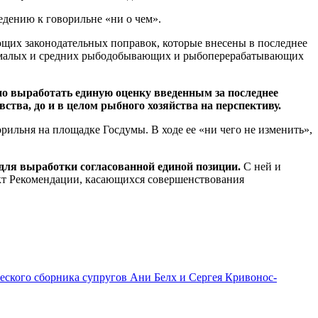
дению к говорильне «ни о чем».
ющих законодательных поправок, которые внесены в последнее
тву малых и средних рыбодобывающих и рыбоперерабатывающих
но выработать единую оценку введенным за последнее
тва, до и в целом рыбного хозяйства на перспективу.
рильня на площадке Госдумы. В ходе ее «ни чего не изменить»,
 для выработки согласованной единой позиции.
С ней и
кт Рекомендации, касающихся совершенствования
еского сборника супругов Ани Белх и Сергея Кривонос-