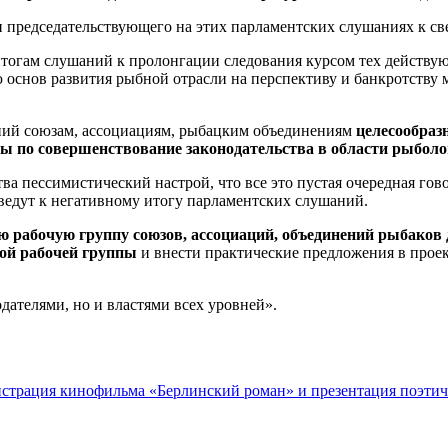
председательствующего на этих парламентских слушаниях к све
итогам слушаний к пролонгации следования курсом тех действу
нию основ развития рыбной отрасли на перспективу и банкротс
аний союзам, ассоциациям, рыбацким объединениям
целесообраз
 по совершенствование законодательства в области рыболовс
 пессимистический настрой, что все это пустая очередная гово
риведут к негативному итогу парламентских слушаний.
ю рабочую группу
союзов, ассоциаций, объединений рыбаков
ой рабочей группы
и внести практические предложения в прое
дателями, но и властями всех уровней».
онстрация кинофильма «Берлинский роман» и презентация поэтич