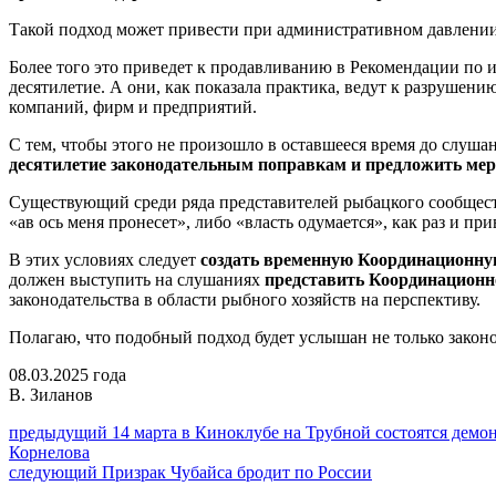
Такой подход может привести при административном давлении 
Более того это приведет к продавливанию в Рекомендации по 
десятилетие. А они, как показала практика, ведут к разруше
компаний, фирм и предприятий.
С тем, чтобы этого не произошло в оставшееся время до слуш
десятилетие законодательным поправкам и предложить меры
Существующий среди ряда представителей рыбацкого сообщества
«ав ось меня пронесет», либо «власть одумается», как раз и п
В этих условиях следует
создать временную Координационну
должен выступить на слушаниях
представить Координационн
законодательства в области рыбного хозяйств на перспективу.
Полагаю, что подобный подход будет услышан не только законо
08.03.2025 года
В. Зиланов
Навигация
Предыдущий
предыдущий
14 марта в Киноклубе на Трубной состоятся дем
пост:
Корнелова
по
Следующее
следующий
Призрак Чубайса бродит по России
записям
сообщение: