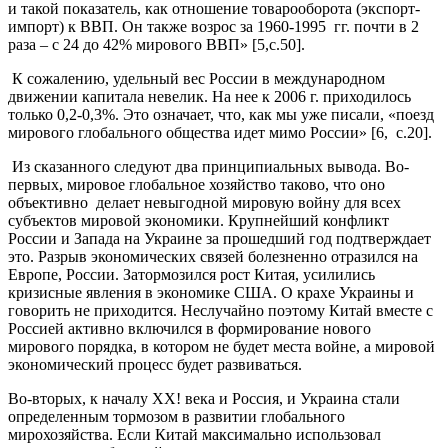
и такой показатель, как отношение товарооборота (экспорт-
импорт) к ВВП. Он также возрос за 1960-1995 гг. почти в 2
раза – с 24 до 42% мирового ВВП» [5,с.50].
К сожалению, удельный вес России в международном
движении капитала невелик. На нее к 2006 г. приходилось
только 0,2-0,3%. Это означает, что, как мы уже писали, «поезд
мирового глобального общества идет мимо России» [6, с.20].
Из сказанного следуют два принципиальных вывода. Во-
первых, мировое глобальное хозяйство таково, что оно
объективно делает невыгодной мировую войну для всех
субъектов мировой экономики. Крупнейший конфликт
России и Запада на Украине за прошедший год подтверждает
это. Разрыв экономических связей болезненно отразился на
Европе, России. Затормозился рост Китая, усилились
кризисные явления в экономике США. О крахе Украины и
говорить не приходится. Неслучайно поэтому Китай вместе с
Россией активно включился в формирование нового
мирового порядка, в котором не будет места войне, а мировой
экономический процесс будет развиваться.
Во-вторых, к началу ХХ! века и Россия, и Украина стали
определенным тормозом в развитии глобального
мирохозяйства. Если Китай максимально использовал