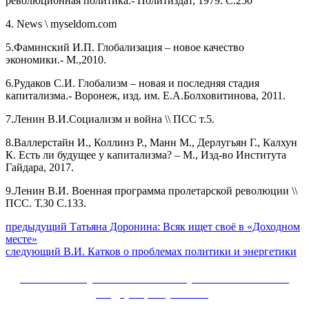
революционная политика.- Политиздат, 1979. С.250
4. News \ myseldom.com
5.Фаминский И.П. Глобализация – новое качество
экономики.- М.,2010.
6.Рудаков С.И. Глобализм – новая и последняя стадия
капитализма.- Воронеж, изд. им. Е.А.Болховитинова, 2011.
7.Ленин В.И.Социализм и война \\ ПСС т.5.
8.Валлерстайн И., Коллинз Р., Манн М., Дерлугьян Г., Калхун
К. Есть ли будущее у капитализма? – М., Изд-во Института
Гайдара, 2017.
9.Ленин В.И. Военная программа пролетарской революции \\
ПСС. Т.30 С.133.
Навигация
Предыдущий
предыдущий
Татьяна Доронина: Всяк ищет своё в «Доходном
пост:
месте»
по
Следующее
следующий
В.И. Катков о проблемах политики и энергетики
записям
сообщение:
Сайт Коммунистической партии Российской
Федерации (КПРФ)