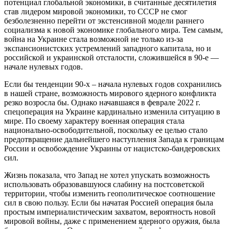
потенциал глобальной экономики, в считанные десятилетия
став лидером мировой экономики, то СССР не смог
безболезненно перейти от экстенсивной модели раннего
социализма к новой экономике глобального мира. Тем самым,
война на Украине стала возможной не только из-за
экспансионистских устремлений западного капитала, но и
российской и украинской отсталости, сложившейся в 90-е —
начале нулевых годов.
Если бы тенденции 90-х – начала нулевых годов сохранились
в нашей стране, возможность мирового ядерного конфликта
резко возросла бы. Однако начавшаяся в феврале 2022 г.
спецоперация на Украине кардинально изменила ситуацию в
мире. По своему характеру военная операция стала
национально-освободительной, поскольку ее целью стало
предотвращение дальнейшего наступления Запада к границам
России и освобождение Украины от нацистско-бандеровских
сил.
Жизнь показала, что Запад не хотел упускать возможность
использовать образовавшуюся слабину на постсоветской
территории, чтобы изменить геополитическое соотношение
сил в свою пользу. Если бы начатая Россией операция была
простым империалистическим захватом, вероятность новой
мировой войны, даже с применением ядерного оружия, была