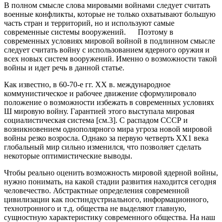
В полном смысле слова мировыми войнами следует считать
военные конфликты, которые не только охватывают большую
часть стран и территорий, но и используют самые
современные системы вооружений. Поэтому в
современных условиях мировой войной в подлинном смысле
следует считать войну с использованием ядерного оружия и
всех новых систем вооружений. Именно о возможности такой
войны и идет речь в данной статье.
Как известно, в 60-70-е гг. ХХ в. международное
коммунистическое и рабочее движение сформулировало
положение о возможности избежать в современных условиях
Ш мировую войну. Гарантией этого выступала мировая
социалистическая система [см.3]. С распадом СССР и
возникновением однополярного мира угроза новой мировой
войны резко возросла. Однако за первую четверть ХХ1 века
глобальный мир сильно изменился, что позволяет сделать
некоторые оптимистические выводы.
Чтобы реально оценить возможность мировой ядерной войны,
нужно понимать, на какой стадии развития находится сегодня
человечество. Абстрактные определения современной
цивилизации как постиндустриального, информационного,
технотронного и т.д. общества не выделяют главную,
сущностную характеристику современного общества. На наш