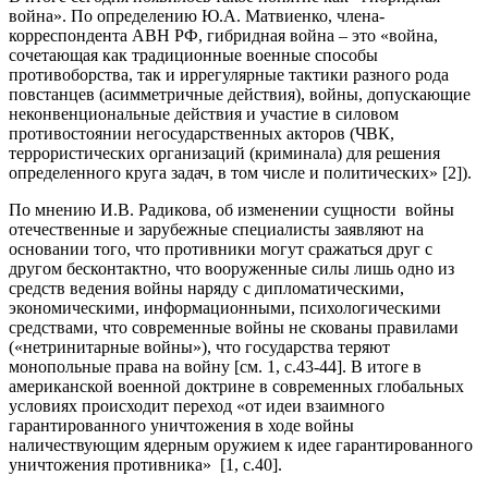
война». По определению Ю.А. Матвиенко, члена-
корреспондента АВН РФ, гибридная война – это «война,
сочетающая как традиционные военные способы
противоборства, так и иррегулярные тактики разного рода
повстанцев (асимметричные действия), войны, допускающие
неконвенциональные действия и участие в силовом
противостоянии негосударственных акторов (ЧВК,
террористических организаций (криминала) для решения
определенного круга задач, в том числе и политических» [2]).
По мнению И.В. Радикова, об изменении сущности войны
отечественные и зарубежные специалисты заявляют на
основании того, что противники могут сражаться друг с
другом бесконтактно, что вооруженные силы лишь одно из
средств ведения войны наряду с дипломатическими,
экономическими, информационными, психологическими
средствами, что современные войны не скованы правилами
(«нетринитарные войны»), что государства теряют
монопольные права на войну [см. 1, с.43-44]. В итоге в
американской военной доктрине в современных глобальных
условиях происходит переход «от идеи взаимного
гарантированного уничтожения в ходе войны
наличествующим ядерным оружием к идее гарантированного
уничтожения противника» [1, с.40].