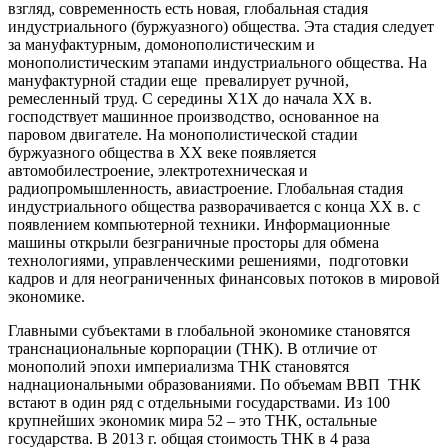
взгляд, современность есть новая, глобальная стадия
индустриального (буржуазного) общества. Эта стадия следует
за мануфактурным, домонополистическим и
монополистическим этапами индустриального общества. На
мануфактурной стадии еще превалирует ручной,
ремесленный труд. С середины Х1Х до начала ХХ в.
господствует машинное производство, основанное на
паровом двигателе. На монополистической стадии
буржуазного общества в ХХ веке появляется
автомобилестроение, электротехническая и
радиопромышленность, авиастроение. Глобальная стадия
индустриального общества разворачивается с конца ХХ в. с
появлением компьютерной техники. Информационные
машины открыли безграничные просторы для обмена
технологиями, управленческими решениями, подготовки
кадров и для неограниченных финансовых потоков в мировой
экономике.
Главными субъектами в глобальной экономике становятся
транснациональные корпорации (ТНК). В отличие от
монополий эпохи империализма ТНК становятся
наднациональными образованиями. По объемам ВВП ТНК
встают в один ряд с отдельными государствами. Из 100
крупнейших экономик мира 52 – это ТНК, остальные
государства. В 2013 г. общая стоимость ТНК в 4 раза