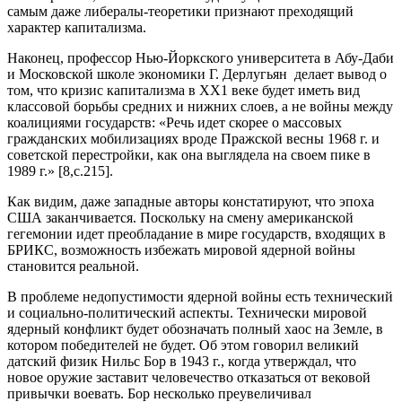
самым даже либералы-теоретики признают преходящий
характер капитализма.
Наконец, профессор Нью-Йоркского университета в Абу-Даби
и Московской школе экономики Г. Дерлугьян делает вывод о
том, что кризис капитализма в ХХ1 веке будет иметь вид
классовой борьбы средних и нижних слоев, а не войны между
коалициями государств: «Речь идет скорее о массовых
гражданских мобилизациях вроде Пражской весны 1968 г. и
советской перестройки, как она выглядела на своем пике в
1989 г.» [8,с.215].
Как видим, даже западные авторы констатируют, что эпоха
США заканчивается. Поскольку на смену американской
гегемонии идет преобладание в мире государств, входящих в
БРИКС, возможность избежать мировой ядерной войны
становится реальной.
В проблеме недопустимости ядерной войны есть технический
и социально-политический аспекты. Технически мировой
ядерный конфликт будет обозначать полный хаос на Земле, в
котором победителей не будет. Об этом говорил великий
датский физик Нильс Бор в 1943 г., когда утверждал, что
новое оружие заставит человечество отказаться от вековой
привычки воевать. Бор несколько преувеличивал