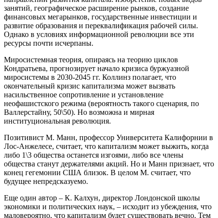
занятий, географическое расширение рынков, создание
финансовых мегарынков, государственные инвестиции и
развитие образования и переквалификация рабочей силы.
Однако в условиях информационной революции все эти
ресурсы почти исчерпаны.
Миросистемная теория, опираясь на теорию циклов
Кондратьева, прогнозирует начало кризиса буржуазной
миросистемы в 2030-2045 гг. Коллинз полагает, что
окончательный кризис капитализма может вызвать
насильственное сопротивление и установление
неофашистского режима (вероятность такого сценария, по
Валлерстайну, 50\50). Но возможна и мирная
институциональная революция.
Позитивист М. Манн, профессор Университета Калифорнии в
Лос-Анжелесе, считает, что капитализм может выжить, когда
либо 1\3 общества останется изгоями, либо все члены
общества станут держателями акций. Но и Манн признает, что
конец гегемонии США близок. В целом М. считает, что
будущее непредсказуемо.
Еще один автор – К. Калхун, директор Лондонской школы
экономики и политических наук, – исходит из убеждения, что
маловероятно, что капитализм будет существовать вечно. Тем