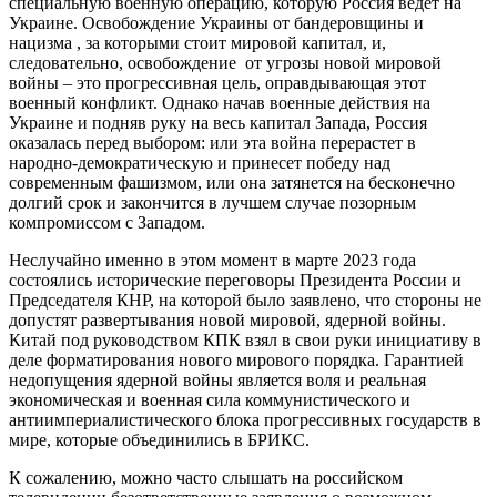
специальную военную операцию, которую Россия ведет на
Украине. Освобождение Украины от бандеровщины и
нацизма , за которыми стоит мировой капитал, и,
следовательно, освобождение от угрозы новой мировой
войны – это прогрессивная цель, оправдывающая этот
военный конфликт. Однако начав военные действия на
Украине и подняв руку на весь капитал Запада, Россия
оказалась перед выбором: или эта война перерастет в
народно-демократическую и принесет победу над
современным фашизмом, или она затянется на бесконечно
долгий срок и закончится в лучшем случае позорным
компромиссом с Западом.
Неслучайно именно в этом момент в марте 2023 года
состоялись исторические переговоры Президента России и
Председателя КНР, на которой было заявлено, что стороны не
допустят развертывания новой мировой, ядерной войны.
Китай под руководством КПК взял в свои руки инициативу в
деле форматирования нового мирового порядка. Гарантией
недопущения ядерной войны является воля и реальная
экономическая и военная сила коммунистического и
антиимпериалистического блока прогрессивных государств в
мире, которые объединились в БРИКС.
К сожалению, можно часто слышать на российском