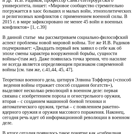
и др. И.В. Радиков, профессор Санкт-Петербургского
университета, пишет: «Мировое сообщество стремительно
погружается в хаос больших и малых войн, этнополитических
и религиозных конфликтов с применением военной силы. В
2015 г. в мире зафиксировано не менее 45 войн и военных
конфликтов» [1, с.39]
В данной статье мы рассматриваем социально-философский
аспект проблемы новой мировой войны. Тот же И.В. Радиков
подчеркивает: «Двадцать первый век заявил о себе как об
эпохе смены характера вооруженной борьбы, сущности
войны»(\там же). Даже появилась точка зрения, что насилие
не всегда является определяющим признаком современной
войны [см. там же, с.41,44, 45, 47].
Теоретики военного дела, цитируя Элвина Тоффлера («способ
ведения войны отражает способ создания богатств»),
выделяют несколько революций в военном деле: первая
связана с изобретением пороха и огнестрельного оружия,
вторая – с созданием машинной боевой техники и
автоматического оружия, третья – с появлением ракетно-
ядерного оружия и оружия массового поражения. Наконец,
сегодня речь идет об информационной революции в военном
деле.
В итоге сегодня появилось такое понятие как «гибридная