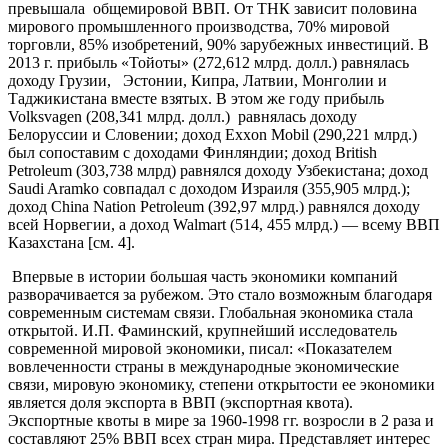
превышала общемировой ВВП. От ТНК зависит половина
мирового промышленного производства, 70% мировой
торговли, 85% изобретений, 90% зарубежных инвестиций. В
2013 г. прибыль «Тойоты» (272,612 млрд. долл.) равнялась
доходу Грузии, Эстонии, Кипра, Латвии, Монголии и
Таджикистана вместе взятых. В этом же году прибыль
Volksvagen (208,341 млрд. долл.) равнялась доходу
Белоруссии и Словении; доход Exxon Mobil (290,221 млрд.)
был сопоставим с доходами Финляндии; доход British
Petroleum (303,738 млрд) равнялся доходу Узбекистана; доход
Saudi Aramko совпадал с доходом Израиля (355,905 млрд.);
доход China Nation Petroleum (392,97 млрд.) равнялся доходу
всей Норвегии, а доход Walmart (514, 455 млрд.) — всему ВВП
Казахстана [см. 4].
Впервые в истории большая часть экономики компаний
разворачивается за рубежом. Это стало возможным благодаря
современным системам связи. Глобальная экономика стала
открытой. И.П. Фаминский, крупнейший исследователь
современной мировой экономики, писал: «Показателем
вовлеченности страны в международные экономические
связи, мировую экономику, степени открытости ее экономики
является доля экспорта в ВВП (экспортная квота).
Экспортные квоты в мире за 1960-1998 гг. возросли в 2 раза и
составляют 25% ВВП всех стран мира. Представляет интерес