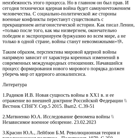
неизбежность этого процесса. Но в главном он был прав. И
сегодня технически ядерная война будет самоуничтожением
человечества. С социально-политической же стороны
военные конфликты перестанут существовать с
прекращением антагонистической истории. Как писал Ленин,
«только после того, как мы низвергнем, окончательно
победим и экспроприируем буржуазию во всем мире, а не
только в одной стране, войны станут невозможными»\9\.
Таким образом, перспектива мировой ядерной войны
напрямую зависит от характера коренных изменений в
современных международных отношениях. Начавшийся
процесс формирования нового мирового порядка должен
уберечь мир от ядерного апокалипсиса.
Литература
1.Радиков И.В. Новая сущность войны в ХХ1 в. и ее
отражение во внешней доктрине Российской Федерации \\
Вестник СПбГУ. Сер.5 2015. Вып2. С.39-51
2.Матвиенко Ю.А. Исследование феномена войны \\
Независимое военное обозрение. 23.02.2023
3.Красин Ю.А., Лейбзон Б.М. Революционная теория и