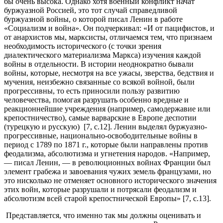
бы очень высока. Однако хотя военный конфликт начат
буржуазной Россией, это тот случай справедливой
буржуазной войны, о которой писал Ленин в работе
«Социализм и война». Он подчеркивал: «И от пацифистов, и
от анархистов мы, марксисты, отличаемся тем, что признаем
необходимость исторического (с точки зрения
диалектического материализма Маркса) изучения каждой
войны в отдельности. В истории неоднократно бывали
войны, которые, несмотря на все ужасы, зверства, бедствия и
мучения, неизбежно связанные со всякой войной, были
прогрессивны, то есть приносили пользу развитию
человечества, помогая разрушать особенно вредные и
реакционнейшие учреждения (например, самодержавие или
крепостничество), самые варварские в Европе деспотии
(турецкую и русскую) [7, с.12]. Ленин выделял буржуазно-
прогрессивные, национально-освободительные войны в
период с 1789 по 1871 г., которые были направлены против
феодализма, абсолютизма и угнетения народов. «Например,
— писал Ленин, — в революционных войнах Франции был
элемент грабежа и завоевания чужих земель французами, но
это нисколько не отменяет основного исторического значения
этих войн, которые разрушали и потрясали феодализм и
абсолютизм всей старой крепостнической Европы» [7, с.13].
Представляется, что именно так мы должны оценивать и