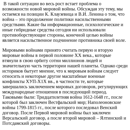
В такой ситуации во весь рост встает проблема о
возможности новой мировой войны. Обсуждая эту тему, мы
остаемся на позиции К. Клаузевица и В.И. Ленина о том, что
война – это продолжение политики насильственными
средствами. Какие бы информационные, психологические и
иные гибридные средства сегодня ни использовали
противоборствующие стороны, конечной целью войны
является насильственное подчинение противника своей воле.
Мировыми войнами принято считать первую и вторую
мировые войны в первой половине ХХ века., которые
втянули в свою орбиту сотни миллионов людей и
значительную часть территории нашей планеты. Однако среди
историков бытует мнение, что к мировым войнам следует
относить и некоторые другие масштабные военные
конфликты ХУП-Х1Х вв., в частности те, которые
завершались заключением мировых договоров, регулирующих
международные отношения в последующий период.
Таковыми были: Тридцатилетняя война 1612-1648 гг., после
которой был заключен Вестфальский мир; Наполеоновские
войны 1799-1815 гг., после которого последовал Венский
договор. После Первой мировой войны был заключен
Версальский договор, а после второй мировой – Ялтинский и
Потсдамский договоры.