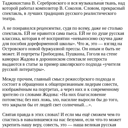
Таджикистана В. Серебровского и вся музыкальная ткань, над
которой работал композитор В. Соколов. Словом, прекрасный
спектакль, в лучших традициях русского реалистического
театра.
А не понравился рецензентке, судя по всему, даже не столько
спектакль. ЕЙ не нравится сама пьеса. ЕЙ не по душе русская
классика, которая в её восприятии «невыносимо скучна даже
для пособия дореформенной школы». Что ж, это — взгляд на
Островского новой буржуазной прессы. Он иным и быть не
может. И портреты Грибоедова, Пушкина, Гоголя на стене
каморки Жадова в доронинском спектакле неспроста
выдаются в статье за пример школярского подхода «учителя
русской литературы».
Между прочим, главный смысл режиссёрского подхода и
состоит в обращении к общепризнанным лидерам совести,
изображённым на портретах, а через них и к современному
зрителю со словами Жадова: «На них благословение
потомства; без них ложь, зло, насилие выросли бы до того,
что закрыли бы от людей свет солнечный…».
Святая правда в этих словах! И если мы ещё сможем чем-то
спастись в навалившемся на нас безумии, если что-то может
укрепить нашу веру, совесть, это — наша великая русская