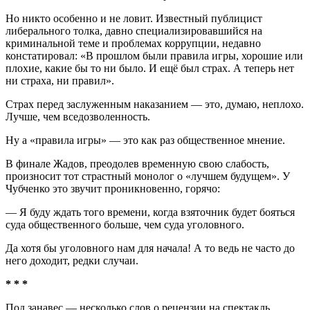
Но никто особенно и не ловит. Известный публицист
либерального толка, давно специализировавшийся на
криминальной теме и проблемах коррупции, недавно
констатировал: «В прошлом были правила игры, хорошие или
плохие, какие бы то ни было. И ещё был страх. А теперь нет
ни страха, ни правил».
Страх перед заслуженным наказанием — это, думаю, неплохо.
Лучше, чем вседозволенность.
Ну а «правила игры» — это как раз общественное мнение.
В финале Жадов, преодолев временную свою слабость,
произносит тот страстный монолог о «лучшем будущем». У
Чубченко это звучит проникновенно, горячо:
— Я буду ждать того времени, когда взяточник будет бояться
суда общественного больше, чем суда уголовного.
Да хотя бы уголовного нам для начала! А то ведь не часто до
него доходит, редки случаи.
* * *
Под занавес — несколько слов о рецензии на спектакль