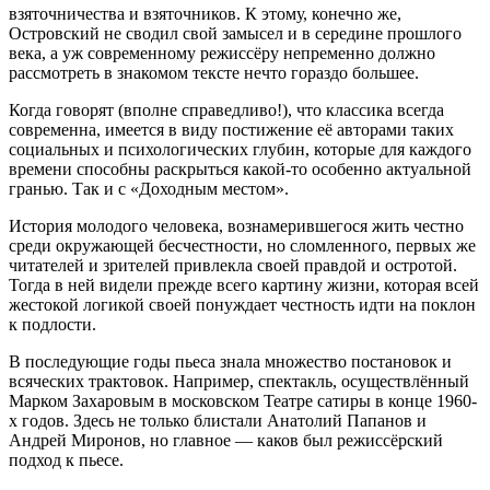
взяточничества и взяточников. К этому, конечно же,
Островский не сводил свой замысел и в середине прошлого
века, а уж современному режиссёру непременно должно
рассмотреть в знакомом тексте нечто гораздо большее.
Когда говорят (вполне справедливо!), что классика все­гда
современна, имеется в виду постижение её авторами таких
социальных и психологических глубин, которые для каждого
времени способны раскрыться какой-то особенно актуальной
гранью. Так и с «Доходным местом».
История молодого человека, вознамерившегося жить честно
среди окружающей бесчестности, но сломленного, первых же
читателей и зрителей привлекла своей правдой и остротой.
Тогда в ней видели прежде всего картину жизни, которая всей
жестокой логикой своей понуждает честность идти на поклон
к подлости.
В последующие годы пьеса знала множество постановок и
всяческих трактовок. Например, спектакль, осуществлённый
Марком Захаровым в московском Театре сатиры в конце 1960-
х годов. Здесь не только блистали Анатолий Папанов и
Андрей Миронов, но главное — каков был режиссёрский
подход к пьесе.