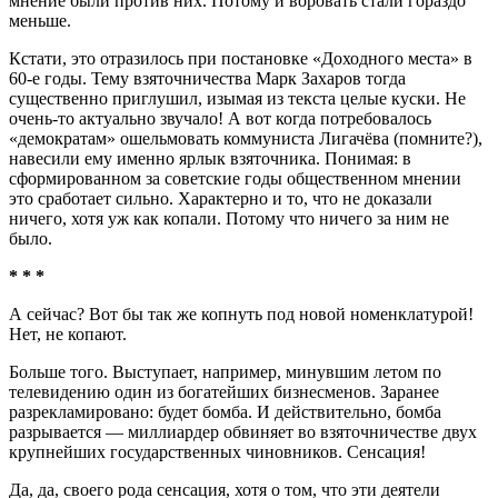
мнение были против них. Потому и воровать стали гораздо
меньше.
Кстати, это отразилось при постановке «Доходного места» в
60-е годы. Тему взяточничества Марк Захаров тогда
существенно приглушил, изымая из текста целые куски. Не
очень-то актуально звучало! А вот когда потребовалось
«демократам» ошельмовать коммуниста Лигачёва (помните?),
навесили ему именно ярлык взяточника. Понимая: в
сформированном за советские годы общественном мнении
это сработает сильно. Характерно и то, что не доказали
ничего, хотя уж как копали. Потому что ничего за ним не
было.
* * *
А сейчас? Вот бы так же копнуть под новой номенклатурой!
Нет, не копают.
Больше того. Выступает, например, минувшим летом по
телевидению один из богатейших бизнесменов. Заранее
разрекламировано: будет бомба. И действительно, бомба
разрывается — миллиардер обвиняет во взяточничестве двух
крупнейших государственных чиновников. Сенсация!
Да, да, своего рода сенсация, хотя о том, что эти деятели