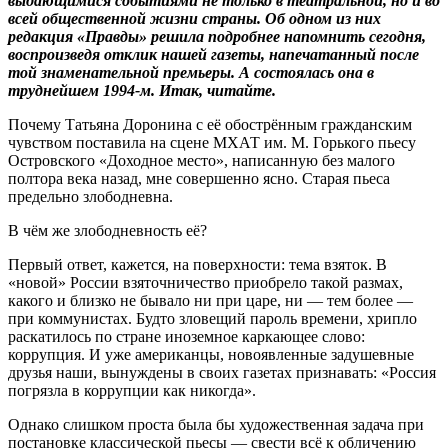
выдающимися событиями не только в театральной, но и во
всей общественной жизни страны. Об одном из них
редакция «Правды» решила подробнее напомнить сегодня,
воспроизведя отклик нашей газеты, напечатанный после
той знаменательной премьеры. А состоялась она в
труднейшем 1994-м. Итак, читайте.
Почему Татьяна Доронина с её обострённым гражданским
чувством поставила на сцене МХАТ им. М. Горького пьесу
Островского «Доходное место», написанную без малого
полтора века назад, мне совершенно ясно. Старая пьеса
предельно злободневна.
В чём же злободневность её?
Первый ответ, кажется, на поверхности: тема взяток. В
«новой» России взяточничество приобрело такой размах,
какого и близко не бывало ни при царе, ни — тем более —
при коммунистах. Будто зловещий пароль времени, хрипло
рас­катилось по стране иноземное каркающее слово:
коррупция. И уже американцы, новоявленные задушевные
друзья наши, вынуждены в своих газетах признавать: «Россия
по­грязла в коррупции как никогда».
Однако слишком проста была бы художественная задача при
постановке классической пьесы — свести всё к обличению