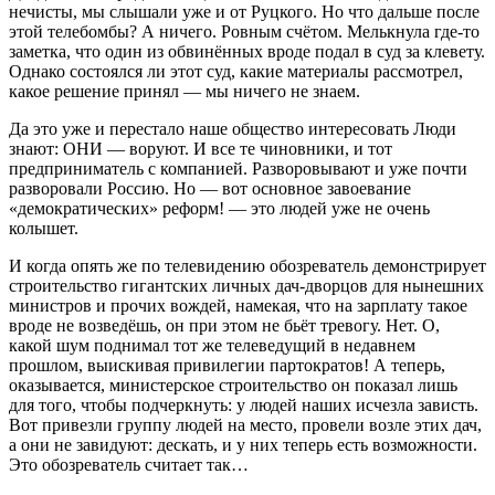
нечисты, мы слышали уже и от Руцкого. Но что дальше после
этой телебомбы? А ничего. Ровным счётом. Мелькнула где-то
заметка, что один из обвинённых вроде подал в суд за клевету.
Однако состоялся ли этот суд, какие материалы рассмотрел,
какое решение принял — мы ничего не знаем.
Да это уже и перестало наше общество интересовать Люди
знают: ОНИ — воруют. И все те чиновники, и тот
предприниматель с компанией. Разворовывают и уже почти
разворовали Россию. Но — вот основное завоевание
«демократических» реформ! — это людей уже не очень
колышет.
И когда опять же по телевидению обозреватель демонстрирует
строительство гигантских личных дач-дворцов для нынешних
министров и прочих вождей, намекая, что на зарплату такое
вроде не возведёшь, он при этом не бьёт тревогу. Нет. О,
какой шум поднимал тот же телеведущий в недавнем
прошлом, выискивая привилегии партократов! А теперь,
оказывается, министерское строительство он показал лишь
для того, чтобы подчеркнуть: у людей наших исчезла зависть.
Вот привезли группу людей на место, провели возле этих дач,
а они не завидуют: дескать, и у них теперь есть возможности.
Это обозреватель считает так…