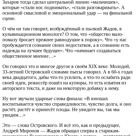
Захаров тогда сделал центральной линию «мальчишек»,
которые «стали нос поднимать», «стали разговаривать». А
основной смысловой и эмоциональный удар — на финальной
сцене.
О чём он там говорит, возбуждённый и пылкий Жадов, в
кульминационном монологе? О том, что «общество мало-
помалу бросает прежнее равнодушие к пороку». Что «у нас
пробуждается сознание своих недостатков, а в сознании есть
надежда на лучшее будущее». Что «начинает создаваться
общественное мнение…»
Он говорил это и многое другое в своём XIX веке. Молодой,
33-летний Островский словами пьесы говорил. А в 60-х годах
века двадцатого, дабы что-то усилить, а что-то ослабить ради
своей идеи, режиссёр пошёл на купюры, то есть изъятия из
авторского текста, и даже на некоторую добавку к нему.
Ну вот звучали ударные слова финала: «В юношах
воспитывается чувство справедливости, чувство долга, и оно
растёт, растёт и принесёт плоды. Не увидите вы, так мы
увидим…»
Это — слова Островского. И всё это, как и предыдущее,
Андрей Миронов — Жадов обращал сперва к старикам-