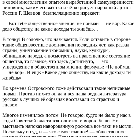
в своей многолетним опытом выработанной самоуверенности
чиновник, каким его жёстко и чётко рисует народный артист
России Г. Шевцов, безапелляционно изрекает:
— Вот тебе общественное мнение: не пойман — не вор. Какое
дело обществу, на какие доходы ты живёшь…
В точку! В яблочко, что называется. Если оставить в стороне
такие общеизвестные достижения последних лет, как развал
страны, уничтожение экономики, науки, культуры,
обнищание народа, а посмотреть на нравственное состояние
общества, то главное, что здесь достигнуто, — это
утверждение в общественном мнении формулы: «Не пойман
— не вор». И ещё: «Какое дело обществу, на какие доходы ты
живёшь».
Во времена Островского тоже действовали такие неписаные
нормы. Против них-то он да и вся наша родная литература
русская в лучших её образцах восставали со страстью и
гневом.
Многое изменилось потом. Не говорю, будто не было у нас в
годы Советской власти взяточников и воров. Были. Но
выставить напоказ наворованную роскошь всё-таки не могли.
Поскольку и суд, и — что самое главное! — общественное