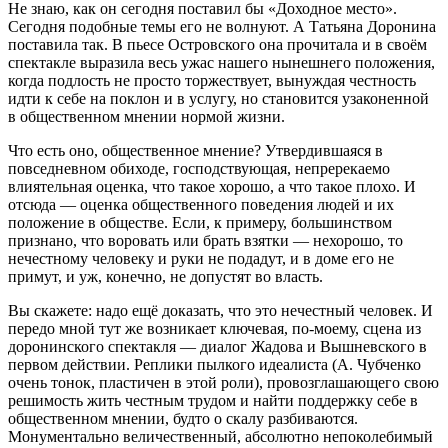
Не знаю, как он сегодня поставил бы «Доходное место».
Сегодня подобные темы его не волнуют. А Татьяна Доронина
поставила так. В пьесе Островского она прочитала и в своём
спектакле выразила весь ужас нашего нынешнего положения,
когда подлость не просто торжествует, вынуждая честность
идти к себе на поклон и в услугу, но становится узаконенной
в общественном мнении нормой жизни.
Что есть оно, общественное мнение? Утвердившаяся в
повседневном обиходе, господствующая, непререкаемо
влиятельная оценка, что такое хорошо, а что такое плохо. И
отсюда — оценка общественного поведения людей и их
положение в обществе. Если, к примеру, большинством
признано, что воровать или брать взятки — нехорошо, то
нечестному человеку и руки не подадут, и в доме его не
примут, и уж, конечно, не допустят во власть.
Вы скажете: надо ещё доказать, что это нечестный человек. И
передо мной тут же возникает ключевая, по-моему, сцена из
доронинского спектакля — диалог Жадова и Вышневского в
первом действии. Реплики пылкого идеалиста (А. Чубченко
очень тонок, пластичен в этой роли), провозглашающего свою
решимость жить честным трудом и найти поддержку себе в
общественном мнении, будто о скалу разбиваются.
Монументально величественный, абсолютно непоколебимый