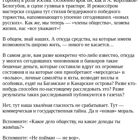
Горобец в роли Юсова. Особенно ярок он, как и А. Корольков-
Белогубов, в сцене гулянья в трактире. И режиссёром
мастерски создана тут стихия безудержного победного
торжества, напоминающего упоение сегодняшних «новых
русских». Как же, мы теперь — «члены общества», хозяева
жизни, нас «все уважают»!
В общем, знай наших. А откуда средства, на которые имеем
возможность широко жить, — никого не касается…
В самом деле, вам разве конкретно что-либо известно, откуда
у многих сегодняшних чиновников и банкиров та­кие
бешеные деньги, которые составили вдруг их огромные
состояния и на которые они приобретают «мерседесы» и
«вольво», личные самолёты и яхты, возводят виллы и
особняки, ездят на Багамские и Канарские острова? Разве кто-
нибудь способен по-настоящему расследовать это? Разве
результаты таких расследований публикуются в газетах?
Нет, тут наша хвалёная гласность не срабатывает. Тут —
коммерческая и государственная тайна. Да и «новая» мораль.
Вспомните: «Какое дело обществу, на какие доходы ты
живёшь?»
Вспомните: «Не пойман — не вор».