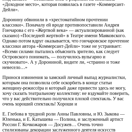
«Доходное место», которая появилась в газете «Коммерсант-
Дейли».
Доронину обвинили в «хрестоматийном прочтении
классики». Поначалу ей вроде противопоставили Андрея
Гончарова с его «Жертвой века» — актуализированной (как
сказано) «Последней жертвой» в Театре имени Маяковского.
Однако потом вдруг оказывается, что гончаровское прочтение
классики автора «Коммерсант-Дейли» тоже не устраивает:
«Всеми силами пытались объяснить зрителю, как следует
Островского понимать, — получилось вульгар­но и
скучновато». А у Дорониной, видите ли, «странно и тоже
невесело…»
Принося извинения за хамский личный выпад журналистки,
которым она позволила себе оскорбить в конце статьи
женщину-режиссёра и который даже привести здесь не могу,
хочу сказать театральному коллективу: не вздумайте поверить,
что у вас действительно получился плохой спектакль. У вас
очень хороший спектакль! Хороши и
Е. Глебова в трудной роли Анны Павловны, и Ю. Зыкова —
Юленька, и Е. Катышева — Полина, и заслуженный артист
России Г. Кочкожаров — Досужев… Очень точно
стилизованы декорации заслуженного деятеля искусств