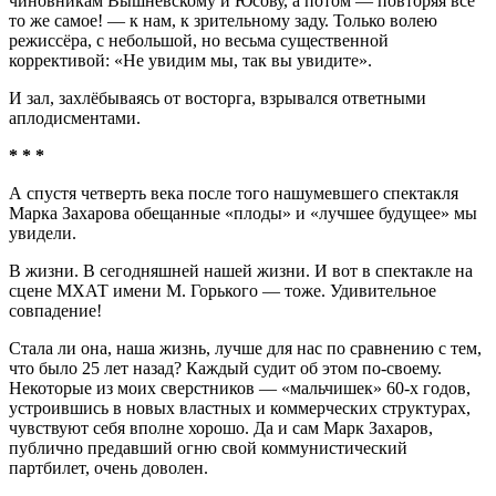
чиновникам Вышневскому и Юсову, а потом — повторяя всё
то же самое! — к нам, к зрительному заду. Только волею
режиссёра, с небольшой, но весьма существенной
коррективой: «Не увидим мы, так вы увидите».
И зал, захлёбываясь от восторга, взрывался ответными
аплодисментами.
* * *
А спустя четверть века после того нашумевшего спектакля
Марка Захарова обещанные «плоды» и «лучшее будущее» мы
увидели.
В жизни. В сегодняшней нашей жизни. И вот в спектакле на
сцене МХАТ имени М. Горького — тоже. Удивительное
совпадение!
Стала ли она, наша жизнь, лучше для нас по сравнению с тем,
что было 25 лет назад? Каждый судит об этом по-своему.
Некоторые из моих сверстников — «мальчишек» 60-х годов,
устроившись в новых властных и коммерческих структурах,
чувствуют себя вполне хорошо. Да и сам Марк Захаров,
публично предавший огню свой коммунистический
партбилет, очень доволен.