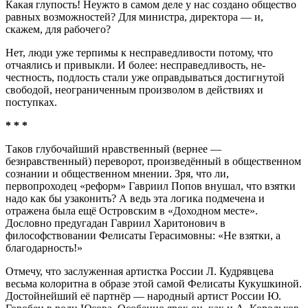
Какая глупость! Неужто в самом деле у нас создано общество
равных возможностей? Для министра, директора — и,
скажем, для рабочего?
Нет, люди уже терпимы к несправедливости потому, что
отчаялись и привыкли. И более: несправедливость, не­
честность, подлость стали уже оправдываться достигнутой
свободой, неограниченным произволом в действиях и
поступках.
* * *
Таков глубочайший нравственный (вернее —
безнравственный) переворот, произведённый в общественном
сознании и общественном мнении. Зря, что ли,
первопроходец «реформ» Гавриил Попов внушал, что взятки
надо как бы узаконить? А ведь эта логика подмечена и
отражена была ещё Островским в «Доходном месте».
Дословно предугадан Гавриил Харитонович в
философствовании Фелисаты Герасимовны: «Не взятки, а
благодарность!»
Отмечу, что заслуженная артистка России Л. Кудрявцева
весьма колоритна в образе этой самой Фелисаты Кукушкиной.
Достойнейший её партнёр — народный артист России Ю.