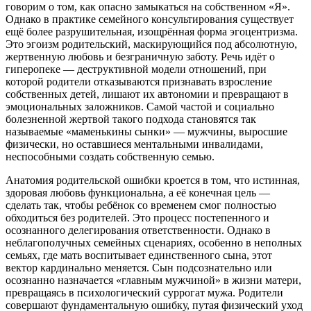
говорим о том, как опасно замыкаться на собственном «Я».
Однако в практике семейного консультирования существует
ещё более разрушительная, изощрённая форма эгоцентризма.
Это эгоизм родительский, маскирующийся под абсолютную,
жертвенную любовь и безграничную заботу. Речь идёт о
гиперопеке — деструктивной модели отношений, при
которой родители отказываются признавать взросление
собственных детей, лишают их автономии и превращают в
эмоциональных заложников. Самой частой и социально
болезненной жертвой такого подхода становятся так
называемые «маменькины сынки» — мужчины, выросшие
физически, но оставшиеся ментальными инвалидами,
неспособными создать собственную семью.
Анатомия родительской ошибки кроется в том, что истинная,
здоровая любовь функциональна, а её конечная цель —
сделать так, чтобы ребёнок со временем смог полностью
обходиться без родителей. Это процесс постепенного и
осознанного делегирования ответственности. Однако в
неблагополучных семейных сценариях, особенно в неполных
семьях, где мать воспитывает единственного сына, этот
вектор кардинально меняется. Сын подсознательно или
осознанно назначается «главным мужчиной» в жизни матери,
превращаясь в психологический суррогат мужа. Родители
совершают фундаментальную ошибку, путая физический уход