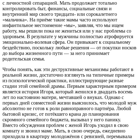
с личностной сепарацией. Мать продолжает тотально
контролировать быт, финансы, социальные связи и
внутренний мир своего тридцати- или сорокалетнего
«мальчика». На приёме такие мамы часто используют
инфантильное местоимение «мы», заявляя, что мы ищем
работу, мы решили пока не жениться или у нас проблемы со
здоровьем. В результате у мужчины полностью атрофируется
эмоционально-волевая сфера. Он привыкает к социальному
бездействию, поскольку любые решения — от покупки носков
до выбора жизненного пути — за него принимает
родительская семья.
Чтобы понять, как эти деструктивные механизмы работают в
реальной жизни, достаточно взглянуть на типичные примеры
из психологической практики, иллюстрирующие разные
стадии этой семейной драмы. Первым характерным примером
является история Игоря, который женился в двадцать восемь
лет по настоянию матери, мечтавшей о внуках. Однако с
первых дней совместной жизни выяснилось, что молодой муж
абсолютно не готов к роли равноправного партнёра. Любой
бытовой кризис, от потёкшего крана до планирования
скромного семейного бюджета, вызывал у него панику.
Вместо обсуждения проблем с женой Игорь уходил в свою
комнату и звонил маме. Мать, в свою очередь, ежедневно
приходила в квартиру молодожёнов с ревизией, перемывала