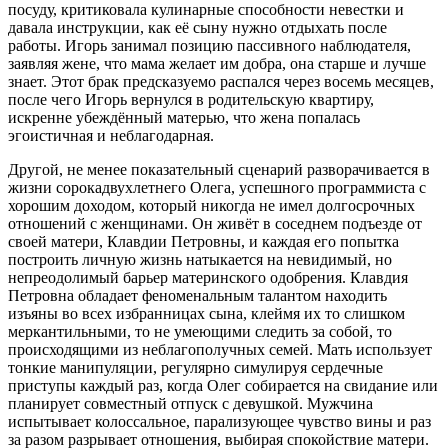
посуду, критиковала кулинарные способности невестки и
давала инструкции, как её сыну нужно отдыхать после
работы. Игорь занимал позицию пассивного наблюдателя,
заявляя жене, что мама желает им добра, она старше и лучше
знает. Этот брак предсказуемо распался через восемь месяцев,
после чего Игорь вернулся в родительскую квартиру,
искренне убеждённый матерью, что жена попалась
эгоистичная и неблагодарная.
Другой, не менее показательный сценарий разворачивается в
жизни сорокадвухлетнего Олега, успешного программиста с
хорошим доходом, который никогда не имел долгосрочных
отношений с женщинами. Он живёт в соседнем подъезде от
своей матери, Клавдии Петровны, и каждая его попытка
построить личную жизнь натыкается на невидимый, но
непреодолимый барьер материнского одобрения. Клавдия
Петровна обладает феноменальным талантом находить
изъяны во всех избранницах сына, клеймя их то слишком
меркантильными, то не умеющими следить за собой, то
происходящими из неблагополучных семей. Мать использует
тонкие манипуляции, регулярно симулируя сердечные
приступы каждый раз, когда Олег собирается на свидание или
планирует совместный отпуск с девушкой. Мужчина
испытывает колоссальное, парализующее чувство вины и раз
за разом разрывает отношения, выбирая спокойствие матери.