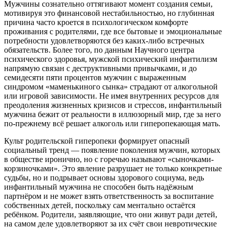
Мужчины сознательно оттягивают момент создания семьи,
мотивируя это финансовой нестабильностью, но глубинная
причина часто кроется в психологическом комфорте
проживания с родителями, где все бытовые и эмоциональные
потребности удовлетворяются без каких-либо встречных
обязательств. Более того, по данным Научного центра
психического здоровья, мужской психический инфантилизм
напрямую связан с деструктивными привычками, и до
семидесяти пяти процентов мужчин с выраженным
синдромом «маменькиного сынка» страдают от алкогольной
или игровой зависимости. Не имея внутренних ресурсов для
преодоления жизненных кризисов и стрессов, инфантильный
мужчина бежит от реальности в иллюзорный мир, где за него
по-прежнему всё решает алкоголь или гиперопекающая мать.
Культ родительской гиперопеки формирует опасный
социальный тренд — появление поколения мужчин, которых
в обществе иронично, но с горечью называют «сыночками-
корзиночками». Это явление разрушает не только конкретные
судьбы, но и подрывает основы здорового социума, ведь
инфантильный мужчина не способен быть надёжным
партнёром и не может взять ответственность за воспитание
собственных детей, поскольку сам ментально остаётся
ребёнком. Родители, заявляющие, что они живут ради детей,
на самом деле удовлетворяют за их счёт свои невротические