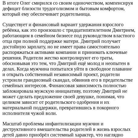
В итоге Олег смирился со своим одиночеством, компенсируя
дефицит близости трудоголизмом и бытовым комфортом,
который ему обеспечивает родительница.
Существует и финансовый вариант удержания взрослого
ребёнка, как это произошло с тридцатипятилетним Дмитрием,
работающим в семейном бизнесе под руководством властного
отца при полной поддержке матери. Дмитрий получает
достойную зарплату, но не имеет права самостоятельно
распоряжаться активами компании и принимать ключевые
решения. Родители жестко контролируют его траты,
обосновывая это тем, что Дмитрий ещё молод и неопытен в
делах. Когда мужчина попытался уйти в свободное плавание
и открыть собственный независимый проект, родители
устроили грандиозный скандал, обвинив его в предательстве
семейных интересов. Финансовая зависимость полностью
заблокировала мужскую инициативу, поэтому Дмитрий не
может сделать предложение своей девушке, понимая, что
целиком зависит от родительского одобрения и их
материальной поддержки, превратившись в покорного
исполнителя чужой воли.
Масштаб проблемы инфантилизации мужчин и
деструктивного вмешательства родителей в жизнь взрослых
детей давно приобрёл системный характер, что наглядно