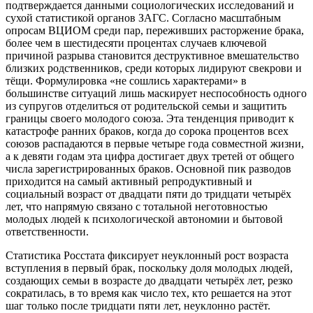
подтверждается данными социологических исследований и
сухой статистикой органов ЗАГС. Согласно масштабным
опросам ВЦИОМ среди пар, переживших расторжение брака,
более чем в шестидесяти процентах случаев ключевой
причиной разрыва становится деструктивное вмешательство
близких родственников, среди которых лидируют свекрови и
тёщи. Формулировка «не сошлись характерами» в
большинстве ситуаций лишь маскирует неспособность одного
из супругов отделиться от родительской семьи и защитить
границы своего молодого союза. Эта тенденция приводит к
катастрофе ранних браков, когда до сорока процентов всех
союзов распадаются в первые четыре года совместной жизни,
а к девяти годам эта цифра достигает двух третей от общего
числа зарегистрированных браков. Основной пик разводов
приходится на самый активный репродуктивный и
социальный возраст от двадцати пяти до тридцати четырёх
лет, что напрямую связано с тотальной неготовностью
молодых людей к психологической автономии и бытовой
ответственности.
Статистика Росстата фиксирует неуклонный рост возраста
вступления в первый брак, поскольку доля молодых людей,
создающих семьи в возрасте до двадцати четырёх лет, резко
сократилась, в то время как число тех, кто решается на этот
шаг только после тридцати пяти лет, неуклонно растёт.