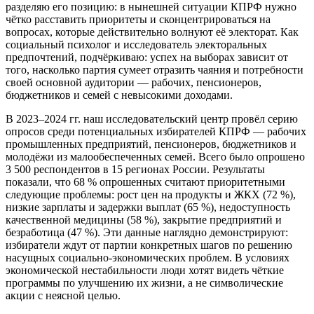
разделяю его позицию: в нынешней ситуации КПРФ нужно
чётко расставить приоритеты и сконцентрироваться на
вопросах, которые действительно волнуют её электорат. Как
социальный психолог и исследователь электоральных
предпочтений, подчёркиваю: успех на выборах зависит от
того, насколько партия сумеет отразить чаяния и потребности
своей основной аудитории — рабочих, пенсионеров,
бюджетников и семей с невысокими доходами.
В 2023–2024 гг. наш исследовательский центр провёл серию
опросов среди потенциальных избирателей КПРФ — рабочих
промышленных предприятий, пенсионеров, бюджетников и
молодёжи из малообеспеченных семей. Всего было опрошено
3 500 респондентов в 15 регионах России. Результаты
показали, что 68 % опрошенных считают приоритетными
следующие проблемы: рост цен на продукты и ЖКХ (72 %),
низкие зарплаты и задержки выплат (65 %), недоступность
качественной медицины (58 %), закрытие предприятий и
безработица (47 %). Эти данные наглядно демонстрируют:
избиратели ждут от партии конкретных шагов по решению
насущных социально‑экономических проблем. В условиях
экономической нестабильности люди хотят видеть чёткие
программы по улучшению их жизни, а не символические
акции с неясной целью.