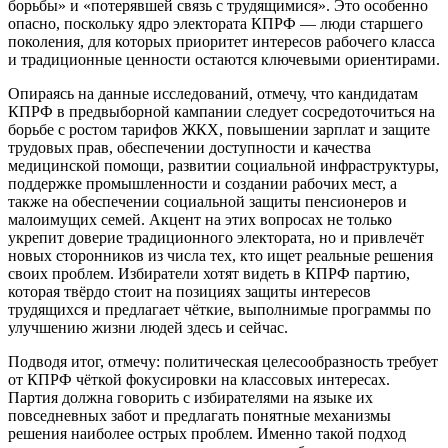
борьбы» и «потерявшей связь с трудящимися». Это особенно
опасно, поскольку ядро электората КПРФ — люди старшего
поколения, для которых приоритет интересов рабочего класса
и традиционные ценности остаются ключевыми ориентирами.
Опираясь на данные исследований, отмечу, что кандидатам
КПРФ в предвыборной кампании следует сосредоточиться на
борьбе с ростом тарифов ЖКХ, повышении зарплат и защите
трудовых прав, обеспечении доступности и качества
медицинской помощи, развитии социальной инфраструктуры,
поддержке промышленности и создании рабочих мест, а
также на обеспечении социальной защиты пенсионеров и
малоимущих семей. Акцент на этих вопросах не только
укрепит доверие традиционного электората, но и привлечёт
новых сторонников из числа тех, кто ищет реальные решения
своих проблем. Избиратели хотят видеть в КПРФ партию,
которая твёрдо стоит на позициях защиты интересов
трудящихся и предлагает чёткие, выполнимые программы по
улучшению жизни людей здесь и сейчас.
Подводя итог, отмечу: политическая целесообразность требует
от КПРФ чёткой фокусировки на классовых интересах.
Партия должна говорить с избирателями на языке их
повседневных забот и предлагать понятные механизмы
решения наиболее острых проблем. Именно такой подход