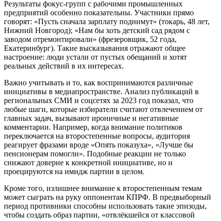
Результаты фокус‑групп с рабочими промышленных
предприятий особенно показательны. Участники прямо
говорят: «Пусть сначала зарплату поднимут» (токарь, 48 лет,
Нижний Новгород); «Нам бы хоть детский сад рядом с
заводом отремонтировали» (фрезеровщик, 52 года,
Екатеринбург). Такие высказывания отражают общее
настроение: люди устали от пустых обещаний и хотят
реальных действий в их интересах.
Важно учитывать и то, как воспринимаются различные
инициативы в медиапространстве. Анализ публикаций в
региональных СМИ и соцсетях за 2023 год показал, что
любые шаги, которые избиратели считают отвлечением от
главных задач, вызывают ироничные и негативные
комментарии. Например, когда внимание политиков
переключается на второстепенные вопросы, аудитория
реагирует фразами вроде «Опять показуха», «Лучше бы
пенсионерам помогли». Подобные реакции не только
снижают доверие к конкретной инициативе, но и
проецируются на имидж партии в целом.
Кроме того, излишнее внимание к второстепенным темам
может сыграть на руку оппонентам КПРФ. В предвыборный
период противники способны использовать такие эпизоды,
чтобы создать образ партии, «отвлёкшейся от классовой