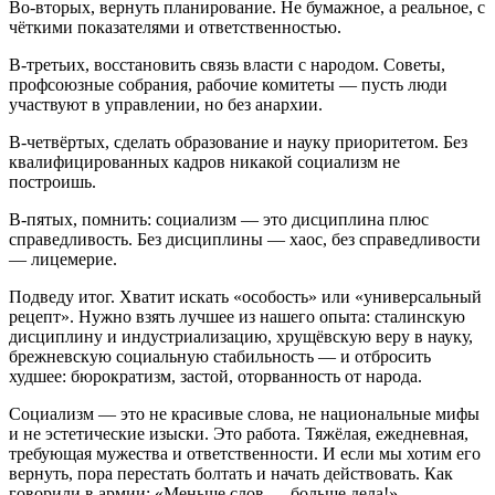
Во‑вторых, вернуть планирование. Не бумажное, а реальное, с
чёткими показателями и ответственностью.
В‑третьих, восстановить связь власти с народом. Советы,
профсоюзные собрания, рабочие комитеты — пусть люди
участвуют в управлении, но без анархии.
В‑четвёртых, сделать образование и науку приоритетом. Без
квалифицированных кадров никакой социализм не
построишь.
В‑пятых, помнить: социализм — это дисциплина плюс
справедливость. Без дисциплины — хаос, без справедливости
— лицемерие.
Подведу итог. Хватит искать «особость» или «универсальный
рецепт». Нужно взять лучшее из нашего опыта: сталинскую
дисциплину и индустриализацию, хрущёвскую веру в науку,
брежневскую социальную стабильность — и отбросить
худшее: бюрократизм, застой, оторванность от народа.
Социализм — это не красивые слова, не национальные мифы
и не эстетические изыски. Это работа. Тяжёлая, ежедневная,
требующая мужества и ответственности. И если мы хотим его
вернуть, пора перестать болтать и начать действовать. Как
говорили в армии: «Меньше слов — больше дела!»