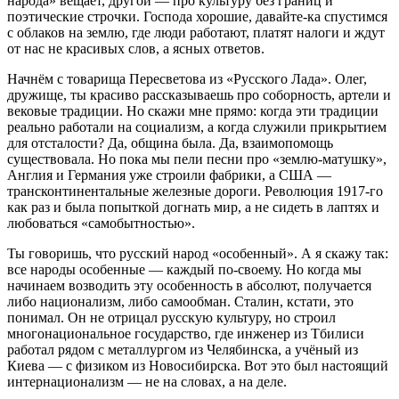
народа» вещает, другой — про культуру без границ и
поэтические строчки. Господа хорошие, давайте-ка спустимся
с облаков на землю, где люди работают, платят налоги и ждут
от нас не красивых слов, а ясных ответов.
Начнём с товарища Пересветова из «Русского Лада». Олег,
дружище, ты красиво рассказываешь про соборность, артели и
вековые традиции. Но скажи мне прямо: когда эти традиции
реально работали на социализм, а когда служили прикрытием
для отсталости? Да, община была. Да, взаимопомощь
существовала. Но пока мы пели песни про «землю-матушку»,
Англия и Германия уже строили фабрики, а США —
трансконтинентальные железные дороги. Революция 1917‑го
как раз и была попыткой догнать мир, а не сидеть в лаптях и
любоваться «самобытностью».
Ты говоришь, что русский народ «особенный». А я скажу так:
все народы особенные — каждый по‑своему. Но когда мы
начинаем возводить эту особенность в абсолют, получается
либо национализм, либо самообман. Сталин, кстати, это
понимал. Он не отрицал русскую культуру, но строил
многонациональное государство, где инженер из Тбилиси
работал рядом с металлургом из Челябинска, а учёный из
Киева — с физиком из Новосибирска. Вот это был настоящий
интернационализм — не на словах, а на деле.