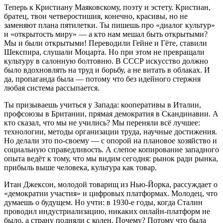
Теперь к Кристиану Маяковскому, поэту и эстету. Кристиан,
братец, твои четверостишия, конечно, красивы, но не
заменяют плана пятилетки. Ты пишешь про «диалог культур»
и «открытость миру» — а кто нам мешал быть открытыми?
Мы и были открытыми! Переводили Гейне и Гёте, ставили
Шекспира, слушали Моцарта. Но при этом не превращали
культуру в салонную болтовню. В СССР искусство должно
было вдохновлять на труд и борьбу, а не витать в облаках. И
да, пропаганда была — потому что без идейного стержня
любая система рассыпается.
Ты призываешь учиться у Запада: кооперативы в Италии,
профсоюзы в Британии, прямая демократия в Скандинавии. А
кто сказал, что мы не учились? Мы переняли всё лучшее:
технологии, методы организации труда, научные достижения.
Но делали это по‑своему — с опорой на плановое хозяйство и
социальную справедливость. А слепое копирование западного
опыта ведёт к тому, что мы видим сегодня: рынок ради рынка,
прибыль выше человека, культура как товар.
Итан Джексон, молодой товарищ из Нью‑Йорка, рассуждает о
«демократии участия» и цифровых платформах. Молодец, что
думаешь о будущем. Но учти: в 1930‑е годы, когда Сталин
проводил индустриализацию, никаких онлайн‑платформ не
было, а страну подняли с колен. Почему? Потому что была