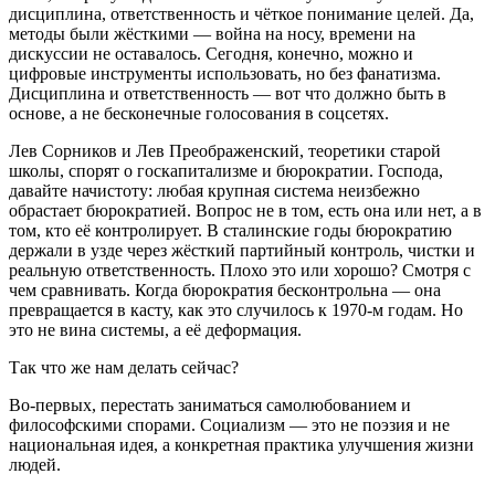
дисциплина, ответственность и чёткое понимание целей. Да,
методы были жёсткими — война на носу, времени на
дискуссии не оставалось. Сегодня, конечно, можно и
цифровые инструменты использовать, но без фанатизма.
Дисциплина и ответственность — вот что должно быть в
основе, а не бесконечные голосования в соцсетях.
Лев Сорников и Лев Преображенский, теоретики старой
школы, спорят о госкапитализме и бюрократии. Господа,
давайте начистоту: любая крупная система неизбежно
обрастает бюрократией. Вопрос не в том, есть она или нет, а в
том, кто её контролирует. В сталинские годы бюрократию
держали в узде через жёсткий партийный контроль, чистки и
реальную ответственность. Плохо это или хорошо? Смотря с
чем сравнивать. Когда бюрократия бесконтрольна — она
превращается в касту, как это случилось к 1970‑м годам. Но
это не вина системы, а её деформация.
Так что же нам делать сейчас?
Во‑первых, перестать заниматься самолюбованием и
философскими спорами. Социализм — это не поэзия и не
национальная идея, а конкретная практика улучшения жизни
людей.