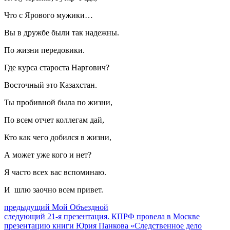
Что с Ярового мужики…
Вы в дружбе были так надежны.
По жизни передовики.
Где курса староста Наргович?
Восточный это Казахстан.
Ты пробивной была по жизни,
По всем отчет коллегам дай,
Кто как чего добился в жизни,
А может уже кого и нет?
Я часто всех вас вспоминаю.
И шлю заочно всем привет.
Навигация
Предыдущий
предыдущий
Мой Объездной
Следующее
пост:
следующий
21-я презентация. КПРФ провела в Москве
по
сообщение:
презентацию книги Юрия Панкова «Следственное дело