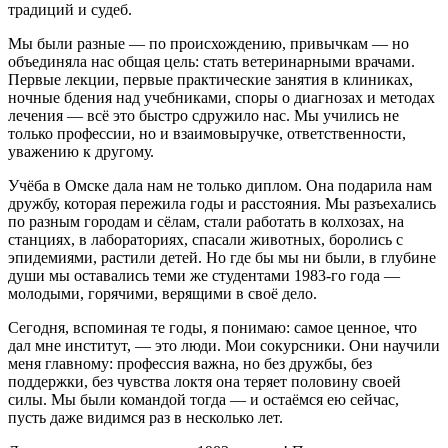
традиций и судеб.
Мы были разные — по происхождению, привычкам — но
объединяла нас общая цель: стать ветеринарными врачами.
Первые лекции, первые практические занятия в клиниках,
ночные бдения над учебниками, споры о диагнозах и методах
лечения — всё это быстро сдружило нас. Мы учились не
только профессии, но и взаимовыручке, ответственности,
уважению к другому.
Учёба в Омске дала нам не только диплом. Она подарила нам
дружбу, которая пережила годы и расстояния. Мы разъехались
по разным городам и сёлам, стали работать в колхозах, на
станциях, в лабораториях, спасали животных, боролись с
эпидемиями, растили детей. Но где бы мы ни были, в глубине
души мы оставались теми же студентами 1983‑го года —
молодыми, горячими, верящими в своё дело.
Сегодня, вспоминая те годы, я понимаю: самое ценное, что
дал мне институт, — это люди. Мои сокурсники. Они научили
меня главному: профессия важна, но без дружбы, без
поддержки, без чувства локтя она теряет половину своей
силы. Мы были командой тогда — и остаёмся ею сейчас,
пусть даже видимся раз в несколько лет.