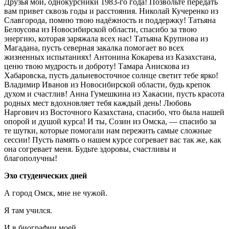
Друзья мои, однокурсники 1983‑го года! Позвольте передать
вам привет сквозь годы и расстояния. Николай Кучеренко из
Славгорода, помню твою надёжность и поддержку! Татьяна
Белоусова из Новосибирской области, спасибо за твою
энергию, которая заряжала всех нас! Татьяна Крупнова из
Магадана, пусть северная закалка помогает во всех
жизненных испытаниях! Антонина Кокарева из Казахстана,
ценю твою мудрость и доброту! Тамара Анискова из
Хабаровска, пусть дальневосточное солнце светит тебе ярко!
Владимир Иванов из Новосибирской области, будь крепок
духом и счастлив! Анна Гумешкина из Хакасии, пусть красота
родных мест вдохновляет тебя каждый день! Любовь
Наргович из Восточного Казахстана, спасибо, что была нашей
опорой и душой курса! И ты, Созин из Омска, — спасибо за
те шутки, которые помогали нам пережить самые сложные
сессии! Пусть память о нашем курсе согревает вас так же, как
она согревает меня. Будьте здоровы, счастливы и
благополучны!
Эхо студенческих дней
А город Омск, мне не чужой.
Я там учился.
И в биографии моей,