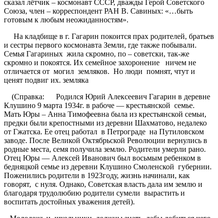
сказал лётчик – космонавт СССР, дважды Герой Советского
Союза, член – корреспондент РАН В. Савиных: «…быть
готовым к любым неожиданностям».
На кладбище в г. Гагарин покоится прах родителей, братьев
и сестры первого космонавта Земли, где также побывали.
Семья Гагариных жила скромно, по – советски, так-же
скромно и покоятся. Их семейное захоронение ничем не
отличается от могил земляков. Но люди помнят, чтут и
ценят подвиг их. земляка
(Справка: Родился Юрий Алексеевич Гагарин в деревне
Клушино 9 марта 1934г. в рабоче — крестьянской семье.
Мать Юры – Анна Тимофеевна была из крестьянской семьи,
предки были крепостными из деревни Шахматово, недалеко
от Гжатска. Ее отец работал в Петрограде на Путиловском
заводе. После Великой Октябрьской Революции вернулись в
родные места, семя получила землю. Родители умерли рано.
Отец Юры — Алексей Иванович был восьмым ребенком в
бедняцкой семье из деревни Клушино Смоленской губернии.
Поженились родители в 1923году, жизнь начинали, как
говорят, с нуля. Однако, Советская власть дала им землю и
благодаря трудолюбию родители сумели вырастить и
воспитать достойных уважения детей).