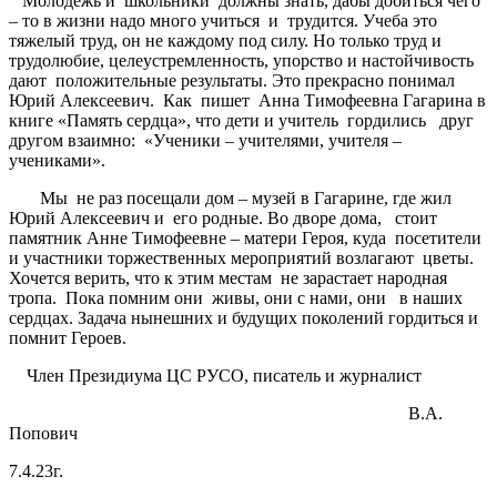
Молодежь и школьники должны знать, дабы добиться чего
– то в жизни надо много учиться и трудится. Учеба это
тяжелый труд, он не каждому под силу. Но только труд и
трудолюбие, целеустремленность, упорство и настойчивость
дают положительные результаты. Это прекрасно понимал
Юрий Алексеевич. Как пишет Анна Тимофеевна Гагарина в
книге «Память сердца», что дети и учитель гордились друг
другом взаимно: «Ученики – учителями, учителя –
учениками».
Мы не раз посещали дом – музей в Гагарине, где жил
Юрий Алексеевич и его родные. Во дворе дома, стоит
памятник Анне Тимофеевне – матери Героя, куда посетители
и участники торжественных мероприятий возлагают цветы.
Хочется верить, что к этим местам не зарастает народная
тропа. Пока помним они живы, они с нами, они в наших
сердцах. Задача нынешних и будущих поколений гордиться и
помнит Героев.
Член Президиума ЦС РУСО, писатель и журналист
В.А.
Попович
7.4.23г.