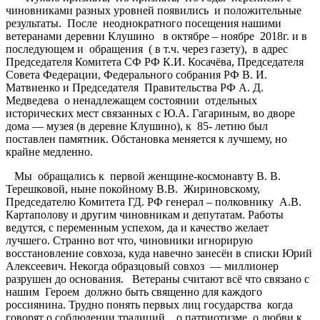
чиновниками разных уровней появились и положительные
результаты. После неоднократного посещения нашими
ветеранами деревни Клушино в октябре – ноябре 2018г. и в
последующем и обращения ( в т.ч. через газету), в адрес
Председателя Комитета СФ РФ К.И. Косачёва, Председателя
Совета Федерации, Федерального собрания РФ В. И.
Матвиенко и Председателя Правительства РФ А. Д.
Медведева о ненадлежащем состоянии отдельных
исторических мест связанных с Ю.А. Гагариным, во дворе
дома — музея (в деревне Клушино), к 85- летию был
поставлен памятник. Обстановка меняется к лучшему, но
крайне медленно.
Мы обращались к первой женщине-космонавту В. В.
Терешковой, ныне покойному В.В. Жириновскому,
Председателю Комитета ГД. РФ генерал – полковнику А.В.
Картаполову и другим чиновникам и депутатам. Работы
ведутся, с переменным успехом, да и качество желает
лучшего. Странно вот что, чиновники игнорирую
восстановление совхоза, куда навечно занесён в списки Юрий
Алексеевич. Некогда образцовый совхоз — миллионер
разрушен до основания. Ветераны считают всё что связано с
нашим Героем должно быть священно для каждого
россиянина. Трудно понять первых лиц государства когда
говорят о соблюдении традиций, о патриотизме, о любви к