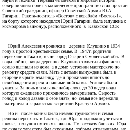
науки и техники. Первым человеком в мировой истории,
совершившим полёт в космическое пространство стал простой
Советский гражданин, офицер Советской Армии Ю.А.
Гагарин. Ракета-носитель «Восток» с кораблём «Восток-1»,
на борту которого находился Юрий Гагарин, была запущена с
космодрома Байконур, расположенного в Казахской ССР.
Юрий Алексеевич родился в деревне Клушино в 1934
году в простой крестьянской семье. В 1947г. родители
переехали в Гжатск, ныне город Гагарин Смоленской обл. В
годы войны, когда деревню Клушино захватили фашисты,
семью выгнали из дома, а в доме устроили мастерскую по
ремонту средств связи. Мать с детьми вынуждена была в
огороде вырыть землянку, где и проживали вплоть до
освобождения деревни нашими войсками. Условия были
ужасны. За ночь в землянке набиралось до 30 ведер воды,
которую ежедневно приходилось вычерпывать. Сырость,
голод и холод давали о себе знать, но семья все пережили,
вытерпела и с радостью встретили Красную Армию.
Но и после войны было немало трудностей и семья
решила переехать в Гжатск, где Юра продолжил учиться в
школе, получил путевку в жизнь. По рассказу близких Юра
по складу характера был скромным, добрым, отзывчивым, но