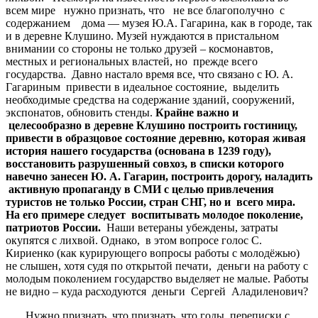
всем мире нужно признать, что не все благополучно с
содержанием дома — музея Ю.А. Гагарина, как в городе, так
и в деревне Клушино. Музей нуждаются в пристальном
внимании со стороны не только друзей – космонавтов,
местных и региональных властей, но прежде всего
государства. Давно настало время все, что связано с Ю. А.
Гагариным привести в идеальное состояние, выделить
необходимые средства на содержание зданий, сооружений,
экспонатов, обновить стенды.
Крайне важно и
целесообразно в деревне Клушино построить гостиницу,
привести в образцовое состояние деревню, которая живая
история нашего государства (основана в 1239 году),
восстановить разрушенный совхоз, в списки которого
навечно занесен Ю. А. Гагарин, построить дорогу, наладить
активную пропаганду в СМИ с целью привлечения
туристов не только России, стран СНГ, но и всего мира.
На его примере следует воспитывать молодое поколение,
патриотов России.
Наши ветераны убеждены, затраты
окупятся с лихвой. Однако, в этом вопросе голос С.
Кириенко (как курирующего вопросы работы с молодёжью)
не слышен, хотя судя по открытой печати, деньги на работу с
молодым поколением государство выделяет не малые. Работы
не видно – куда расходуются деньги Сергей Аладиленович?
Нужно признать, что признать, что годы переписки с