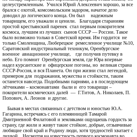
целеустремленным. Учился Юрий Алексеевич хорошо, за все
брался с охотой, комсомольским задором, начатое дело
доводил до логического конца. Он был надежным
товарищем, его уважали и ценили. Благодаря стараниям
простой крестьянский паренек стал первым покорителем
космоса, лучшим из лучших сынов СССР — России. Такое
было возможно только в Советской время. Им гордится не
только Смоленщина, Люберецкое ремесленное училище №10,
Саратовский индустриальный техникум, Оренбургское
военное авиационное училище, где получив путевку в
небо. Его помнит Оренбургская земля, где Юра впервые
надел курсантские и офицерские погоны, но великая страна
СССР-Россия, и вся Планета. Он при жизни стал легендой,
примером для подражания, мужества и стойкости, таким
останется навсегда. Подобными парнями, а в последующем
лётчиками – космонавтами были и его товарищи –
покорители космических далей — Г.Титов, А. Николаев, П.
Попович, А. Леонов и другие.
Бывая в местах связанных с детством и юностью Ю.А.
Гагарина, встречаясь с его племянницей Тамарой
Дмитриевной Филатовой и земляками ощущаешь гордость за
страну, где жили и живут такие стойкие, добрые, отзывчивые
любящие свой край и Родину люди, хотя трудностей хватает с
лихвой. Несмотря на известность первого космонавта во