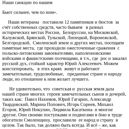
Наши санкции по нашим
Бьют сильнее, чем по ним».
Наши ветераны поставили 12 памятников и бюстов за
счёт собственных средств, часто бываем в разных
исторических местах России, Белоруссии, на Московской,
Калужской, Брянской, Тульской, Липецкой, Воронежской,
Белгородской, Смоленской земле и других местах, посещаем
памятные места, где проходили ожесточенные сражения с
польско-литовскими завоевателями, наполеоновскими
войсками и фашистскими полчищами, в т.ч., где рос и закалял
русский дух, стойкий характер Юрий Алексеевич. Можем
констатировать, в этих краях живут и работают
замечательные, трудолюбивые, преданные стране и народу
люди, но отношение к ним желает лучшего.
Не удивительно, что советская и русская земля дала
нашей стране многих героев замечательных сынов и дочерей,
таких как: Павел Нахимов, Юрий Гагарин, Александр
Твардовский, Марина Попович, Игорь Сорнев, Михаил
Егоров, Юрий Никулин, Людмила Касаткина и многие
другие. Они своими поступками и подвигами в бою и труде
обогатили Смоленщину, прославили ее народ и страну в
целом. Так было, так должно быть всегда. И всё – же, как