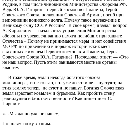
Родине, в том числе чиновников Министерства Обороны РФ.
Ведь Ю. А. Гагарин – первый космонавт Планеты, Герой
Советского Союза, полковник Советской Армии, погиб при
выполнении воинского долга. Почему такое неуважение к
Великому сыну СССР-России? В своё время, я задал вопрос
А. Кириллину — начальнику управления Министерства
обороны по увековечиванию памяти погибших при защите
Отечества – Почему не принимаются меры и нет содействия
МО РФ по приведению в порядок исторических мест
связанных с именем Первого космонавта Планеты, Героя
Советского Союза Ю.А. Гагарина? Последовал ответ: — «Это
не наш вопрос. Пусть этим занимаются местные органы
власти».
В тоже время, земли некогда богатого совхоза –
миллионера, и не только, вот уже десятки лет пустуют, на
этих землях теперь не суют и не пашут. Богатая Смоленская
земля зарастает ковылём и бурьяном. Как пробить стену
равнодушия и безответственности? Как пишет поэт С.
Паршин:
«…Мы давно уже не пашем,
По полям тоску храним.