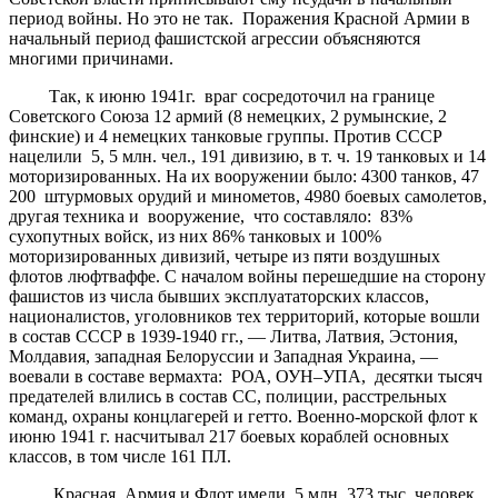
период войны. Но это не так. Поражения Красной Армии в
начальный период фашистской агрессии объясняются
многими причинами.
Так, к июню 1941г. враг сосредоточил на границе
Советского Союза 12 армий (8 немецких, 2 румынские, 2
финские) и 4 немецких танковые группы. Против СССР
нацелили 5, 5 млн. чел., 191 дивизию, в т. ч. 19 танковых и 14
моторизированных. На их вооружении было: 4300 танков, 47
200 штурмовых орудий и минометов, 4980 боевых самолетов,
другая техника и вооружение, что составляло: 83%
сухопутных войск, из них 86% танковых и 100%
моторизированных дивизий, четыре из пяти воздушных
флотов люфтваффе. С началом войны перешедшие на сторону
фашистов из числа бывших эксплуататорских классов,
националистов, уголовников тех территорий, которые вошли
в состав СССР в 1939-1940 гг., — Литва, Латвия, Эстония,
Молдавия, западная Белоруссии и Западная Украина, —
воевали в составе вермахта: РОА, ОУН–УПА, десятки тысяч
предателей влились в состав СС, полиции, расстрельных
команд, охраны концлагерей и гетто. Военно-морской флот к
июню 1941 г. насчитывал 217 боевых кораблей основных
классов, в том числе 161 ПЛ.
Красная Армия и Флот имели 5 млн. 373 тыс. человек,