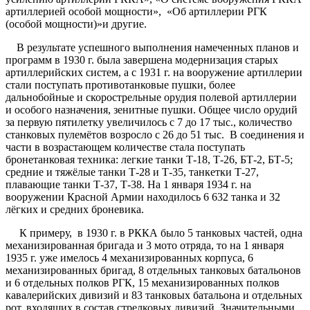
артиллерией особой мощности», «Об артиллерии РГК
(особой мощности)»и другие.
В результате успешного выполнения намеченных планов и
программ в 1930 г. была завершена модернизация старых
артиллерийских систем, а с 1931 г. на вооружение артиллерии
стали поступать противотанковые пушки, более
дальнобойные и скорострельные орудия полевой артиллерии
и особого назначения, зенитные пушки. Общее число орудий
за первую пятилетку увеличилось с 7 до 17 тыс., количество
станковых пулемётов возросло с 26 до 51 тыс. В соединения и
части в возрастающем количестве стала поступать
бронетанковая техника: легкие танки Т-18, Т-26, БТ-2, БТ-5;
средние и тяжёлые танки Т-28 и Т-35, танкетки Т-27,
плавающие танки Т-37, Т-38. На 1 января 1934 г. на
вооружении Красной Армии находилось 6 632 танка и 32
лёгких и средних броневика.
К примеру, в 1930 г. в РККА было 5 танковых частей, одна
механизированная бригада и 3 мото отряда, то на 1 января
1935 г. уже имелось 4 механизированных корпуса, 6
механизированных бригад, 8 отдельных танковых батальонов
и 6 отдельных полков РГК, 15 механизированных полков
кавалерийских дивизий и 83 танковых батальона и отдельных
рот, входящих в состав стрелковых дивизий. Значительными