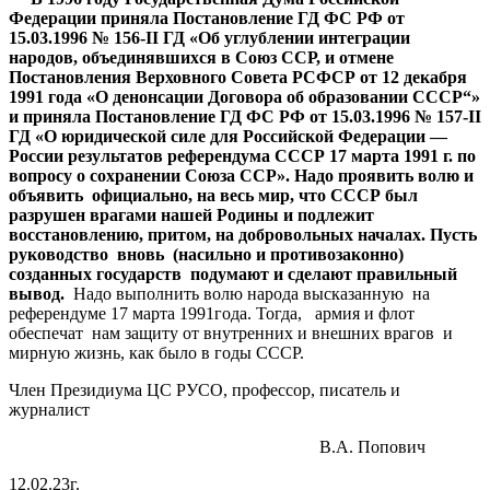
Федерации приняла Постановление ГД ФС РФ от
15.03.1996 № 156-II ГД «Об углублении интеграции
народов, объединявшихся в Союз ССР, и отмене
Постановления Верховного Совета РСФСР от 12 декабря
1991 года «О денонсации Договора об образовании СССР“»
и приняла Постановление ГД ФС РФ от 15.03.1996 № 157-II
ГД «О юридической силе для Российской Федерации —
России результатов референдума СССР 17 марта 1991 г. по
вопросу о сохранении Союза ССР». Надо проявить волю и
объявить официально, на весь мир, что СССР был
разрушен врагами нашей Родины и подлежит
восстановлению, притом, на добровольных началах. Пусть
руководство вновь (насильно и противозаконно)
созданных государств подумают и сделают правильный
вывод.
Надо выполнить волю народа высказанную на
референдуме 17 марта 1991года. Тогда, армия и флот
обеспечат нам защиту от внутренних и внешних врагов и
мирную жизнь, как было в годы СССР.
Член Президиума ЦС РУСО, профессор, писатель и
журналист
В.А. Попович
12.02.23г.