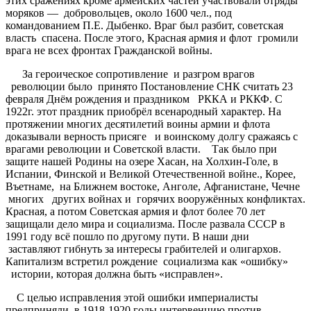
этих сражениях кроме армейских частей участвовали отряды
моряков — добровольцев, около 1600 чел., под
командованием П.Е. Дыбенко. Враг был разбит, советская
власть спасена. После этого, Красная армия и флот громили
врага не всех фронтах Гражданской войны.
За героическое сопротивление и разгром врагов
революции было принято Постановление СНК считать 23
февраля Днём рождения и праздником РККА и РККФ. С
1922г. этот праздник приобрёл всенародный характер. На
протяжении многих десятилетий воины армии и флота
доказывали верность присяге и воинскому долгу сражаясь с
врагами революции и Советской власти. Так было при
защите нашей Родины на озере Хасан, на Холхин-Голе, в
Испании, Финской и Великой Отечественной войне., Корее,
Въетнаме, на Ближнем востоке, Анголе, Афганистане, Чечне
многих других войнах и горячих вооружённых конфликтах.
Красная, а потом Советская армия и флот более 70 лет
защищали дело мира и социализма. После развала СССР в
1991 году всё пошло по другому пути. В наши дни
заставляют гибнуть за интересы грабителей и олигархов.
Капитализм встретил рождение социализма как «ошибку»
истории, которая должна быть «исправлен».
С целью исправления этой ошибки империалисты
предприняли в 1918-1920 годы интервенцию против