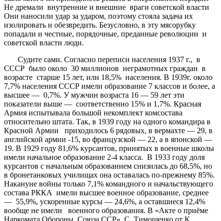
Не дремали внутренние и внешние враги советской власти
Они наносили удар за ударом, поэтому стояла задача их
изолировать и обезвредить. Безусловно, в эту мясорубку
попадали и честные, порядочные, преданные революции и
советской власти люди.
Судите сами. Согласно переписи населения 1937 г., в
СССР было около 30 миллионов неграмотных граждан в
возрасте старше 15 лет, или 18,5% населения. В 1939г. около
7,7% населения СССР имели образование 7 классов и более, а
высшее — 0,7%. У мужчин возраста 16 — 59 лет эти
показатели выше — соответственно 15% и 1,7%. Красная
Армия испытывала большой некомплект комсостава
относительно штата. Так, в 1939 году на одного командира в
Красной Армии приходилось 6 рядовых, в вермахте — 29, в
английской армии -15, во французской — 22, а в японской —
19. В 1929 году 81,6% курсантов, принятых в военные школы
имели начальное образование 2-4 класса. В 1933 году доля
курсантов с начальным образованием снизилась до 68,5%, но
в бронетанковых училищах она оставалась по-прежнему 85%.
Накануне войны только 7,1% командного и начальствующего
состава РККА имели высшее военное образование, среднее
— 55,9%, ускоренные курсы — 24,6%, а оставшиеся 12,4%
вообще не имели военного образования. В «Акте о приёме
Наркомата Обороны Союза ССР» С. Тимошенко от К.