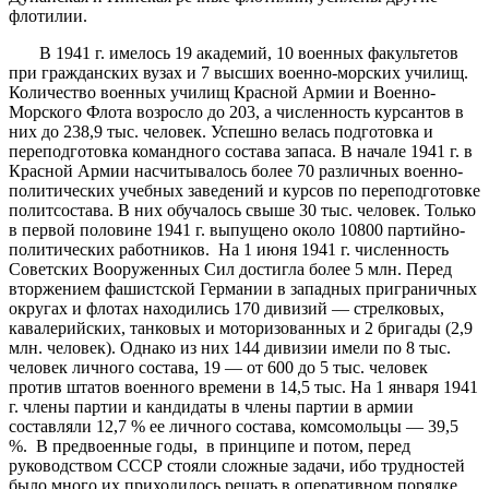
флотилии.
В 1941 г. имелось 19 академий, 10 военных факультетов
при гражданских вузах и 7 высших военно-морских училищ.
Количество военных училищ Красной Армии и Военно-
Морского Флота возросло до 203, а численность курсантов в
них до 238,9 тыс. человек. Успешно велась подготовка и
переподготовка командного состава запаса. В начале 1941 г. в
Красной Армии насчитывалось более 70 различных военно-
политических учебных заведений и курсов по переподготовке
политсостава. В них обучалось свыше 30 тыс. человек. Только
в первой половине 1941 г. выпущено около 10800 партийно-
политических работников. На 1 июня 1941 г. численность
Советских Вооруженных Сил достигла более 5 млн. Перед
вторжением фашистской Германии в западных приграничных
округах и флотах находились 170 дивизий — стрелковых,
кавалерийских, танковых и моторизованных и 2 бригады (2,9
млн. человек). Однако из них 144 дивизии имели по 8 тыс.
человек личного состава, 19 — от 600 до 5 тыс. человек
против штатов военного времени в 14,5 тыс. На 1 января 1941
г. члены партии и кандидаты в члены партии в армии
составляли 12,7 % ее личного состава, комсомольцы — 39,5
%. В предвоенные годы, в принципе и потом, перед
руководством СССР стояли сложные задачи, ибо трудностей
было много их приходилось решать в оперативном порядке.