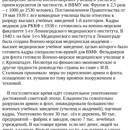
прием курсантов (в частности, в ВВМУ им. Фрунзе в 2,5 раза
– с 1000 до 2530 человек). Постановлением Правительства от
19 мая 1939 г. все командные училища были отнесены к
разряду высших учебных заведений 1-й категории. Кадры
медиков для РККФ с 1938 г. готовились на военно-морском
факультете 1-го Ленинградского медицинского института. В
1940 г. на базе 3-го Медицинского института в Ленинграде
была создана Военно-морская медицинская академия –
высшее медицинское учебное заведение, целью которого было
готовить кадры специалистов-врачей для ВМФ. Фельдшеров
для флота готовило Военно-морское медицинское училище в
г. Кронштадте. Несмотря на финансово-экономические и
другие трудности руководство страны во главе с И.В.
Сталиным принимало меры по укреплению армии и флота,
оснащению их лучшим по тому времени вооружением и
техникой.
В постсоветское время идёт сознательное уничтожение
достижений советской эпохи. Ельцинисты сознательно
разрушили армию и флот, ликвидировали большинство
военных учебных заведение (училищ и академий), научные
кадры. Уничтожено более 30 тыс. сёл и деревень, 80 тыс.
предприятий – фабрик и заводов, около 7 тыс. лечебных
учреждений, В настоящее время если нет денег, людей на
лечат, а калечат. Нельзя смотреть на то, как матери в слезах