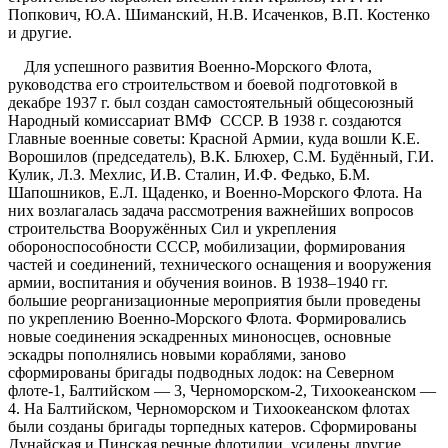
Попкович, Ю.А. Шиманский, Н.В. Исаченков, В.П. Костенко
и другие.
Для успешного развития Военно-Морского Флота,
руководства его строительством и боевой подготовкой в
декабре 1937 г. был создан самостоятельный общесоюзный
Народный комиссариат ВМФ СССР. В 1938 г. создаются
Главные военные советы: Красной Армии, куда вошли К.Е.
Ворошилов (председатель), В.К. Блюхер, С.М. Будённый, Г.И.
Кулик, Л.З. Мехлис, И.В. Сталин, И.Ф. Федько, Б.М.
Шапошников, Е.Л. Щаденко, и Военно-Морского Флота. На
них возлагалась задача рассмотрения важнейших вопросов
строительства Вооружённых Сил и укрепления
обороноспособности СССР, мобилизации, формирования
частей и соединений, технического оснащения и вооружения
армии, воспитания и обучения воинов. В 1938–1940 гг.
большие реорганизационные мероприятия были проведены
по укреплению Военно-Морского Флота. Формировались
новые соединения эскадренных миноносцев, основные
эскадры пополнялись новыми кораблями, заново
сформированы бригады подводных лодок: на Северном
флоте-1, Балтийском — 3, Черноморском-2, Тихоокеанском —
4. На Балтийском, Черноморском и Тихоокеанском флотах
были созданы бригады торпедных катеров. Сформированы
Дунайская и Пинская речные флотилии, усилены другие