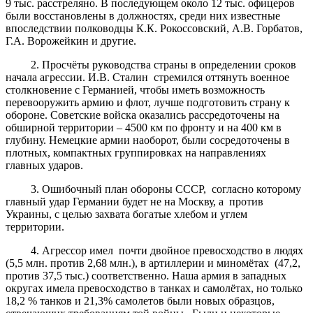
9 тыс. расстреляно. В последующем около 12 тыс. офицеров
были восстановлены в должностях, среди них известные
впоследствии полководцы К.К. Рокоссовский, А.В. Горбатов,
Г.А. Ворожейкин и другие.
2. Просчёты руководства страны в определении сроков
начала агрессии. И.В. Сталин стремился оттянуть военное
столкновение с Германией, чтобы иметь возможность
перевооружить армию и флот, лучше подготовить страну к
обороне. Советские войска оказались рассредоточены на
обширной территории – 4500 км по фронту и на 400 км в
глубину. Немецкие армии наоборот, были сосредоточены в
плотных, компактных группировках на направлениях
главных ударов.
3. Ошибочный план обороны СССР, согласно которому
главный удар Германии будет не на Москву, а против
Украины, с целью захвата богатые хлебом и углем
территории.
4. Агрессор имел почти двойное превосходство в людях
(5,5 млн. против 2,68 млн.), в артиллерии и миномётах (47,2,
против 37,5 тыс.) соответственно. Наша армия в западных
округах имела превосходство в танках и самолётах, но только
18,2 % танков и 21,3% самолетов были новых образцов,