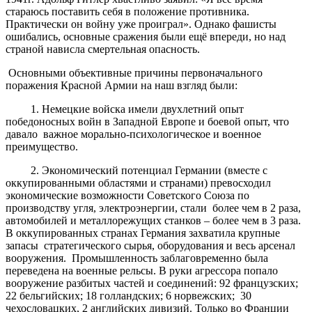
стараюсь поставить себя в положение противника.
Практически он войну уже проиграл». Однако фашисты
ошибались, основные сражения были ещё впереди, но над
страной нависла смертельная опасность.
Основными объективные причины первоначального
поражения Красной Армии на наш взгляд были:
1. Немецкие войска имели двухлетний опыт
победоносных войн в Западной Европе и боевой опыт, что
давало важное морально-психологическое и военное
преимущество.
2. Экономический потенциал Германии (вместе с
оккупированными областями и странами) превосходил
экономические возможности Советского Союза по
производству угля, электроэнергии, стали более чем в 2 раза,
автомобилей и металлорежущих станков – более чем в 3 раза.
В оккупированных странах Германия захватила крупные
запасы стратегического сырья, оборудования и весь арсенал
вооружения. Промышленность заблаговременно была
переведена на военные рельсы. В руки агрессора попало
вооружение разбитых частей и соединений: 92 французских;
22 бельгийских; 18 голландских; 6 норвежских; 30
чехословацких, 2 английских дивизий. Только во Франции