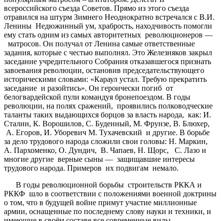
всероссийского съезда Советов. Прямо из этого съезда
отравился на штурм Зимнего Неоднократно встречался с В.И.
Ленины Недюжинный ум, храбрость, находчивость помогли
ему стать одним из самых авторитетных революционеров —
матросов. Он получал от Ленина самые ответственные
задания, которые с честью выполнял. Это Железняков закрыл
заседание учредительного Собрания отказавшегося признать
завоевания революции, остановив председательствующего
историческими словами: «Караул устал. Требую прекратить
заседание и разойтись». Он героически погиб от
белогвардейской пули командуя бронепоездом. В годы
революции, на полях сражений, проявились полководческие
таланты таких выдающихся борцов за власть народа, как: И.
Сталин, К. Ворошилов, С. Буденный, М. Фрунзе, В. Блюхер,
А. Егоров, И. Уборевич М. Тухачевский и другие. В борьбе
за дело трудового народа сложили свои головы: Н. Маркин,
А. Пархоменко, О. Дундич, В. Чапаев, Н. Щорс, С. Лазо и
многие другие верные сыны — защищавшие интересы
трудового народа. Примеров их подвигам немало.
В годы революционной борьбы строительств РККА и
РККФ шло в соответствии с положениями военной доктрины
о том, что в будущей войне примут участие миллионные
армии, оснащенные по последнему слову науки и техники, и
имеющие в своём составе все современные виды