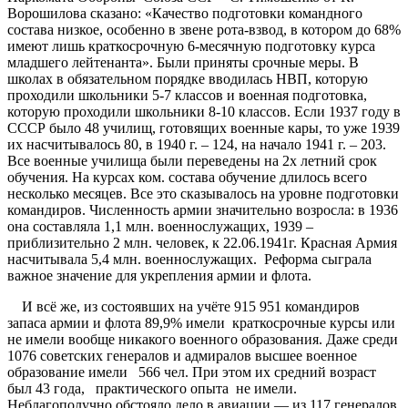
Ворошилова сказано: «Качество подготовки командного
состава низкое, особенно в звене рота-взвод, в котором до 68%
имеют лишь краткосрочную 6-месячную подготовку курса
младшего лейтенанта». Были приняты срочные меры. В
школах в обязательном порядке вводилась НВП, которую
проходили школьники 5-7 классов и военная подготовка,
которую проходили школьники 8-10 классов. Если 1937 году в
СССР было 48 училищ, готовящих военные кары, то уже 1939
их насчитывалось 80, в 1940 г. – 124, на начало 1941 г. – 203.
Все военные училища были переведены на 2х летний срок
обучения. На курсах ком. состава обучение длилось всего
несколько месяцев. Все это сказывалось на уровне подготовки
командиров. Численность армии значительно возросла: в 1936
она составляла 1,1 млн. военнослужащих, 1939 –
приблизительно 2 млн. человек, к 22.06.1941г. Красная Армия
насчитывала 5,4 млн. военнослужащих. Реформа сыграла
важное значение для укрепления армии и флота.
И всё же, из состоявших на учёте 915 951 командиров
запаса армии и флота 89,9% имели краткосрочные курсы или
не имели вообще никакого военного образования. Даже среди
1076 советских генералов и адмиралов высшее военное
образование имели 566 чел. При этом их средний возраст
был 43 года, практического опыта не имели.
Неблагополучно обстояло дело в авиации — из 117 генералов,