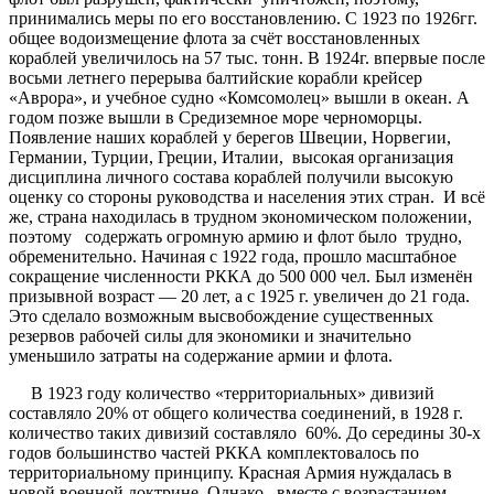
принимались меры по его восстановлению. С 1923 по 1926гг.
общее водоизмещение флота за счёт восстановленных
кораблей увеличилось на 57 тыс. тонн. В 1924г. впервые после
восьми летнего перерыва балтийские корабли крейсер
«Аврора», и учебное судно «Комсомолец» вышли в океан. А
годом позже вышли в Средиземное море черноморцы.
Появление наших кораблей у берегов Швеции, Норвегии,
Германии, Турции, Греции, Италии, высокая организация
дисциплина личного состава кораблей получили высокую
оценку со стороны руководства и населения этих стран. И всё
же, страна находилась в трудном экономическом положении,
поэтому содержать огромную армию и флот было трудно,
обременительно. Начиная с 1922 года, прошло масштабное
сокращение численности РККА до 500 000 чел. Был изменён
призывной возраст — 20 лет, а с 1925 г. увеличен до 21 года.
Это сделало возможным высвобождение существенных
резервов рабочей силы для экономики и значительно
уменьшило затраты на содержание армии и флота.
В 1923 году количество «территориальных» дивизий
составляло 20% от общего количества соединений, в 1928 г.
количество таких дивизий составляло 60%. До середины 30-х
годов большинство частей РККА комплектовалось по
территориальному принципу. Красная Армия нуждалась в
новой военной доктрине. Однако, вместе с возрастанием