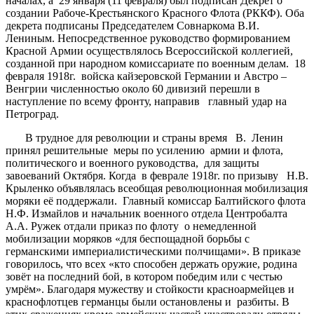
началах, а 29 января (11 февраля) был подписан Декрет о
создании Рабоче-Крестьянского Красного Флота (РККФ). Оба
декрета подписаны Председателем Совнаркома В.И.
Лениным. Непосредственное руководство формированием
Красной Армии осуществлялось Всероссийской коллегией,
созданной при народном комиссариате по военным делам. 18
февраля 1918г. войска кайзеровской Германии и Австро –
Венгрии численностью около 60 дивизий перешли в
наступление по всему фронту, направив главный удар на
Петроград.
В трудное для революции и страны время В. Ленин
принял решительные меры по усилению армии и флота,
политического и военного руководства, для защиты
завоеваний Октября. Когда в феврале 1918г. по призыву Н.В.
Крыленко объявлялась всеобщая революционная мобилизация
моряки её поддержали. Главный комиссар Балтийского флота
Н.Ф. Измайлов и начальник военного отдела Центробалта
А.А. Ружек отдали приказ по флоту о немедленной
мобилизации моряков «для беспощадной борьбы с
германскими империалистическими полчищами». В приказе
говорилось, что всех «кто способен держать оружие, родина
зовёт на последний бой, в котором победим или с честью
умрём». Благодаря мужеству и стойкости красноармейцев и
краснофлотцев германцы были остановлены и разбиты. В