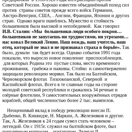
Советской России. Хорошо известен объединённый поход сил
против страны советов прежде всего войск Германии,
Австро-Венгрии, США, . Англии, Франции, Японии и других
стран. Однако враги ошиблись. Мужество и стойкость
большевиков была высокой и непобедимой. Как говорил
И.В. Сталин: «Мы большевики-люди особого покроя…
большевиков не запугаешь ни трудностями, ни угрозами…
нас ковал Великий Ленин. Наш вождь, наш учитель, наш
отец, который не знал и не признавал страха в борьбе».
Так
было, думали так будет всегда. Однако события 1991 года
показали, что выросло новое поколение приспособленцев,
для которых Родина это пустые слова, место временного
проживания, грабежа и наживы. Стойко и самоотверженно
защищали революцию моряки. Так было на Балтийском,
Черноморском флотах Тихоокеанской, Северной и
Каспийской флотах. Всего в те славные годы на стороне
молодой советской республики и сражались 34 речные и
озёрные флотилии, 9 самостоятельных вооружённых отрядов
кораблей, общей численностью более 2 тыс. вымпелов.
Неоценимый вклад в победу революции внесли П.
Дыбенко, В. Киквидзе, Н. Маркин, А. Железняков и другие.
Так, А. Железняков к 24 годам сумел стать человеком –
легендой. Он с 1915г. служил на балтийском флоте, был
популярным матросом – агитатором. Делегат II