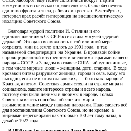
СССР, наоборот, ещё теснее сплотились вокруг партии
коммунистов и советского правительства, было обеспечено
единство фронта и тыла, рабочих и крестьян. В-четвёртых,
потерпел крах расчёт гитлеровцев на внешнеполитическую
изоляцию Советского Союза.
Благодаря мудрой политике И. Сталина и его
единомышленников СССР-Россия стала могучей ядерной
державой. Это дало возможность в той или иной мере
сохранять мин на земле вплоть до 1991 года, и так
называемой спецоперации на Украине. В кровавой бойне
спровоцированной внутренним и внешними врагами нашего
народа – СССР и Западом во главе с США гибнут невинные,
в том числе мирные люди – женщины, дети, старики. В ходе
кровавой битвы разрушают жилища, города и сёла. Кому это
выгодно, если не врагам славянских, — братских народов?
Красная, а потом Советская армия стояли на страже мира и
социализма, защите интересов страны и всего народа,
поэтому они были ценимы и любимы в народе. Только
Советская власть способна обеспечить мир и
взаимопонимание между нашими народами. Надо сделать всё
для восстановления Советского Союза, но не кровью, а
мирными переговорами как это было 100 лет тому назад, в
декабре 1922 года.
В 1996 году Государственная Дума Российской