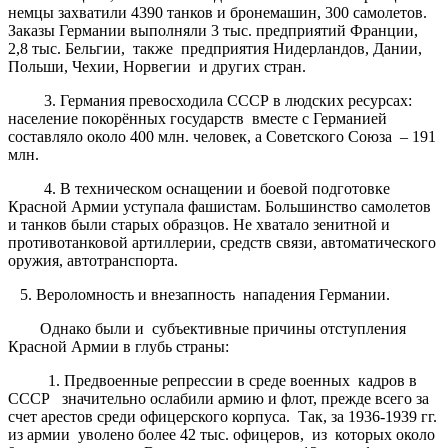
немцы захватили 4390 танков и бронемашин, 300 самолетов.
Заказы Германии выполняли 3 тыс. предприятий Франции,
2,8 тыс. Бельгии, также предприятия Нидерландов, Дании,
Польши, Чехии, Норвегии и других стран.
3. Германия превосходила СССР в людских ресурсах:
население покорённых государств вместе с Германией
составляло около 400 млн. человек, а Советского Союза – 191
млн.
4. В техническом оснащении и боевой подготовке
Красной Армии уступала фашистам. Большинство самолетов
и танков были старых образцов. Не хватало зенитной и
противотанковой артиллерии, средств связи, автоматического
оружия, автотранспорта.
5. Вероломность и внезапность нападения Германии.
Однако были и субъективные причины отступления
Красной Армии в глубь страны:
1. Предвоенные репрессии в среде военных кадров в
СССР значительно ослабили армию и флот, прежде всего за
счет арестов среди офицерского корпуса. Так, за 1936-1939 гг.
из армии уволено более 42 тыс. офицеров, из которых около