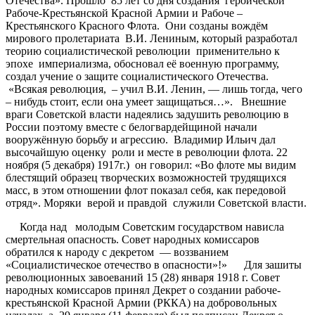
Отечества». Прошло 85 лет со дня создания героической
Рабоче-Крестьянской Красной Армии и Рабоче –
Крестьянского Красного Флота. Они созданы вождём
мирового пролетариата В.И. Лениным, который разработал
теорию социалистической революции применительно к
эпохе империализма, обосновал её военную программу,
создал учение о защите социалистического Отечества.
«Всякая революция, – учил В.И. Ленин, — лишь тогда, чего
– нибудь стоит, если она умеет защищаться…». Внешние
враги Советской власти надеялись задушить революцию в
России поэтому вместе с белогвардейщиной начали
вооружённую борьбу и агрессию. Владимир Ильич дал
высочайшую оценку роли и месте в революции флота. 22
ноября (5 декабря) 1917г.) он говорил: «Во флоте мы видим
блестящий образец творческих возможностей трудящихся
масс, в этом отношении флот показал себя, как передовой
отряд». Моряки верой и правдой служили Советской власти.
Когда над молодым Советским государством нависла
смертельная опасность. Совет народных комиссаров
обратился к народу с декретом — воззванием
«Социалистическое отечество в опасности»!» Для зашиты
революционных завоеваний 15 (28) января 1918 г. Совет
народных комиссаров принял Декрет о создании рабоче-
крестьянской Красной Армии (РККА) на добровольных