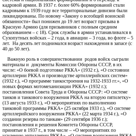
кадровой армии. В 1937 г. более 60% формирований стали
кадровыми к 1939 году все территориальные дивизии были
ликвидированы. По новому «Закону о всеобщей воинской
обязанности» был понижен до 19 лет возраст призыва в
Красную Армию (для призывников с полным средним
образованием – с 18). Срок службы в армии устанавливался в
Сухопутных войсках – 2 года, в авиации – 3 года, во флоте – 5
лет. На десять лет поднимался возраст нахождения в запасе (с
40 до 50 лет).
Важную роль в совершенствовании родов войск сыграли
материалы и документы Комиссии Обороны СССР, в их
числе: «О боевой подготовке РККА» (1932 г.), «О состоянии
артиллерии РККА и производстве артиллерийских систем»
(1932 г.), «О программе танкостроения на 1932-1933 гг.», «О
новых формах мотомеханизации РККА» (1932 г.);
постановления Совета Труда и Обороны СССР: «О системе
танков и танкового вооружения РККА на вторую пятилетку»
(13 августа 1933 г.), «О мероприятиях по выполнению
танковой программы РККА» (25 октября 1933 г.), «О системе
артиллерийского вооружения РККА» (22 марта 1934 г.), «О
создании резерва по танкам» (29 сентября 1936 г.);
постановления и решения Комитета Обороны СССР,
принятые в 1937 г., в том числе – «О мероприятиях по
усилению артиллерии РККА», «О системе вооружения РККА