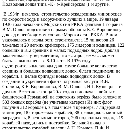
Подводная лодка типа «К» («Крейсерская») и другие.
В 1934г. началось строительство эскадренных миноносцев
по скорости хода и вооружению лучших в мире. 19 января
1936 года начальник Морских сил РККА флагман 1-го ранга
В.М. Орлов подготовил наркому обороны К.Е. Ворошилову
доклад о необходимом составе Морских сил РККА. В нем
указывалось о реальности строительства 15 линкоров 26
тяжёлых и 20 легких крейсеров, 175 лидеров и эсминцев, 122
больших и 312 средних и малых подводных лодок. Доклад
заканчивался утверждением, что «…программа… может
быть… выполнена за 8-10 лет». В 1936 году
судостроительные заводы дали самое большое количество
средних и больших подводных лодок. Флаги поднимали не
корабли, а целые бригады новых подводных лодок. В
создании и укреплении флота огромная заслуга И.В.
Сталина, К.Е. Ворошилова, В. М. Орлова, Н.Г. Кузнецова и
других. Всего же с конца 20-х годов и до начала войны с
фашистской Германией на советских верфях было заложено
533 боевых корабля (не учитывая катеров) Из них флот
получил 312 кораблей, в том числе 4 крейсера, 7 лидеров30
эсминцев, 18 сторожевых кораблей, 38 тральщиков, минный
заградитель, 8 речных мониторов, 206 подводных лодок, 219
кораблей находились в постройке. Большой вклад в
строительство кораблей внесли: А.Н. Крылов, П.Ф. Й.