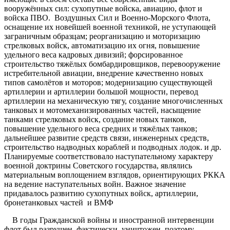
вооружённых сил: сухопутные войска, авиацию, флот и
войска ПВО. Воздушных Сил и Военно-Морского Флота,
оснащение их новейшей военной техникой, не уступающей
заграничным образцам; реорганизацию и моторизацию
стрелковых войск, автоматизацию их огня, повышение
удельного веса кадровых дивизий; форсированное
строительство тяжёлых бомбардировщиков, перевооружение
истребительной авиации, внедрение качественно новых
типов самолётов и моторов; модернизацию существующей
артиллерии и артиллерии большой мощности, перевод
артиллерии на механическую тягу, создание многочисленных
танковых и мотомеханизированных частей, насыщение
танками стрелковых войск, создание новых танков,
повышение удельного веса средних и тяжёлых танков;
дальнейшее развитие средств связи, инженерных средств,
строительство надводных кораблей и подводных лодок. и др.
Планируемые соответствовало наступательному характеру
военной доктрины Советского государства, являлись
материальным воплощением взглядов, ориентирующих РККА
на ведение наступательных войн. Важное значение
придавалось развитию сухопутных войск, артиллерии,
бронетанковых частей и ВМФ
В годы Гражданской войны и иностранной интервенции
флот был разрушен, фактически уничтожен, поэтому,