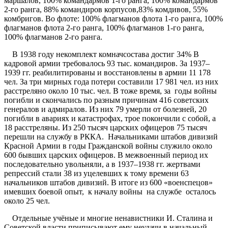
маршалов, 100% командармов 1-го ранга, 100% командармов
2-го ранга, 88% командиров корпусов,83% комдивов, 55%
комбригов. Во флоте: 100% флагманов флота 1-го ранга, 100%
флагманов флота 2-го ранга, 100% флагманов 1-го ранга,
100% флагманов 2-го ранга.
В 1938 году некомплект комначсостава достиг 34% В
кадровой армии требовалось 93 тыс. командиров. За 1937–
1939 гг. реабилитированы и восстановлены в армии 11 178
чел. За три мирных года потери составили 17 981 чел. из них
расстреляно около 10 тыс. чел. В тоже время, за годы войны
погибли и скончались по разным причинам 416 советских
генералов и адмиралов. Из них 79 умерли от болезней, 20
погибли в авариях и катастрофах, трое покончили с собой, а
18 расстреляны. Из 250 тысяч царских офицеров 75 тысяч
перешли на службу в РККА. Начальниками штабов дивизий
Красной Армии в годы Гражданской войны служило около
600 бывших царских офицеров. В межвоенный период их
последовательно увольняли, а в 1937–1938 гг. жертвами
репрессий стали 38 из уцелевших к тому времени 63
начальников штабов дивизий. В итоге из 600 «военспецов»
имевших боевой опыт, к началу войны на службе осталось
около 25 чел.
Отдельные учёные и многие ненавистники И. Сталина и
Советской власти приписывают ему неудачи в начальный