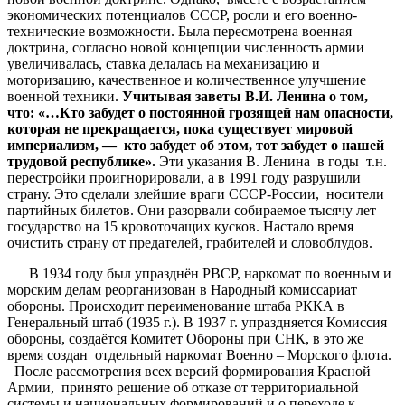
экономических потенциалов СССР, росли и его военно-
технические возможности. Была пересмотрена военная
доктрина, согласно новой концепции численность армии
увеличивалась, ставка делалась на механизацию и
моторизацию, качественное и количественное улучшение
военной техники.
Учитывая заветы В.И. Ленина о том,
что: «…Кто забудет о постоянной грозящей нам опасности,
которая не прекращается, пока существует мировой
империализм, — кто забудет об этом, тот забудет о нашей
трудовой республике».
Эти указания В. Ленина в годы т.н.
перестройки проигнорировали, а в 1991 году разрушили
страну. Это сделали злейшие враги СССР-России, носители
партийных билетов. Они разорвали собираемое тысячу лет
государство на 15 кровоточащих кусков. Настало время
очистить страну от предателей, грабителей и словоблудов.
В 1934 году был упразднён РВСР, наркомат по военным и
морским делам реорганизован в Народный комиссариат
обороны. Происходит переименование штаба РККА в
Генеральный штаб (1935 г.). В 1937 г. упраздняется Комиссия
обороны, создаётся Комитет Обороны при СНК, в это же
время создан отдельный наркомат Военно – Морского флота.
После рассмотрения всех версий формирования Красной
Армии, принято решение об отказе от территориальной
системы и национальных формирований и о переходе к