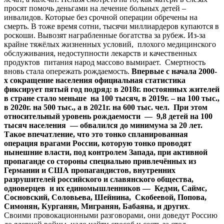
просят помочь деньгами на лечение больных детей –
инвалидов. Которые без срочной операции обречены на
смерть. В тоже время сотни, тысячи миллиардеров купаются в
роскоши. Вывозят награбленные богатства за рубеж. Из-за
крайне тяжёлых жизненных условий, плохого медицинского
обслуживания, недоступности лекарств и качественных
продуктов питания народ массово вымирает. Смертность
вновь стала опережать рождаемость.
Впервые с начала 2000-
х сокращение населения официальная статистика
фиксирует пятый год подряд: в 2018г. постоянных жителей
в стране стало меньше на 100 тысяч, в 2019г. – на 100 тыс.,
в 2020г. на 500 тыс., а в 2021г. на 600 тыс. чел. При этом
относительный уровень рождаемости — 9,8 детей на 100
тысяч населения — обвалился до минимума за 20 лет.
Такое впечатление, что это тонко спланированная
операция врагами России, которую тонко проводят
нынешние власти, под контролем Запада, при активной
пропаганде со стороны специально привлечённых из
Германии и США пропагандистов, внутренних
разрушителей российского и славянского общества,
одноверцев и их единомышленников — Кедми, Саймс,
Сосновский, Соловьева, Шейнина, Скобеевой, Попова,
Симонян, Курганян, Мигранян, Бабаяна, и других
.
Своими провокационными разговорами, они доведут Россию