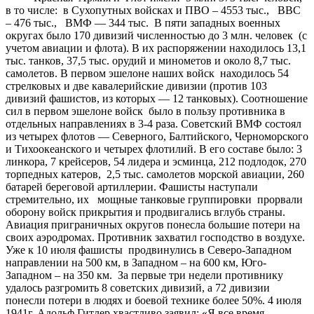
в то числе: в Сухопутных войсках и ПВО – 4553 тыс., ВВС
– 476 тыс., ВМФ — 344 тыс. В пяти западных военных
округах было 170 дивизий численностью до 3 млн. человек (с
учетом авиации и флота). В их распоряжении находилось 13,1
тыс. танков, 37,5 тыс. орудий и минометов и около 8,7 тыс.
самолетов. В первом эшелоне наших войск находилось 54
стрелковых и две кавалерийские дивизии (против 103
дивизий фашистов, из которых — 12 танковых). Соотношение
сил в первом эшелоне войск было в пользу противника в
отдельных направлениях в 3-4 раза. Советский ВМФ состоял
из четырех флотов — Северного, Балтийского, Черноморского
и Тихоокеанского и четырех флотилий. В его составе было: 3
линкора, 7 крейсеров, 54 лидера и эсминца, 212 подлодок, 270
торпедных катеров, 2,5 тыс. самолетов морской авиации, 260
батарей береговой артиллерии. Фашисты наступали
стремительно, их мощные танковые группировки прорвали
оборону войск прикрытия и продвигались вглубь страны.
Авиация приграничных округов понесла большие потери на
своих аэродромах. Противник захватил господство в воздухе.
Уже к 10 июля фашисты продвинулись в Северо-Западном
направлении на 500 км, в Западном – на 600 км, Юго-
Западном – на 350 км. За первые три недели противнику
удалось разгромить 8 советских дивизий, а 72 дивизии
понесли потери в людях и боевой технике более 50%. 4 июля
1941г. Адольф Гитлер хвастливо заявил: «Я все время