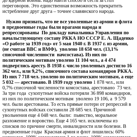
до ядерной войны. надо найти способ и сесть за стол
переговоров. Это единственная возможность прекратить
истребление друг друга – точнее славянского народа.
Нужно признать, что не все уволенные из армии и флота
в предвоенные годы были врагами народа и
репрессированы По докладу начальника Управления по
начальствующему составу РККА НО СССР Е. А. Щаденко
«О работе за 1939 год» от 5 мая 1940 г. В 1937 г. из армии,
(не считая ВВС и ВМФ), уволено 18 658 чел. (13,1%
списочной численности начсостава). Из них по
политическим мотивам уволено 11 104 чел., а 4 474
подверглись аресту. В 1938 г. число уволенных достигло 16
362 чел., или 9,2%, списочного состава командиров РККА.
Из них 7 718 чел. уволено по политическим мотивам, а еще
5 032 — арестовано. В 1939 году уволено
1 878 чел., или
0,7% списочной численности комсостава, арестовано 73 чел.
За три года сухопутные войска потеряли 36 898 командиров,
из них по политическим мотивам уволено 19 106, а 9 579
чел. были арестованы. То есть прямые потери от репрессий в
сухопутных войсках составили 28 685 чел. Причиной
увольнения еще 4 048 чел. были: пьянство, моральное
разложение и воровство. Еще 4 165 чел. исключены из
списков по причине смерти, инвалидности или болезни. В
предвоенные годы Красная армия и флот лишились: 60%