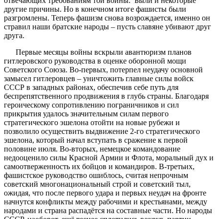
отвечающих требованиям той войны. Были и некоторые
другие причины. Но в конечном итоге фашисты были
разгромлены. Теперь фашизм снова возрождается, именно он
стравил наши братские народы – пусть славяне убивают друг
друга.
Первые месяцы войны вскрыли авантюризм планов
гитлеровского руководства в оценке оборонной мощи
Советского Союза. Во-первых, потерпел неудачу основной
замысел гитлеровцев – уничтожить главные силы войск
СССР в западных районах, обеспечив себе путь для
беспрепятственного продвижения в глубь страны. Благодаря
героическому сопротивлению пограничников и сил
прикрытия удалось значительным силам первого
стратегического эшелона отойти на новые рубежи и
позволило осуществить выдвижение 2-го стратегического
эшелона, который начал вступать в сражение к первой
половине июля. Во-вторых, немецкое командование
недооценило силы Красной Армии и Флота, моральный дух и
самоотверженность их бойцов и командиров. В-третьих,
фашистское руководство ошиблось, считая непрочным
советский многонациональный строй и советский тыл,
ожидая, что после первого удара и первых неудач на фронте
начнутся конфликты между рабочими и крестьянами, между
народами и страна распадётся на составные части. Но народы