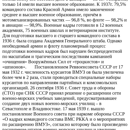
только 14 имели высшее военное образование. К 1937г. 79,5%
командного состава Красной Армии имело законченное
среднее и высшее военное образование, причём в
мотомеханизированных частях — 96,8 %, во флоте — 98,2% и
в авиации — 98,9%. Военные кадры готовили в 12 военных
академиях, 75 военных школах и ветеринарном институте.
Для подготовки высшего и старшего командного состава в
1936 г. была создана Академия Генерального штаба. Однако
необходимый армии и флоту планомерный процесс
подготовки военных кадров был нарушен беспрецедентной
по масштабам и трагическим последствиям кампанией
«очищения» Вооружённых Сил от «троцкистов» и
«шпионов». Постановлением Реввоенсовета СССР от 17
мая 1932 г. численность курсантов ВМУЗ ов была увеличена
более чем в 2 раза, стали проводиться специальные наборы
курсантов по направлениям партийных и комсомольских
организаций. 26 сентября 1936 г. Совет труда и обороны
(СТО) при СНК СССР принял решение о расширении сети
военно-морских учебных заведений, предусматривавшее
создание двух новых военно-морских училищ – в
Севастополе и Владивостоке. 17 мая 1939 г. вышло
постановление Военного совета при наркоме обороны СССР
«О кадрах командного состава ВМС РККА и о мероприятиях
по расширению ВМУЗ», согласно которому было произведено
расширение штатов военно-морских училищ и увеличен