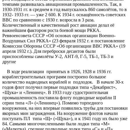
темпами развивалась авиационная промышленность. Так, в
1930-1931 гг. в среднем в год выпускалось 860 самолётов, то в
1932- 1933 гг. — уже 2 600. К 1934 г. оснащённость советских
ВВС по сравнению с 1930 г. возросла в 3 раза.
Количественный и качественный рост авиации делал её
важнейшим фактором роста боевой мощи РККА.
Реввоенсовета СССР «Об основах организации Военно-
Воздушных Сил РККА» (23 февраля 1932 г. и постановление
Комиссии Обороны СССР «Об организации ВВС РККА» (19
апреля 1932 г.). Для переброски десантов были
приспособлены самолёты У-2, АНТ-9, Г-5, ТБ-1, ТБ-3 и
другие
В ходе реализации принятых в 1926, 1928 и 1936 гг.
кораблестроительных программ построено большое
количество надводных кораблей и подлодок. В начале 30-х
годов флот получил первые подлодки типа «Декабрист»,
«Щука» и «Ленинец». В 1933 году судостроительная
промышленность поставила флоту подводные корабли II
серии типа «Л» («Ленинец»). Помимо торпедного
вооружения, на них впервые появились трубы для постановки
якорных мин заграждения. На вооружение флотов начали
поступать ПЛ типа «Щ» («Щука»), и к 1941 году их было уже
84. Самыми многочисленными были лодки типа «М»
(«Малютка), средние подводные лодки типа «С» и «П».