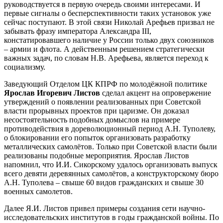
руководствуется в первую очередь своими интересами. И
первые сигналы о бесперспективности таких установок уже
сейчас поступают. В этой связи Николай Арефьев призвал не
забывать фразу императора Александра III,
констатировавшего наличие у России только двух союзников
– армии и флота. А действенным решением стратегически
важных задач, по словам Н.В. Арефьева, является переход к
социализму.
Заведующий Отделом ЦК КПРФ по молодёжной политике
Ярослав Игоревич Листов
сделал акцент на опровержение
утверждений о появлении реализованных при Советской
власти прорывных проектов при царизме. Он доказал
несостоятельность подобных домыслов на примере
противодействия в дореволюционный период А.Н. Туполеву,
о блокировании его попыток организовать разработку
металлических самолётов. Только при Советской власти были
реализованы подобные мероприятия. Ярослав Листов
напомнил, что И.И. Сикорскому удалось организовать выпуск
всего девяти деревянных самолётов, а конструкторскому бюро
А.Н. Туполева – свыше 60 видов гражданских и свыше 30
военных самолетов.
Далее Я.И. Листов привел примеры создания сети научно-
исследовательских институтов в годы гражданской войны. По