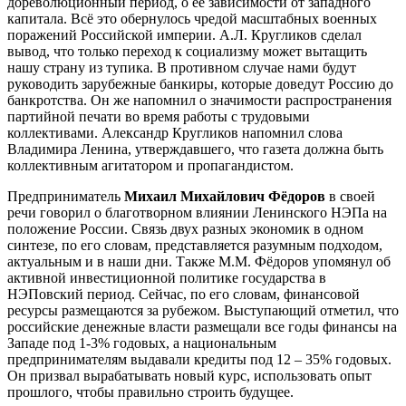
дореволюционный период, о её зависимости от западного
капитала. Всё это обернулось чредой масштабных военных
поражений Российской империи. А.Л. Кругликов сделал
вывод, что только переход к социализму может вытащить
нашу страну из тупика. В противном случае нами будут
руководить зарубежные банкиры, которые доведут Россию до
банкротства. Он же напомнил о значимости распространения
партийной печати во время работы с трудовыми
коллективами. Александр Кругликов напомнил слова
Владимира Ленина, утверждавшего, что газета должна быть
коллективным агитатором и пропагандистом.
Предприниматель
Михаил Михайлович Фёдоров
в своей
речи говорил о благотворном влиянии Ленинского НЭПа на
положение России. Связь двух разных экономик в одном
синтезе, по его словам, представляется разумным подходом,
актуальным и в наши дни. Также М.М. Фёдоров упомянул об
активной инвестиционной политике государства в
НЭПовский период. Сейчас, по его словам, финансовой
ресурсы размещаются за рубежом. Выступающий отметил, что
российские денежные власти размещали все годы финансы на
Западе под 1-3% годовых, а национальным
предпринимателям выдавали кредиты под 12 – 35% годовых.
Он призвал вырабатывать новый курс, использовать опыт
прошлого, чтобы правильно строить будущее.