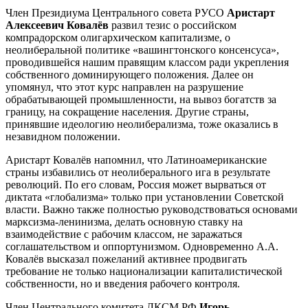
Член Президиума Центрального совета РУСО
Аристарт
Алексеевич Ковалёв
развил тезис о российском
компрадорском олигархическом капитализме, о
неолиберальной политике «вашингтонского консенсуса»,
проводившейся нашим правящим классом ради укрепления
собственного доминирующего положения. Далее он
упомянул, что этот курс направлен на разрушение
обрабатывающей промышленности, на вывоз богатств за
границу, на сокращение населения. Другие страны,
принявшие идеологию неолиберализма, тоже оказались в
незавидном положении.
Аристарт Ковалёв напомнил, что Латиноамериканские
страны избавились от неолиберального ига в результате
революций. По его словам, Россия может вырваться от
диктата «глобализма» только при установлении Советской
власти. Важно также полностью руководствоваться основами
марксизма-ленинизма, делать основную ставку на
взаимодействие с рабочим классом, не заражаться
соглашательством и оппортунизмом. Одновременно А.А.
Ковалёв высказал пожеланий активнее продвигать
требование не только национализации капиталистической
собственности, но и введения рабочего контроля.
Член Центрального комитета ЛКСМ РФ
Игорь