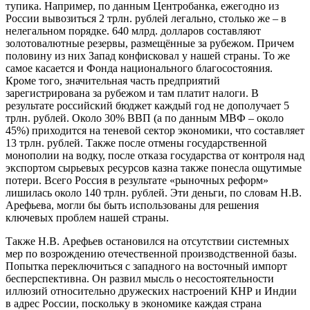
тупика. Например, по данным Центробанка, ежегодно из
России вывозиться 2 трлн. рублей легально, столько же – в
нелегальном порядке. 640 млрд. долларов составляют
золотовалютные резервы, размещённые за рубежом. Причем
половину из них Запад конфисковал у нашей страны. То же
самое касается и Фонда национального благосостояния.
Кроме того, значительная часть предприятий
зарегистрирована за рубежом и там платит налоги. В
результате российский бюджет каждый год не дополучает 5
трлн. рублей. Около 30% ВВП (а по данным МВФ – около
45%) приходится на теневой сектор экономики, что составляет
13 трлн. рублей. Также после отмены государственной
монополии на водку, после отказа государства от контроля над
экспортом сырьевых ресурсов казна также понесла ощутимые
потери. Всего Россия в результате «рыночных реформ»
лишилась около 140 трлн. рублей. Эти деньги, по словам Н.В.
Арефьева, могли бы быть использованы для решения
ключевых проблем нашей страны.
Также Н.В. Арефьев остановился на отсутствии системных
мер по возрождению отечественной производственной базы.
Попытка переключиться с западного на восточный импорт
бесперспективна. Он развил мысль о несостоятельности
иллюзий относительно дружеских настроений КНР и Индии
в адрес России, поскольку в экономике каждая страна