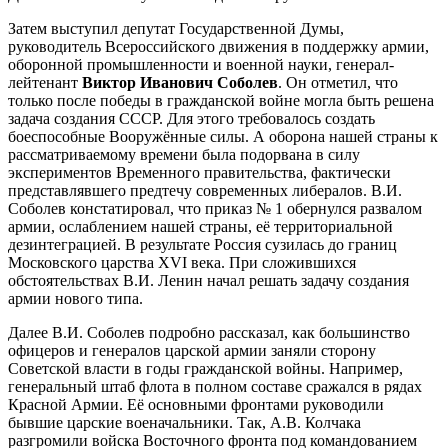
Затем выступил депутат Государственной Думы,
руководитель Всероссийского движения в поддержку армии,
оборонной промышленности и военной науки, генерал-
лейтенант
Виктор Иванович Соболев
. Он отметил, что
только после победы в гражданской войне могла быть решена
задача создания СССР. Для этого требовалось создать
боеспособные Вооружённые силы. А оборона нашей страны к
рассматриваемому времени была подорвана в силу
экспериментов Временного правительства, фактически
представлявшего предтечу современных либералов. В.И.
Соболев констатировал, что приказ № 1 обернулся развалом
армии, ослаблением нашей страны, её территориальной
дезинтеграцией. В результате Россия сузилась до границ
Московского царства XVI века. При сложившихся
обстоятельствах В.И. Ленин начал решать задачу создания
армии нового типа.
Далее В.И. Соболев подробно рассказал, как большинство
офицеров и генералов царской армии заняли сторону
Советской власти в годы гражданской войны. Например,
генеральный штаб флота в полном составе сражался в рядах
Красной Армии. Её основными фронтами руководили
бывшие царские военачальники. Так, А.В. Колчака
разгромили войска Восточного фронта под командованием