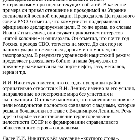
материализмом при оценке текущих событий. В качестве
примера он привёл отношение к проводимой на Украине
специальной военной операции. Председатель Центрального
совета РУСО отметил, что коммунисты поддерживают
официально декларируемые цели. В то же время, по словам
Ивана Игнатьевича, они служат прикрытием интересов
«пятой колонны» и олигархата. Он отметил, что почти год
Россия, проводя СВО, топчется на месте. До сих пор не
наносят удары по железным дорогам и по мостам, по
газопроводам. В результате украинский нацистский режим
продолжает развязывать бойню, а наша буржуазия по
прежнему наживается на экспорте нефти, газа, металлов,
зерна и т.д.
И.И. Никитчук отметил, что сегодня нувориши крайне
отрицательно относятся к В.И. Ленину именно за его усилия,
направленные по построение мира без угнетения и
эксплуатации. Он также напомнил, что нынешние основные
цели коммунистов полностью совпадают с задачами, которые
решали большевики во главе с Владимиром Лениным. Речь
идёт о борьбе за восстановление территориальной
целостности СССР и о формировании справедливого
общественного строя – социализма.
Далее И.И. Никитчук вёл заседание «круглого стола».