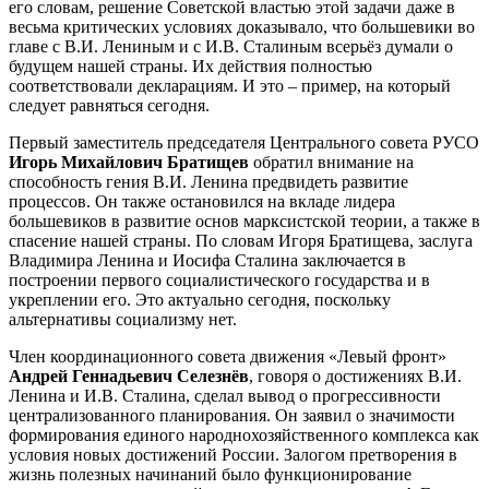
его словам, решение Советской властью этой задачи даже в
весьма критических условиях доказывало, что большевики во
главе с В.И. Лениным и с И.В. Сталиным всерьёз думали о
будущем нашей страны. Их действия полностью
соответствовали декларациям. И это – пример, на который
следует равняться сегодня.
Первый заместитель председателя Центрального совета РУСО
Игорь Михайлович Братищев
обратил внимание на
способность гения В.И. Ленина предвидеть развитие
процессов. Он также остановился на вкладе лидера
большевиков в развитие основ марксистской теории, а также в
спасение нашей страны. По словам Игоря Братищева, заслуга
Владимира Ленина и Иосифа Сталина заключается в
построении первого социалистического государства и в
укреплении его. Это актуально сегодня, поскольку
альтернативы социализму нет.
Член координационного совета движения «Левый фронт»
Андрей Геннадьевич Селезнёв
, говоря о достижениях В.И.
Ленина и И.В. Сталина, сделал вывод о прогрессивности
централизованного планирования. Он заявил о значимости
формирования единого народнохозяйственного комплекса как
условия новых достижений России. Залогом претворения в
жизнь полезных начинаний было функционирование