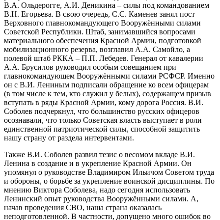
В.А. Ольдерогге, А.И. Деникина – силы под командованием
В.Н. Егорьева. В свою очередь, С.С. Каменев занял пост
Верховного главнокомандующего Вооружёнными силами
Советской Республики. Штаб, занимавшийся вопросами
материального обеспечения Красной Армии, подготовкой
мобилизационного резерва, возглавил А.А. Самойло, а
полевой штаб РККА – П.П. Лебедев. Генерал от кавалерии
А.А. Брусилов руководил особым совещанием при
главнокомандующем Вооружёнными силами РСФСР. Именно
он с В.И. Лениным подписали обращение ко всем офицерам
(в том числе к тем, кто служил у белых), содержащем призыв
вступать в ряды Красной Армии, кому дорога Россия. В.И.
Соболев подчеркнул, что большинство русских офицеров
осознавали, что только Советская власть выступает в роли
единственной патриотической силы, способной защитить
нашу страну от раздела интервентами.
Также В.И. Соболев развил тезис о весомом вкладе В.И.
Ленина в создание и в укрепление Красной Армии. Он
упомянул о руководстве Владимиром Ильичом Советом труда
и обороны, о борьбе за укрепление воинской дисциплины. По
мнению Виктора Соболева, надо сегодня использовать
Ленинский опыт руководства Вооружёнными силами. А,
начав проведения СВО, наша страна оказалась
неподготовленной. В частности, допущено много ошибок во