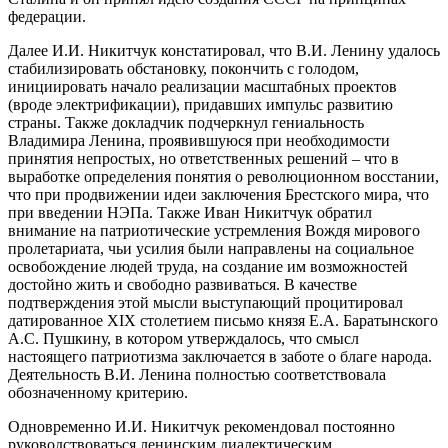
федерации.
Далее И.И. Никитчук констатировал, что В.И. Ленину удалось
стабилизировать обстановку, покончить с голодом,
инициировать начало реализации масштабных проектов
(вроде электрификации), придавших импульс развитию
страны. Также докладчик подчеркнул гениальность
Владимира Ленина, проявившуюся при необходимости
принятия непростых, но ответственных решений – что в
выработке определения понятия о революционном восстании,
что при продвижении идеи заключения Брестского мира, что
при введении НЭПа. Также Иван Никитчук обратил
внимание на патриотические устремления Вождя мирового
пролетариата, чьи усилия были направлены на социальное
освобождение людей труда, на создание им возможностей
достойно жить и свободно развиваться. В качестве
подтверждения этой мысли выступающий процитировал
датированное XIX столетием письмо князя Е.А. Баратынского
А.С. Пушкину, в котором утверждалось, что смысл
настоящего патриотизма заключается в заботе о благе народа.
Деятельность В.И. Ленина полностью соответствовала
обозначенному критерию.
Одновременно И.И. Никитчук рекомендовал постоянно
руководствоваться ленинским диалектическим