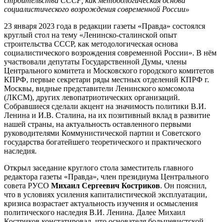
строительства СССР, как методологическая основа
социалистического возрождения современной России»
23 января 2023 года в редакции газеты «Правда» состоялся
круглый стол на тему «Ленинско-сталинской опыт
строительства СССР, как методологическая основа
социалистического возрождения современной России». В нём
участвовали депутаты Государственной Думы, члены
Центрального комитета и Московского городского комитетов
КПРФ, первые секретари ряды местных отделений КПРФ г.
Москвы, видные представители Ленинского комсомола
(ЛКСМ), других левопатриотических организаций.
Собравшиеся сделали акцент на значимость политики В.И.
Ленина и И.В. Сталина, на их позитивный вклад в развитие
нашей страны, на актуальность оставленного первыми
руководителями Коммунистической партии и Советского
государства богатейшего теоретического и практического
наследия.
Открыл заседание круглого стола заместитель главного
редактора газеты «Правда», член президиума Центрального
совета РУСО
Михаил Сергеевич Костриков
. Он пояснил,
что в условиях усиления капиталистической эксплуатации,
кризиса возрастает актуальность изучения и осмысления
политического наследия В.И. Ленина. Далее Михаил
Костриков констатировал, что основателя большевистской