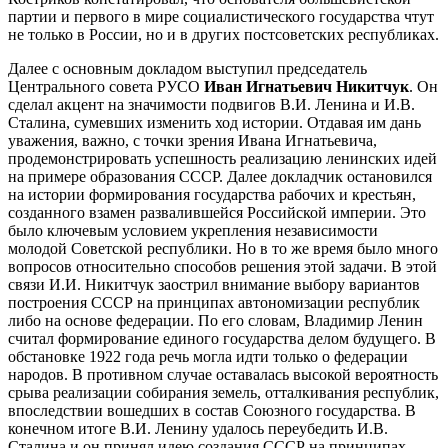
партии и первого в мире социалистического государства чтут
не только в России, но и в других постсоветских республиках.
Далее с основным докладом выступил председатель
Центрального совета РУСО
Иван Игнатьевич Никитчук
. Он
сделал акцент на значимости подвигов В.И. Ленина и И.В.
Сталина, сумевших изменить ход истории. Отдавая им дань
уважения, важно, с точки зрения Ивана Игнатьевича,
продемонстрировать успешность реализацию ленинских идей
на примере образования СССР. Далее докладчик остановился
на истории формирования государства рабочих и крестьян,
созданного взамен развалившейся Российской империи. Это
было ключевым условием укрепления независимости
молодой Советской республики. Но в то же время было много
вопросов относительно способов решения этой задачи. В этой
связи И.И. Никитчук заострил внимание выбору вариантов
построения СССР на принципах автономизации республик
либо на основе федерации. По его словам, Владимир Ленин
считал формирование единого государства делом будущего. В
обстановке 1922 года речь могла идти только о федерации
народов. В противном случае оставалась высокой вероятность
срыва реализации собирания земель, отталкивания республик,
впоследствии вошедших в состав Союзного государства. В
конечном итоге В.И. Ленину удалось переубедить И.В.
Сталина и он принял идею создания СССР на принципах