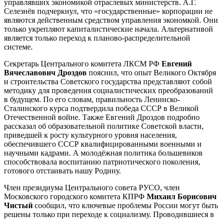
управлявших экономикой отраслевых министерств. А.Г.
Селезнёв подчеркнул, что «государственные» корпорации не
являются действенным средством управления экономкой. Они
только укрепляют капиталистические начала. Альтернативой
является только переход к планово-распределительной
системе.
Секретарь Центрального комитета ЛКСМ РФ
Евгений
Вячеславович Дроздов
пояснил, что опыт Великого Октября
и строительства Советского государства представляют собой
методику для проведения социалистических преобразований
в будущем. По его словам, правильность Ленинско-
Сталинского курса подтвердила победа СССР в Великой
Отечественной войне. Также Евгений Дроздов подробно
рассказал об образовательной политике Советской власти,
приведшей к росту культурного уровня населения,
обеспечившего СССР квалифицированными военными и
научными кадрами. А молодёжная политика большевиков
способствовала воспитанию патриотического поколения,
готового отстаивать нашу Родину.
Член президиума Центрального совета РУСО, член
Московского городского комитета КПРФ
Михаил Борисович
Чистый
сообщил, что ключевые проблемы России могут быть
решены только при переходе к социализму. Проводившиеся в