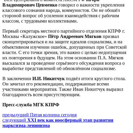
Владимирович Цевменко
говорил о важности укрепления
классового сознания народа, коммунистов. Он не обошёл
стороной вопрос об усилении взаимодействия с рабочим
классом, с трудовыми коллективами.
Первый секретарь местного партийного отделения КПРФ г.
Москвы «Калужское»
Пётр Андреевич Мягков
призвал
сконцентрироваться и на защите идеалов социализма, и на
объективном изучении ошибок, допущенных при Советской
власти. С его точки зрения, это важно с целью недопущения
их повторения в будущем. На этом основании П.А. Мягков
высказался за проведение серьёзного обсуждения вопроса о
выработке представлений об обновлённом социализме.
В заключении
И.И. Никитчук
подвёл итоги круглого стола.
Он зачитал его рекомендации, поддержанные всеми
участниками мероприятия. Также Иван Никитчук выразил
благодарность всем присутствующим.
Пресс-служба МГК КПРФ
Навигация
Предыдущий
предыдущий
Пятая колонна сегодня
Следующее
пост:
следующий
XXI век как ноосферный этап развития
по
сообщение:
марксизма-ленинизма
записям