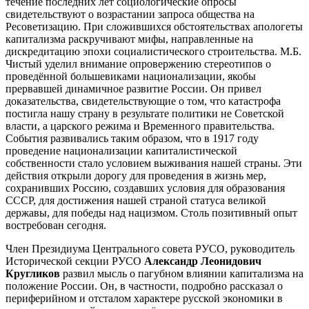
течение последних лет социологические опросы
свидетельствуют о возрастании запроса общества на
Ресоветизацию. При сложившихся обстоятельствах апологеты
капитализма раскручивают мифы, направленные на
дискредитацию эпохи социалистического строительства. М.Б.
Чистый уделил внимание опровержению стереотипов о
проведённой большевиками национализации, якобы
прервавшей динамичное развитие России. Он привел
доказательства, свидетельствующие о том, что катастрофа
постигла нашу страну в результате политики не Советской
власти, а царского режима и Временного правительства.
События развивались таким образом, что в 1917 году
проведение национализации капиталистической
собственности стало условием выживания нашей страны. Эти
действия открыли дорогу для проведения в жизнь мер,
сохранивших Россию, создавших условия для образования
СССР, для достижения нашей страной статуса великой
державы, для победы над нацизмом. Столь позитивный опыт
востребован сегодня.
Член Президиума Центрального совета РУСО, руководитель
Исторической секции РУСО
Александр Леонидович
Кругликов
развил мысль о пагубном влиянии капитализма на
положение России. Он, в частности, подробно рассказал о
периферийном и отсталом характере русской экономики в