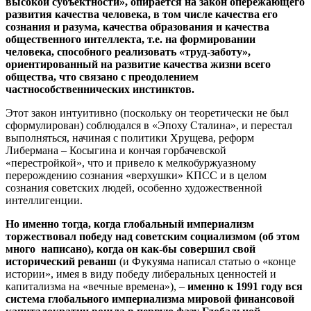
высокой субъектности», опирается на закон опережающего
развития качества человека, в том числе качества его
сознания и разума, качества образования и качества
общественного интеллекта, т.е. на формировании
человека, способного реализовать «труд-заботу»,
ориентированный на развитие качества жизни всего
общества, что связано с преодолением
частнособственнических инстинктов.
Этот закон интуитивно (поскольку он теоретически не был
сформулирован) соблюдался в «Эпоху Сталина», и перестал
выполняться, начиная с политики Хрущева, реформ
Либермана – Косыгина и кончая горбачевской
«перестройкой», что и привело к мелкобуржуазному
перерождению сознания «верхушки» КПСС и в целом
сознания советских людей, особенно художественной
интеллигенции.
Но именно тогда, когда глобальный империализм
торжествовал победу над советским социализмом (об этом
много написано), когда он как-бы совершил свой
исторический реванш
(и Фукуяма написал статью о «конце
истории», имея в виду победу либеральных ценностей и
капитализма на «вечные времена»), –
именно к 1991 году вся
система глобального империализма мировой финансовой