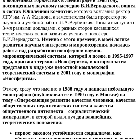
в юбилейных торжествах в Ленинграде в 1988 году,
посвященных научному наследию В.И.Вернадского, вошел
в состав Юбилейной комиссии,
которую возглавил ректор
ЛГУ им. А.А.Жданова, а заместителем была проректор по
научной и учебной работе Л.А.Вербицкая. Тогда я выступил с
3-мя разными докладами, с разных сторон касавшихся
теоретических основ развития учения о ноосфере
В.И.Вернадского.
Именно с этого времени, в моей логике
развития научных интересов и мировоззрения, началась
работа над разработкой ноосферной научно-
мировоззренческой системы, которой я позже, в 1995-1997
года, присвоил термин «Ноосферизм», и которую затем
представил в виде уже целостной комплексной
теоретической системы в 2001 году в монографии
«Ноосферизм».
Отмечу сразу, что именно в
1988 году я написал небольшую
монографию (опубликовал её в 1990 году в Москве) на
тему «Опережающее развитие качества человека, качества
общественных педагогических систем и качества
общественного интеллекта – социалистический
императив»,
в которой выдвинул
два важнейших
теоретических положения:
первое: законом устойчивости социализма, как
общества, управляющего своим развитием, и значит