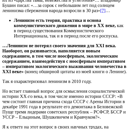
их из «царства тьмы, невежества и угнетения»… Владимир
Бушин писал: «…за сорок с небольшим лет под солнцем
ленинизма сбережения народа возросли в 30 раз»
[7]
…
Ленинизм есть теория, практика и основа
коммунистического движения в мире в
XX
веке,
как
в период существования Коммунистического
Интернационала, так и в период после его роспуска.
…Ленинизм не потерял своего значения для
XXI
века.
Наоборот, он развивается, наполняется новым
содержанием, в том числе ноосферным, экологическим
содержанием, взаимодействуя с ноосферным императивом
– императивом экологического выживания человечества в
XXI
веке»
(конец обширной цитаты из моей книги о Ленине).
Так я охарактеризовал ленинизм в 2010 году.
Но встает главный вопрос для осмысления социалистической
истории ХХ-го века, в том числе именно истории СССР: «В
чем состоит главная причина схода СССР с Арены Истории в
декабре 1991 года в результате его демонтажа в Беловежской
Пуще тремя лидерами советских республик – РСФСР, БССР и
УССР – Ельциным, Шушкевичем и Кравчуком?».
Я к ответу на этот вопрос в своих научных трудах, на