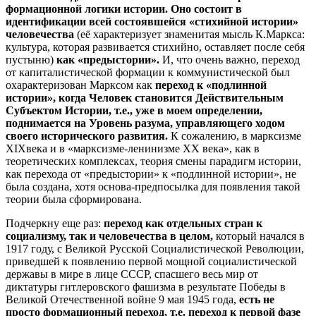
формационной логики истории. Оно состоит в
идентификации всей состоявшейся «стихийной истории»
человечества
(её характеризует знаменитая мысль К.Маркса:
культура, которая развивается стихийно, оставляет после себя
пустыню)
как «предыстории».
И, что очень важно, переход
от капиталистической формации к коммунистической был
охарактеризован Марксом как
переход к «подлинной
истории», когда Человек становится Действительным
Субъектом Истории, т.е., уже в моем определении,
поднимается на Уровень разума, управляющего ходом
своего исторического развития.
К сожалению, в марксизме
XIXвека и в «марксизме-ленинизме ХХ века», как в
теоретических комплексах, теория смены парадигм истории,
как перехода от «предыстории» к «подлинной истории», не
была создана, хотя основа-предпосылка для появления такой
теории была сформирована.
Подчеркну еще раз:
переход как отдельных стран к
социализму, так и человечества в целом,
который начался в
1917 году, с Великой Русской Социалистической Революции,
приведшей к появлению первой мощной социалистической
державы в мире в лице СССР, спасшего весь мир от
диктатуры гитлеровского фашизма в результате Победы в
Великой Отечественной войне 9 мая 1945 года,
есть не
просто формационный переход, т.е. переход к первой фазе