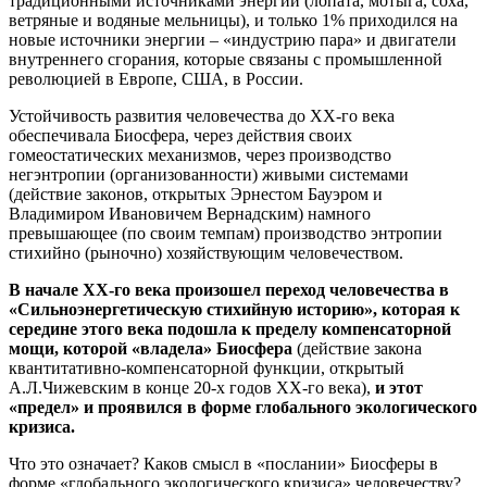
традиционными источниками энергии (лопата, мотыга, соха,
ветряные и водяные мельницы), и только 1% приходился на
новые источники энергии – «индустрию пара» и двигатели
внутреннего сгорания, которые связаны с промышленной
революцией в Европе, США, в России.
Устойчивость развития человечества до ХХ-го века
обеспечивала Биосфера, через действия своих
гомеостатических механизмов, через производство
негэнтропии (организованности) живыми системами
(действие законов, открытых Эрнестом Бауэром и
Владимиром Ивановичем Вернадским) намного
превышающее (по своим темпам) производство энтропии
стихийно (рыночно) хозяйствующим человечеством.
В начале ХХ-го века произошел переход человечества в
«Сильноэнергетическую стихийную историю», которая к
середине этого века подошла к пределу компенсаторной
мощи, которой «владела» Биосфера
(действие закона
квантитативно-компенсаторной функции, открытый
А.Л.Чижевским в конце 20-х годов ХХ-го века),
и этот
«предел» и проявился в форме глобального экологического
кризиса.
Что это означает? Каков смысл в «послании» Биосферы в
форме «глобального экологического кризиса» человечеству?