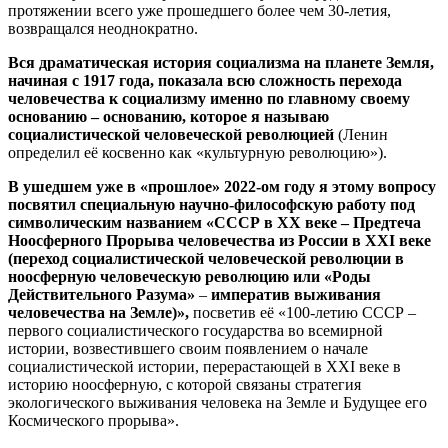
протяжении всего уже прошедшего более чем 30-летия,
возвращался неоднократно.
Вся драматическая история социализма на планете Земля,
начиная с 1917 года, показала всю сложность перехода
человечества к социализму именно по главному своему
основанию – основанию, которое я называю
социалистической человеческой революцией
(Ленин
определил её косвенно как «культурную революцию»).
В ушедшем уже в «прошлое» 2022-ом году я этому вопросу
посвятил специальную научно-философскую работу под
символическим названием «СССР в ХХ веке – Предтеча
Ноосферного Прорыва человечества из России в
XXI
веке
(переход социалистической человеческой революции в
ноосферную человеческую революцию или «Роды
Действительного Разума»
–
императив выживания
человечества на Земле)»,
посветив её «100-летию СССР –
первого социалистического государства во всемирной
истории, возвестившего своим появлением о начале
социалистической истории, перерастающей в XXI веке в
историю ноосферную, с которой связаны стратегия
экологического выживания человека на Земле и Будущее его
Космического прорыва».