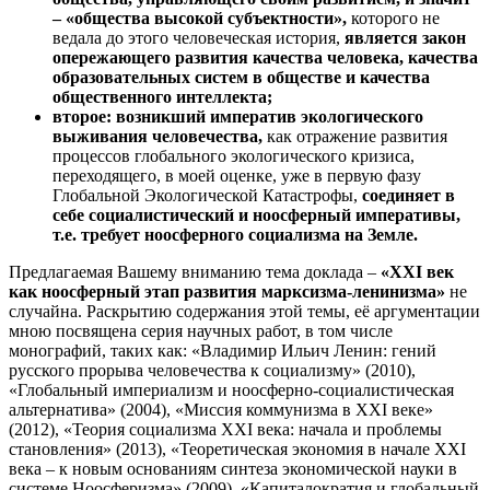
– «общества высокой субъектности»,
которого не
ведала до этого человеческая история,
является закон
опережающего развития качества человека, качества
образовательных систем в обществе и качества
общественного интеллекта;
второе: возникший императив экологического
выживания человечества,
как отражение развития
процессов глобального экологического кризиса,
переходящего, в моей оценке, уже в первую фазу
Глобальной Экологической Катастрофы,
соединяет в
себе социалистический и ноосферный императивы,
т.е. требует ноосферного социализма на Земле.
Предлагаемая Вашему вниманию тема доклада –
«
XXI
век
как ноосферный этап развития марксизма-ленинизма»
не
случайна. Раскрытию содержания этой темы, её аргументации
мною посвящена серия научных работ, в том числе
монографий, таких как: «Владимир Ильич Ленин: гений
русского прорыва человечества к социализму» (2010),
«Глобальный империализм и ноосферно-социалистическая
альтернатива» (2004), «Миссия коммунизма в XXI веке»
(2012), «Теория социализма XXI века: начала и проблемы
становления» (2013), «Теоретическая экономия в начале XXI
века – к новым основаниям синтеза экономической науки в
системе Ноосферизма» (2009), «Капиталократия и глобальный