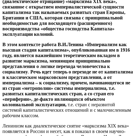
(диалектическое отрицание) «марксизма
XIX
века»,
связанное с открытием империалистической сущности
капитализма так называемых развитых стран Европы,
Британии и США, которая связана с принципиальной
необходимостью для восходящего (расширенного)
воспроизводства «общества господства Капитала»
эксплуатации колоний.
В этом контексте работа В.И.Ленина «Империализм как
высшая стадия капитализма», опубликованная им в 1916
году, является важнейшим теоретическим вкладом в
развитие марксизма, меняющим принципиально
представления о логике перехода человечества к
социализму
.
Речь идет теперь о переходе не от капитализма
в классическом марксовском представлении, а от
империализма – к социализму, причем, начинающегося не
из стран «метрополии» системы империализма, т.е.
развитых капиталистических стран, а со стран его
«периферии», де-факто являющихся объектом
колониальной эксплуатации,
т.е. стран с неразвитой
системой капиталистических отношений и с малочисленным
рабочим классом.
Ленинизм как диалектическое снятие «марксизма XIX века»
появляется в России и несет, как я показал в своем научно-