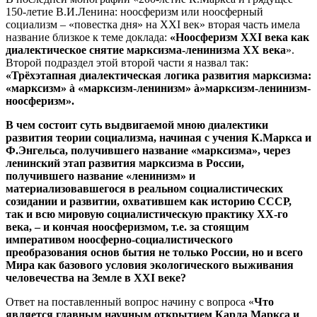
150-летие В.И.Ленина: ноосферизм или ноосферный
социализм – «повестка дня» на XXI век» вторая часть имела
название близкое к теме доклада:
«Ноосферизм
XXI
века как
диалектическое снятие марксизма-ленинизма ХХ века
».
Второй подраздел этой второй части я назвал так:
«Трёхэтапная диалектическая логика развития марксизма:
«марксизм»
à
«марксизм-ленинизм»
à
»марксизм-ленинизм-
ноосферизм».
В чем состоит суть выдвигаемой мною диалектики
развития теории социализма, начиная с учения К.Маркса и
Ф.Энгельса, получившего название «марксизма», через
ленинский этап развития марксизма в России,
получившего название «ленинизм» и
материализовавшегося в реальном социалистических
созидании и развитии, охватившем как историю СССР,
так и всю мировую социалистическую практику ХХ-го
века, – и кончая ноосферизмом, т.е. за стоящим
императивом ноосферно-социалистического
преобразования основ бытия не только России, но и всего
Мира как базового условия экологического выживания
человечества на Земле в
XXI
веке?
Ответ на поставленный вопрос начину с вопроса «
Что
является главным научным открытием Карла Маркса и