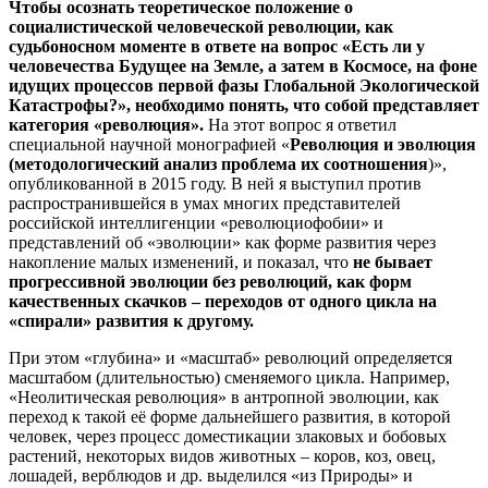
Чтобы осознать теоретическое положение о
социалистической человеческой революции, как
судьбоносном моменте в ответе на вопрос «Есть ли у
человечества Будущее на Земле, а затем в Космосе, на фоне
идущих процессов первой фазы Глобальной Экологической
Катастрофы?», необходимо понять, что собой представляет
категория «революция».
На этот вопрос я ответил
специальной научной монографией «
Революция и эволюция
(методологический анализ проблема их соотношения
)»,
опубликованной в 2015 году. В ней я выступил против
распространившейся в умах многих представителей
российской интеллигенции «революциофобии» и
представлений об «эволюции» как форме развития через
накопление малых изменений, и показал, что
не бывает
прогрессивной эволюции без революций, как форм
качественных скачков – переходов от одного цикла на
«спирали» развития к другому.
При этом «глубина» и «масштаб» революций определяется
масштабом (длительностью) сменяемого цикла. Например,
«Неолитическая революция» в антропной эволюции, как
переход к такой её форме дальнейшего развития, в которой
человек, через процесс доместикации злаковых и бобовых
растений, некоторых видов животных – коров, коз, овец,
лошадей, верблюдов и др. выделился «из Природы» и