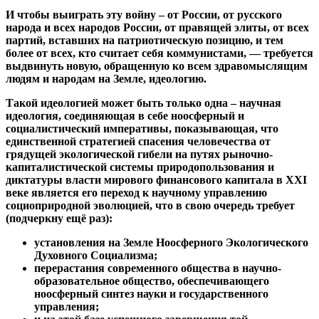
И чтобы выиграть эту войну – от России, от русского
народа и всех народов России, от правящей элиты, от всех
партий, вставших на патриотическую позицию, и тем
более от всех, кто считает себя коммунистами, — требуется
выдвинуть новую, обращенную ко всем здравомыслящим
людям и народам на Земле, идеологию.
Такой идеологией может быть только одна – научная
идеология, соединяющая в себе ноосферный и
социалистический императивы, показывающая, что
единственной стратегией спасения человечества от
грядущей экологической гибели на путях рыночно-
капиталистической системы природопользования и
диктатуры власти мирового финансового капитала в
XXI
веке является его переход к научному управлению
социоприродной эволюцией, что в свою очередь требует
(подчеркну ещё раз):
установления на Земле Ноосферного Экологического
Духовного Социализма;
перерастания современного общества в научно-
образовательное общество, обеспечивающего
ноосферный синтез науки и государственного
управления;