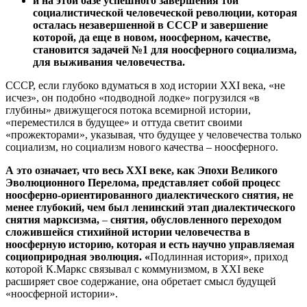
и на этой базе успешного завершения той
социалистической человеческой революции, которая
осталась незавершенной в СССР и завершение
которой, да еще в новом, ноосферном, качестве,
становится задачей №1 для ноосферного социализма,
для выживания человечества.
СССР, если глубоко вдуматься в ход истории XXI века, «не
исчез», он подобно «подводной лодке» погрузился «в
глубины» движущегося потока всемирной истории,
«переместился в будущее» и оттуда светит своими
«прожекторами», указывая, что будущее у человечества только
социализм, но социализм нового качества – ноосферного.
А это означает, что весь
XXI
веке, как Эпохи Великого
Эволюционного Перелома, представляет собой процесс
ноосферно-ориентированного диалектического снятия, не
менее глубокий, чем был ленинский этап диалектического
снятия марксизма,
–
снятия, обусловленного переходом
сложившейся стихийной истории человечества в
ноосферную историю, которая и есть научно управляемая
социоприродная эволюция. «
Подлинная история», приход
которой К.Маркс связывал с коммунизмом, в XXI веке
расширяет свое содержание, она обретает смысл будущей
«ноосферной истории».