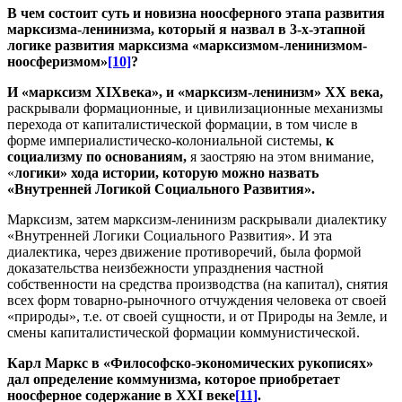
В чем состоит суть и новизна ноосферного этапа развития
марксизма-ленинизма, который я назвал в 3-х-этапной
логике развития марксизма «марксизмом-ленинизмом-
ноосферизмом»
[10]
?
И «марксизм
XIX
века», и «марксизм-ленинизм» ХХ века,
раскрывали формационные, и цивилизационные механизмы
перехода от капиталистической формации, в том числе в
форме империалистическо-колониальной системы,
к
социализму по основаниям,
я заостряю на этом внимание,
«
логики» хода истории, которую можно назвать
«Внутренней Логикой Социального Развития».
Марксизм, затем марксизм-ленинизм раскрывали диалектику
«Внутренней Логики Социального Развития». И эта
диалектика, через движение противоречий, была формой
доказательства неизбежности упразднения частной
собственности на средства производства (на капитал), снятия
всех форм товарно-рыночного отчуждения человека от своей
«природы», т.е. от своей сущности, и от Природы на Земле, и
смены капиталистической формации коммунистической.
Карл Маркс в «Философско-экономических рукописях»
дал определение коммунизма, которое приобретает
ноосферное содержание в
XXI
веке
[11]
.