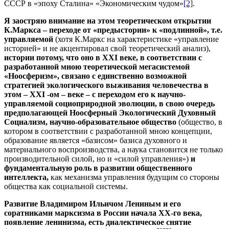
СССР в «эпоху Сталина» «Экономическим чудом»
[2]
.
Я заостряю внимание на этом теоретическом открытии
К.Маркса – переходе от «предыстории» к «подлинной», т.е.
управляемой
(хотя К.Маркс на характеристике «управление
историей» и не акцентировал свой теоретический анализ),
истории потому, что оно в
XXI
веке, в соответствии с
разработанной мною теоретической мегасистемой
«Ноосферизм», связано с единственно возможной
стратегией экологического выживания человечества в
этом –
XXI
-ом – веке – с переходом его к научно-
управляемой социоприродной эволюции, в свою очередь
предполагающей Ноосферный Экологический Духовный
Социализм, научно-образовательное общество
(общество, в
котором в соответствии с разработанной мною концепции,
образование является «базисом» базиса духовного и
материального воспроизводства, а наука становится не только
производительной силой, но и «силой управления»)
и
фундаментальную роль в развитии общественного
интеллекта,
как механизма управления будущим со стороны
общества как социальной системы.
Развитие Владимиром Ильичом Лениным и его
соратниками марксизма в России начала ХХ-го века,
появление ленинизма, есть диалектическое снятие