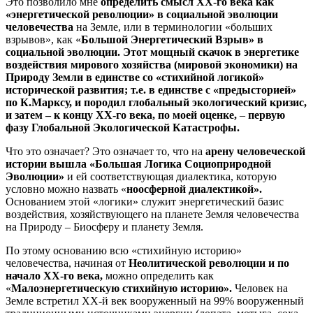
Это позволило мне
определить смысл ХХ-го века как
«энергетической революции» в социальной эволюции
человечества
на Земле, или в терминологии «больших
взрывов», как «
Большой Энергетический Взрыв» в
социальной эволюции. Этот мощный скачок в энергетике
воздействия мирового хозяйства (мировой экономики) на
Природу Земли в единстве со «стихийной логикой»
исторической развития; т.е. в единстве с «предысторией»
по К.Марксу, и породил глобальный экологический кризис,
и затем – к концу ХХ-го века, по моей оценке,
–
первую
фазу Глобальной Экологической Катастрофы.
Что это означает? Это означает то, что на
арену человеческой
истории вышла «Большая Логика Социоприродной
Эволюции»
и ей соответствующая диалектика, которую
условно можно назвать «
ноосферной диалектикой».
Основанием этой «логики» служит энергетический базис
воздействия, хозяйствующего на планете Земля человечества
на Природу – Биосферу и планету Земля.
По этому основанию всю «стихийную историю»
человечества, начиная от
Неолитической революции и по
начало ХХ-го века,
можно определить как
«
Малоэнергетическую стихийную историю».
Человек на
Земле встретил ХХ-й век вооруженный на 99% вооруженный