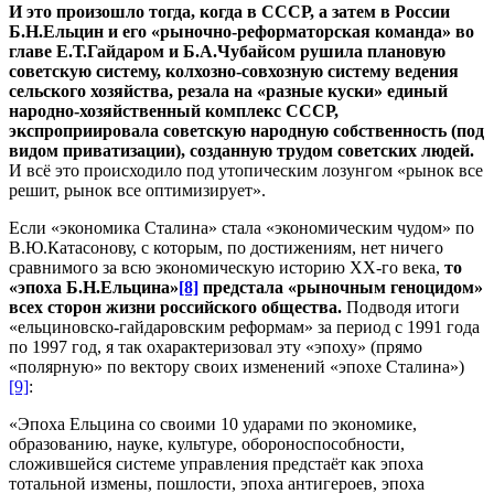
И это произошло тогда, когда в СССР, а затем в России
Б.Н.Ельцин и его «рыночно-реформаторская команда» во
главе Е.Т.Гайдаром и Б.А.Чубайсом рушила плановую
советскую систему, колхозно-совхозную систему ведения
сельского хозяйства, резала на «разные куски» единый
народно-хозяйственный комплекс СССР,
экспроприировала советскую народную собственность (под
видом приватизации), созданную трудом советских людей.
И всё это происходило под утопическим лозунгом «рынок все
решит, рынок все оптимизирует».
Если «экономика Сталина» стала «экономическим чудом» по
В.Ю.Катасонову, с которым, по достижениям, нет ничего
сравнимого за всю экономическую историю ХХ-го века,
то
«эпоха Б.Н.Ельцина»
[8]
предстала «рыночным геноцидом»
всех сторон жизни российского общества.
Подводя итоги
«ельциновско-гайдаровским реформам» за период с 1991 года
по 1997 год, я так охарактеризовал эту «эпоху» (прямо
«полярную» по вектору своих изменений «эпохе Сталина»)
[9]
:
«Эпоха Ельцина со своими 10 ударами по экономике,
образованию, науке, культуре, обороноспособности,
сложившейся системе управления предстаёт как эпоха
тотальной измены, пошлости, эпоха антигероев, эпоха