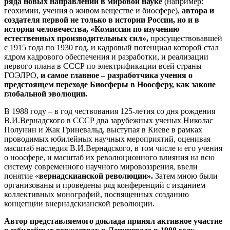
ряда новых направлений в мировой науке
(например:
геохимии, учения о живом веществе и биосфере),
автора и
создателя первой не только в истории России, но и в
истории человечества, «Комиссии по изучению
естественных производительных сил»,
просуществовавшей
с 1915 года по 1930 год, и кадровый потенциал которой стал
ядром кадрового обеспечения и разработки, и реализации
первого плана в СССР по электрификации всей страны –
ГОЭЛРО,
и самое главное – разработчика учения о
предстоящем переходе Биосферы в Ноосферу, как законе
глобальной эволюции.
В 1988 году – в год чествования 125-летия со дня рождения
В.И.Вернадского в СССР два зарубежных ученых Николас
Полунин и Жак Гриневальд, выступая в Киеве в рамках
проводимых юбилейных научных мероприятий, оценивая
масштаб наследия В.И.Вернадского, в том числе и его учения
о ноосфере, и масштаб их революционного влияния на всю
систему современного научного мировоззрения, ввели
понятие «
вернадскианской революции».
Затем мною были
организованы и проведены ряд конференций с изданием
коллективных монографий, посвященных созданию
концепции внернадскианской революции.
Автор представляемого доклада принял активное участие