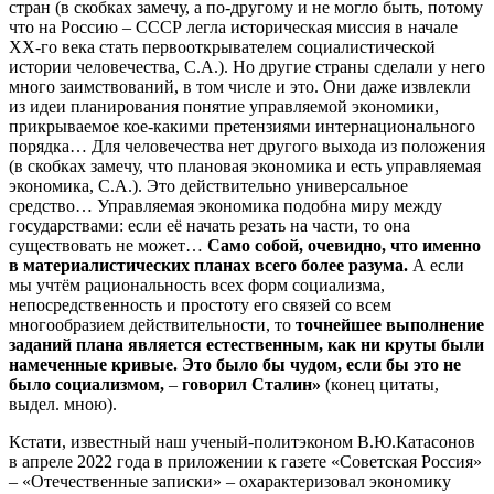
стран (в скобках замечу, а по-другому и не могло быть, потому
что на Россию – СССР легла историческая миссия в начале
ХХ-го века стать первооткрывателем социалистической
истории человечества, С.А.). Но другие страны сделали у него
много заимствований, в том числе и это. Они даже извлекли
из идеи планирования понятие управляемой экономики,
прикрываемое кое-какими претензиями интернационального
порядка… Для человечества нет другого выхода из положения
(в скобках замечу, что плановая экономика и есть управляемая
экономика, С.А.). Это действительно универсальное
средство… Управляемая экономика подобна миру между
государствами: если её начать резать на части, то она
существовать не может…
Само собой, очевидно, что именно
в материалистических планах всего более разума.
А если
мы учтём рациональность всех форм социализма,
непосредственность и простоту его связей со всем
многообразием действительности, то
точнейшее выполнение
заданий плана является естественным, как ни круты были
намеченные кривые. Это было бы чудом, если бы это не
было социализмом,
–
говорил Сталин»
(конец цитаты,
выдел. мною).
Кстати, известный наш ученый-политэконом В.Ю.Катасонов
в апреле 2022 года в приложении к газете «Советская Россия»
– «Отечественные записки» – охарактеризовал экономику