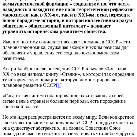
коммунистической формации – социализму, но, что часто
находилось и находится вне поля теоретической рефлексии
марксистов, как в ХХ-ом, так и в
XXI
-ом, веке, переход к
новой парадигме истории, в которой коллективный разум
общества – общественный интеллект – начинает
управлять историческим развитием общества.
Именно поэтому социалистическая экономика в СССР – это
плановая экономика, служащая экономическим базисом для
обеспечения управления его социально-экономическом
развитием.
Антри Барбюс после посещения СССР в начале 30-х годов
ХХ-го века написал книгу «Сталин», в которой так определил
ту историческую новацию, которую демонстрировало
плановое развитие СССР
[1]
:
«Гигантская система планирования, охватывающая своей
сетью целые страны и большие периоды, есть порождение
советской власти.
Но эта идея распространяется по всему миру. Если конкретное
своё существование она получила в СССР, то в других местах
она существует абстрактно., на словах. Советский Союз
никогда не имел возможности заимствовать что-либо у других