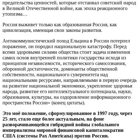
предательства ценностей, которые отстаивал советский народ
в Великой Отечественной войне, как эпоха реакционного
утопизма…
Россия выживет только как образованная Россия, как
цивилизация, имеющая свои законы развития.
Антикоммунистический поход Ельцина в России потерпел
поражение, он породил национальную катастрофу. Перед
всеми здоровыми силами общества стоит задача изменения
самих основ внутренней политики государства исходя из
принципов независимости, исторического самосознания,
оборонной достаточности, доминанты общественной
собственности, национального суверенитета над
национальными ресурсами, направляемыми в первую очередь
на развитие национальной экономики, укрепление здоровья
народа, развитие его интеллектуального потенциала, науки,
образования, культуры, на оздоровление информационного
пространства России» (конец цитаты).
Это моё положение, сформулированное в 1997 году, через
25 лет, стало еще более актуальным, на фоне
разворачивающейся гибридной войны глобального
империализма мировой финансовой капиталократии
США (системы
Pax
Americana
) против России.