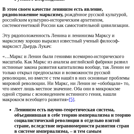
В этом своем качестве ленинизм есть явление,
рядоположенное марксизму,
рождённое русской культурой,
российским культурно-историческим архетипом,
системогенетикой России как самостоятельной цивилизации.
Эту рядоположенность Ленина и ленинизма Марксу и
марксизму хорошо выразил известный ученый философ-
марксист Дьердь Лукач:
«…Маркс и Ленин были гениями всемирно-исторического
масштаба. Как Маркс из анализа английской фабрики развил
истинные закона развития капитализма вообще, так Ленин не
только открыл предпосылки и возможности русской
революции, но вместе с тем нашёл в них основные проблемы
мировой революции. Ни Маркс, ни Ленин не «обобщали» то,
что имеет лишь местное значение. Оба они в микрокосме
одной страны с ясновидением истинного гения, нашли
макрокосм всеобщего развития»
[5]
.
Ленинизм есть научно-теоретическая система,
объединившая в себе теорию империализма и теорию
социалистической революции в отдельно взятой
стране, вследствие неравномерности развития стран
в системе империализма, – и тем самым