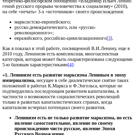
теоретико-философском обобщении «Владимир Ильич Ленин:
гений русского прорыва человечества к социализму» (2010),
на себе «печать» 3-х «источников» своего происхождения:
марксистско-европейского;
русско-демократического, или «русско-
революционного»;
евразийского, российско-цивилизационного
[3]
.
Как я показал в этой работе, посвященной В.И.Ленину, еще в
2010 году, Ленинизм есть комплексная, многоаспектная
категория, которая может быть охарактеризована следующими
5-ю базовым характеристиками
[4]
:
«1. Ленинизм есть развитие марксизма Лениным в эпоху
империализма,
несущее в себе диалектическое снятие таких
положений в работах К.Маркса и Ф.Энгельса, которые не
подтвердились последующим развитием капитализма, в
частности о возможности социалистических революций
только в развитых капиталистических странах, когда
капитализм исчерпал потенциал своего развития.
Ленинизм есть не только развитие марксизма, но есть
явление самостоятельное, явление по своему
происхождению чисто русское, явление Эпохи
Русского Возрождения.