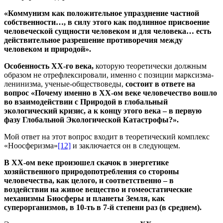
«Коммунизм как положительное упразднение частной
собственности…, в силу этого как подлинное присвоение
человеческой сущности человеком и для человека… есть
действительное разрешение противоречия между
человеком и природой».
Особенность ХХ-го века,
которую теоретически должным
образом не отрефлексировали, именно с позиции марксизма-
ленинизма, ученые-обществоведы,
состоит в ответе на
вопрос «Почему именно в ХХ-ом веке человечество вошло
во взаимодействии с Природой в глобальный
экологический кризис, а к концу этого века – в первую
фазу Глобальной Экологической Катастрофы?».
Мой ответ на этот вопрос входит в теоретический комплекс
«Ноосферизма»
[12]
и заключается он в следующем.
В ХХ-ом веке произошел скачок в энергетике
хозяйственного природопотребления со стороны
человечества, как целого, и соответственно – в
воздействии на живое вещество и гомеостатические
механизмы Биосферы и планеты Земля, как
суперорганизмов, в 10-ть в 7-й степени раз (в среднем).