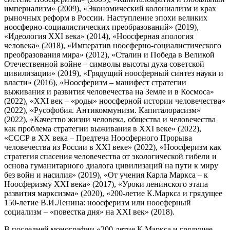
империализм» (2009), «Экономический колониализм и крах
рыночных реформ в России. Наступление эпохи великих
ноосферно-социалистических преобразований» (2019),
«Идеология XXI века» (2014), «Ноосферная апология
человека» (2018), «Императив ноосферно-социалистического
преобразования мира» (2012), «Сталин и Победа в Великой
Отечественной войне – символы высоты духа советской
цивилизации» (2019), «Грядущий ноосферный синтез науки и
власти» (2016), «Ноосферизм – манифест стратегии
выживания и развития человечества на Земле и в Космоса»
(2022), «XXI век – «роды» ноосферной истории человечества»
(2022), «Русофобия. Антикоммунизм. Капиталорасизм»
(2022), «Качество жизни человека, общества и человечества
как проблема стратегии выживания в XXI веке» (2022),
«СССР в ХХ века – Предтеча Ноосферного Прорыва
человечества из России в XXI веке» (2022), «Ноосферизм как
стратегия спасения человечества от экологической гибели и
основа гуманитарного диалога цивилизаций на пути к миру
без войн и насилия» (2019), «От учения Карла Маркса – к
Ноосферизму XXI века» (2017), «Уроки ленинского этапа
развития марксизма» (2020), «200-летие К.Маркса и грядущее
150-летие В.И.Ленина: ноосферизм или ноосферный
социализм – «повестка дня» на XXI век» (2018).
В последней монографии «200-летие К.Маркса и грядущее