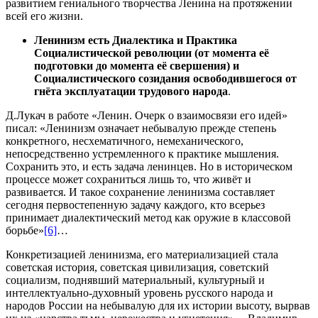
развитием гениального творчества Ленина на протяжении
всей его жизни.
Ленинизм есть Диалектика и Практика
Социалистической революции (от момента её
подготовки до момента её свершения) и
Социалистического созидания освободившегося от
гнёта эксплуатации трудового народа
.
Д.Лукач в работе «Ленин. Очерк о взаимосвязи его идей»
писал: «Ленинизм означает небывалую прежде степень
конкретного, несхематичного, немеханического,
непосредственно устремленного к практике мышления.
Сохранить это, и есть задача ленинцев. Но в историческом
процессе может сохраниться лишь то, что живёт и
развивается. И такое сохранение ленинизма составляет
сегодня первостепенную задачу каждого, кто всерьез
принимает диалектический метод как оружие в классовой
борьбе»
[6]
…
Конкретизацией ленинизма, его материализацией стала
советская история, советская цивилизация, советский
социализм, поднявший материальный, культурный и
интеллектуально-духовный уровень русского народа и
народов России на небывалую для их истории высоту, вырвав