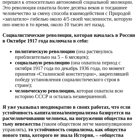
перешел к относительно автономной социальной эволюции.
Это революция охватила более десятка веков и тогдашнее
человечество за смену способа взаимодействия с Природой
«заплатило» гибелью около 4/5 своей численности, которую
оно имело в то время, около 10 тысяч лет назад.
Социалистические революция, которая началась в России
в Октябре 1917 года включала в себя:
политическую революцию
(она растянулись
приблизительно на 5 – 6 месяцев);
социальную революцию
(она охватила период с
октября 1917 года по декабрь 1936 года, по момент
принятия «Сталинской конституции», закреплявшей
победу установления социалистического строя в
стране);
человеческую революцию,
которая охватила всю
историю СССР и осталась незавершенной.
Я уже указывал неоднократно в своих работах, что если
устойчивость капитализма/империализма базируется на
расчеловечивании человека, на погружении общества во
тьму невежества
(таким обществом легче манипуляционно
управлять),
то устойчивость социализма, как общества
нового типа, которого не знала История, – «общества