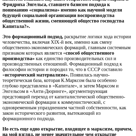
Фридриха Энгельса, ставшего базисом подхода к
пониманию «социализма» именно как научной модели
будущей социальной организации воспроизводства
общественной жизни, сменяющей общество господства
Капитала?».
Это формационный подход,
раскрытие логики хода истории
человечества, включая XIX-й век, именно как смену
общественно-экономических формаций, главным системным
признаком которых является «
способ общественного
производства»
как единство производительных сил и
производственных отношений. Формационный подход к
философии истории и породил то, что в СССР составило
«
исторический материализм».
Появилась научно-
теоретическая база, которая К.Марксом была особенно
глубоко представлена в «Капитале», и затем Марксом и
Энгельсом в «Анти-Дюринге», аргументирующая
предстоящий переход от капиталистической общественно-
экономической формации к коммунистической, с
одновременным упразднением частной собственности, как
закон исторического развития, вытекающий из
формационного подхода.
Но есть еще одно открытие, входящее в марксизм, причем,
на мой взгляд, не менее значительное чем открытие