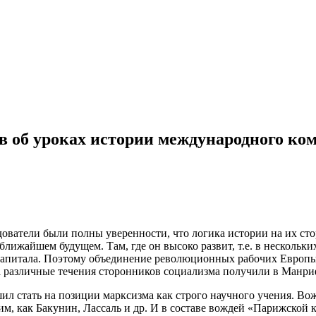
в об уроках истории международного к
ователи были полны уверенности, что логика истории на их сто
лижайшем будущем. Там, где он высоко развит, т.е. в нескольк
 капитала. Поэтому объединение революционных рабочих Европы
 различные течения сторонников социализма получили в Манри
ил стать на позиции марксизма как строго научного учения. Во
ким, как Бакунин, Лассаль и др. И в составе вождей «Парижско