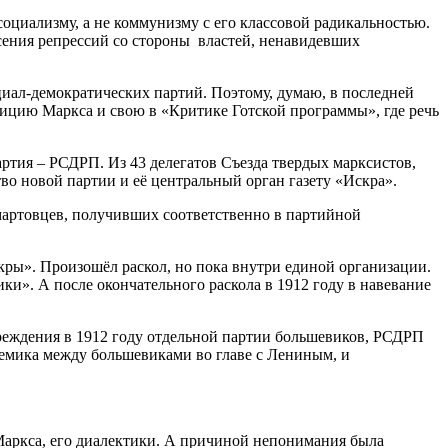
оциализму, а не коммунизму с его классовой радикальностью.
асения репрессий со стороны властей, ненавидевших
иал-демократических партий. Поэтому, думаю, в последней
зицию Маркса и свою в «Критике Готской программы», где речь
артия – РСДРП. Из 43 делегатов Съезда твердых марксистов,
во новой партии и её центральный орган газету «Искра».
мартовцев, получивших соответственно в партийной
кры». Произошёл раскол, но пока внутри единой организации.
и». А после окончательного раскола в 1912 году в навевание
реждения в 1912 году отдельной партии большевиков, РСДРП
лемика между большевиками во главе с Лениным, и
Маркса, его диалектики. А причиной непонимания была