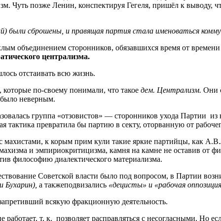
м. Чуть позже Ленин, конспектируя Гегеля, пришёл к выводу, ч
ий) были сброшены, и правящая партия стала именоваться комму
хлым объединением сторонников, обязавшихся время от времени 
атического централизма.
лось отстаивать всю жизнь.
которые по-своему понимали, что такое
дем. Централизм.
Они 
, было неверным.
зовалась группа «отзовистов» — сторонников ухода Партии из в
кая тактика превратила бы партию в секту, оторванную от рабочег
махистами, к корым прим кули такие яркие партийцы, как А.В.Л
махизма и эмпириокритицизма, камня на камне не оставив от фи
итив философию диалектического материализма.
ествование Советской власти было под вопросом, в Партии возн
и Бухарин),
а такжеподвизались
«децисты» и «рабочая оппозиция
 запретивший всякую фракционную деятельность.
 работает, т. к. позволяет расправляться с несогласными. Но е