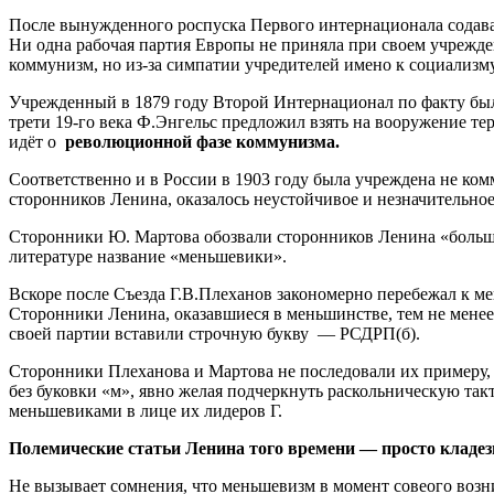
После вынужденного роспуска Первого интернационала содавае
Ни одна рабочая партия Европы не приняла при своем учрежде
коммунизм, но из-за симпатии учредителей имено к социализм
Учрежденный в 1879 году Второй Интернационал по факту был
трети 19-го века Ф.Энгельс предложил взять на вооружение те
идёт о
революционной фазе коммунизма.
Соответственно и в России в 1903 году была учреждена не ком
сторонников Ленина, оказалось неустойчивое и незначительное
Сторонники Ю. Мартова обозвали сторонников Ленина «большев
литературе название «меньшевики».
Вскоре после Съезда Г.В.Плеханов закономерно перебежал к ме
Сторонники Ленина, оказавшиеся в меньшинстве, тем не менее
своей партии вставили строчную букву — РСДРП(б).
Сторонники Плеханова и Мартова не последовали их примеру,
без буковки «м», явно желая подчеркнуть раскольническую та
меньшевиками в лице их лидеров Г.
Полемические статьи Ленина того времени — просто кладез
Не вызывает сомнения, что меньшевизм в момент совеого возн