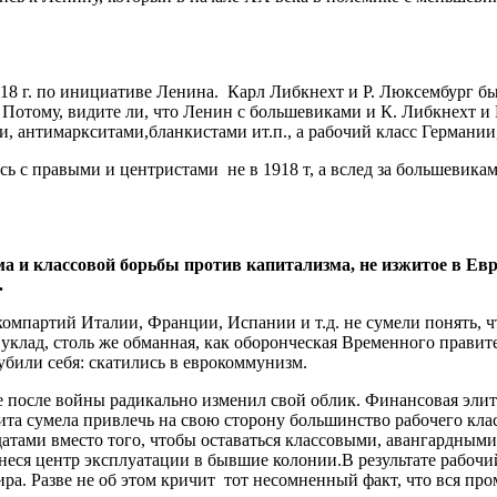
18 г. по инициативе Ленина. Карл Либкнехт и Р. Люксембург бы
? Потому, видите ли, что Ленин с большевиками и К. Либкнехт 
 антимаркситами,бланкистами ит.п., а рабочий класс Германии, 
 правыми и центристами не в 1918 т, а вслед за большевиками
 и классовой борьбы против капитализма, не изжитое в Евро
.
мпартий Италии, Франции, Испании и т.д. не сумели понять, ч
лад, столь же обманная, как оборонческая Временного правител
убили себя: скатились в еврокоммунизм.
де после войны радикально изменил свой облик. Финансовая эли
ита сумела привлечь на свою сторону большинство рабочего клас
атами вместо того, чтобы оставаться классовыми, авангардными
неся центр эксплуатации в бывшие колонии.В результате рабочи
мира. Разве не об этом кричит тот несомненный факт, что вся п