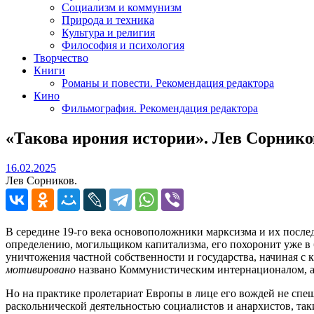
Социализм и коммунизм
Природа и техника
Культура и религия
Философия и психология
Творчество
Книги
Романы и повести. Рекомендация редактора
Кино
Фильмография. Рекомендация редактора
«Такова ирония истории». Лев Сорнико
16.02.2025
16.02.2025
Лев Сорников.
В середине 19-го века основоположники марксизма и их послед
определению, могильщиком капитализма, его похоронит уже в б
уничтожения частной собственности и государства, начиная с
мотивировано
названо Коммунистическим интернационалом, а
Но на практике пролетариат Европы в лице его вождей не спеш
раскольнической деятельностью социалистов и анархистов, та