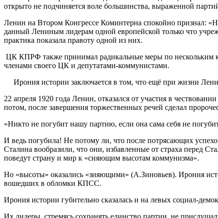
открыто не подчиняется воле большинства, выраженной парти
Ленин на Втором Конгрессе Коминтерна спокойно признал: «На
данный Лениным лидерам одной европейской только что учреж
практика показала правоту одной из них.
ЦК КПРФ также принимал радикальные меры по нескольким кр
членами своего ЦК и депутатами-коммунистами.
Ирония истории заключается в том, что ещё при жизни Ленин
22 апреля 1920 года Ленин, отказался от участия в чествовани
потом, после завершения торжественных речей сделал пророче
«Никто не погубит нашу партию, если она сама себя не погуби
И ведь погубила! Не потому ли, что после потрясающих успех
Сталина вообразили, что они, избавленные от страха перед Ст
поведут страну и мир к «сияющим высотам коммунизма».
Но «высоты» оказались «зияющими» (А.Зиновьев). Ирония ист
вошедших в обломки КПСС.
Ирония истории губительно сказалась и на левых социал-демо
Их лидеры, стремясь сохранять единство партии, не прислушал