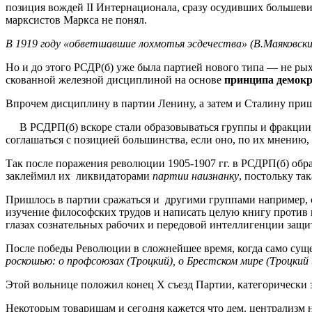
позиция вождей II Интернационала, сразу осудивших большевиз
марксистов Маркса не понял.
В 1919 году «обветшавшие лохмотья эсдечества» (В.Маяковск
Но и до этого РСДР(б) уже была партией нового типа — не ры
скованной железной дисциплиной на основе
принципа демокр
Впрочем дисциплину в партии Ленину, а затем и Сталину приш
В РСДРП(б) вскоре стали образовываться группы и фракции, 
соглашаться с позицией большинства, если оно, по их мнению
Так после поражения революции 1905-1907 гг. в РСДРП(б) обра
заклеймил их ликвидаторами
партии наизнанку
, постольку та
Пришлось в партии сражаться и другими группами например, с 
изучение философских трудов и написать целую книгу против 
глазах сознательных рабочих и передовой интеллигенции защ
После победы Революции в сложнейшее время, когда само сущ
роскошью: о профсоюзах (Троцкий), о Брестском мире (Троцкий 
Этой вольнице положил конец Х съезд Партии, категорически
Некоторым товарищам и сегодня кажется что дем. централизм не