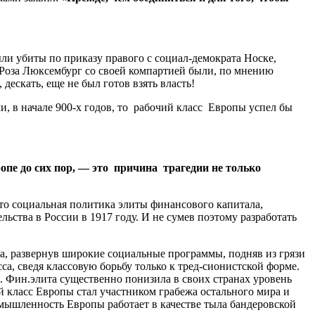
ли убиты по приказу правого с социал-демократа Носке,
и Роза Люксембург со своей компартией были, по мнению
дескать, еще не был готов взять власть!
, в начале 900-х годов, то рабочий класс Европы успел бы
пе до сих пор, — это причина трагедии не только
то социальная политика элиты финансового капитала,
ьства в России в 1917 году. И не сумев поэтому разработать
та, развернув широкие социальные программы, подняв из грязи
са, сведя классовую борьбу только к тред-сионистской форме.
. Фин.элита существенно понизила в своих странах уровень
й класс Европы стал участником грабежа остального мира и
ромышленность Европы работает в качестве тыла бандеровской