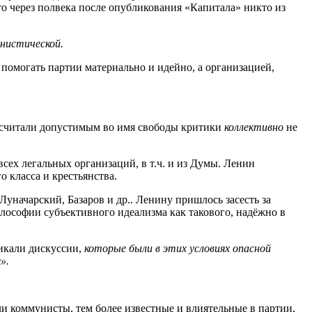
то через полвека после опубликования «Капитала» никто из
нистической.
помогать партии материально и идейно, а организацией,
считали допустимым во имя свободы критики
коллективно
не
сех легальных организаций, в т.ч. и из Думы. Ленин
о класса и крестьянства.
уначарский, Базаров и др.. Ленину пришлось засесть за
лософии субъективного идеализма как такового, надёжно в
икали дискуссии,
которые были в этих условиях опасной
».
сли коммунисты, тем более известные и влиятельные в партии,