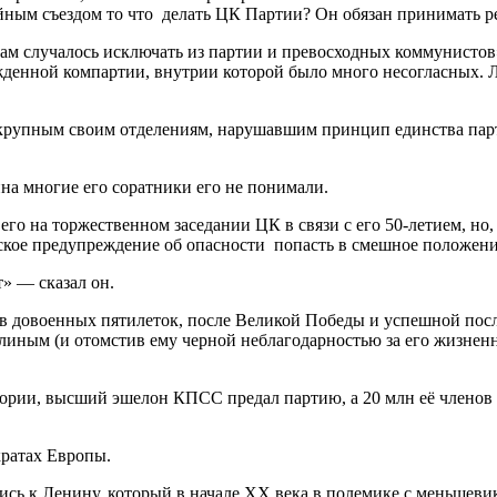
йным съездом то что делать ЦК Партии? Он обязан принимать 
м случалось исключать из партии и превосходных коммунистов» 
денной компартии, внутрии которой было много несогласных. Л
упным своим отделениям, нарушавшим принцип единства парти
а многие его соратники его не понимали.
и его на торжественном заседании ЦК в связи с его 50-летием, н
ское предупреждение об опасности попасть в смешное положение
т» — сказал он.
ов довоенных пятилеток, после Великой Победы и успешной пос
алиным (и отомстив ему черной неблагодарностью за его жизненн
ории, высший эшелон КПСС предал партию, а 20 млн её членов
кратах Европы.
ись к Ленину, который в начале ХХ века в полемике с меньшеви