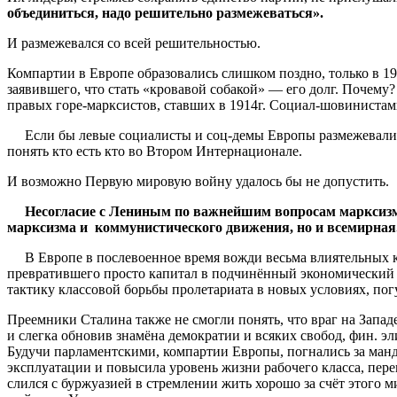
объединиться, надо решительно размежеваться».
И размежевался со всей решительностью.
Компартии в Европе образовались слишком поздно, только в 19
заявившего, что стать «кровавой собакой» — его долг. Почему
правых горе-марксистов, ставших в 1914г. Социал-шовинистами,
Если бы левые социалисты и соц-демы Европы размежевались с
понять кто есть кто во Втором Интернационале.
И возможно Первую мировую войну удалось бы не допустить.
Несогласие с Лениным по важнейшим вопросам марксизма
марксизма и коммунистического движения, но и всемирная
В Европе в послевоенное время вожди весьма влиятельных ко
превратившего просто капитал в подчинённый экономический ук
тактику классовой борьбы пролетариата в новых условиях, пог
Преемники Сталина также не смогли понять, что враг на Запа
и слегка обновив знамёна демократии и всяких свобод, фин. эл
Будучи парламентскими, компартии Европы, погнались за манд
эксплуатации и повысила уровень жизни рабочего класса, пере
слился с буржуазией в стремлении жить хорошо за счёт этого 