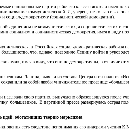
мые национальные партии рабочего класса тяготели именно к с
нии название коммунистической. И, уверен, не только из-за оп
у и социал-демократизму (социалистической демократии).
 объединением не коммунистических, а социалистических и соц
рмин социализм и социалистическая демократия, имея в виду по
мунистическая, а Российская социал-демократическая рабочая п
 большинство, что, однако, позволило Ленину войти в руководст
иками», имея в виду, что они не демократичны, в отличие от 
ньшевикам. Ленина, вывели из состава Центра и изгнали из «Ис
 сохранили за собой якобы уничижительное прозвище «большевик
 и называли свою партию, вынуждено образовавшуюся после уч
ктику большевиков. В партийной прессе развернулась острая по
ь идей, обогативших теорию марксизма.
икновения есть следствие непонимания его лидерами учения К.