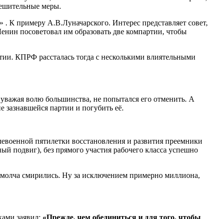
решительные меры.
. К примеру А.В.Луначарского. Интерес представляет совет,
енин посоветовал им образовать две компартии, чтобы
и. КПРФ рассталась тогда с несколькими влиятельными
о, уважая волю большинства, не попытался его отменить. А
 зазнавшейся партии и погубить её.
левоенной пятилетки восстановления и развития преемники
ый подвиг), без прямого участия рабочего класса успешно
 молча смирились. Ну за исключением примерно миллиона,
ками заявил:
«Прежде, чем обединиться и для того, чтобы