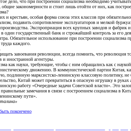
угое дело, что при построении социализма необходимо учитыват
а, общие закономерности и стоит лишь отойти от них, как постр
зма?
чих и крестьян, особая форма союза этих классов при обязатель
иализм, подавить сопротивление эксплуататоров и мелкой буржуа
 производства. Экспроприация всех крупных заводов и фабрик и
 в один государственный банк и строжайший контроль за его де
ентра. Обязательное использование при построении социализма п
 труда каждого.
.
ищать завоевания революции, всегда помнить, что революция тол
 и иностранной агентуры.
зма как науки, требующие, чтобы с ним обращались как с наукой
истическому движению. В коммунистической партии Китая, как 
ную, подлинную марксистско-ленинскую классовую политику, не
оительство, Китай может превратиться в опасную игрушку в рука
нинскую работу «Очередные задачи Советской власти». Это залог
 правильные замечания в связи с построением социализма в Кита
 ленинскому пути».
Сталина»
быть покончено
Коммунистической партии Российской Федерации 