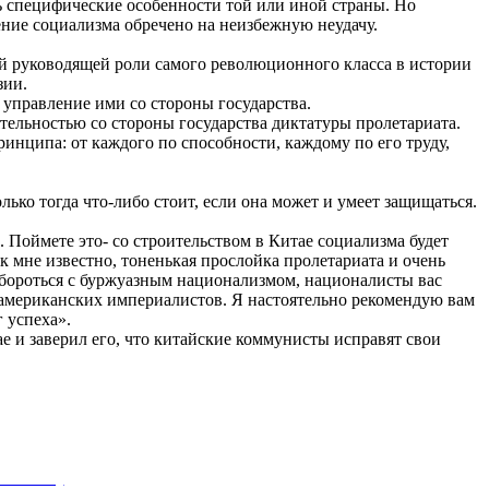
ь специфические особенности той или иной страны. Но
оение социализма обречено на неизбежную неудачу.
ной руководящей роли самого революционного класса в истории
зии.
 управление ими со стороны государства.
ятельностью со стороны государства диктатуры пролетариата.
ринципа: от каждого по способности, каждому по его труду,
ько тогда что-либо стоит, если она может и умеет защищаться.
. Поймете это- со строительством в Китае социализма будет
мне известно, тоненькая прослойка пролетариата и очень
 бороться с буржуазным национализмом, националисты вас
х американских империалистов. Я настоятельно рекомендую вам
 успеха».
е и заверил его, что китайские коммунисты исправят свои
(КПРФ)