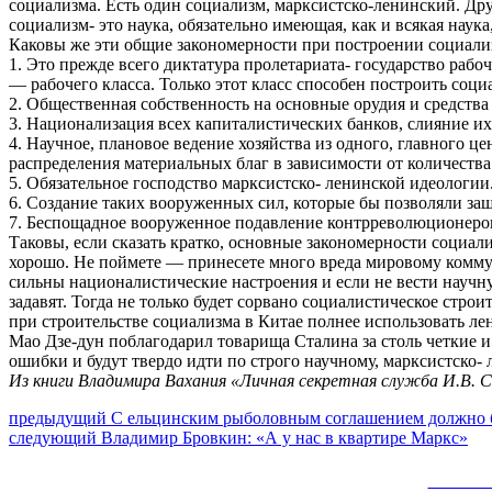
социализма. Есть один социализм, марксистско-ленинский. Др
социализм- это наука, обязательно имеющая, как и всякая наук
Каковы же эти общие закономерности при построении социали
1. Это прежде всего диктатура пролетариата- государство рабо
— рабочего класса. Только этот класс способен построить соц
2. Общественная собственность на основные орудия и средства
3. Национализация всех капиталистических банков, слияние их
4. Научное, плановое ведение хозяйства из одного, главного ц
распределения материальных благ в зависимости от количества
5. Обязательное господство марксистско- ленинской идеологии
6. Создание таких вооруженных сил, которые бы позволяли защ
7. Беспощадное вооруженное подавление контрреволюционеров
Таковы, если сказать кратко, основные закономерности социали
хорошо. Не поймете — принесете много вреда мировому коммун
сильны националистические настроения и если не вести науч
задавят. Тогда не только будет сорвано социалистическое стр
при строительстве социализма в Китае полнее использовать ле
Мао Дзе-дун поблагодарил товарища Сталина за столь четкие и
ошибки и будут твердо идти по строго научному, марксистско-
Из книги Владимира Вахания «Личная секретная служба И.В. 
Навигация
Предыдущий
предыдущий
С ельцинским рыболовным соглашением должно 
Следующее
пост:
следующий
Владимир Бровкин: «А у нас в квартире Маркс»
по
сообщение:
записям
Сайт 