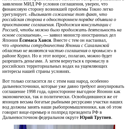
заявлении МИД РФ условия соглашения, уверен, что
финансовую сторону возникшей проблемы Токио легко
урегулирует.
«Вызывает сожаление тот факт, что
российская сторона в одностороннем порядке объявила о
приостановке соглашения. Продолжим консультации с
Россией, чтобы можно было продолжать деятельность на
основе соглашения»,
— заявил министр иностранных дел
Японии
Ёсимаса Хаяси
. Вместе с тем он настаивал,
что
«проекты сотрудничества Японии с Сахалинской
областью не являются частью соглашения о промысле»
в
районе Курил. Но и этот вопрос, полагаю, можно будет
разрешить деньгами. А затем вернуться к промыслу в
российских территориальных водах на ущемляющих
интересы нашей страны условиях.
Вот только согласится ли с этим наш народ, особенно
дальневосточники, которые уже давно требуют аннулировать
соглашение 1998 года, односторонне выгодное Японии как
экономически, так и политически. Освободившиеся же от
японцев весьма богатые рыбными ресурсами участки наших
вод должны занять наши рыбопромышленники, как об этом
говорит вице-премьер и полпред президента РФ в
Дальневосточном федеральном округе
Юрий Трутнев
.