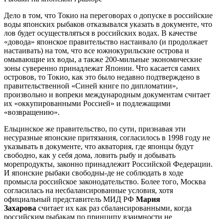
Дело в том, что Токио на переговорах о допуске в российские
воды японских рыбаков отказывался указать в документе, что
лов будет осуществляться в российских водах. В качестве
«довода» японское правительство настаивало (и продолжает
настаивать) на том, что все южнокурильские острова и
омывающие их воды, а также 200-мильные экономические
зоны суверенно принадлежат Японии. Что касается самих
островов, то Токио, как это было недавно подтверждено в
правительственной «Синей книге по дипломатии»,
произвольно и вопреки международным документам считает
их «оккупированными Россией» и подлежащими
«возвращению».
Ельцинское же правительство, по сути, признавая эти
несуразные японские притязания, согласилось в 1998 году не
указывать в документе, что акватория, где японцы будут
свободно, как у себя дома, ловить рыбу и добывать
морепродукты, законно принадлежит Российской Федерации.
И японские рыбаки свободны-де не соблюдать в ходе
промысла российское законодательство. Более того, Москва
согласилась на несбалансированные условия, хотя
официальный представитель МИД РФ
Мария
Захарова
считает их как раз сбалансированными, когда
российским рыбакам по принципу взаимности не