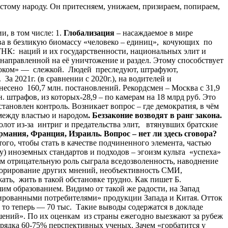
остому народу. Он притесняем, унижаем, призираем, попираем,
 в том числе: 1.
Глобализация
– насаждаемое в мире
а в безликую биомассу «человеко – единиц», кочующих по
 ТНК: наций и их государственности, национальных элит и
направленной на её уничтожение и раздел. Этому способствует
ым оком» — слежкой. Людей преследуют, штрафуют,
а 2021г. (в сравнении с 2020г.), на водителей и
есено 160,7 млн. постановлений. Рекордсмен – Москва с 31,9
. штрафов, из которых-28,9 – по камерам на 18 млрд руб. Это
тановлен контроль. Возникает вопрос – где демократия, в чём
между властью и народом
. Беззаконие возводят в ранг закона.
олот из-за интриг и предательства элит, втянувших братские
рмания, Франция, Израиль. Вопрос – нет ли здесь сговора?
того, чтобы стать в качестве подчиненного элемента, частью
у) иноземных стандартов и подходов – эгоизм культа «успеха»
ом отрицательную роль сыграла вседозволенность, наводнение
норирование других мнений, необъективность СМИ,
ть, жить в такой обстановке трудно. Как пишет Б.
им образованием. Видимо от такой же радости, на Запад
цированными потребителями» продукции Запада и Китая. Отток
. то теперь — 70 тыс. Такие выводы содержатся в докладе
ений». По их оценкам из страны ежегодно выезжают за рубеж
орядка 60-75% перспективных ученых. Зачем «горбатится у