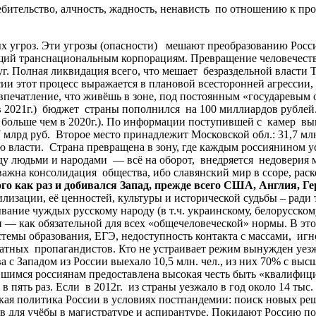
ебительство, алчность, жадность, ненависть по отношению к пр
роз. Эти угрозы (опасности) мешают преобразованию России,
ий транснациональным корпорациям. Превращение человечеств
уг. Полная ликвидация всего, что мешает безраздельной власти
и этот процесс выражается в плановой всесторонней агрессии, 
ое впечатление, что живёшь в зоне, под постоянным «государев
в 2021г.) бюджет страны пополнился на 100 миллиардов рублей. З
 больше чем в 2020г.). По информации поступившей с камер вын
 млрд руб. Второе место принадлежит Московской обл.: 31,7 млн
 власти. Страна превращена в зону, где каждым россиянином ус
у людьми и народами — всё на оборот, внедряется недоверия 
ажна консолидация общества, ибо славянский мир в ссоре, раск
го как раз и добивался Запад, прежде всего США, Англия, Ге
илизации, её ценностей, культуры и исторической судьбы – ради 
вание чуждых русскому народу (в т.ч. украинскому, белорусском
 — как обязательной для всех «общечеловеческой» нормы. В эт
емы образования, ЕГЭ, недоступность контакта с массами, иг
тных пропагандистов. Кто не устраивает режим вынужден уезжа
с Западом из России выехало 10,5 млн. чел., из них 70% с высш
авшимся россиянам предоставлена высокая честь быть «квалифи
 пять раз. Если в 2012г. из страны уезжало в год около 14 тыс
 политика России в условиях постпандемии: поиск новых реш
тов для учёбы в магистратуре и аспирантуре. Покидают Россию п