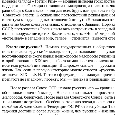
идеалом являлся «Третий Рим» — мощная империя государствен
поддерживал. Он мирил и защищал «младших», а правитель явл
ради общего блага всех: «или для всех будет, или для всех не
Советской власти. К сожалению постсоветский режим далек
института международных отношений пишут: «Независимо от тог
развитию более конструктивных отношений с Западом. Нормализ
СССР, постсоветская Россия пыталась «встроиться» в западный
взяв на вооружение идеи З. Бжезинского, что: «Новый мировой 
«встраивал» в западный мир, теперь «стремится» вывести стра
Кто такие русские?
Немало государственных и общественны
понятие слова «русский» вкладывают два толкования – в узко
восточноевропейского корня: великороссы малороссы (украинцы
второй половины ХIХ века, а «братскими» восточнославянскими
носитель русской цивилизации. В широком смысле — русскими 
жизнь. Так, если в первую категорию можно отнести «русским
дипломат XIX в. Ф. И. Тютчев сформулировал главную причину
препятствие западному проекту. Мы — помеха в реализации их
После развала Союза ССР немало русских «по — крови» не х
обстановки и личной выгоды. Невольно возникает вопрос, что 
.малороссы, белорусы). После развала Советского Союза быть 
призывают истреблять. Особенно это стало очевидно в связи 
покойного), член Совета Федерации ФС РФ от Республики Тыв
таджики достойны более лучшей жизни, чем русские: «Чеченцы 