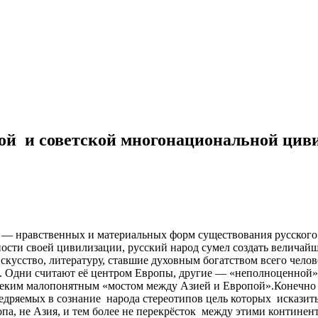
кой и советской многонациональной цив
— нравственных и материальных форм существования русского 
ости своей цивилизации, русский народ сумел создать величайш
скусство, литературу, ставшие духовным богатством всего челове
ия. Одни считают её центром Европы, другие — «неполноценной
неким малопонятным «мостом между Азией и Европой».Конечно 
дряемых в сознание народа стереотипов цель которых исказить
ропа, не Азия, и тем более не перекрёсток между этими континен