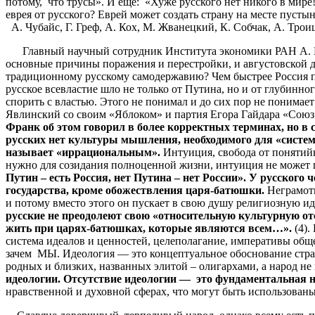
потому, что трусы». И еще: «Хуже русского нет никого в мир
еврея от русского? Еврей может создать страну на месте пус
А. Чубайс, Г. Греф, А. Кох, М. Жванецкий, К. Собчак, А. Тро
Главный научный сотрудник Института экономики РАН А. Цип
основные причины поражения и перестройки, и августовской д
традиционному русскому самодержавию? Чем быстрее Россия по
русское всевластие шло не только от Путина, но и от глубинно
спорить с властью. Этого не понимал и до сих пор не понима
Явлинский со своим «Яблоком» и партия Егора Гайдара «Союз
Франк об этом говорил в более корректных терминах, но в 
русских нет культуры мышления, необходимого для «система
называет «иррациональным».
Интуиция, свобода от понятийн
нужно для созидания полноценной жизни, интуиция не может п
Путин – есть Россия, нет Путина – нет России». У русского
государства, кроме обожествления царя-батюшки.
Неграмотн
и потому вместо этого он пускает в свою душу религиозную ид
русские не преодолеют свою «относительную культурную отс
жить при царях-батюшках, которые являются всем…».
(4).
система идеалов и ценностей, целеполагание, императивы общ
зачем МЫ. Идеология — это концептуальное обоснование стра
родных и близких, названных элитой – олигархами, а народ н
идеологии. Отсутствие идеологии — это фундаментальная н
нравственной и духовной сферах, что могут быть использован