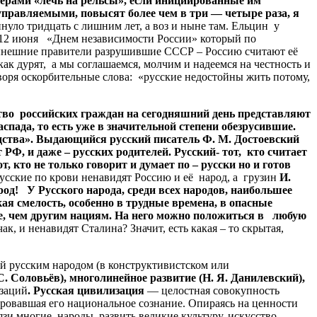
мерами «лечь на рельсы», если инициированные им
правляемыми, повысят более чем в три — четыре раза, я
инуло тридцать с лишним лет, а воз и ныне там. Ельцин у
ют 12 июня «Днем независимости России» который по
 Нынешние правители разрушившие СССР – Россию считают её
к дурят, а мы соглашаемся, молчим и надеемся на честность и
воря оскорбительные слова: «русские недостойны жить потому,
о российских граждан на сегодняшний день представляют
спада, то есть уже в значительной степени обезрусившие.
дства». Выдающийся русский писатель Ф. М. Достоевский
т РФ, и даже – русских родителей. Русский- тот, кто считает
, кто не только говорит и думает по – русски но и готов
сские по крови ненавидят Россию и её народ, а грузин
И.
од! У Русского народа, среди всех народов, наибольшее
я смелость, особенно в трудные времена, в опасные
ее, чем другим нациям. На него можно положиться в любую
ак, и ненавидят Сталина? Значит, есть какая – то скрытая,
 русским народом (в конструктивистском или
. Соловьёв), многолинейное развитие (Н. Я. Данилевский),
заций
. Русская цивилизация
— целостная совокупность
ровавшая его национальное сознание. Опираясь на ценности
зи многие народы, развить великие культуру, искусство,