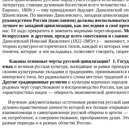
литературу, ставшие духовным богатством всего человечества.
Европа», 1869г.) — ему принадлежит будущее. Данилевский опи
Шпенглером. По мнению Данилевского, западная цивилизация п
руководством России (панславизм) должны воспользоваться
лучшее из западной цивилизации, как последняя в своё вр
нас. Её надо прекратить и заменить мирными переговорами
. М
белорусским и другими, прежде всего советскими и славян
Данилевский Николай Яковлевич (1822-1885гг.) – экономист, э
теорию культурно-исторических типов, каждый из которых име
понятия, которые в нее вкладывал, позволяют говорить, скоре
Каковы основные черты русской цивилизации? 1. Госуд
язык
и великая русская культура, выходящие за рамки принад
своими культурными укладами и традициями, прививавшихся к
имперского типа, без радикального слома местных традиций и
Другие традиционные религии
и культуры коренных народов 
родовых черт существование и воспроизводство России, как ц
характеристики нации — общность экономической деятельности
Изучение документальных источников развития русской циви
духовно-нравственные ценности которой все больше открываютс
взаимопомощи и самоуправлении русской общины и артели — в 
не потребление, а совершенствование, преображение души. Э
разные периоды и в разных областях России.