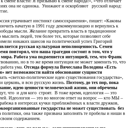
 смене власти! Я призываю к смене народа!», «Что отличает
аниях она не одинока. Унижают и оскорбляют русский народ:
гие.
сия утрачивает инстинкт самосохранения», пишет: «Каковы
ончить начатую в 1991 году декоммунизацию и вернулись к
вободы мысли. Желание превратить власть в традиционное
о мыслить людей, тем более тех, которые позволяют себе
е имели никаких шансов на политический успех Григорий
вляется русская культурная неполноценность. Семен
емя повторял, что наша трагедия состоит в том, что у
 мира. Работа ума подменяется интуицией, тем, что Франк
вованию, но в то же время интуиция не может заменить то, что
 работа ума.
Отсюда формула Вячеслава Володина «Есть
ния» нет возможности найти обоснование сущности
ать «светско-политические идеи существования государства»,
 и церковь, и всю русскую жизнь.
Поэтому, до тех пор, пока
нание, идею ценности человеческой жизни, они обречены
ут, что и для кого строят. В тоже время, идеология — это
елей. Идеология — это во многом ответ на вопрос — кто МЫ –
рабежа в интересах кучки приближённых к власти дружков,
коорганизованные государства не может существовать без
политики, она также призвана заполнять те пробелы и ниши в
 своим содержанием.