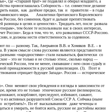
», где «старший брат» не подавлял и обирал младшего, а
ства провозглашалась Соборность – т.е. совместное делание
едрить наши, как далёкие предки, так и правители – в годы
славянского мира. Аналитики британского Королевского
 России, без сомнения, будет и дальше препятствовать
й разницы в целях и ценностях». Тридцать лет, после развала
нерам», тем более те использовали нас в своих интересах,
чет России». Беда в том, что те, кто разваливал СССР-Россию.
сиян, и должны нести ответственность за содеянное.
т по — разному. Так, Аверьянов В.В. и Хомяков В.Е. – в
а. В узком смысле слова русскими являются представители
е разными «народностями» стали называться, фактически со
е – это не только и не столько этнос, сколько народ —
еской России, тем не менее, связавшие с нею свою судьбу и
нной принадлежности к русской цивилизации. (3). Поэт и
твования отрицает будущее Запада». Россия — историческое
. Они меняют свои убеждения и взгляды в зависимости от
е, время это не только этнические русские (великороссы,
 унижают, оскорбляют, преследуют, избивают, сажают,
ого из активных разрушителей Союза ССР А. Собчака (ныне
но истреблять!». По её высказываниям даже чеченцы и
аться и умирать, не боятся жить, русские не достойны жизни