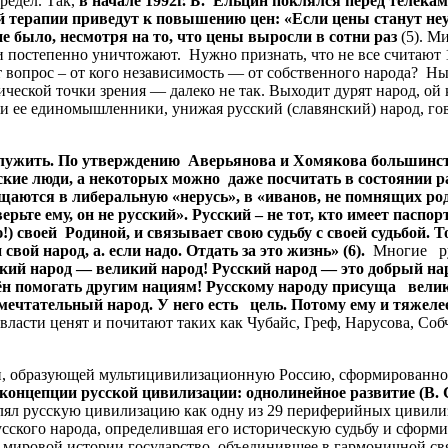
редел. Так,
в начале 1992г. Б. Ельцин поклялся перед телека
терапии приведут к повышению цен: «Если цены станут неу
 было, несмотря на то, что цены выросли в сотни раз
(5). М
д и постепенно уничтожают. Нужно признать, что не все счита
ет вопрос – от кого независимость — от собственного народа?
кой точки зрения — далеко не так. Выходит дурят народ, ой ка
 и ее единомышленники, унижая русский (славянский) народ, го
ужить. По утверждению Аверьянова и Хомякова большинств
ские люди, а некоторых можно даже посчитать в состоянии ра
щаются в либеральную «нерусь», в «иванов, не помнящих ро
ерьте ему, он не русский». Русский – не тот, кто имеет паспор
 своей Родиной, и связывает свою судьбу с своей судьбой. Тот
свой народ, а. если надо. Отдать за это жизнь» (6).
Многие ру
ий народ — великий народ! Русский народ — это добрый нар
н помогать другим нациям! Русскому народу присуща велика
мечтательный народ. У него есть цель. Потому ему и тяжел
власти ценят и почитают таких как Чубайс, Греф, Нарусова, Собч
, образующей мультицивилизационную Россию, сформированной
онцепции русской цивилизации: однолинейное развитие (В. С
ял русскую цивилизацию как одну из 29 периферийных цивили
ского народа, определившая его историческую судьбу и сформи
 мировой истории государство, объединившее в гармоничной свя