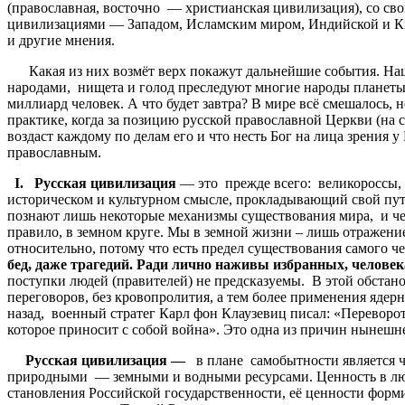
(православная, восточно — христианская цивилизация), со св
цивилизациями — Западом, Исламским миром, Индийской и Ки
и другие мнения.
Какая из них возмёт верх покажут дальнейшие события. Наше
народами, нищета и голод преследуют многие народы планеты.
миллиард человек. А что будет завтра? В мире всё смешалось
практике, когда за позицию русской православной Церкви (на
воздаст каждому по делам его и что несть Бог на лица зрения у
православным.
I
. Русская цивилизация
— это прежде всего: великороссы, 
историческом и культурном смысле, прокладывающий свой пут
познают лишь некоторые механизмы существования мира, и чер
правило, в земном круге. Мы в земной жизни – лишь отражение
относительно, потому что есть предел существования самого 
бед, даже трагедий. Ради лично наживы избранных, человек
поступки людей (правителей) не предсказуемы. В этой обстано
переговоров, без кровопролития, а тем более применения яде
назад, военный стратег Карл фон Клаузевиц писал: «Переворот
которое приносит с собой война». Это одна из причин нынеш
Русская цивилизация —
в плане самобытности является 
природными — земными и водными ресурсами. Ценность в любо
становления Российской государственности, её ценности форм