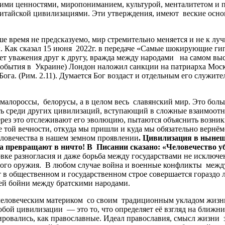
оими ценностями, миропониманием, культурой, менталитетом и 
тайской цивилизациями. Эти утверждения, имеют веские основ
 время не предсказуемо, мир стремительно меняется и не к л
 Как сказал 15 июня 2022г. в передаче «Самые шокирующие гипо
, нет уважения друг к другу, вражда между народами на самом 
 события в Украине) Лондон наложил санкции на патриарха Моск
 Бога. (Рим. 2.11). Думается Бог воздаст и отдельным его служит
малороссы, белорусы, а в целом весь славянский мир. Это бо
ь среди других цивилизаций, вступающий в сложные взаимоотн
ез это отслеживают его эволюцию, пытаются объяснить возникн
 той вечности, откуда мы пришли и куда мы обязательно вернём
человечества в нашем земном проявлении
. Цивилизация в нынеш
а превращают в ничто! В Писании сказано: «Человечество уб
вке разногласия и даже борьба между государствами не исключе
рного оружия. В любом случае война и военные конфликты межд
 в общественном и государственном строе совершается гораздо л
ней бойни между братскими народами.
человеческим материком со своим традиционным укладом жиз
й цивилизации — это то, что определяет её взгляд на ближни
ировались, как православные. Идеал православия, смысл жизни 