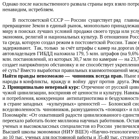
Однако после насильственного развала страны верх взяло потр
ненавидим, истребляем.
В постсоветской СССР — России существует ряд главных уг
превращение Земли в единый рынок, монопольно принадлежащ
миру в поисках лучших условий продажи своего труда или усл
экономик, религий и национальных культур. В отношении Росси
та среда, которую создал режим в постсоветской России. Так
задерживают. Так, только за счёт штрафы с камер на дорогах (
автовладельцев ГИБДД наложила 179, 5 млн. штрафов (на 9,6%
млн. постановлений, из которых 30,7 млн по камерам — на 23,7
создает напряжённую обстановку и не способствует укреплению
её суть? Вместо выработки правильных взаимоотношений межд
Найти правды невозможно — чиновник всегда прав.
Ныне в
народы в конфликты, вражду и войну друг против друга.
Это
2.
Принципиально неверный курс
: Отречение от русской цив
чужой цивилизации, восприняв её ценности и культуру. Навязы
и потребления, конкуренции антипатриотизма и бездуховности
в стране западных «культурных» ценностей — Болонской сист
вседозволенность чиновников, разнузданность «поющих» и пла
Пономарёв: «От охватившей радости цивилизованного единства 
переехало работать более миллиона научных работников. Ост
ученых и высококлассных специалистов из России увеличился в
Высшей школы экономики (НИУ ВШЭ) «Научно-технологическая
до 10 тыс. ученых для постоянной работы и 35-40 тыс. студен