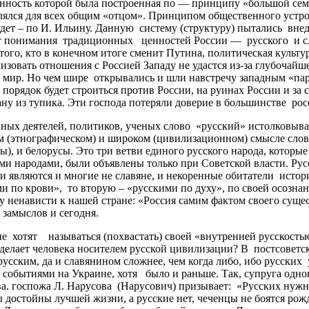
ность которой была построенная по — принципу «большой семьи
ялся для всех общим «отцом». Принципом общественного устрой
 будет – по И. Ильину. Данную систему (структуру) пытались вн
 от понимания традиционных ценностей России — русского и 
о, кто в конечном итоге сменит Путина, политическая культура
овать отношения с Россией Западу не удастся из-за глубочайше
 мир. Но чем шире открывались и шли навстречу западным «парт
порядок будет строиться против России, на руинах России и за с
ну из тупика. Эти господа потеряли доверие в большинстве рос
х деятелей, политиков, ученых слово «русский» истолковываю
м (этнографическом) и широком (цивилизационном) смысле слов
), и белорусы. Это три ветви единого русского народа, которы
 народами, были объявлены только при Советской власти. Русски
являются и многие не славяне, и некоренные обитатели историч
и по крови», то вторую – «русскими по духу», по своей осозна
 ненависти к нашей стране: «Россия самим фактом своего сущес
 замыслов и сегодня.
отят называться (похвастать) своей «внутренней русскостью»
делает человека носителем русской цивилизации? В постсоветско
русским, да и славянином сложнее, чем когда либо, ибо русских
с событиями на Украине, хотя было и раньше. Так, супруга одн
а. госпожа Л. Нарусова (Нарусович) призывает: «Русских нуж
достойны лучшей жизни, а русские нет, чеченцы не боятся рожд