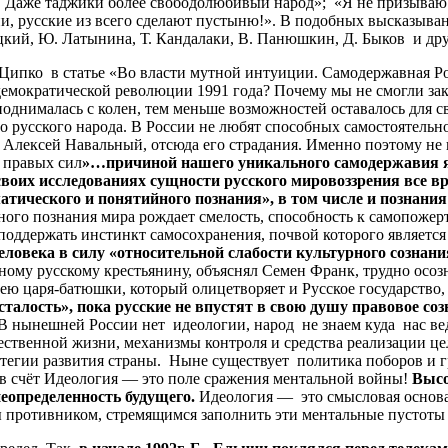
е! Даже таджики более свободолюбивый народ»; «Я не призываю к
тыни, русские из всего сделают пустыню!». В подобных высказыв
ицкий, Ю. Латынина, Т. Кандалаки, В. Панюшкин, Д. Быков и дру
ко в статье «Во власти мутной интуиции. Самодержавная Рос
емократической революции 1991 года? Почему мы не смогли зак
днималась с колен, тем меньше возможностей оставалось для с
го русского народа. В России не любят способных самостоятельн
ет Алексей Навальный, отсюда его страдания. Именно поэтому н
 правых сил
»…причиной нашего уникального самодержавия я
своих исследованиях сущности русского мировоззрения все вр
тического и понятийного познания», в том числе и познания
ого познания мира рождает смелость, способность к самопожерт
оддержать инстинкт самосохранения, почвой которого является
 человека в силу «относительной слабости культурного созна
ому русскому крестьянину, объяснял Семен Франк, трудно осозн
ею царя-батюшки, который олицетворяет и Русское государство,
талость», пока русские не впустят в свою душу правовое соз
 В нынешней России нет идеологии, народ не знаем куда нас вед
ественной жизни, механизмы контроля и средства реализации ц
тегии развития страны. Ныне существует политика поборов и г
е в счёт Идеология — это поле сражения ментальной войны!
Высо
еопределенность будущего.
Идеология — это смысловая основа 
ы противником, стремящимся заполнить эти ментальные пустоты