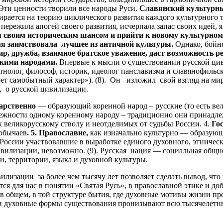
 Эти ценности творили все народы Руси.
Славянский культурн
рается на теорию циклического развития каждого культурного т
ережила апогей своего развития, исчерпала запас своих идей, 
 своим историческим шансом и прийти к новому культурному
емя заимствовала лучшее из античной культуры.
Однако, бойн
ир, дружба, взаимное братское уважение, даст возможность 
скими народами.
Впервые к мысли о существовании русской ц
тнолог, философ, историк, идеолог панславизма и славянофильс
ет самобытный характер»). (8). Он изложил свой взгляд на ми
е, о русской цивилизации.
арственно
— образующий коренной народ – русские (то есть ве
лежности одному коренному народу – традиционно они принадле
 великорусскому стволу и неотделимых от судьбы России. 4.
Го
 обычаев
. 5. Православие,
как изначально культурно — образующ
России участвовавшие в выработке единого духовного, этническ
ивилизации, невозможно. (9). Русская нация — социальная общ
, территории, языка и духовной культуры.
лизации за более чем тысячу лет позволяет сделать вывод, что
я для нас в понятии «Святая Русь», в православной этике и до
общем, в той структуре бытия, где духовные мотивы жизни пре
ти духовные формы существования пронизывают всю тысячелетн