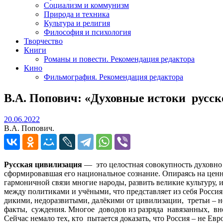
Социализм и коммунизм
Природа и техника
Культура и религия
Философия и психология
Творчество
Книги
Романы и повести. Рекомендация редактора
Кино
Фильмография. Рекомендация редактора
В.А. Попович: «Духовные истоки русс
20.06.2022
20.06.2022
В.А. Попович.
Русская цивилизация
— это целостная совокупность духовно 
сформировавшая его национальное сознание. Опираясь на ценн
гармоничной связи многие народы, развить великие культуру, и
между политиками и учёными, что представляет из себя Росс
дикими, недоразвитыми, далёкими от цивилизации, третьи – 
факты, суждения. Многое доводов из разряда навязанных, вне
Сейчас немало тех, кто пытается доказать, что Россия – не Ев