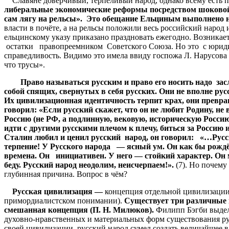
Славяне доверчивый, терпеливый народ, однако всему есть п
либеральные экономические реформы посредством шоковой 
сам лягу на рельсы». Это обещание Ельциным выполнено не
власти в почёте, а на рельсы положили весь российский наро
ельцинскому указу приказано праздновать ежегодно. Возника
остатки правопреемником Советского Союза. Но это с юридичес
справедливость. Видимо это имела ввиду госпожа Л. Нарусова
что трусы».
Право называться русским и право его носить надо засл
собой спящих, свернутых в себя русских. Они не вполне рус
Их цивилизационная идентичность терпит крах, они превра
говорил: «Если русский скажет, что он не любит Родину, не в
Россию (не РФ, а подлинную, вековую, историческую Россию!)
идти с другими русскими плечом к плечу, биться за Россию и 
Сталин любил и ценил русский народ, он говорил: «…Русск
терпение! У Русского народа — ясный ум. Он как бы рождё
времена. Он инициативен. У него — стойкий характер. Он 
беду. Русский народ неодолим, неисчерпаем!».
(7). Но почему 
глубинная причина. Вопрос в чём?
Русская цивилизация —
концепция отдельной цивилизации
примордиалистском понимании).
Существует три различные к
смешанная концепция (П. Н. Милюков).
Филипп Бэгби выдел
духовно-нравственных и материальных форм существования рус
своей цивилизации, русский народ сумел создать величайшее в