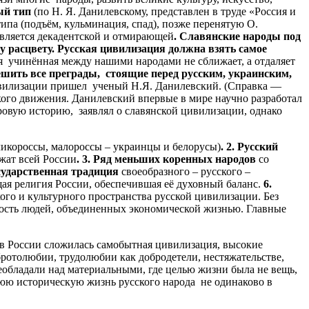
ый тип
(по Н. Я. Данилевскому, представлен в труде «Россия и
ипа (подъём, кульминация, спад), позже перенятую О.
является декадентской и отмирающей
. Славянские народы под
 расцвету. Русская цивилизация должна взять самое
я учинённая между нашими народами не сближает, а отдаляет
решить все преграды, стоящие перед русским, украинским,
ивилизации пришел ученый Н.Я. Данилевский. (Справка —
кого движения. Данилевский впервые в мире научно разработал
ровую историю, заявлял о славянской цивилизации, однако
ликороссы, малороссы – украинцы и белорусы)
. 2. Русский
жат всей России
. 3. Ряд меньших
коренных народов
со
сударственная традиция
своеобразного – русского –
ая религия России, обеспечившая её духовный баланс.
6.
ого и культурного пространства русской цивилизации. Без
ность людей, объединенных экономической жизнью. Главные
 в России сложилась самобытная цивилизация, высокие
бротолюбии, трудолюбии как добродетели, нестяжательстве,
обладали над материальными, где целью жизни была не вещь,
юю историческую жизнь русского народа не одинаково в