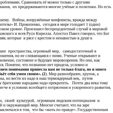
проблемами. Сравнивать её можно только с другими
ания, их придерживаются многие учёные и политики. Но есть
учшему. Войны, вооружённые конфликты, вражда между
тезы» И. Прокопенко, сегодня в мире голодает 1 (один)
высоком уровне. Произошел беспрецедентный случай в мировой
овского и всея Руси Кирилла. Апостол Павел говорил, что Бог
елям, которые в рясе с крестом и ненавистью в душе к
льшие пространства, огромный мир, самодостаточный в
ошения, но не сливающаяся с ними. Ученые открывают и
овение, состояние и будущее мировозрения. Но они, как
ся. Понятие, что познанию нет придела, условно и
нем понимании принесла нам не только блага, но и много
ьёт себя умом своим». (2
). Мир разнообразен, хрупок, а
ны, но вести их надо в наш термоядерный век, путем
у братскими народами надо прекратить. Почти два века тому
егче в условиях всеобщего потрясения и ускоренного развития,
ни, своей культурой, огромным людским потенциалом и
й и окружающий мир. Многие считают, что на заре
заключался в том, что бы «жить по правде». Государственным