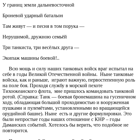
У границ земли дальневосточной
Броневой ударный батальон
Там живут — и песня в том порука —
Нерушимой, дружною семьёй
Три танкиста, три весёлых друга —
Экипаж машины боевой!..
Всю мощь и силу наших танковых войск враг испытал на
себе в годы Великой Отечественной войны. Ныне танковые
войска, как и раньше, играют важную, первостепенную роль
на поле боя. Проходя службу в морской пехоте
Тихоокеанского флота, мне пришлось командовать танковой
ротой. (Справка: Танк — боевая бронемашина на гусеничном
ходу, обладающая большой проходимостью и вооруженная
пушками и пулемётами, установленными во вращающейся
орудийной башне). Ныне есть и другие формулировки. Это
были непростые годы наших отношение с КНР – годы
Даманских событий. Хотелось бы верить, что подобное не
повторится.