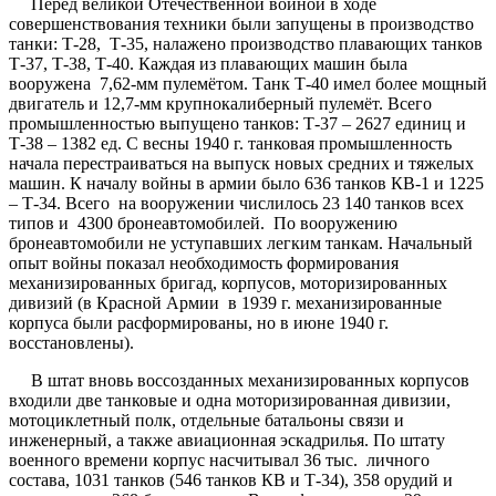
Перед великой Отечественной войной в ходе
совершенствования техники были запущены в производство
танки: Т-28, Т-35, налажено производство плавающих танков
Т-37, Т-38, Т-40. Каждая из плавающих машин была
вооружена 7,62-мм пулемётом. Танк Т-40 имел более мощный
двигатель и 12,7-мм крупнокалиберный пулемёт. Всего
промышленностью выпущено танков: Т-37 – 2627 единиц и
Т-38 – 1382 ед. С весны 1940 г. танковая промышленность
начала перестраиваться на выпуск новых средних и тяжелых
машин. К началу войны в армии было 636 танков КВ-1 и 1225
– Т-34. Всего на вооружении числилось 23 140 танков всех
типов и 4300 бронеавтомобилей. По вооружению
бронеавтомобили не уступавших легким танкам. Начальный
опыт войны показал необходимость формирования
механизированных бригад, корпусов, моторизированных
дивизий (в Красной Армии в 1939 г. механизированные
корпуса были расформированы, но в июне 1940 г.
восстановлены).
В штат вновь воссозданных механизированных корпусов
входили две танковые и одна моторизированная дивизии,
мотоциклетный полк, отдельные батальоны связи и
инженерный, а также авиационная эскадрилья. По штату
военного времени корпус насчитывал 36 тыс. личного
состава, 1031 танков (546 танков КВ и Т-34), 358 орудий и