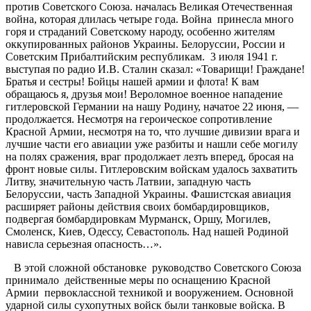
против Советского Союза. началась Великая Отечественная
война, которая длилась четыре года. Война принесла много
горя и страданий Советскому народу, особенно жителям
оккупированных районов Украины. Белоруссии, России и
Советским Прибалтийским республикам. 3 июля 1941 г.
выступая по радио И.В. Сталин сказал: «Товарищи! Граждане!
Братья и сестры! Бойцы нашей армии и флота! К вам
обращаюсь я, друзья мои! Вероломное военное нападение
гитлеровской Германии на нашу Родину, начатое 22 июня, —
продолжается. Несмотря на героическое сопротивление
Красной Армии, несмотря на то, что лучшие дивизии врага и
лучшие части его авиации уже разбиты и нашли себе могилу
на полях сражения, враг продолжает лезть вперед, бросая на
фронт новые силы. Гитлеровским войскам удалось захватить
Литву, значительную часть Латвии, западную часть
Белоруссии, часть Западной Украины. Фашистская авиация
расширяет районы действия своих бомбардировщиков,
подвергая бомбардировкам Мурманск, Оршу, Могилев,
Смоленск, Киев, Одессу, Севастополь. Над нашей Родиной
нависла серьезная опасность…».
В этой сложной обстановке руководство Советского Союза
принимало действенные меры по оснащению Красной
Армии первоклассной техникой и вооружением. Основной
ударной силы сухопутных войск были танковые войска. В