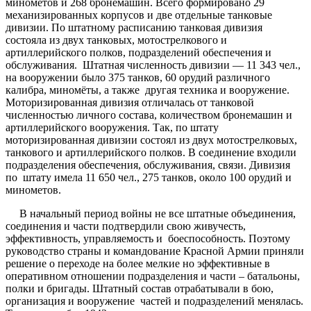
минометов и 268 бронемашин. Всего формировано 29
механизированных корпусов и две отдельные танковые
дивизии. По штатному расписанию танковая дивизия
состояла из двух танковых, мотострелкового и
артиллерийского полков, подразделений обеспечения и
обслуживания. Штатная численность дивизии — 11 343 чел.,
на вооружении было 375 танков, 60 орудий различного
калибра, миномёты, а также другая техника и вооружение.
Моторизированная дивизия отличалась от танковой
численностью личного состава, количеством бронемашин и
артиллерийского вооружения. Так, по штату
моторизированная дивизии состоял из двух мотострелковых,
танкового и артиллерийского полков. В соединение входили
подразделения обеспечения, обслуживания, связи. Дивизия
по штату имела 11 650 чел., 275 танков, около 100 орудий и
минометов.
В начальный период войны не все штатные объединения,
соединения и части подтвердили свою живучесть,
эффективность, управляемость и боеспособность. Поэтому
руководство страны и командование Красной Армии приняли
решение о переходе на более мелкие но эффективные в
оперативном отношении подразделения и части – батальоны,
полки и бригады. Штатный состав отрабатывали в бою,
организация и вооружение частей и подразделений менялась.