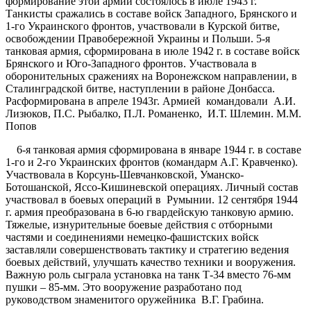
формирование этой армии состоялось в июле 1943 г.
Танкисты сражались в составе войск Западного, Брянского и
1-го Украинского фронтов, участвовали в Курской битве,
освобождении Правобережной Украины и Польши. 5-я
танковая армия, сформирована в июле 1942 г. в составе войск
Брянского и Юго-Западного фронтов. Участвовала в
оборонительных сражениях на Воронежском направлении, в
Сталинградской битве, наступлении в районе Донбасса.
Расформирована в апреле 1943г. Армией командовали А.И.
Лизюков, П.С. Рыбалко, П.Л. Романенко, И.Т. Шлемин. М.М.
Попов
6-я танковая армия сформирована в январе 1944 г. в составе
1-го и 2-го Украинских фронтов (командарм А.Г. Кравченко).
Участвовала в Корсунь-Шевчанковской, Уманско-
Ботошанской, Яссо-Кишиневской операциях. Личный состав
участвовал в боевых операций в Румынии. 12 сентября 1944
г. армия преобразована в 6-ю гвардейскую танковую армию.
Тяжелые, изнурительные боевые действия с отборными
частями и соединениями немецко-фашистских войск
заставляли совершенствовать тактику и стратегию ведения
боевых действий, улучшать качество техники и вооружения.
Важную роль сыграла установка на танк Т-34 вместо 76-мм
пушки – 85-мм. Это вооружение разработано под
руководством знаменитого оружейника В.Г. Грабина.