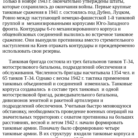
Только в ноябре 1943 г. окончательно утверждены штаты,
которые сохранились до окончания войны. Первые крупные
танковые сражения в 1941 г. состоялись под Дубно, Луцком,
Ровно между наступающей немецко-фашистской 1-й танковой
группой и механизированными корпусами Юго-Западного
фронта. Контрудары 6-го механизированного корпуса и
общевойсковых соединений вылились во встречное танковое
сражение. Они вынудили противника вместо стремительного
наступления на Киев отражать контрудары и преждевременно
использовать свои резервы.
Танковая бригада состояла из трех батальонов танков Т-34,
мотострелкового батальона, подразделений обеспечения и
обслуживания. Численность бригады насчитывала 1354 чел. и
65 танков Т-34. Однако с весны 1942 г. тактика применения
танковых объединений и соединений изменилась. Танковые
корпуса создавались в составе трех танковых и одной
мотострелковой бригад, разведывательного батальона,
дивизионов зенитной и ракетной артиллерии и
подразделений обеспечения. Учитывая быстро меняющуюся
обстановку, необходимость проведение военных операций на
значительных территориях с охватом противника на больших
расстояниях, весной и летом 1942 г. начали формировать
танковые армии. Поначалу было сформировано четыре
танковые армии. В их структуру входили танковые корпуса и