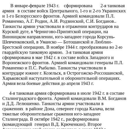
В январе-феврале 1943 г. сформирована 2-я танковая
армия в составе войск Центрального, 1-го и 2-го Украинских
и 1-го Белорусского фронтов. Армией командовали П.Л.
Романенко, А.Г. Родин, А.И. Родзинский, С.И. Богданов..
Танкисты армии участвовали в отражении контрударов на
Курской дуге, в Чернигово-Припятской операции, на
Винницком направлении, юго-западнее города Корсунь-
Шевченковский, в Уманско — Ботошанской и Люблин-
Брестской операциях. В ноябре 1944 г. преобразована во 2-ю
гвардейскую танковую армию. 3-я танковая армия
сформирована в мае 1942 г. в составе войск Западного и
Воронежского фронтов. Армией командовали генералы П.Л.
Романенко и П.С. Рыбалко. Танкисты участвовали в
контрударе южнее г. Козельск, в Острогожско-Россошанской,
Харьковской наступательной и оборонительной операциях.
Армия вела боевые действия до апреля 1943 г.
4-я танковая армия сформирована в июле 1942 г. в составе
Сталинградского фронта. Армией командовали В.М. Богданов
и Д.Д. Лелюшенко. Танкисты армии участвовали в
сражениях в районе Дона, севернее города Калача, вели
тяжелые оборонительные сражения юго-западнее
Сталинграда. В октябре 1942 г., расформирована
(командующий генерал В.Д. Крюченкин). Второе