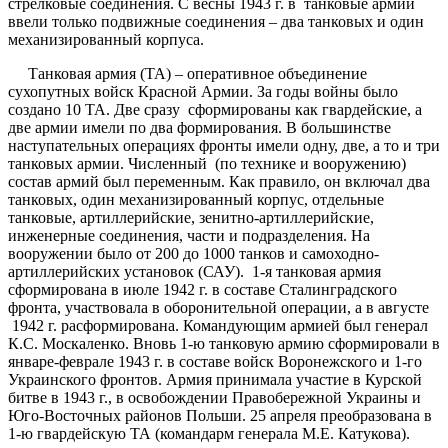
стрелковые соединения. С весны 1943 г. в танковые армии
ввели только подвижные соединения – два танковых и один
механизированный корпуса.
Танковая армия (ТА) – оперативное объединение
сухопутных войск Красной Армии. За годы войны было
создано 10 ТА. Две сразу сформированы как гвардейские, а
две армии имели по два формирования. В большинстве
наступательных операциях фронты имели одну, две, а то и три
танковых армии. Численный (по технике и вооружению)
состав армий был переменным. Как правило, он включал два
танковых, один механизированный корпус, отдельные
танковые, артиллерийские, зенитно-артиллерийские,
инженерные соединения, части и подразделения. На
вооружении было от 200 до 1000 танков и самоходно-
артиллерийских установок (САУ). 1-я танковая армия
сформирована в июле 1942 г. в составе Сталинградского
фронта, участвовала в оборонительной операции, а в августе
1942 г. расформирована. Командующим армией был генерал
К.С. Москаленко. Вновь 1-ю танковую армию сформировали в
январе-феврале 1943 г. в составе войск Воронежского и 1-го
Украинского фронтов. Армия принимала участие в Курской
битве в 1943 г., в освобождении Правобережной Украины и
Юго-Восточных районов Польши. 25 апреля преобразована в
1-ю гвардейскую ТА (командарм генерала М.Е. Катукова).