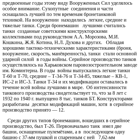
предвоенные годы этому виду Вооруженных Сил уделялось
особое внимание. Сухопутные соединения и части
оснащались лучшей по тем временам бронетанковой
техникой. На вооружении находились легкие, средние и
тяжелые танки. Среди бронемашин лучшими считались
танки созданные советскими конструкторскими
коллективами под руководством А.А. Морозова, М.И.
Кошкина, Ж.Я. Котина, Н.Л. Духова и других. Обладая
хорошими тактико-техническими характеристиками (броня,
вооружение, скорость, манёвренность), танки стали основной
ударной силой в годы войны. Серийное производство танков
осуществлялось на Харьковском паровозостроительном заводе
им. Коминтерна. В годы войны выпускались легкие танки
Т-60 и Т-70, средние – Т-34-76 и Т-34-85, тяжелые – КВ-1,
ИС-2 и ИС-3. Танки Т-34 и их модификации оставались в
течение всей войны лучшими в мире. Об интенсивности
танкового производства свидетельствует то, что за 8 лет с
1932 по 1940 г. выпущено 8 тыс. танков БТ. Конструкторами
разработаны десятки модификаций машин, хотя в серийное
производство принято — 12.
Среди других типов бронемашин, вошедших в серийное
производство, был Т-26. Первоначально танк имел две
башни, оснащенные пулемётами, а в последующем одну
башню с 37-мм пушкой и спаренным с ней 7,62-мм