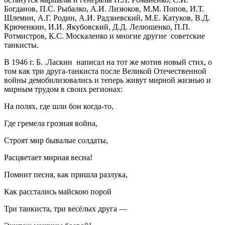
Богданов, П.С. Рыбалко, А.И. Лизюков, М.М. Попов, И.Т.
Шлемин, А.Г. Родин, А.И. Радзиевский, М.Е. Катуков, В.Д.
Крюченкин, И.И. Якубовский, Д.Д. Лелюшенко, П.П.
Ротмистров, К.С. Москаленко и многие другие советские
танкисты.
В 1946 г. Б. .Ласкин написал на тот же мотив новый стих, о
том как три друга-танкиста после Великой Отечественной
войны демобилизовались и теперь живут мирной жизнью и
мирным трудом в своих регионах:
На полях, где шли бои когда-то,
Где гремела грозная война,
Строят мир бывалые солдаты,
Расцветает мирная весна!
Помнит песня, как пришла разлука,
Как расстались майскою порой
Три танкиста, три весёлых друга —