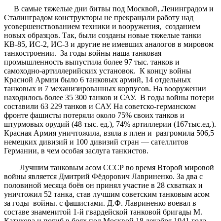
В самые тяжелые дни битвы под Москвой, Ленинградом и
Сталинградом конструкторы не прекращали работу над
усовершенствованием техники и вооружения, созданием
новых образцов. Так, были созданы новые тяжелые танки
КВ-85, ИС-2, ИС-3 и другие не имевших аналогов в мировом
танкостроении. За годы войны наша танковая
промышленность выпустила более 97 тыс. танков и
самоходно-артиллерийских установок. К концу войны
Красной Армии было 6 танковых армий, 14 отдельных
танковых и 7 механизированных корпусов. На вооружении
находилось более 35 300 танков и САУ. В годы войны потери
составили 63 229 танков и САУ. На советско-германском
фронте фашисты потеряли около 75% своих танков и
штурмовых орудий (48 тыс. ед.), 74% артиллерии (167тыс.ед.).
Красная Армия уничтожила, взяла в плен и разгромила 506,5
немецких дивизий и 100 дивизий стран — сателлитов
Германии, в чем особая заслуга танкистов.
Лучшим танковым асом СССР во время Второй мировой
войны является Дмитрий Фёдорович Лавриненко. За два с
половиной месяца боёв он принял участие в 28 схватках и
уничтожил 52 танка, став лучшим советским танковым асом
за годы войны. с фашистами. Д.Ф. Лавриненко воевал в
составе знаменитой 1-й гвардейской танковой бригады М.
Катукова и погиб в боях под Москвой 18 декабря 1941 года —