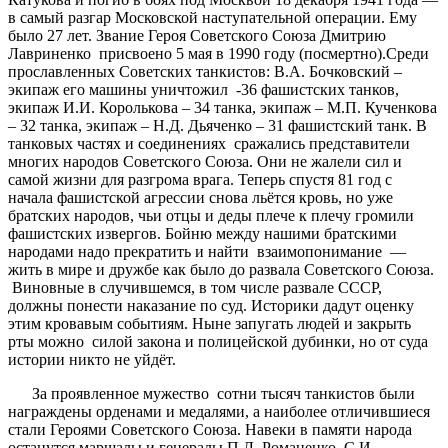
в самый разгар Московской наступательной операции. Ему
было 27 лет. Звание Героя Советского Союза Дмитрию
Лавриненко присвоено 5 мая в 1990 году (посмертно).Среди
прославленных Советских танкистов: В.А. Бочковский –
экипаж его машины уничтожил -36 фашистских танков,
экипаж И.И. Королькова – 34 танка, экипаж – М.П. Кученкова
– 32 танка, экипаж – Н.Д. Дьяченко – 31 фашистский танк. В
танковых частях и соединениях сражались представители
многих народов Советского Союза. Они не жалели сил и
самой жизни для разгрома врага. Теперь спустя 81 год с
начала фашистской агрессии снова льётся кровь, но уже
братских народов, чьи отцы и деды плече к плечу громили
фашистских извергов. Бойню между нашими братскими
народами надо прекратить и найти взаимопонимание —
жить в мире и дружбе как было до развала Советского Союза.
Виновные в случившемся, в том числе развале СССР,
должны понести наказание по суд. Историки дадут оценку
этим кровавым событиям. Ныне запугать людей и закрыть
рты можно силой закона и полицейской дубинки, но от суда
истории никто не уйдёт.
За проявленное мужество сотни тысяч танкистов были
награждены орденами и медалями, а наиболее отличившиеся
стали Героями Советского Союза. Навеки в памяти народа
останутся маршалы и генералы П.Л. Романенко, С.И.