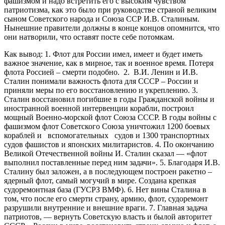
фашизмом и надо встретить его с высоким чувством
патриотизма, как это было при руководстве страной великим
сыном Советского народа и Союза ССР И.В. Сталиным.
Нынешние правители должны в конце концов опомнится, что
они натворили, что оставят посте себе потомкам.
Как вывод: 1. Флот для России имел, имеет и будет иметь
важное значение, как в мирное, так и военное время. Потеря
флота Россией – смерти подобно. 2. В.И. Ленин и И.В.
Сталин понимали важность флота для СССР – России и
приняли меры по его восстановлению и укреплению. 3.
Сталин восстановил погибшие в годы Гражданской войны и
иностранной военной интервенции корабли, построил
мощный Военно-морской флот Союза СССР. В годы войны с
фашизмом флот Советского Союза уничтожил 1200 боевых
кораблей и вспомогательных судов и 1300 транспортных
судов фашистов и японских милитаристов. 4. По окончанию
Великой Отечественной войны И. Сталин сказал — «флот
выполнил поставленные перед ним задачи». 5. Благодаря И.В.
Сталину был заложен, а в последующем построен ракетно –
ядерный флот, самый могучий в мире. Создана крепкая
судоремонтная база (ГУСРЗ ВМФ). 6. Нет вины Сталина в
том, что после его смерти страну, армию, флот, судоремонт
разрушили внутренние и внешние враги. 7. Главная задача
патриотов, — вернуть Советскую власть и былой авторитет