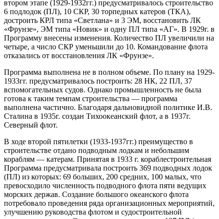
втором этапе (1929-1932гг.) предусматривалось строительство
6 подлодок (ПЛ), 10 СКР, 30 торпедных катеров (ТКА),
достроить КРЛ типа «Светлана» и 3 ЭМ, восстановить ЛК
«Фрунзе», ЭМ типа «Новик» и одну ПЛ типа «АГ». В 1929г. в
Программу внесены изменения. Количество ПЛ увеличили на
четыре, а число СКР уменьшили до 10. Командование флота
отказались от восстановления ЛК «Фрунзе».
Программа выполнена не в полном объеме. По плану на 1929-
1933гг. предусматривалось построить: 28 НК, 22 ПЛ, 37
вспомогательных судов. Однако промышленность не была
готова к таким темпам строительства — программа
выполнена частично. Благодаря дальновидной политике И.В.
Сталина в 1935г. создан Тихоокеанский флот, а в 1937г.
Северный флот.
В ходе второй пятилетки (1933-1937гг.) преимущество в
строительстве отдано подводным лодкам и небольшим
кораблям — катерам. Принятая в 1933 г. кораблестроительная
Программа предусматривала построить 369 подводных лодок
(ПЛ) из которых: 69 больших, 200 средних, 100 малых, что
превосходило численность подводного флота пяти ведущих
морских держав. Создание большого океанского флота
потребовало проведения ряда организационных мероприятий,
улучшению руководства флотом и судостроительной