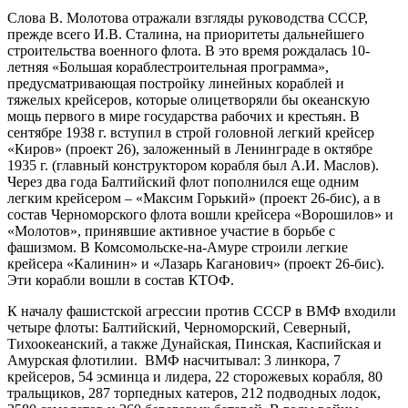
Слова В. Молотова отражали взгляды руководства СССР,
прежде всего И.В. Сталина, на приоритеты дальнейшего
строительства военного флота. В это время рождалась 10-
летняя «Большая кораблестроительная программа»,
предусматривающая постройку линейных кораблей и
тяжелых крейсеров, которые олицетворяли бы океанскую
мощь первого в мире государства рабочих и крестьян. В
сентябре 1938 г. вступил в строй головной легкий крейсер
«Киров» (проект 26), заложенный в Ленинграде в октябре
1935 г. (главный конструктором корабля был А.И. Маслов).
Через два года Балтийский флот пополнился еще одним
легким крейсером – «Максим Горький» (проект 26-бис), а в
состав Черноморского флота вошли крейсера «Ворошилов» и
«Молотов», принявшие активное участие в борьбе с
фашизмом. В Комсомольске-на-Амуре строили легкие
крейсера «Калинин» и «Лазарь Каганович» (проект 26-бис).
Эти корабли вошли в состав КТОФ.
К началу фашистской агрессии против СССР в ВМФ входили
четыре флоты: Балтийский, Черноморский, Северный,
Тихоокеанский, а также Дунайская, Пинская, Каспийская и
Амурская флотилии. ВМФ насчитывал: 3 линкора, 7
крейсеров, 54 эсминца и лидера, 22 сторожевых корабля, 80
тральщиков, 287 торпедных катеров, 212 подводных лодок,