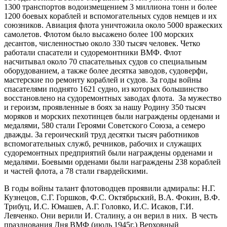
1300 транспортов водоизмещением 3 миллиона тонн и более
1200 боевых кораблей и вспомогательных судов немцев и их
союзников. Авиация флота уничтожила около 5000 вражеских
самолетов. Флотом было высажено более 100 морских
десантов, численностью около 330 тысяч человек. Четко
работали спасатели и судоремонтники ВМФ. Флот
насчитывал около 70 спасательных судов со специальным
оборудованием, а также более десятка заводов, судоверфи,
мастерские по ремонту кораблей и судов. За годы войны
спасателями поднято 1621 судно, из которых большинство
восстановлено на судоремонтных заводах флота. За мужество
и героизм, проявленные в боях за нашу Родину 350 тысяч
моряков и морских пехотинцев были награждены орденами и
медалями, 580 стали Героями Советского Союза, а семеро
дважды. За героический труд десятки тысяч работников
вспомогательных служб, речников, рабочих и служащих
судоремонтных предприятий были награждены орденами и
медалями. Боевыми орденами были награждены 238 кораблей
и частей флота, а 78 стали гвардейскими.
В годы войны талант флотоводцев проявили адмиралы: Н.Г.
Кузнецов, С.Г. Горшков, Ф.С. Октябрьский, В.А. Фокин, В.Ф.
Трибуц, И.С. Юмашев, А.Г. Головко, И.С. Исаков, Г.И.
Левченко. Они верили И. Сталину, а он верил в них. В честь
празднования Дня ВМФ (июль 1945г.) Верховный