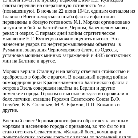
флоты перешли на оперативную готовность № 2
(повышенную). В ночь на 22 июня 1941г. единым сигналом из
Главного Военно-морского штаба флоты и флотилии
переведены в боевую готовность №1. Моряки организовано
вступили в бой на Балтийском, Черном, Баренцевом морях,
реках и озерах. С первых дней войны стратегическое
мышление Н.Г. Кузнецова можно оценить высоко. Это
нанесение ударов по нефтепромышленным объектам в
Румынии, эвакуация Черноморского флота из Одессы,
установка мощных минных заграждений и 4835 контактных
мин на Балтике и другое.
Моряки верили Сталину и на заботу отвечали стойкостью и
храбростью в борьбе с врагом. В начальный период войны
бомбардировщики Краснознаменного Балтийского флота с
острова Эзель совершали налёты на Берлин и другие
немецкие города. Героизм и высокое искусство проявили в
боях летчики, ставшие Героями Советского Союза В.Ф.
Голубев, К.В. Соловьев, М.А. Ефимов, П.П. Кожанов и
другие.
Военный совет Черноморского флота обратился к военным
морякам и населению города с призывом, во что бы то ни
стало отстоять Севастополь. «Каждый боец, командир и
политработник должен драться с врагом до последней капли