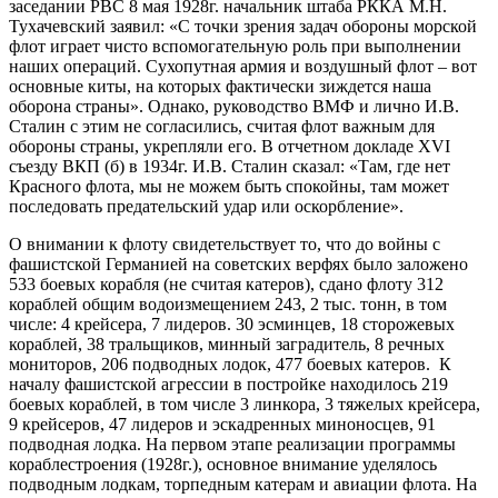
заседании РВС 8 мая 1928г. начальник штаба РККА М.Н.
Тухачевский заявил: «С точки зрения задач обороны морской
флот играет чисто вспомогательную роль при выполнении
наших операций. Сухопутная армия и воздушный флот – вот
основные киты, на которых фактически зиждется наша
оборона страны». Однако, руководство ВМФ и лично И.В.
Сталин с этим не согласились, считая флот важным для
обороны страны, укрепляли его. В отчетном докладе ХVI
съезду ВКП (б) в 1934г. И.В. Сталин сказал: «Там, где нет
Красного флота, мы не можем быть спокойны, там может
последовать предательский удар или оскорбление».
О внимании к флоту свидетельствует то, что до войны с
фашистской Германией на советских верфях было заложено
533 боевых корабля (не считая катеров), сдано флоту 312
кораблей общим водоизмещением 243, 2 тыс. тонн, в том
числе: 4 крейсера, 7 лидеров. 30 эсминцев, 18 сторожевых
кораблей, 38 тральщиков, минный заградитель, 8 речных
мониторов, 206 подводных лодок, 477 боевых катеров. К
началу фашистской агрессии в постройке находилось 219
боевых кораблей, в том числе 3 линкора, 3 тяжелых крейсера,
9 крейсеров, 47 лидеров и эскадренных миноносцев, 91
подводная лодка. На первом этапе реализации программы
кораблестроения (1928г.), основное внимание уделялось
подводным лодкам, торпедным катерам и авиации флота. На