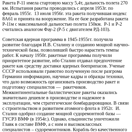
Ракета Р-11 имела стартовую массу 5,4т, дальность полета 270
км. Испытания ракеты проводились с апреля 1953г. по
февраль 1955г. 13 июля 1956г. эта ракета получившая индекс
8А61 и принята на вооружение. На ее базе разработана ракета
Р-11м с максимальной дальностью полета 150км. Р-1 и Р-2
считались аналогом Фау-2 (Р-5 с двигателем РД-103).
Советская ядерная программа в 1945-1955гг. получила
развитие благодаря И.В. Сталину и созданию мощной научно-
технической базы, позволившей быстро нарастить темпы
работ. К началу 1950г. ракетные программы получили
приоритетное развитие, ибо Сталин отдавал предпочтение
ракете как средству доставки ядерных боеприпасов. Ученые
СССР использовали грамотно полученную после разгрома
Германии информацию, научные кадры и образцы техники,
что дало возможность организовать производство ракет и
подготовку специалистов — ракетчиков.
Межконтинентальные баллистические ракеты оказались
значительно дешевле в производстве и надежнее в
эксплуатации, чем стратегические бомбардировщики. В связи
с строительством и развитием атомного флота в 1952г. И.
Сталин одобрил создание мощной судоремонтной базы —
ГУСРЗ ВМФ (в 1954г.). Однако, ельцинисты уничтожили
Главк в составе ВМФ, а с ним и высококлассных
специалистов – судоремонтников. Корабль без качественного