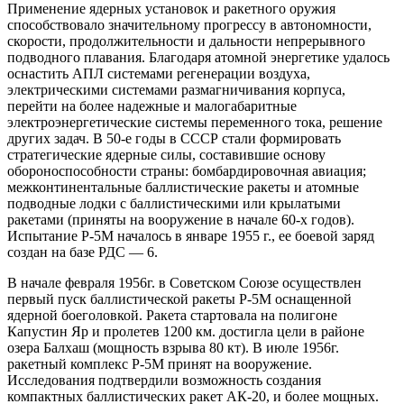
Применение ядерных установок и ракетного оружия
способствовало значительному прогрессу в автономности,
скорости, продолжительности и дальности непрерывного
подводного плавания. Благодаря атомной энергетике удалось
оснастить АПЛ системами регенерации воздуха,
электрическими системами размагничивания корпуса,
перейти на более надежные и малогабаритные
электроэнергетические системы переменного тока, решение
других задач. В 50-е годы в СССР стали формировать
стратегические ядерные силы, составившие основу
обороноспособности страны: бомбардировочная авиация;
межконтинентальные баллистические ракеты и атомные
подводные лодки с баллистическими или крылатыми
ракетами (приняты на вооружение в начале 60-х годов).
Испытание Р-5М началось в январе 1955 г., ее боевой заряд
создан на базе РДС — 6.
В начале февраля 1956г. в Советском Союзе осуществлен
первый пуск баллистической ракеты Р-5М оснащенной
ядерной боеголовкой. Ракета стартовала на полигоне
Капустин Яр и пролетев 1200 км. достигла цели в районе
озера Балхаш (мощность взрыва 80 кт). В июле 1956г.
ракетный комплекс Р-5М принят на вооружение.
Исследования подтвердили возможность создания
компактных баллистических ракет АК-20, и более мощных.