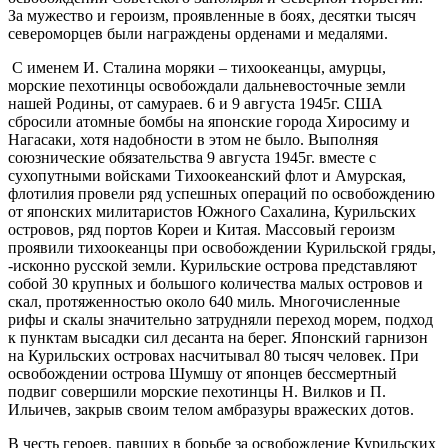
За мужество и героизм, проявленные в боях, десятки тысяч
североморцев были награждены орденами и медалями.
С именем И. Сталина моряки – тихоокеанцы, амурцы,
морские пехотинцы освобождали дальневосточные земли
нашей Родины, от самураев. 6 и 9 августа 1945г. США
сбросили атомные бомбы на японские города Хиросиму и
Нагасаки, хотя надобности в этом не было. Выполняя
союзнические обязательства 9 августа 1945г. вместе с
сухопутными войсками Тихоокеанский флот и Амурская,
флотилия провели ряд успешных операций по освобождению
от японских милитаристов Южного Сахалина, Курильских
островов, ряд портов Кореи и Китая. Массовый героизм
проявили тихоокеанцы при освобождении Курильской гряды,
-исконно русской земли. Курильские острова представляют
собой 30 крупных и большого количества малых островов и
скал, протяженностью около 640 миль. Многочисленные
рифы и скалы значительно затрудняли переход морем, подход
к пунктам высадки сил десанта на берег. Японский гарнизон
на Курильских островах насчитывал 80 тысяч человек. При
освобождении острова Шумшу от японцев бессмертный
подвиг совершили морские пехотинцы Н. Вилков и П.
Ильичев, закрыв своим телом амбразуры вражеских дотов.
В честь героев, павших в борьбе за освобождение Курильских