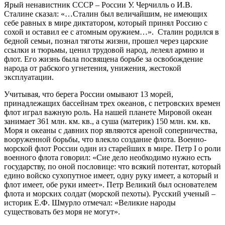
Ярый ненавистник СССР – России У. Черчилль о И.В.
Сталине сказал: «…Сталин был величайшим, не имеющих
себе равных в мире диктатором, который принял Россию с
сохой и оставил ее с атомным оружием…». Сталин родился в
бедной семьи, познал тяготы жизни, прошел через царские
ссылки и тюрьмы, ценил трудовой народ, лелеял армию и
флот. Его жизнь была посвящена борьбе за освобождение
народа от рабского угнетения, унижения, жестокой
эксплуатации.
Учитывая, что берега России омывают 13 морей,
принадлежащих бассейнам трех океанов, с петровских времен
флот играл важную роль. На нашей планете Мировой океан
занимает 361 млн. км. кв., а суша (материк) 150 млн. км. кв.
Моря и океаны с давних пор являются ареной соперничества,
вооруженной борьбы, что влекло создание флота. Военно-
морской флот России один из старейших в мире. Петр I о роли
военного флота говорил: «Сие дело необходимо нужно есть
государству, по оной пословице: что всякий потентат, который
едино войско сухопутное имеет, одну руку имеет, а который и
флот имеет, обе руки имеет». Петр Великий был основателем
флота и морских солдат (морской пехоты). Русский ученый –
историк Е.Ф. Шмурло отмечал: «Великие народы
существовать без моря не могут».