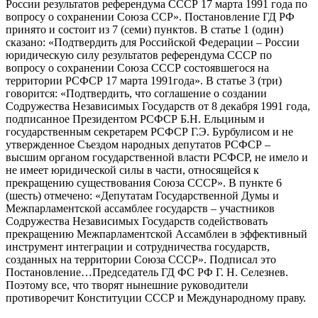
России результатов референдума СССР 17 марта 1991 года по
вопросу о сохранении Союза ССР». Постановление ГД РФ
принято и состоит из 7 (семи) пунктов. В статье 1 (один)
сказано: «Подтвердить для Российской Федерации – России
юридическую силу результатов референдума СССР по
вопросу о сохранении Союза СССР состоявшегося на
территории РСФСР 17 марта 1991года». В статье 3 (три)
говорится: «Подтвердить, что соглашение о создании
Содружества Независимых Государств от 8 декабря 1991 года,
подписанное Президентом РСФСР Б.Н. Ельциным и
государственным секретарем РСФСР Г.Э. Бурбулисом и не
утвержденное Съездом народных депутатов РСФСР –
высшим органом государственной власти РСФСР, не имело и
не имеет юридической силы в части, относящейся к
прекращению существования Союза СССР». В пункте 6
(шесть) отмечено: «Депутатам Государственной Думы и
Межпарламентской ассамблее государств – участников
Содружества Независимых Государств содействовать
прекращению Межпарламентской Ассамблеи в эффективный
инструмент интеграции и сотрудничества государств,
созданных на территории Союза СССР». Подписал это
Постановление…Председатель ГД ФС РФ Г. Н. Селезнев.
Поэтому все, что творят нынешние руководители
противоречит Конституции СССР и Международному праву.