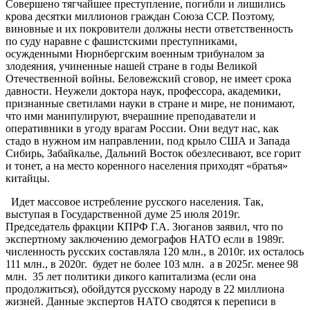
Совершено тягчайшее преступление, погибли и лишились
крова десятки миллионов граждан Союза ССР. Поэтому,
виновные и их покровители должны нести ответственность
по суду наравне с фашистскими преступниками,
осужденными Нюрнбергским военным трибуналом за
злодеяния, учиненные нашей стране в годы Великой
Отечественной войны. Беловежский сговор, не имеет срока
давности. Неужели доктора наук, профессора, академики,
признанные светилами науки в стране и мире, не понимают,
что ими манипулируют, вчерашние преподаватели и
оперативники в угоду врагам России. Они ведут нас, как
стадо в нужном им направлении, под крыло США и Запада
Сибирь, Забайкалье, Дальний Восток обезлесивают, все горит
и тонет, а на место коренного населения приходят «братья»
китайцы.
Идет массовое истребление русского населения. Так,
выступая в Государственной думе 25 июля 2019г.
Председатель фракции КПРФ Г.А. Зюганов заявил, что по
экспертному заключению демографов НАТО если в 1989г.
численность русских составляла 120 млн., в 2010г. их осталось
111 млн., в 2020г. будет не более 103 млн. а в 2025г. менее 98
млн. 35 лет политики дикого капитализма (если она
продолжиться), обойдутся русскому народу в 22 миллиона
жизней. Данные экспертов НАТО сводятся к переписи в