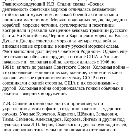
Главнокомандующий И.В. Сталин сказал: «Боевая
деятельность советских моряков отличалась беззаветной
стойкостью и мужеством, высокой боевой активностью и
воинским мастерством. Моряки подводных лодок, надводных
кораблей, морские летчики, артиллеристы и пехотинцы
восприняли и развили все ценное вековых традиций русского
флота. На Балтийском, Черном и Баренцевом морях, на Волге,
Дунае и Днепре советские моряки за четыре года войны
вписали новые страницы в книгу русской морской славы.
Флот выполнил долг перед Советской Родиной». Однако, еще
не остыли корабельные орудия, а по вине США и Англии
началась т.н. холодная война, которая длилась с 1946 по
1991г., вплоть до развала Советского Союза. Холодная война –
это глобальное геополитическое, военное, экономическое и
идеологическое противостояние между СССР и его
союзниками с одной стороны, США и их союзниками – с
другой. Холодная война сопровождалась гонкой обычных и
ракетно – ядерных вооружений.
И.В. Сталин осознал опасность и принял меры по
укреплению армии и флота, созданию ракетно — ядерного
оружия. Ученые Курчатов, Харитон, Щёлкин, Зельдович,
Тамм, Семенов, Александров, Королев, Янгель и другие под
руководством Л.П. Берия, Славского и других руководителей,
приняли конкретные меры по ликвидации отставания от