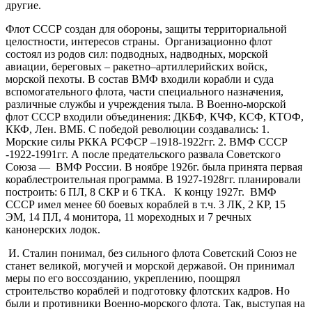
другие.
Флот СССР создан для обороны, защиты территориальной
целостности, интересов страны. Организационно флот
состоял из родов сил: подводных, надводных, морской
авиации, береговых – ракетно–артиллерийских войск,
морской пехоты. В состав ВМФ входили корабли и суда
вспомогательного флота, части специального назначения,
различные службы и учреждения тыла. В Военно-морской
флот СССР входили объединения: ДКБФ, КЧФ, КСФ, КТОФ,
ККФ, Лен. ВМБ. С победой революции создавались: 1.
Морские силы РККА РСФСР –1918-1922гг. 2. ВМФ СССР
-1922-1991гг. А после предательского развала Советского
Союза — ВМФ России. В ноябре 1926г. была принята первая
кораблестроительная программа. В 1927-1928гг. планировали
построить: 6 ПЛ, 8 СКР и 6 ТКА. К концу 1927г. ВМФ
СССР имел менее 60 боевых кораблей в т.ч. 3 ЛК, 2 КР, 15
ЭМ, 14 ПЛ, 4 монитора, 11 мореходных и 7 речных
канонерских лодок.
И. Сталин понимал, без сильного флота Советский Союз не
станет великой, могучей и морской державой. Он принимал
меры по его воссозданию, укреплению, поощрял
строительство кораблей и подготовку флотских кадров. Но
были и противники Военно-морского флота. Так, выступая на