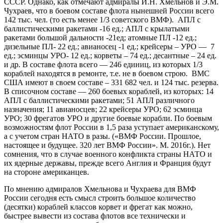
СССР. Однако, как отмечают адмиралы И.Н. Хмельнов и Э.М.
Чухраев, что в боевом составе флота нынешней России всего
142 тыс. чел. (то есть менее 1/3 советского ВМФ). АПЛ с
баллистическими ракетами -16 ед.; АПЛ с крылатыми
ракетами большой дальности -21ед; атомные ПЛ -12 ед.;
дизельные ПЛ- 22 ед.; авианосец -1 ед.; крейсеры – УРО — 7
ед.; эсминцы УРО- 12 ед.; корветы – 74 ед.; десантные – 24 ед.
и др. В составе флота всего — 246 единиц, из которых 1/3
кораблей находятся в ремонте, т.е. не в боевом строю. ВМС
США имеют в своем составе – 331 682 чел. и 124 тыс. резерва.
В списочном составе — 260 боевых кораблей, из которых: 14
АПЛ с баллистическими ракетами; 51 АПЛ различного
назначения; 11 авианосцев; 22 крейсеры УРО; 62 эсминца
УРО; 30 фрегатов УРО и другие боевые корабли. По боевым
возможностям флот России в 1,5 раза уступает американскому,
а с учетом стран НАТО в разы. («ВМФ России. Прошлое,
настоящее и будущее. 320 лет ВМФ России». М. 2016г.). Нет
сомнения, что в случае военного конфликта страны НАТО и
их ядерные державы, прежде всего Англия и Франция будут
на стороне американцев.
По мнению адмиралов Хмельнова и Чухраева для ВМФ
России сегодня есть смысл строить большое количество
(десятки) кораблей классов корвет и фрегат как можно,
быстрее вывести из состава флотов все технически и