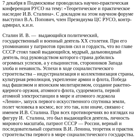
7 декабря в Подмосковье проводилась научно-практическая
конференция РУСО на тему: «Теоретическое и практическое
наследие И.В. Сталина». С докладом на этом научном форуме
выступил В.А. Попович, член Президиума ЦС РУСО, контр-
адмирал, к.и.н.
Сталин И. В. — выдающийся политический,
государственный и военный деятель ХХ столетия. При его
упоминании у патриотов прилив сил и гордость, что во главе
СССР стоял такой выдающийся, мудрый, дальновидный
деятель, под руководством которого страна добились
огромных успехов, а у ельцинистов, сторонников Запада
злоба и ненависть. Успехи в ходе социалистического
строительства – индустриализация и коллективизация страны,
культурная революция, укрепление армии и флота, Победа
над фашизмом и японским милитаризмом, создание ракетно-
ядерного оружия, атомного флота, судоремонта, первой
атомной электростанции в мире и атомного ледокола
«Ленин», запуск первого искусственного спутника земли,
полет человека в космос, все это так, или иначе, связано с
именем И.В. Сталина. При всех противоречиях во взглядах на
фигуру И. Сталина, это был выдающейся деятель, личность
мирового масштаба, патриот СССР — России, верный и
последовательный соратник В.И. Ленина, теоретик и практик
строительства первого в мире социалистического государства.