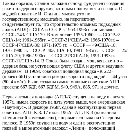
Таким образом, Сталин заложил основу, фундамент создания
ракетно-ядерного оружия, которым пользуемся и сегодня. О
мудрой политике И. Сталина мыслящего по
государственному, масштабно, на перспективу
свидетельствует то, что строительство атомных подводных
лодок (АПЛ) в США и СССР в 1953-1993гг. составляло:
СССР- 243/ США179. В том числе: 1955-1960гг. – СССР-8/
США-14; 1961-1965гг. – СССР-31/США-42; 1966-1970гг. –
СССР-47/США-36; 1971-1975 гг. – СССР — 49/США-18;
1976-1980 гг. – СССР- 40/США-10; 1981-1985гг. – СССР — 25/
США-29; 1986-1990гг. – СССР-27/США-16; 1991-1993гг. –
СССР-11/США-14. В Союзе была создана мощная ракетно –
ядерная база, не уступающая флоту США и другим ведущим
державам. В 1969г. советская подводная лодка «К-222»
(проект 661) установила рекорд скорости под водой — 44 узла
(80, 4 км/ч.). Были созданы самые мощные советские АПЛ
проекта: 667 БДР, 667 БДРМ, 949, 949А, 885, 971 и другие.
Первая атомная подлодка (АПЛ-3) спущена на воду в августе
1957г., имела скорость на пять узлов выше, чем американская
«Наутилус». В декабре 1958г. сдана в эксплуатацию первая
советская АПЛ К-3. 17 июля 1962г. АПЛ К-3 (названная
«Ленинский комсомолец»), впервые всплыла на Северном
полюсе. В 1959г. спущен на воду и сдан в эксплуатацию
первый в мире атомный ледокол «Ленин», положивший