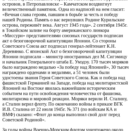
островов, в Петропавловске – Камчатском воздвигнут
величественный памятник. Одна из надписей на нем гласит:
«Вечная слава героям, павшим в борьбе за честь и победу
нашей Родины. Память о вас вернувших Родине Курильские
острова, переживёт века. Август 1945 года». 2 сентября 1945г.
в Токийском заливе на борту американского линкора
«Миссури» представителями союзных государств подписан
акт о безоговорочной капитуляции Японии. Со стороны
Советского Союза акт подписал генерал-лейтенант К.Н.
Деревянко. С японской Акт о безоговорочной капитуляции
Японии подписали – министр иностранных дел М. Сигэмицу
и начальник Генерального штаба Е. Умэдэу. 170 тысяч моряков
было награждено медалью «За победу над Японией», 30 тысяч
награждено орденами и медалями, а 51 человек были
удостоены звания Героя Советского Союза. Как и победа над
фашистской Германией на Западе, победа над милитаристской
Японией на Востоке явилась важнейшим историческим
событием на пути освобождения человечества от фашизма,
милитаризма и мировой реакции. Моряки верили И. Сталину,
а Сталин верил флоту. По окончанию войны в приказе ВГК
И.В. Сталина от 22 июля 1945г. № 371 (по войскам КА и
ВМФ) сказано: «Флот до конца выполнил свой долг перед
Советской Родиной».
За годы войны Военно-Морским флотом уничтожено около