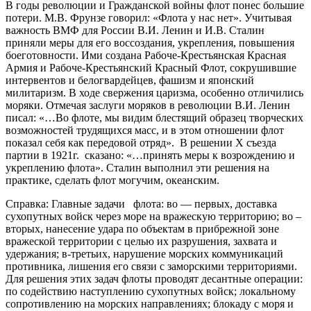
В годы революции и Гражданской войны флот понес большие
потери. М.В. Фрунзе говорил: «Флота у нас нет». Учитывая
важность ВМФ для России В.И. Ленин и И.В. Сталин
приняли меры для его воссоздания, укрепления, повышения
боеготовности. Ими создана Рабоче-Крестьянская Красная
Армия и Рабоче-Крестьянский Красный Флот, сокрушившие
интервентов и белогвардейцев, фашизм и японский
милитаризм. В ходе свержения царизма, особенно отличились
моряки. Отмечая заслуги моряков в революции В.И. Ленин
писал: «…Во флоте, мы видим блестящий образец творческих
возможностей трудящихся масс, и в этом отношении флот
показал себя как передовой отряд». В решении Х съезда
партии в 1921г. сказано: «…принять меры к возрождению и
укреплению флота». Сталин выполнил эти решения на
практике, сделать флот могучим, океанским.
Справка: Главные задачи флота: во — первых, доставка
сухопутных войск через море на вражескую территорию; во –
вторых, нанесение удара по объектам в прибрежной зоне
вражеской территории с целью их разрушения, захвата и
удержания; в-третьих, нарушение морских коммуникаций
противника, лишения его связи с заморскими территориями.
Для решения этих задач флоты проводят десантные операции:
по содействию наступлению сухопутных войск; локальному
сопротивлению на морских направлениях; блокаду с моря и