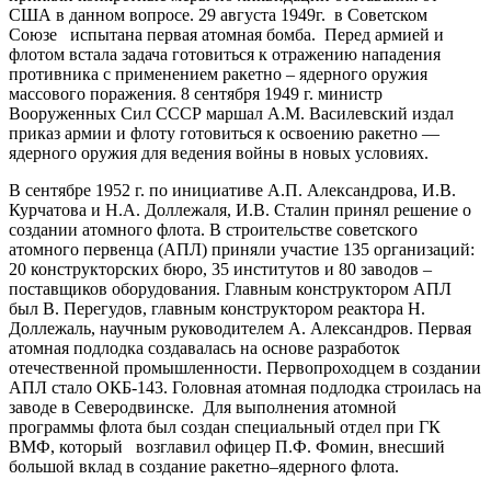
США в данном вопросе. 29 августа 1949г. в Советском
Союзе испытана первая атомная бомба. Перед армией и
флотом встала задача готовиться к отражению нападения
противника с применением ракетно – ядерного оружия
массового поражения. 8 сентября 1949 г. министр
Вооруженных Сил СССР маршал А.М. Василевский издал
приказ армии и флоту готовиться к освоению ракетно —
ядерного оружия для ведения войны в новых условиях.
В сентябре 1952 г. по инициативе А.П. Александрова, И.В.
Курчатова и Н.А. Доллежаля, И.В. Сталин принял решение о
создании атомного флота. В строительстве советского
атомного первенца (АПЛ) приняли участие 135 организаций:
20 конструкторских бюро, 35 институтов и 80 заводов –
поставщиков оборудования. Главным конструктором АПЛ
был В. Перегудов, главным конструктором реактора Н.
Доллежаль, научным руководителем А. Александров. Первая
атомная подлодка создавалась на основе разработок
отечественной промышленности. Первопроходцем в создании
АПЛ стало ОКБ-143. Головная атомная подлодка строилась на
заводе в Северодвинске. Для выполнения атомной
программы флота был создан специальный отдел при ГК
ВМФ, который возглавил офицер П.Ф. Фомин, внесший
большой вклад в создание ракетно–ядерного флота.