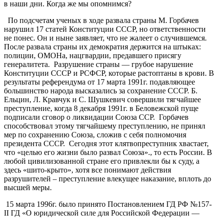
в наши дни. Когда же мы опомнимся?
По подсчетам ученых в ходе развала страны М. Горбачев
нарушил 17 статей Конституции СССР, но ответственности
не понес. Он и ныне заявляет, что не жалеет о случившемся.
После развала страны их демократия держится на штыках:
полиции, ОМОНа, нацгвардии, предавшего присягу
генералитета. Разрушение страны — грубое нарушение
Конституции СССР и РСФСР, которые растоптаны в крови. В
результаты референдума от 17 марта 1991г. подавляющее
большинство народа высказались за сохранение СССР. Б.
Ельцин, Л. Кравчук и С. Шушкевич совершили тягчайшее
преступление, когда 8 декабря 1991г. в Беловежской пуще
подписали сговор о ликвидации Союза ССР. Горбачев
способствовал этому тягчайшему преступлению, не принял
мер по сохранению Союза, сложив с себя полномочия
президента СССР. Сегодня этот клятвопреступник хвастает,
что «целью его жизни было развал Союза»., то есть России. В
любой цивилизованной стране его привлекли бы к суду, а
здесь «шито-крыто», хотя все понимают действия
разрушителей – преступление влекущее наказание, вплоть до
высшей меры.
15 марта 1996г. было принято Постановлением ГД РФ №157-
II ГД «О юридической силе для Российской Федерации —