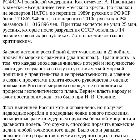
РСФСР- Российской Федерации. Как отмечает А. Пшеницын
в заметке: «Все длиннее тени «русского креста» (со ссылкой
на экспертов НАТО), по переписи 1989г. русских в РСФСР
было 119 865 946 чел., а по переписи 2010г. русских в РФ
оказалось 111 016 896 чел. При этом эксперты не учли 25 млн.
русских, которые после разрушения СССР остались в 14
бывших союзных республиках. Их положение оказалось
критическим.
За свою историю российский флот участвовал в 22 войнах,
провел 87 морских сражений (два проиграл). Трагичность в
том, что каждая эпоха заканчивалась потерей и ненужностью
флота для государства в силу отсутствия четкой морской
политики у правительства и ее преемственности, а главное —
в связи с просчетами политического руководства в оценке
положения России в мировом сообществе и влияния на
процессы геополитического плана. Вернем власть народу и
флот восстановим, как это было при И. В. Сталине.
Флот нынешней России хоть и ограничено, но получает
надводные корабли и подводные лодки нового поколения,
оснащенные ракетно-ядерным оружием большой мощности и
дальности полета. Это оружие, способно поразить вражеские
цели в любой точке земного шара. Было оно и раньше,
большинство разработок оружия и ядерного щита начаты в