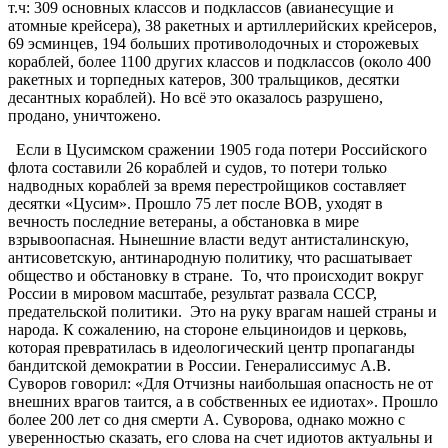
т.ч: 309 основных классов и подклассов (авианесущие и
атомные крейсера), 38 ракетных и артиллерийских крейсеров,
69 эсминцев, 194 больших противолодочных и сторожевых
кораблей, более 1100 других классов и подклассов (около 400
ракетных и торпедных катеров, 300 тральщиков, десятки
десантных кораблей). Но всё это оказалось разрушено,
продано, уничтожено.
Если в Цусимском сражении 1905 года потери Российского
флота составили 26 кораблей и судов, то потери только
надводных кораблей за время перестройщиков составляет
десятки «Цусим». Прошло 75 лет после ВОВ, уходят в
вечность последние ветераны, а обстановка в мире
взрывоопасная. Нынешние власти ведут антисталинскую,
антисоветскую, антинародную политику, что расшатывает
общество и обстановку в стране. То, что происходит вокруг
России в мировом масштабе, результат развала СССР,
предательской политики. Это на руку врагам нашей страны и
народа. К сожалению, на стороне ельциноидов и церковь,
которая превратилась в идеологический центр пропаганды
бандитской демократии в России. Генералиссимус А.В.
Суворов говорил: «Для Отчизны наибольшая опасность не от
внешних врагов таится, а в собственных ее идиотах». Прошло
более 200 лет со дня смерти А. Суворова, однако можно с
уверенностью сказать, его слова на счет идиотов актуальны и