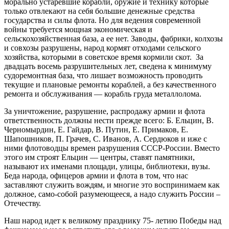
морально устаревшие корабли, оружие и технику которые
только отвлекают на себя большие денежные средства
государства и силы флота. Но для ведения современной
войны требуется мощная экономическая и
сельскохозяйственная база, а ее нет. Заводы, фабрики, колхозы
и совхозы разрушены, народ кормят отходами сельского
хозяйства, которыми в советское время кормили скот. За
двадцать восемь разрушительных лет, сведена к минимуму
судоремонтная база, что лишает возможность проводить
текущие и плановые ремонты кораблей, а без качественного
ремонта и обслуживания — корабль груда металлолома.
За уничтожение, разрушение, распродажу армии и флота
ответственность должны нести прежде всего: Б. Ельцин, В.
Черномырдин, Е. Гайдар, В. Путин, Е. Примаков, Е.
Шапошников, П. Грачев, С. Иванов, А. Сердюков и иже с
ними флотоводцы времен разрушения СССР-России. Вместо
этого им строят Ельцин — центры, ставят памятники,
называют их именами площади, улицы, библиотеки, вузы.
Беда народа, офицеров армии и флота в том, что нас
заставляют служить вождям, и многие это воспринимаем как
должное, само-собой разумеющееся, а надо служить России –
Отечеству.
Наш народ идет к великому празднику 75- летию Победы над