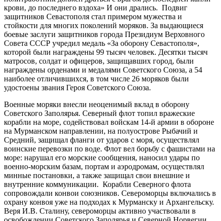
крови, до последнего вздоха» И они дрались. Подвиг
защитников Севастополя стал примером мужества и
стойкости для многих поколений моряков. За выдающиеся
боевые заслуги защитников города Президиум Верховного
Совета СССР учредил медаль «За оборону Севастополя»,
которой были награждены 99 тысяч человек. Десятки тысяч
матросов, солдат и офицеров, защищавших город, были
награждены орденами и медалями Советского Союза, а 54
наиболее отличившихся, в том числе 26 моряков были
удостоены звания Героя Советского Союза.
Военные моряки внесли неоценимый вклад в оборону
Советского Заполярья. Северный флот топил вражеские
корабли на море, содействовал войскам 14-й армии в обороне
на Мурманском направлении, на полуострове Рыбачий и
Средний, защищал фланги от ударов с моря, осуществлял
воинские перевозки по воде. Флот вел борьбу с фашистами на
море: нарушал его морские сообщения, наносил удары по
военно-морским базам, портам и аэродромам, осуществлял
минные постановки, а также защищал свои внешние и
внутренние коммуникации. Корабли Северного флота
сопровождали конвои союзников. Североморцы включались в
охрану конвоя уже на подходах к Мурманску и Архангельску.
Веря И.В. Сталину, североморцы активно участвовали в
освобождении Советского Заполярья и Северной Норвегии.