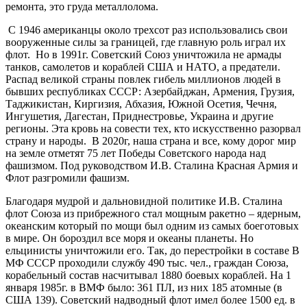
ремонта, это груда металлолома.
С 1946 американцы около трехсот раз использовались свои
вооруженные силы за границей, где главную роль играл их
флот. Но в 1991г. Советский Союз уничтожила не армады
танков, самолетов и кораблей США и НАТО, а предатели.
Распад великой страны повлек гибель миллионов людей в
бывших республиках СССР: Азербайджан, Армения, Грузия,
Таджикистан, Киргизия, Абхазия, Южной Осетия, Чечня,
Ингушетия, Дагестан, Приднестровье, Украина и другие
регионы. Эта кровь на совести тех, кто искусственно разорвал
страну и народы. В 2020г, наша страна и все, кому дорог мир
на земле отметят 75 лет Победы Советского народа над
фашизмом. Под руководством И.В. Сталина Красная Армия и
Флот разгромили фашизм.
Благодаря мудрой и дальновидной политике И.В. Сталина
флот Союза из прибрежного стал мощным ракетно – ядерным,
океанским который по мощи был одним из самых боеготовых
в мире. Он бороздил все моря и океаны планеты. Но
ельцинисты уничтожили его. Так, до перестройки в составе В
МФ СССР проходили службу 490 тыс. чел., граждан Союза,
корабельный состав насчитывал 1880 боевых кораблей. На 1
января 1985г. в ВМФ было: 361 ПЛ, из них 185 атомные (в
США 139). Советский надводный флот имел более 1500 ед. в