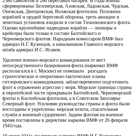
2580 самолетов и 260 береговых батарей. В годы войны
сформированы: Беломорская, Азовская, Ладожская, Чудская,
Онежская, Днепровская, Волжская флотилии. Половина
кораблей и орудий береговой обороны, треть авиации и
зенитных установок входили в состав Тихоокеанского флота.
Однако крупнейшие надводные корабли — линкоры и
крейсеры были только в составе Балтийского и
Черноморского флотов. Народным комиссаром ВМФ был
адмирал Н.Г. Кузнецов, а начальником Главного морского
штаба адмирал И.С. Исаков.
Удаление военно-морского командования от мест
непосредственного базирования флота (наркомат ВМФ
располагался в г. Москве) не помешало разгадать
стратегические и оперативно-тактические планы
гитлеровского командования, заблаговременно подготовить
флот к отражению агрессии с моря. Морские границы страны
в европейской части прикрывали Балтийский, Черноморский
флоты и Каспийская флотилия, а в Советском Заполярье
Северный флот. Усилиями руководства страны и флота были
воссозданы и укреплены: морская пехота, спасательная
служба и военный судоремонт. Задачи флотам на военное
время поставлены в директиве наркома ВМФ от 26 февраля
1941года.
19 июня 1941г. по приказу наркома ВМФ Н.Г. Кузнецова