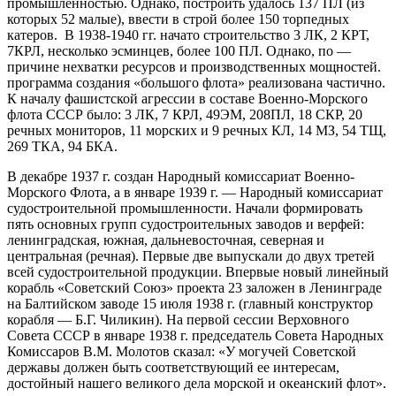
промышленностью. Однако, построить удалось 137 ПЛ (из
которых 52 малые), ввести в строй более 150 торпедных
катеров. В 1938-1940 гг. начато строительство 3 ЛК, 2 КРТ,
7КРЛ, несколько эсминцев, более 100 ПЛ. Однако, по —
причине нехватки ресурсов и производственных мощностей.
программа создания «большого флота» реализована частично.
К началу фашистской агрессии в составе Военно-Морского
флота СССР было: 3 ЛК, 7 КРЛ, 49ЭМ, 208ПЛ, 18 СКР, 20
речных мониторов, 11 морских и 9 речных КЛ, 14 МЗ, 54 ТЩ,
269 ТКА, 94 БКА.
В декабре 1937 г. создан Народный комиссариат Военно-
Морского Флота, а в январе 1939 г. — Народный комиссариат
судостроительной промышленности. Начали формировать
пять основных групп судостроительных заводов и верфей:
ленинградская, южная, дальневосточная, северная и
центральная (речная). Первые две выпускали до двух третей
всей судостроительной продукции. Впервые новый линейный
корабль «Советский Союз» проекта 23 заложен в Ленинграде
на Балтийском заводе 15 июля 1938 г. (главный конструктор
корабля — Б.Г. Чиликин). На первой сессии Верховного
Совета СССР в январе 1938 г. председатель Совета Народных
Комиссаров В.М. Молотов сказал: «У могучей Советской
державы должен быть соответствующий ее интересам,
достойный нашего великого дела морской и океанский флот».