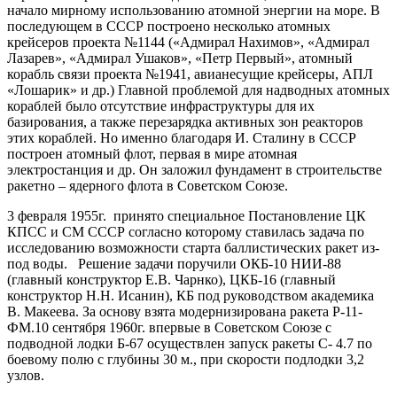
начало мирному использованию атомной энергии на море. В
последующем в СССР построено несколько атомных
крейсеров проекта №1144 («Адмирал Нахимов», «Адмирал
Лазарев», «Адмирал Ушаков», «Петр Первый», атомный
корабль связи проекта №1941, авианесущие крейсеры, АПЛ
«Лошарик» и др.) Главной проблемой для надводных атомных
кораблей было отсутствие инфраструктуры для их
базирования, а также перезарядка активных зон реакторов
этих кораблей. Но именно благодаря И. Сталину в СССР
построен атомный флот, первая в мире атомная
электростанция и др. Он заложил фундамент в строительстве
ракетно – ядерного флота в Советском Союзе.
3 февраля 1955г. принято специальное Постановление ЦК
КПСС и СМ СССР согласно которому ставилась задача по
исследованию возможности старта баллистических ракет из-
под воды. Решение задачи поручили ОКБ-10 НИИ-88
(главный конструктор Е.В. Чарнко), ЦКБ-16 (главный
конструктор Н.Н. Исанин), КБ под руководством академика
В. Макеева. За основу взята модернизирована ракета Р-11-
ФМ.10 сентября 1960г. впервые в Советском Союзе с
подводной лодки Б-67 осуществлен запуск ракеты С- 4.7 по
боевому полю с глубины 30 м., при скорости подлодки 3,2
узлов.