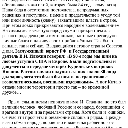
обстановка схожа с той, которая была 84 года тому назад.
Наша беда в отсутствии постоянства, непродуманных
решениях и поступках, измене и предательстве в угоду той
или иной личность (клану) захватившим власть в стране.
При этом ловко прикрываются народным волеизъявлением.
На самом деле зачастую народ служит прикрытием для
разного рода дельцов и взяточников, которые преследуют
личные блага и наживу своих приближённых. Так было
раньше, так и сейчас. Выдающийся патриот страны Советов,
д.ю.н,
Заслуженный
юрист
РФ
и
Государственный
деятель
В
.
И
.
Илюхин
говорил
: «
В
90-
е
годы
мы
шли
на
любые
уступки
США
и
Европе
.
Были
подготовлены
и
документы
о
передаче
четырёх
Курильских
островов
Японии
.
Рассчитывали
получить
за
них
около
30
лярд
долларов
,
хотя
это
было
бы
ничто
по
сравнению
с
геополитическими
,
военными
издержками
»
.
А вот Китаю
отдали многие территории просто так – по временной
дружбе…
Ярым ельцинистам неприятно имя И. Сталина, но это был
великий человек, любящий Россию и ее народ, боровшийся с
врагами внутри и за пределами страны. Хотя были и ошибки.
Сейчас эти просчёты и беззаконие сплошь и рядом. Прежде
всего обман народа, воровство и вывоз награбленного за
границу, притом в недружественные России страны (Англии,