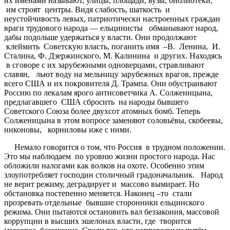
их именами называют, улицы, площади, вузы, библиотеки,
им строят центры. Видя слабость, шаткость и
неустойчивость левых, патриотически настроенных граждан
враги трудового народа — ельцинисты обманывают народ,
дабы подольше удержаться у власти. Они продолжают
клеймить Советскую власть, поганить имя –В. Ленина, И.
Сталина, Ф. Дзержинского, М. Калинина и других. Находясь
в сговоре с их зарубежными одноверцами, стравливают
славян, льют воду на мельницу зарубежных врагов, прежде
всего США и их покровителя Д. Трампа. Они обустраивают
Россию по лекалам ярого антисоветчика А. Солженицына,
предлагавшего США сбросить на народы бывшего
Советского Союза более двухсот атомных бомб. Теперь
Солженицына в этом вопросе заменяют соловьёвы, скобеевы,
никоновы, корниловы иже с ними.
Немало говорится о том, что Россия в трудном положении.
Это мы наблюдаем по уровню жизни простого народа. Нас
обложили налогами как волков на охоте. Особенно этим
злоупотребляет господин столичный градоначальник. Народ
не верит режиму, деградирует и массово вымирает. Но
обстановка постепенно меняется. Наконец –то стали
прозревать отдельные бывшие сторонники ельцинского
режима. Они пытаются остановить вал беззакония, массовой
коррупции в высших эшелонах власти, где творится