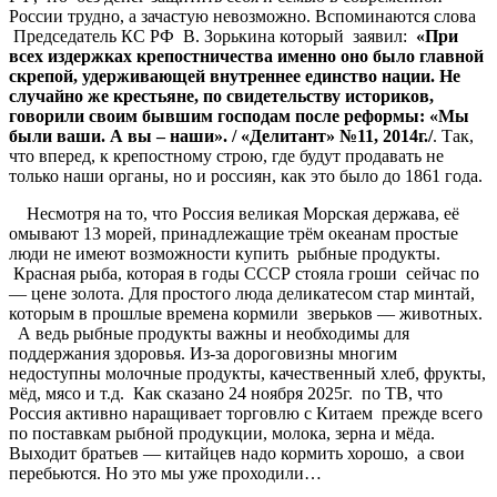
России трудно, а зачастую невозможно. Вспоминаются слова
Председатель КС РФ В. Зорькина который заявил:
«
При
всех
издержках
крепостничества
именно
оно
было
главной
скрепой
,
удерживающей
внутреннее
единство
нации
.
Не
случайно
же
крестьяне
,
по
свидетельству
историков
,
говорили
своим
бывшим
господам
после
реформы
:
«
Мы
были
ваши
.
А
вы
–
наши
»
. /
«
Делитант
»
№
11, 2014
г
./
. Так,
что вперед, к крепостному строю, где будут продавать не
только наши органы, но и россиян, как это было до 1861 года.
Несмотря на то, что Россия великая Морская держава, её
омывают 13 морей, принадлежащие трём океанам простые
люди не имеют возможности купить рыбные продукты.
Красная рыба, которая в годы СССР стояла гроши сейчас по
— цене золота. Для простого люда деликатесом стар минтай,
которым в прошлые времена кормили зверьков — животных.
А ведь рыбные продукты важны и необходимы для
поддержания здоровья. Из-за дороговизны многим
недоступны молочные продукты, качественный хлеб, фрукты,
мёд, мясо и т.д. Как сказано 24 ноября 2025г. по ТВ, что
Россия активно наращивает торговлю с Китаем прежде всего
по поставкам рыбной продукции, молока, зерна и мёда.
Выходит братьев — китайцев надо кормить хорошо, а свои
перебьются. Но это мы уже проходили…