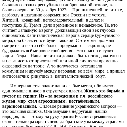
бывших союзных республик на добровольной основе, как
было совершено 30 декабря 1922г. При нынешней политике,
разброду и шатанию современной России не устоять.
Хитрый, коварный, непоследовательный в делах и
поступках Д. Трамп дело временное и ненадёжное. Те, кто
считает Западную Европу доживающей свой век глубоко
ошибаются. Капиталистическая Европа сердце буржуазного
мира, она была, есть и будет таковой. С этим мы должны
смирится и вести себя более продумано — скромно, не
будоражить всё мировое сообщество. Это опасно и сулит
одни беды…Наша политика должна быть последовательна
и не зависеть от прихоти той или иной личности временно
оказавшейся на троне. А то получается отстаивали
коммунизм и дружбу между народами во всём мире, а пришёл
антисоветчик ринулись в капиталистический омут.
Империалисты знают наши слабые места, ибо имеют
единомышленников в структурах власти.
Жизнь
это
борьба
и
пустот
не
терпит
.
Из
–
за
поведения
в
т
.
ч
.
российского
жулья
,
мир
стал
агрессивным
,
нестабильным
,
взрывоопасным
.
Силовое решение украинского вопроса —
это большая ошибка. Она задумана недругами наших
народов, по — этому на руку врагам России стремящимся
окончательно разорвать некогда братские узы между странами
и народами бывшего СССР. НАТО идет на Восток,