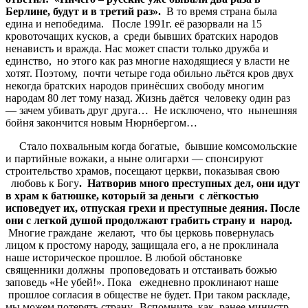
Берлине
,
будут
и
в
третий
раз
»
.
В то время страна была
едина и непобедима. После 1991г. её разорвали на 15
кровоточащих кусков, а среди бывших братских народов
ненависть и вражда. Нас может спасти только дружба и
единство, но этого как раз многие находящиеся у власти не
хотят. Поэтому, почти четыре года обильно льётся кров двух
некогда братских народов принёсших свободу многим
народам 80 лет тому назад. Жизнь даётся человеку один раз
— зачем убивать друг друга… Не исключено, что нынешняя
бойня закончится новым Нюрнбергом…
Стало похвальным когда богатые, бывшие комсомольские
и партийные вожаки, а ныне олигархи — спонсируют
строительство храмов, посещают церкви, показывая свою
любовь к Богу
.
Натворив
много
преступных
дел
,
они
идут
в
храм
к
батюшке
,
который
за
деньги
с
лёгкостью
исповедует
их
,
отпуская
грехи
и
преступные
деяния
.
После
они
с
легкой
душой
продолжают
грабить
страну
и
народ
.
Многие граждане желают, что бы церковь повернулась
лицом к простому народу, защищала его, а не проклинала
наше историческое прошлое. В любой обстановке
священники должны проповедовать и отстаивать божью
заповедь «Не убей!». Пока ежедневно проклинают наше
прошлое согласия в обществе не будет. При таком раскладе,
мы можем потерять страну. Вспомните, как ранее министр