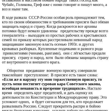
беззаконии и массовом обмане народа таких господ как
Чубайс, Голикова, Греф иже с ними говорят и пишут много, а
воз и ныне там.
В ходе развала СССР-России особая роль принадлежит тем,
кто по своим
обязанностям и требованиям присяги был обязан
защищать народ и страну. Когда раскроются все архивы
потомки будут немало удивлены предательству прежде всего
генералитета – выходцев из простых рабочих и крестьянских
семей по приказу которых расстреливали невинный народ
защищавшие законную власть осенью 1993г. и других
кровавых разборках. Купленные подачками и разного рода
привилегиями (чинами, рангами), они с лёгкостью предали
присягу, страну и народ, хотя были обязаны защищать страну
от внутреннего и внешнего врага.
Оборотни предавшие военную присягу, совершили
тяжелейшее преступление: В присяге есть такие слова:
«
Если
же
я
нарушу
эту
мою
торжественную
присягу
,
то
пусть
меня
постигнет
суровая
кара
Советского
закона
,
всеобщая
ненависть
и
презрение
трудящихся
»
.
Настало
время определить круг предателей, и дать оценку их
деятельности по Конституции и Международному праву. Это
успокоит одних, и будет сигналом для тех, кто продолжает
разваливать Россию. Следует прекратить распри и бойню
между братскими народами, усилить работу по объединению