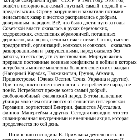
которое совершили иуды СССР в 1991 году. Этот год
вошёл в историю как самый гнусный, самый подлый и –
предательский. Страну разрушили и захватили потомки
ненасытных хазар и жестоко расправились с добрым,
доверчивым народом. Всё, что было достигнуто за годы
Советской власти оказалось в руках березовских,
ходорковских, смоленских абрамовичей, потаниных,
дерипасок, миллеров, сечиных иже с ними. Сотни, тысячи
предприятий, организаций, колхозов и совхозов оказалась
разворованными и разрушенными, народ оказался без
работы, то есть средств существования. Мирную жизнь
прервали постоянные военные конфликты и войны в которых
истреблены многие миллионы бывших советских граждан
(Нагорный Карабах, Таджикистан, Грузия, Абхазия,
Приднестровье, Южная Осетия, Чечня, Украина и другие),
При этом, никто ответственности за истребление народа не
понёс. Истребляют прежде всего самый добрый,
свободолюбивый славянский народ. В этом нынешние
убийцы мало чем отличаются от фашистов гитлеровской
Германии, хортистской Венгрии, фашистов
Муссалини
,
финнов Манергейма и других. Сегодня очевидно, что это
спланированная внутренними и внешними акция, которая
продолжается по сей день.
По мнению господина Е. Примакова деятельность по