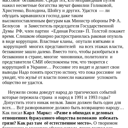
массовое беззаконие. Среди тех, кто неправедным путём
нажил несметные богатства звучат фамилии Голиковой,
Христенко, Володина, Шойгу и других. Удастся — ли
обуздать зарвавшихся господ даже таким
высокопоставленным фигурам как Министр обороны РФ А.
Белоусов и Заместитель председателя Государственной
Думы РФ, член партии «Единая Россия» П. Толстой покажет
время. Слишком обширно распространилась раковая опухоль
в виде коррупции. Властные кланы, опутали взятками и
коррупцией многих представителей на всех этажах власти,
беззаконие зашло далеко. Вместо того, чтобы разобраться в
беззаконии в стране, многие чиновники, политологи и
представители СМИ обеспокоены тем, что творится с
коррупцией в Украине… Россияне это видят и делают свои
выводы Надо понять простую истину, что пока россияне не
увидят, что жульё от власти понесли наказание успокоить
общество не удастся.
Неужели снова доведут народ до трагических событий
которые пережила страна и народ в 1991 и 1993 годы?
Допустить этого никак нельзя. Закон должен быть один для
всех… Всё разворованное должно быть возвращено народу…
Как писал
Карл
Маркс
: «
Разве
в
обиходах
и
деловых
отношениях
буржуазного
общества
возможно
избежать
грязи
?
Как
раз
там
её
естественное
место
»
.
О творимом