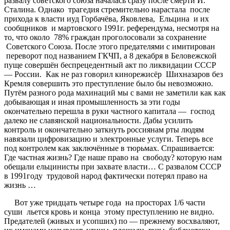
развалу советского союза началась сразу после смерти И.
Сталина. Однако трагедия стремительно нарастала после
прихода к власти иуд Горбачёва, Яковлева, Ельцина и их
сообщников и мартовского 1991г. референдума, несмотря на
то, что около 78% граждан проголосовали за сохранение
Советского Союза. После этого предателями с имитирован
переворот под названием ГКЧП, а 8 декабря в Беловежской
пуще совершён беспрецедентный акт по ликвидации СССР
— России. Как не раз говорил кинорежисёр Шихназаров без
Кремля совершить это преступление было бы невозможно.
Путём разного рода махинаций мы с вами не заметили как как
добывающая и иная промышленность за эти годы
окончательно перешла в руки частного капитала — господ
далеко не славянской национальности. Дабы усилить
контроль и окончательно заткнуть россиянам рты людям
навязали цифровизацию и электронные услуги. Теперь все
под контролем как заключённые в тюрьмах. Спрашивается:
Где частная жизнь? Где наше право на свободу? которую нам
обещали ельцинисты при захвате власти… С развалом СССР
в 1991году трудовой народ фактически потерял право на
жизнь …
Вот уже тридцать четыре года на просторах 1/6 части
суши льется кровь и конца этому преступлению не видно.
Предателей (живых и усопших) по — прежнему восхваляют,