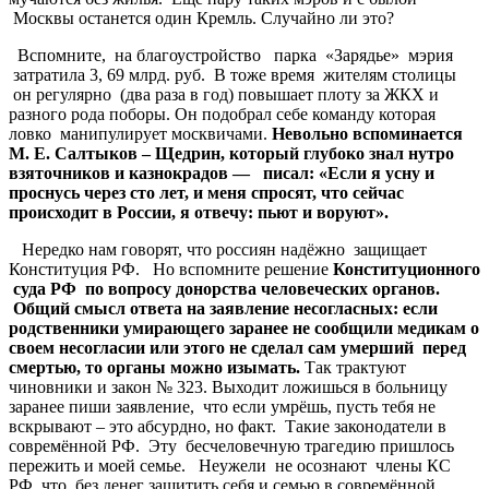
Москвы останется один Кремль. Случайно ли это?
Вспомните, на благоустройство парка «Зарядье» мэрия
затратила 3, 69 млрд. руб. В тоже время жителям столицы
он регулярно (два раза в год) повышает плоту за ЖКХ и
разного рода поборы. Он подобрал себе команду которая
ловко манипулирует москвичами.
Невольно
вспоминается
М
.
Е
.
Салтыков
–
Щедрин
,
который
глубоко
знал
нутро
взяточников
и
казнокрадов
—
писал
: «
Если
я
усну
и
проснусь
через
сто
лет
,
и
меня
спросят
,
что
сейчас
происходит
в
России
,
я
отвечу
:
пьют
и
воруют
»
.
Нередко нам говорят, что россиян надёжно защищает
Конституция РФ. Но вспомните решение
Конституционного
суда
РФ
по
вопросу
донорства
человеческих
органов
.
Общий
смысл
ответа
на
заявление
несогласных
:
если
родственники
умирающего
заранее
не
сообщили
медикам
о
своем
несогласии
или
этого
не
сделал
сам
умерший
перед
смертью
,
то
органы
можно
изымать
.
Так трактуют
чиновники и закон № 323. Выходит ложишься в больницу
заранее пиши заявление, что если умрёшь, пусть тебя не
вскрывают – это абсурдно, но факт. Такие законодатели в
совремённой РФ. Эту бесчеловечную трагедию пришлось
пережить и моей семье. Неужели не осознают члены КС
РФ, что без денег защитить себя и семью в совремённой