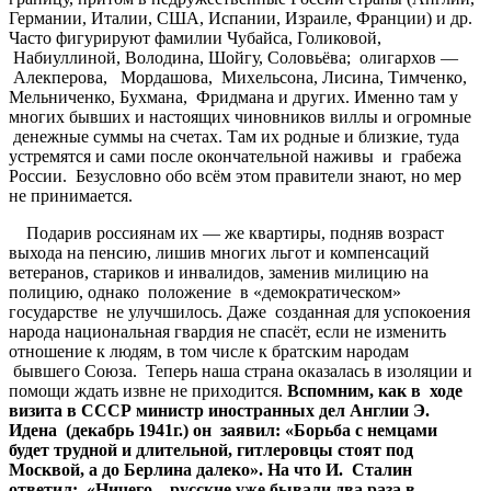
Германии, Италии, США, Испании, Израиле, Франции) и др.
Часто фигурируют фамилии Чубайса, Голиковой,
Набиуллиной, Володина, Шойгу, Соловьёва; олигархов —
Алекперова, Мордашова, Михельсона, Лисина, Тимченко,
Мельниченко, Бухмана, Фридмана и других. Именно там у
многих бывших и настоящих чиновников виллы и огромные
денежные суммы на счетах. Там их родные и близкие, туда
устремятся и сами после окончательной наживы и грабежа
России. Безусловно обо всём этом правители знают, но мер
не принимается.
Подарив россиянам их — же квартиры, подняв возраст
выхода на пенсию, лишив многих льгот и компенсаций
ветеранов, стариков и инвалидов, заменив милицию на
полицию, однако положение в «демократическом»
государстве не улучшилось. Даже созданная для успокоения
народа национальная гвардия не спасёт, если не изменить
отношение к людям, в том числе к братским народам
бывшего Союза. Теперь наша страна оказалась в изоляции и
помощи ждать извне не приходится.
Вспомним
,
как
в
ходе
визита
в
СССР
министр
иностранных
дел
Англии
Э
.
Идена
(
декабрь
1941
г
.)
он
заявил
: «
Борьба
с
немцами
будет
трудной
и
длительной
,
гитлеровцы
стоят
под
Москвой
,
а
до
Берлина
далеко
»
.
На
что
И
.
Сталин
ответил
:
«
Ничего
–
русские
уже
бывали
два
раза
в