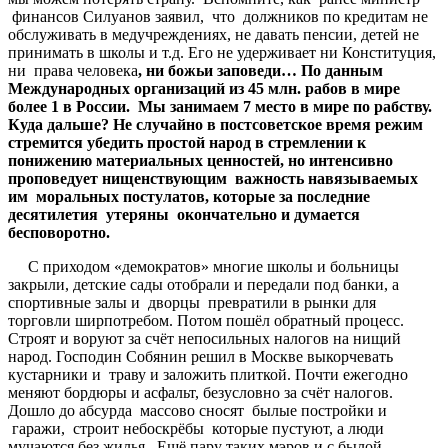
финансов Силуанов заявил, что должников по кредитам не
обслуживать в медучреждениях, не давать пенсии, детей не
принимать в школы и т.д. Его не удерживает ни Конституция,
ни права человека
,
ни
божьи
заповеди
…
По
данным
Международных
организаций
из
45
млн
.
рабов
в
мире
более
1
в
России
.
Мы
занимаем
7
место
в
мире
по
рабству
.
Куда
дальше
?
Не
случайно
в
постсоветское
время
режим
стремится
убедить
простой
народ
в
стремлении
к
понижению
материальных
ценностей
,
но
интенсивно
проповедует
нищенствующим
важность
навязываемых
им
моральных
постулатов
,
которые
за
последние
десятилетия
утеряны
окончательно
и
думается
бесповоротно
.
С приходом «демократов» многие школы и больницы
закрыли, детские сады отобрали и передали под банки, а
спортивные залы и дворцы превратили в рынки для
торговли ширпотребом. Потом пошёл обратный процесс.
Строят и воруют за счёт непосильных налогов на нищий
народ. Господин Собянин решил в Москве выкорчевать
кустарники и траву и заложить плиткой. Почти ежегодно
меняют бордюры и асфальт, безусловно за счёт налогов.
Дошло до абсурда массово сносят былые постройки и
гаражи, строит небоскрёбы которые пустуют, а люди
мучаются без жилья. Ещё пару таких мэров и с былой