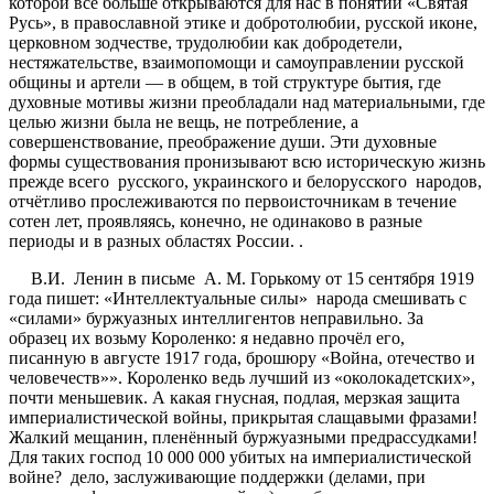
которой все больше открываются для нас в понятии «Святая
Русь», в православной этике и добротолюбии, русской иконе,
церковном зодчестве, трудолюбии как добродетели,
нестяжательстве, взаимопомощи и самоуправлении русской
общины и артели — в общем, в той структуре бытия, где
духовные мотивы жизни преобладали над материальными, где
целью жизни была не вещь, не потребление, а
совершенствование, преображение души. Эти духовные
формы существования пронизывают всю историческую жизнь
прежде всего русского, украинского и белорусского народов,
отчётливо прослеживаются по первоисточникам в течение
сотен лет, проявляясь, конечно, не одинаково в разные
периоды и в разных областях России. .
В.И. Ленин в письме А. М. Горькому от 15 сентября 1919
года пишет: «Интеллектуальные силы» народа смешивать с
«силами» буржуазных интеллигентов неправильно. За
образец их возьму Короленко: я недавно прочёл его,
писанную в августе 1917 года, брошюру «Война, отечество и
человечеств»». Короленко ведь лучший из «околокадетских»,
почти меньшевик. А какая гнусная, подлая, мерзкая защита
империалистической войны, прикрытая слащавыми фразами!
Жалкий мещанин, пленённый буржуазными предрассудками!
Для таких господ 10 000 000 убитых на империалистической
войне? дело, заслуживающие поддержки (делами, при