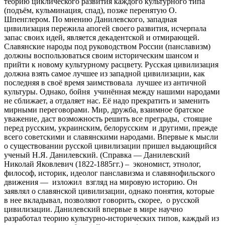
теорию циклического развития каждого культурного типа
(подъём, кульминация, спад), позже перенятую О.
Шпенглером. По мнению Данилевского, западная
цивилизация пережила апогей своего развития, исчерпала
запас своих идей, является декадентской и отмирающей.
Славянские народы под руководством России (панславизм)
должны воспользоваться своим историческим шансом и
прийти к новому культурному расцвету. Русская цивилизация
должна взять самое лучшее из западной цивилизации, как
последняя в своё время заимствовала лучшее из античной
культуры. Однако, бойня учинённая между нашими народами
не сближает, а отдаляет нас. Её надо прекратить и заменить
мирными переговорами. Мир, дружба, взаимное братское
уважение, даст возможность решить все преграды, стоящие
перед русским, украинским, белорусским и другими, прежде
всего советскими и славянскими народами. Впервые к мысли
о существовании русской цивилизации пришел выдающийся
ученый Н.Я. Данилевский. (Справка — Данилевский
Николай Яковлевич (1822-1885гг.) – экономист, этнолог,
философ, историк, идеолог панславизма и славянофильского
движения — изложил взгляд на мировую историю. Он
заявлял о славянской цивилизации, однако понятия, которые
в нее вкладывал, позволяют говорить, скорее, о русской
цивилизации. Данилевский впервые в мире научно
разработал теорию культурно-исторических типов, каждый из