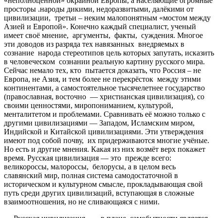
«неполноценной» окраиной Европы, а населяющие огромные
просторы .народы дикими, недоразвитыми, далёкими от
цивилизации, третьи – неким малопонятным «мостом между
Азией и Европой». Конечно каждый специалист, ученый
имеет своё мнение, аргументы, факты, суждения. Многое
эти доводов из разряда тех навязанных внедряемых в
сознание народа стереотипов цель которых запутать, исказить
в человеческом сознании реальную картину русского мира.
Сейчас немало тех, кто пытается доказать, что Россия – не
Европа, не Азия, и тем более не перекрёсток между этими
континентами, а самостоятельное тысячелетнее государство
(православная, восточно — христианская цивилизация), со
своими ценностями, миропониманием, культурой,
менталитетом и проблемами. Сравнивать её можно только с
другими цивилизациями — Западом, Исламским миром,
Индийской и Китайской цивилизациями. Эти утверждения
имеют под собой почву, их придерживаются многие учёные.
Но есть и другие мнения. Какая из них возмёт верх покажет
время. Русская цивилизация — это прежде всего:
великороссы, малороссы, белорусы, а в целом весь
славянский мир, полная система самодостаточной в
историческом и культурном смысле, прокладывающая свой
путь среди других цивилизаций, вступающая в сложные
взаимоотношения, но не сливающаяся с ними.