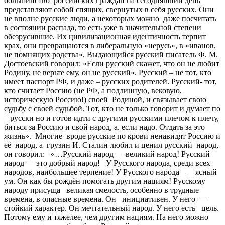
большинство российских граждан на сегодняшний день
представляют собой спящих, свернутых в себя русских. Они
не вполне русские люди, а некоторых можно даже посчитать
в состоянии распада, то есть уже в значительной степени
обезрусившие. Их цивилизационная идентичность терпит
крах, они превращаются в либеральную «нерусь», в «иванов,
не помнящих родства». Выдающийся русский писатель Ф. М.
Достоевский говорил: «Если русский скажет, что он не любит
Родину, не верьте ему, он не русский». Русский – не тот, кто
имеет паспорт РФ, и даже – русских родителей. Русский- тот,
кто считает Россию (не РФ, а подлинную, вековую,
историческую Россию!) своей Родиной, и связывает свою
судьбу с своей судьбой. Тот, кто не только говорит и думает по
– русски но и готов идти с другими русскими плечом к плечу,
биться за Россию и свой народ, а. если надо. Отдать за это
жизнь». Многие вроде русские по крови ненавидят Россию и
её народ, а грузин И. Сталин любил и ценил русский народ,
он говорил: «…Русский народ — великий народ! Русский
народ — это добрый народ! У Русского народа, среди всех
народов, наибольшее терпение! У Русского народа — ясный
ум. Он как бы рождён помогать другим нациям! Русскому
народу присуща великая смелость, особенно в трудные
времена, в опасные времена. Он инициативен. У него —
стойкий характер. Он мечтательный народ. У него есть цель.
Потому ему и тяжелее, чем другим нациям. На него можно