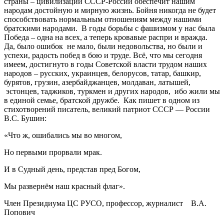
страны – цивилизации СССР-России обеспечит нашим
народам достойную и мирную жизнь. Бойня никогда не будет
способствовать нормальным отношениям между нашими
братскими народами. В годы борьбы с фашизмом у нас была
Победа – одна на всех, а теперь кровавые распри и вражда.
Да, было ошибок не мало, были недовольства, но были и
успехи, радость побед в бою и труде. Всё, что мы сегодня
имеем, достигнуто в годы Советской власти трудом наших
народов – русских, украинцев, белорусов, татар, башкир,
бурятов, грузин, азербайджанцев, молдаван, латышей,
эстонцев, таджиков, туркмен и других народов, ибо жили мы
в единой семье, братской дружбе. Как пишет в одном из
стихотворений писатель, великий патриот СССР — России
В.С. Бушин:
«Что ж, ошибались мы во многом,
Но первыми прорвали мрак.
И в Судный день, представ пред Богом,
Мы развернём наш красный флаг».
Член Президиума ЦС РУСО, профессор, журналист В.А.
Попович