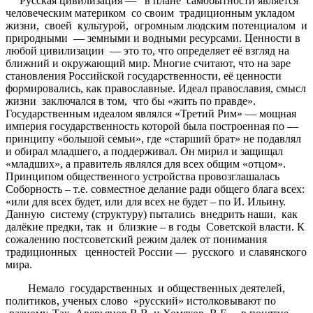
Русская цивилизация — в плане самобытности является
человеческим материком со своим традиционным укладом
жизни, своей культурой, огромным людским потенциалом и
природными — земными и водными ресурсами. Ценности в
любой цивилизации — это то, что определяет её взгляд на
ближний и окружающий мир. Многие считают, что на заре
становления Российской государственности, её ценности
формировались, как православные. Идеал православия, смысл
жизни заключался в том, что бы «жить по правде».
Государственным идеалом являлся «Третий Рим» — мощная
империя государственность которой была построенная по —
принципу «большой семьи», где «старший брат» не подавлял
и обирал младшего, а поддерживал. Он мирил и защищал
«младших», а правитель являлся для всех общим «отцом».
Принципом общественного устройства провозглашалась
Соборность – т.е. совместное делание ради общего блага всех:
«или для всех будет, или для всех не будет – по И. Ильину.
Данную систему (структуру) пытались внедрить наши, как
далёкие предки, так и близкие – в годы Советской власти. К
сожалению постсоветский режим далек от понимания
традиционных ценностей России — русского и славянского
мира.
Немало государственных и общественных деятелей,
политиков, ученых слово «русский» истолковывают по