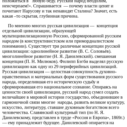
положиться в любую беду. Русский народ неодолим,
неисчерпаем!». Спрашивается — почему власти ценят и
почитают Нарусову и так ненавидят Сталина? Значит, есть
какая –то скрытая, глубинная причина.
По мнению многих русская цивилизация — концепция
отдельной цивилизации, образующей
мультицивилизационную Россию, сформированной русским
народом (в конструктивистском или примордиалистском
понимании). Существует три различные концепции русской
цивилизации: однолинейное развитие (В. С. Соловьёв).
многолинейное развитие (Н. Я. Данилевский). смешанная
концепция (П. Н. Милюков). Филипп Бэгби выделял русскую
цивилизацию как одну из 29 периферийных цивилизаций.
Русская цивилизация — целостная совокупность духовно-
нравственных и материальных форм существования русского
народа, определившая его историческую судьбу и
сформировавшая его национальное сознание. Опираясь на
ценности своей цивилизации, русский народ сумел создать
величайшее в мировой истории государство, объединившее в
гармоничной связи многие народы, развить великие культуру,
искусство, литературу, ставшие духовным богатством всего
человечества. Славянский культурный тип (по Н. Я.
Данилевскому, представлен в труде «Россия и Европа», 1869г.)
— ему принадлежит будущее. Данилевский опирается на