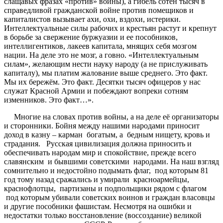
слащавых фразах «против» войны), а гибель сотен тысяч в
справедливой гражданской войне против помещиков и
капиталистов вызывает ахи, охи, вздохи, истерики.
Интеллектуальные силы рабочих и крестьян растут и крепнут
в борьбе за свержение буржуазии и ее пособников,
интеллигентиков, лакеев капитала, мнящих себя мозгом
нации. На деле это не мозг, а говно. «Интеллектуальным
силам», желающим нести науку народу (а не прислуживать
капиталу), мы платим жалование выше среднего. Это факт.
Мы их бережём. Это факт. Десятки тысяч офицеров у нас
служат Красной Армии и побеждают вопреки сотням
изменников. Это факт…».
Многие на словах против войны, а на деле её организаторы
и сторонники. Бойня между нашими народами приносит
доход в казну – карман богатым, а бедным нищету, кровь и
страдания. Русская цивилизация должна приносить и
обеспечивать народам мир и спокойствие, прежде всего
славянским и бывшими советскими народами. На наш взгляд
сомнительно и недостойно подымать флаг, под которым 81
год тому назад сражались и умирали красноармейцы,
краснофлотцы, партизаны и подпольщики рядом с флагом
под которым убивали советских воинов и граждан власовцы
и другие пособники фашистам. Несмотря на ошибки и
недостатки только восстановление (воссоздание) великой