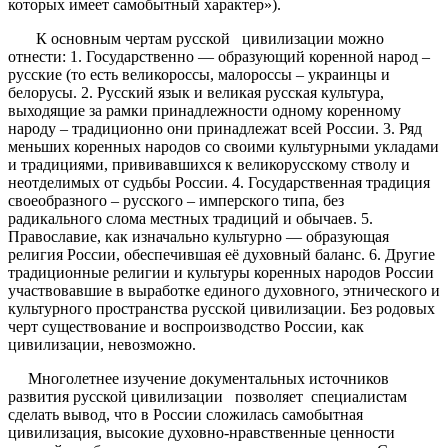
которых имеет самобытный характер»).
К основным чертам русской цивилизации можно
отнести: 1. Государственно — образующий коренной народ –
русские (то есть великороссы, малороссы – украинцы и
белорусы. 2. Русский язык и великая русская культура,
выходящие за рамки принадлежности одному коренному
народу – традиционно они принадлежат всей России. 3. Ряд
меньших коренных народов со своими культурными укладами
и традициями, прививавшихся к великорусскому стволу и
неотделимых от судьбы России. 4. Государственная традиция
своеобразного – русского – имперского типа, без
радикального слома местных традиций и обычаев. 5.
Православие, как изначально культурно — образующая
религия России, обеспечившая её духовный баланс. 6. Другие
традиционные религии и культуры коренных народов России
участвовавшие в выработке единого духовного, этнического и
культурного пространства русской цивилизации. Без родовых
черт существование и воспроизводство России, как
цивилизации, невозможно.
Многолетнее изучение документальных источников
развития русской цивилизации позволяет специалистам
сделать вывод, что в России сложилась самобытная
цивилизация, высокие духовно-нравственные ценности