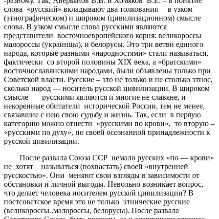
-разному. Так, Аверьянов В.В. и Хомяков В.Е. – в понятие
слова «русский» вкладывают два толкования – в узком
(этнографическом) и широком (цивилизационном) смысле
слова. В узком смысле слова русскими являются
представители восточноевропейского корня: великороссы
малороссы (украинцы), и белорусы. Это три ветви единого
народа, которые разными «народностями» стали называться,
фактически со второй половины ХIХ века, а «братскими»
восточнославянскими народами, были объявлены только при
Советской власти. Русские – это не только и не столько этнос,
сколько народ — носитель русской цивилизации. В широком
смысле — русскими являются и многие не славяне, и
некоренные обитатели исторической России, тем не менее,
связавшие с нею свою судьбу и жизнь. Так, если в первую
категорию можно отнести «русскими по крови», то вторую –
«русскими по духу», по своей осознанной принадлежности к
русской цивилизации.
После развала Союза ССР немало русских «по — крови»
не хотят называться (похвастать) своей «внутренней
русскостью». Они меняют свои взгляды в зависимости от
обстановки и личной выгоды. Невольно возникает вопрос,
что делает человека носителем русской цивилизации? В
постсоветское время это не только этнические русские
(великороссы..малороссы, белорусы). После развала