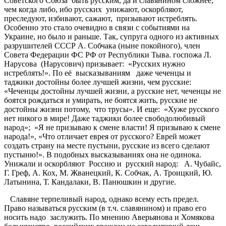
Советского Союза быть русским, да и славянином сложнее,
чем когда либо, ибо русских унижают, оскорбляют,
преследуют, избивают, сажают, призывают истреблять.
Особенно это стало очевидно в связи с событиями на
Украине, но было и раньше. Так, супруга одного из активных
разрушителей СССР А. Собчака (ныне покойного), член
Совета Федерации ФС РФ от Республики Тыва. госпожа Л.
Нарусова (Нарусович) призывает: «Русских нужно
истреблять!». По её высказываниям даже чеченцы и
таджики достойны более лучшей жизни, чем русские:
«Чеченцы достойны лучшей жизни, а русские нет, чеченцы не
боятся рождаться и умирать, не боятся жить, русские не
достойны жизни потому, что трусы». И еще: «Хуже русского
нет никого в мире! Даже таджики более свободолюбивый
народ»; «Я не призываю к смене власти! Я призываю к смене
народа!», «Что отличает еврея от русского? Еврей может
создать страну на месте пустыни, русские из всего сделают
пустыню!». В подобных высказываниях она не одинока.
Унижали и оскорбляют Россию и русский народ: А. Чубайс,
Г. Греф, А. Кох, М. Жванецкий, К. Собчак, А. Троицкий, Ю.
Латынина, Т. Кандалаки, В. Панюшкин и другие.
Славяне терпеливый народ, однако всему есть предел.
Право называться русским (в т.ч. славянином) и право его
носить надо заслужить. По мнению Аверьянова и Хомякова