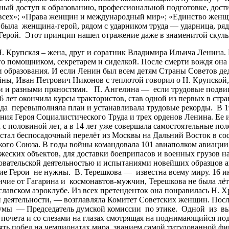
ый доступ к образованию, профессиональной подготовке, дости
всех»; «Права женщин и международный мир»; «Единство женщи
м была женщина-герой, рядом с ударником труда — ударница, р
ерой. Этот принцип нашел отражение даже в знаменитой скуль
рупская – жена, друг и соратник Владимира Ильича Ленина. Н
го помощником, секретарем и сиделкой. После смерти вождя он
и образования. И если Ленин был всем детям Страны Советов де
ы, Иван Петрович Никонов с теплотой говорил о Н. Крупской, 
ами и разными пряностями. П. Ангелина — если трудовые подви
 лет окончила курсы трактористов, став одной из первых в стр
да перевыполняла план и устанавливала трудовые рекорды. В 19
ания Героя Социалистического Труда и трех орденов Ленина. Ее 
с половиной лет, а в 14 лет уже совершала самостоятельные пол
 стал беспосадочный перелёт из Москвы на Дальний Восток в со
тского Союза. В годы войны командовала 101 авиаполком авиаци
жеских объектов, для доставки боеприпасов и военных грузов н
овательской деятельностью и испытаниями новейших образцов а
кие Герои не нужны. В. Терешкова — известна всему миру. 16 и
чие от Гагарина и космонавтов-мужчин, Терешкова не была лётчи
лавском аэроклубе. Из всех претенденток она понравилась Н. 
деятельности, — возглавляла Комитет Советских женщин. После
Думы — Председатель думской комиссии по этике. Одной из в
 почета и со слезами на глазах смотрящая на поднимающийся по
ть побед на чемпионатах мира, званием самой титулованной фи