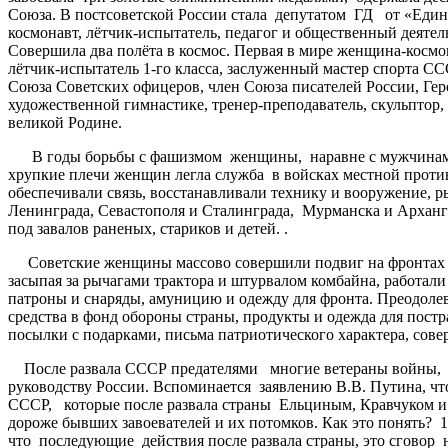
Союза. В постсоветской России стала депутатом ГД от «Едино
космонавт, лётчик-испытатель, педагог и общественный деяте
Совершила два полёта в космос. Первая в мире женщина-косм
лётчик-испытатель 1-го класса, заслуженный мастер спорта С
Союза Советских офицеров, член Союза писателей России, Ге
художественной гимнастике, тренер-преподаватель, скульптор,
великой Родине.
В годы борьбы с фашизмом женщины, наравне с мужчинами, с
хрупкие плечи женщин легла служба в войсках местной проти
обеспечивали связь, восстанавливали технику и вооружение, 
Ленинграда, Севастополя и Сталинграда, Мурманска и Арханге
под завалов раненых, стариков и детей. .
Советские женщины массово совершили подвиг на фронтах и в
засыпая за рычагами трактора и штурвалом комбайна, работали
патроны и снаряды, амуницию и одежду для фронта. Преодолева
средства в фонд обороны страны, продукты и одежда для пост
посылки с подарками, письма патриотического характера, сов
После развала СССР предателями многие ветераны войны, тр
руководству России. Вспоминается заявлению В.В. Путина, чт
СССР, которые после развала страны Ельциным, Кравчуком 
дороже бывших завоевателей и их потомков. Как это понять? 1
что последующие действия после развала страны, это сговор на