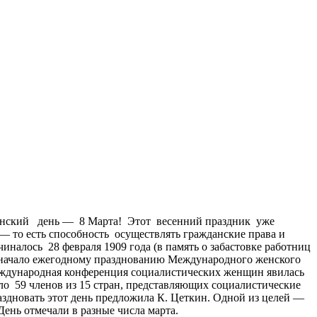
енский день — 8 Марта! Этот весенний праздник уже
 то есть способность осуществлять гражданские права и
алось 28 февраля 1909 года (в память о забастовке работниц
е начало ежегодному празднованию Международного женского
Международная конференция социалистических женщин явилась
ло 59 членов из 15 стран, представляющих социалистические
здновать этот день предложила К. Цеткин. Одной из целей —
ень отмечали в разные числа марта.