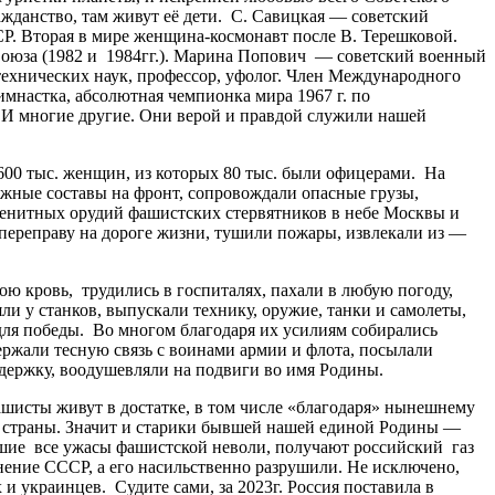
жданство, там живут её дети. С. Савицкая — советский
СР. Вторая в мире женщина-космонавт после В. Терешковой.
Союза (1982 и 1984гг.). Марина Попович — советский военный
технических наук, профессор, уфолог. Член Международного
мнастка, абсолютная чемпионка мира 1967 г. по
). И многие другие. Они верой и правдой служили нашей
0 тыс. женщин, из которых 80 тыс. были офицерами. На
жные составы на фронт, сопровождали опасные грузы,
 зенитных орудий фашистских стервятников в небе Москвы и
переправу на дороге жизни, тушили пожары, извлекали из —
 кровь, трудились в госпиталях, пахали в любую погоду,
ли у станков, выпускали технику, оружие, танки и самолеты,
 для победы. Во многом благодаря их усилиям собирались
ржали тесную связь с воинами армии и флота, посылали
ддержку, воодушевляли на подвиги во имя Родины.
исты живут в достатке, в том числе «благодаря» нынешнему
ие страны. Значит и старики бывшей нашей единой Родины —
ие все ужасы фашистской неволи, получают российский газ
нение СССР, а его насильственно разрушили. Не исключено,
и украинцев. Судите сами, за 2023г. Россия поставила в