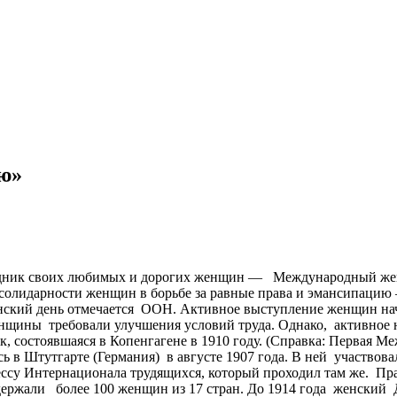
ссию»
аздник своих любимых и дорогих женщин — Международный ж
олидарности женщин в борьбе за равные права и эмансипацию —
ский день отмечается ООН. Активное выступление женщин начин
женщины требовали улучшения условий труда. Однако, активно
, состоявшаяся в Копенгагене в 1910 году. (Справка: Первая 
 в Штутгарте (Германия) в августе 1907 года. В ней участвова
ссу Интернационала трудящихся, который проходил там же. Пра
держали более 100 женщин из 17 стран. До 1914 года женский Д