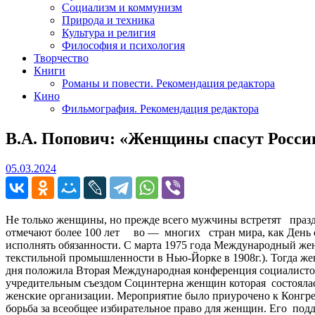
Социализм и коммунизм
Природа и техника
Культура и религия
Философия и психология
Творчество
Книги
Романы и повести. Рекомендация редактора
Кино
Фильмография. Рекомендация редактора
В.А. Попович: «Женщины спасут Ро
05.03.2024
05.03.2024
Не только женщины, но прежде всего мужчины встретят пр
отмечают более 100 лет во — многих стран мира, как День с
исполнять обязанности. С марта 1975 года Международный жен
текстильной промышленности в Нью-Йорке в 1908г.). Тогда 
дня положила Вторая Международная конференция социалисток
учредительным съездом Социнтерна женщин которая состоялась
женские организации. Мероприятие было приурочено к Конгре
борьба за всеобщее избирательное право для женщин. Его под