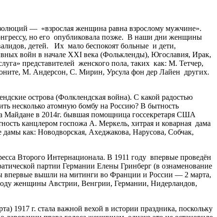
золюций — «взрослая женщина равна взрослому мужчине».
онгрессу, но его опубликовала позже. В наши дни женщины
валидов, детей. Их мало беспокоят больные и дети,
ивных войн в начале ХХI века (Фолькленды), Югославия, Ирак,
луга» представителей женского пола, таких как: М. Тетчер,
моните, М. Андерсон, С. Мирин, Урсула фон дер Лайен других.
ндские острова (Фолклендская война). С какой радостью
ть несколько атомную бомбу на Россию? В бытность
на Майдане в 2014г. бывшая помощница госсекретаря США
ость канцлером госпожа А. Меркель, хитрая и коварная дама
 дамы как: Новодворская, Ахеджакова, Нарусова, Собчак,
есса Второго Интернационала. В 1911 году впервые проведён
атической партии Германии Елены Гринберг (в ознаменование
ины впервые вышли на митинги во Франции и России — 2 марта,
 году женщины Австрии, Венгрии, Германии, Нидерландов,
) 1917 г. стала важной вехой в истории праздника, поскольку