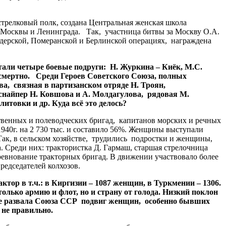
трелковый полк, создана Центральная женская школа
 Москвы и Ленинграда. Так, участница битвы за Москву О.А.
дерской, Померанской и Берлинской операциях, награждена
ли четыре боевые подруги: Н. Журкина – Киёк, М.С.
осмертно. Среди Героев Советского Союза, полных
а, связная в партизанском отряде Н. Троян,
снайпер Н. Ковшова и А. Молдагулова, рядовая М.
итовки и др. Куда всё это делось?
венных и полеводческих бригад, капитанов морских и речных
1940г. на 2 730 тыс. и составило 56%. Женщины выступали
ак, в сельском хозяйстве, трудились подростки и женщины,
 Среди них: трактористка Д. Гармаш, старшая стрелочница
ревнование тракторных бригад. В движении участвовало более
председателей колхозов.
р в т.ч.: в Киргизии – 1087 женщин, в Туркмении – 1306.
лько армию и флот, но и страну от голода. Низкий поклон
сле развала Союза ССР подвиг женщин, особенно бывших
 не правильно.