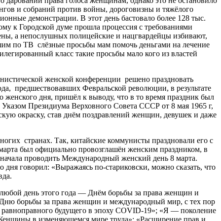
 даровании права голоса женщинам, однако это не остановило
гов и собраний против войны, дороговизны и тяжёлого
онные демонстрации. В этот день бастовало более 128 тыс.
рому к Городской думе прошла процессия с требованиями
щены, а непослушных полицейские и нацгвардейцы избивают,
шим по ТВ слёзные просьбы мам помочь деньгами на лечение
илегированный класс такие просьбы мало кого из властей
нистической женской конференции решено праздновать
ода, предшествовавших Февральской революции, в результате
 женского дня, пришёл к выводу, что в то время праздник был
Указом Президиума Верховного Совета СССР от 8 мая 1965 г,
кую окраску, став днём поздравлений женщин, девушек и даже
огих странах. Так, китайские коммунисты праздновали его с
8 марта был официально провозглашён женским праздником, в
начала проводить Международный женский день 8 марта.
дня говорил: «Выражаясь по-стариковски, можно сказать, что
вда.
любой день этого года — Днём борьбы за права женщин и
ю борьбы за права женщин и международный мир, с тех пор
 равноправного будущего в эпоху COVID-19»; «Я — поколение
«Женщины в изменяющемся мире труда»; «Расширение прав и