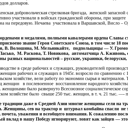
ардов долларов.
кая добровольческая стрелковая бригада, женский запасной с
ивно участвовали в войсках гражданской обороны, при защите
 на передовую. Нечаева участвовала в Варшавской, Висло – О
рденами и медалями, полными кавалерами ордена Славы ста
присвоено звание Героя Советского Союза, в том числе 18 п
я, В. Волошина, М. Мельникайте, подпольщицы — У. Громов
асько, М. Раскова, Т. Новикова, автоматчица А. Кживонь, 
ы разных национальностей – русские, украинки, белоруски, л
дстве в среде рабочих и служащих, руководителей производст
о женщин рабочих и служащих в 1945г. возросло по сравнению с 
ком хозяйстве, вели работу по экономии сырья и материалов. Т
д женщин в послевоенное восстановление народного хозяйства.
г. женщинами было развернуто Всесоюзное социалистическое со
ском хозяйстве было свыше 250 тыс. женщин, в т. ч. 21 тыс. —- 
адиции даже в Средней Азии многие женщины сели на тракто
. Женщины, сев на трактор и штурвал комбайна спасли не то
а, почета, уважения и всеобщего внимания. К сожалению по
ый вклад в нашу Победу игнорируют, ловят как зайцев — это