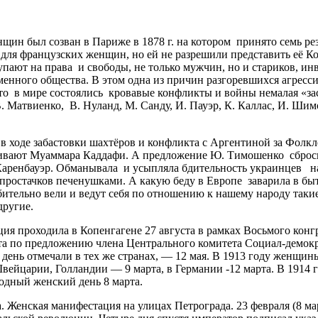
 был созван в Париже в 1878 г. на котором принято семь ре
для французских женщин, но ей не разрешили представить её К
ают на права и свободы, не только мужчин, но и стариков, ин
менного общества. В этом одна из причин разгоревшихся агресс
то в мире состоялись кровавые конфликты и войны немалая «зас
. Матвиенко, В. Нуланд, М. Санду, И. Пауэр, К. Каллас, И. Ши
 ходе забастовки шахтёров и конфликта с Аргентиной за Фолкле
ивают Муаммара Каддафи. А предложение Ю. Тимошенко сброси
Каренбауэр. Обманывала и усыпляла бдительность украинцев 
остачков печенушками. А какую беду в Европе заварила в бытн
ительно вели и ведут себя по отношению к нашему народу такие
другие.
 проходила в Копенгагене 27 августа в рамках Восьмого конгр
а по предложению члена Центрального комитета Социал-демокр
т день отмечали в тех же странах, — 12 мая. В 1913 году женщ
вейцарии, Голландии — 9 марта, в Германии -12 марта. В 1914
дный женский день 8 марта.
нская манифестация на улицах Петрограда. 23 февраля (8 марта