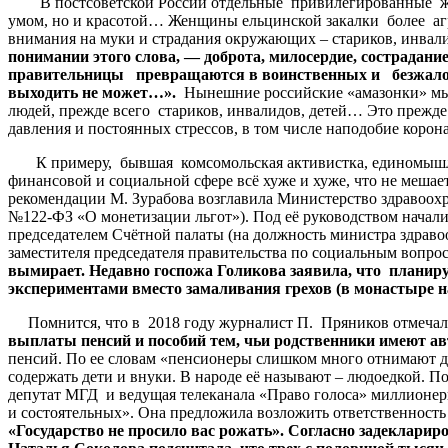
В постсоветской России отдельные привилегированные жен
умом, но и красотой… Женщины ельцинской закалки более агр
внимания на муки и страдания окружающих – стариков, инвал
понимании этого слова, — доброта, милосердие, сострадани
правительницы превращаются в воинственных и безжалостн
выходить не может…».
Нынешние российские «амазонки» мыс
людей, прежде всего стариков, инвалидов, детей… Это прежде 
давления и постоянных стрессов, в том числе наподобие корона
К примеру, бывшая комсомольская активистка, единомышленн
финансовой и социальной сфере всё хуже и хуже, что не меша
рекомендации М. Зурабова возглавила Министерство здравоохр
№122-ФЗ «О монетизации льгот»). Под её руководством начали
председателем Счётной палаты (на должность министра здравоо
заместителя председателя правительства по социальным вопро
вымирает. Недавно госпожа Голикова заявила, что планиру
экспериментами вместо замаливания грехов (в монастыре н
Помнится, что в 2018 году журналист П. Пряников отмечал
выплаты пенсий и пособий тем, чьи родственники имеют ав
пенсий. По ее словам «пенсионеры слишком много отнимают де
содержать дети и внуки. В народе её называют – людоедкой. П
депутат МГД и ведущая телеканала «Право голоса» миллионерша
и состоятельных». Она предложила возложить ответственность
«Государство не просило вас рожать». Согласно задеклариров