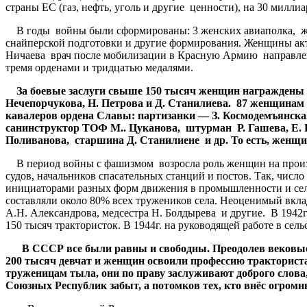
страны ЕС (газ, нефть, уголь и другие ценности), на 30 милли
В годы войны были сформированы: 3 женских авиаполка, женс
снайперской подготовки и другие формирования. Женщины акт
Ничаева врач после мобилизации в Красную Армию направлена
тремя орденами и тридцатью медалями.
За боевые заслуги свыше 150 тысяч женщин награждены о
Нечепорчукова, Н. Петрова и Д. Станилиева. 87 женщинам 
кавалеров ордена Славы: партизанки — З. Космодемъянска
санинструктор ТОФ М.. Цуканова, штурман Р. Гашева, Е. П
Поливанова, старшина Д. Станилиене и др. То есть, женщин
В период войны с фашизмом возросла роль женщин на произво
судов, начальников спасательных станций и постов. Так, числ
инициаторами разных форм движения в промышленности и сельс
составляли около 80% всех тружеников села. Неоценимый вкла
А.Н. Александрова, медсестра Н. Болдырева и другие. В 1942
150 тысяч трактористок. В 1944г. на руководящей работе в сель
В СССР все были равны и свободны. Преодолев вековые тр
200 тысяч девчат и женщин освоили профессию тракториста
труженицам тыла, они по праву заслуживают доброго слов
Союзных Республик забыт, а потомков тех, кто внёс огромн