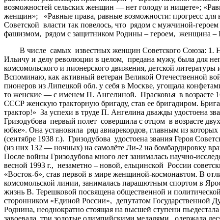
возможностей сельских женщин — нет голоду и нищете»; «Равн
женщин»; «Равные права, равные возможности: прогресс для 
Советской власти так повелось, что рядом с мужчиной-герое
фашизмом, рядом с защитником Родины – героем, женщина – Г
В числе самых известных женщин Советского Союза: 1. Н. К
Ильичу и делу революции в целом, предана мужу, была для не
комсомольского и пионерского движения, детской литературы 
Вспоминаю, как активный ветеран Великой Отечественной войн
пионеров из Липецкой обл. у себя в Москве, угощала конфет
то женские — с именем П. Ангелиной. Прасковья в возрасте 16
СССР женскую тракторную бригаду, став ее бригадиром. Брига
трактор!» За успехи в труде П. Ангелина дважды удостоена зв
Гризодубова первый полет совершила с отцом в возрасте двух 
юбке». Она установила ряд авиарекордов, главным из которых
(сентябре 1938 г.). Гризодубова удостоена звания Героя Сове
(из них 132 — ночных) на самолёте Ли-2 на бомбардировку вра
После войны Гризодубова много лет занималась научно-исслед
весной 1993 г., незаметно – новой, ельцинской России советс
«Восток-6», став первой в мире женщиной-космонавтом. В отли
комсомольской линии, занималась парашютным спортом в Ярос
жизнь В. Терешковой посвящена общественной и политической 
сторонником «Единой России», депутатом Государственной 
Роднина, неоднократно стоящая на высшей ступени пьедестала
завоевала три золотые олимпийскими медалями, одержала деся