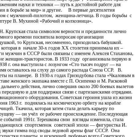
жениям науки и техники — путь к достойной работе для
н в борьбе за мир» и другие. В первые десятилетия
ядом с мужчиной-пилотом, женщина-летчица. В годы борьбы с
птуре В. Мухиной «Рабочий и колхозница».
. Крупская стала символом верности и преданности лично
а много времени посвятила вопросам организации
душкой, то Крупская, несомненно, приходилась бабушкой.
которая в начале 30-х годов ХХ столетия принимала их –
ги мужчин в СССР были связаны с именем Алексея Стаханова,
ане женщин-трактористов. В 1933 году организовала первую в
38 г. она выступила с лозунгом «Сто тысяч подруг — на
имя оставалось на слуху до самого распада Союза ССР. В.
еты на планере. В 1930-х годах Гризодубова стала «Чкаловым в
ставе женского экипажа вместе с П. Осипенко и М. Расковой
и дальнего действия, лично совершив около 200 боевых вылетов
а передовую и для поддержки связи с партизанскими отрядами.
виационного оборудования. Советская героиня ушла из жизни
юня 1963 г. поднялась на космическую орбиту на корабле
цей. Ткачиха, которая затем стала делать карьеру по
Хрущеву — он учёл ее рабочее происхождение. Последующая
 событий 1991г. Терешкова свои взгляды изменила, стала
ыдающихся спортсменок советской эпохи — фигуристка И.
д звуки гимна под своды ледовой арены флаг СССР. Она
гуристки планеты, и искренней любовью всего Советского