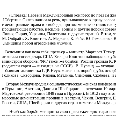
(Справка: Первый Международный конгресс по правам женщин
Юбертина Оклер написала речь, призывающую к праву голоса 
имеют равные права и свободы, притом многие активно наступ
процветающее рабство, насилие, войны и другие пороки совре
Ливия, Сирия, Украины, Палестина и другие страны). В том, ч
М. Олбрайт, Х. Клинтон, А. Меркель, К. Райс, Ю Тимошенко, В
Женщины порой агрессивнее мужчин.
Вспомним как вела себя премьер – министр Маргарет Тетчер в
ликовала госсекретарь США Хилари Клинтон наблюдая как уб
министром обороны ФРГ такой же бомбой России грозила К. 
(родители евреи — выходцы из СССР), В. Нуланд — угощая пр
– бывшая активистка ГДР. Неуважительно, порой грубо, оскорб
Голикова, Скворцова, Ракова, Метлина, Симонян, Скобеева и 
Вторая Международная социалистическая женская конференция
в Германии, Австрии, Дании и Швейцарии — отмечали 19 март
Мартовской революции 1848 года в Пруссии). В 1912 году это
массовые демонстрации прошли в Австрии, Чехии, Венгрии, Ш
России, США, Швейцарии и других стран отметили Междунаро
Нелёгкая борьба женщин за свои права ежегодно нарастала. Же