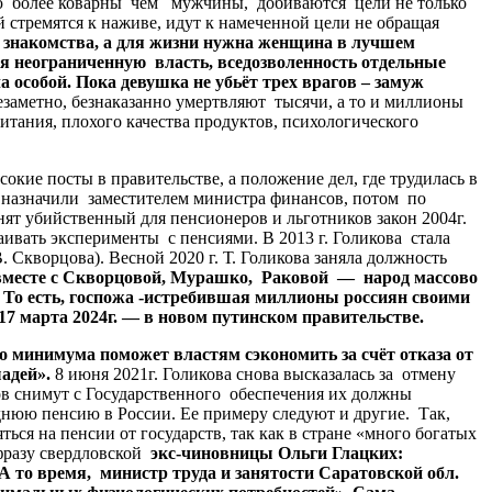
 более коварны чем мужчины, добиваются цели не только
стремятся к наживе, идут к намеченной цели не обращая
я знакомства, а для жизни нужна женщина в лучшем
мея неограниченную власть, вседозволенность отдельные
собой. Пока девушка не убьёт трех врагов – замуж
аметно, безнаказанно умертвляют тысячи, а то и миллионы
итания, плохого качества продуктов, психологического
е посты в правительстве, а положение дел, где трудилась в
ё назначили заместителем министра финансов, потом по
ят убийственный для пенсионеров и льготников закон 2004г.
ивать эксперименты с пенсиями. В 2013 г. Голикова стала
Скворцова). Весной 2020 г. Т. Голикова заняла должность
 вместе с Скворцовой, Мурашко, Раковой — народ массово
 То есть, госпожа -истребившая миллионы россиян своими
17 марта 2024г. — в новом путинском правительстве.
 минимума поможет властям сэкономить за счёт отказа от
адей».
8 июня 2021г. Голикова снова высказалась за отмену
ов снимут с Государственного обеспечения их должны
еднюю пенсию в России. Ее примеру следуют и другие. Так,
ся на пенсии от государств, так как в стране «много богатых
фразу свердловской
экс-чиновницы Ольги Глацких:
. А то время, министр труда и занятости Саратовской обл.