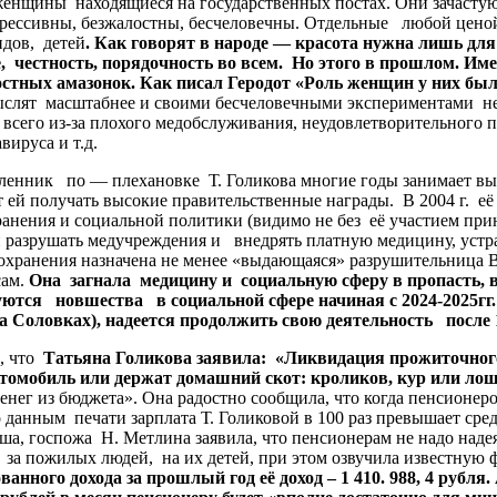
щины находящиеся на государственных постах. Они зачастую
ессивны, безжалостны, бесчеловечны. Отдельные любой ценой 
идов, детей
. Как говорят в народе — красота нужна лишь дл
е, честность, порядочность во всем. Но этого в прошлом. И
ых амазонок. Как писал Геродот «Роль женщин у них была о
лят масштабнее и своими бесчеловечными экспериментами нез
всего из-за плохого медобслуживания, неудовлетворительного п
вируса и т.д.
ик по — плехановке Т. Голикова многие годы занимает высоки
ет ей получать высокие правительственные награды. В 2004 г. е
анения и социальной политики (видимо не без её участием прин
 разрушать медучреждения и внедрять платную медицину, устра
хранения назначена не менее «выдающаяся» разрушительница В. 
сам.
Она загнала медицину и социальную сферу в пропасть,
ются новшества в социальной сфере начиная с 2024-2025гг.
а Соловках), надеется продолжить свою деятельность после 
, что
Татьяна Голикова заявила: «Ликвидация прожиточного
томобиль или держат домашний скот: кроликов, кур или лош
нег из бюджета». Она радостно сообщила, что когда пенсионер
о данным печати зарплата Т. Голиковой в 100 раз превышает ср
, госпожа Н. Метлина заявила, что пенсионерам не надо надеять
 за пожилых людей, на их детей, при этом озвучила известную 
анного дохода за прошлый год её доход – 1 410. 988, 4 рубля