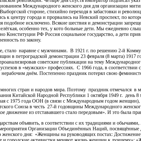
ской революции. Четыре дня спустя император подписал указ о
нованием Международного женского дня для организации митин
ыборгской стороне, стихийно переходя в забастовки и революци
сь к центру города и прорвались на Невский проспект, по кото
емя подобное исключено. Всякие шествия и демонстрации запре
елёгкая, особенно тех, у кото больные дети. Мы ежедневно слы
но Конституции РФ Россия социальное государство, а дети прив
енность по закону.
стало наравне с мужчинами. В 1921 г. по решению 2-й Комму
щин в петроградской демонстрации 23 февраля (8 марта) 1917 г
 проанализировав советские публикации на тему Международного
ехов в «мужских» профессиях. С 1966 года, в соответствии с 
 нерабочим днём. Постепенно праздник потерял свою феминистс
ногих стран и народов мира. Поэтому праздник отмечался в мн
ования Китайской Народной Республики 1 октября 1949 г. день 
я с 1975 года ООН (в связи с Международным годом женщин), 
кого Союза в честь 27-й годовщины Международного женского 
ое движение из отстававшего стало передовым». И это была пра
твам объявить, в соответствии с их традициями и обычаями, 
ероприятия Организации Объединённых Наций, посвящённые Дн
о женского дня: «Женщины на руководящих постах: Достижение
кие и городские активистки меняют жизнь женщин к лучшему»; 