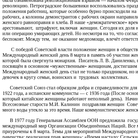
была ознаменована революционным взрывом — началом Февраль
революцию. Петроградские большевики воспользовались празд
положения работниц, которые особенно бурно происходили на В
рабочих, а колонны демонстрантов с рабочих окраин направили
женского равноправия и хлеба. В наше «демократическое» вр
арестовывают, штрафуют, включая женщин. Сегодня их доля н
или операцию умирающих детей. Но несмотря на то, что соглас
беспокоят. Между тем, не оказание медпомощи, влечёт ответств
С победой Советской власти положение женщин в обществе, 
Международный женский день 8 марта в память об участии жен
которой была свергнута монархия. Писатель Л. В. Даниленко,
посвящён в основном «мужественным» женщинам, достигшим усп
Международный женский день стал не только праздником, но и
девочек в кругу семьи, воинских и трудовых коллективах.
Советский Союз стал образцом добра и справедливости для м
1922 года, а испанские коммунисты — с 1936 года (После осн
который китайские женщины работают неполный день). Начина
Всесоюзные староста М.И. Калинин поздравляя женщин Советс
много воды утекло за это время. Наше коммунистическое женск
В 1977 году Генеральная Ассамблея ООН предложила государс
международный мир Организации Объединённых Наций. Все м
приурочены к 8 марта. Темы для мероприятий Международног
равенства: реализация прав женщин»; «Время настало: Сельс