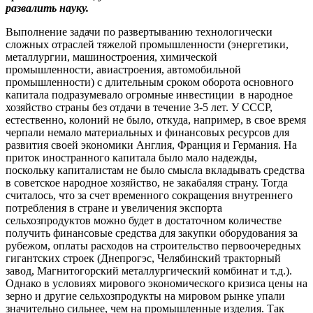
развалить науку.
Выполнение задачи по развертыванию технологически
сложных отраслей тяжелой промышленности (энергетики,
металлургии, машиностроения, химической
промышленности, авиастроения, автомобильной
промышленности) с длительным сроком оборота основного
капитала подразумевало огромные инвестиции в народное
хозяйство страны без отдачи в течение 3-5 лет. У СССР,
естественно, колоний не было, откуда, например, в свое время
черпали немало материальных и финансовых ресурсов для
развития своей экономики Англия, Франция и Германия. На
приток иностранного капитала было мало надежды,
поскольку капиталистам не было смысла вкладывать средства
в советское народное хозяйство, не закабаляя страну. Тогда
считалось, что за счет временного сокращения внутреннего
потребления в стране и увеличения экспорта
сельхозпродуктов можно будет в достаточном количестве
получить финансовые средства для закупки оборудования за
рубежом, оплаты расходов на строительство первоочередных
гигантских строек (Днепрогэс, Челябинский тракторный
завод, Магнитогорский металлургический комбинат и т.д.).
Однако в условиях мирового экономического кризиса цены на
зерно и другие сельхозпродукты на мировом рынке упали
значительно сильнее, чем на промышленные изделия. Так