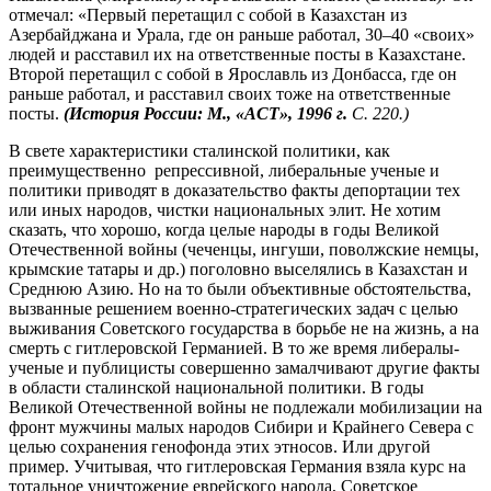
отмечал: «Первый перетащил с собой в Казахстан из
Азербайджана и Урала, где он раньше работал, 30–40 «своих»
людей и расставил их на ответственные посты в Казахстане.
Второй перетащил с собой в Ярославль из Донбасса, где он
раньше работал, и расставил своих тоже на ответственные
посты.
(История России: М., «АСТ», 1996 г.
С. 220.)
В свете характеристики сталинской политики, как
преимущественно репрессивной, либеральные ученые и
политики приводят в доказательство факты депортации тех
или иных народов, чистки национальных элит. Не хотим
сказать, что хорошо, когда целые народы в годы Великой
Отечественной войны (чеченцы, ингуши, поволжские немцы,
крымские татары и др.) поголовно выселялись в Казахстан и
Среднюю Азию. Но на то были объективные обстоятельства,
вызванные решением военно-стратегических задач с целью
выживания Советского государства в борьбе не на жизнь, а на
смерть с гитлеровской Германией. В то же время либералы-
ученые и публицисты совершенно замалчивают другие факты
в области сталинской национальной политики. В годы
Великой Отечественной войны не подлежали мобилизации на
фронт мужчины малых народов Сибири и Крайнего Севера с
целью сохранения генофонда этих этносов. Или другой
пример. Учитывая, что гитлеровская Германия взяла курс на
тотальное уничтожение еврейского народа, Советское