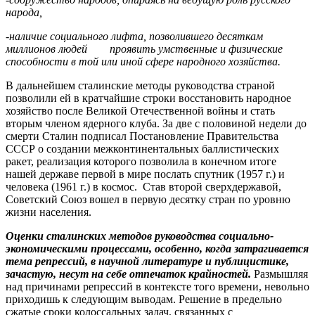
народа,
-наличие социального лифта, позволившего десяткам
миллионов людей проявить умственные и физические
способности в той или иной сфере народного хозяйства.
В дальнейшем сталинские методы руководства страной
позволили ей в кратчайшие строки восстановить народное
хозяйство после Великой Отечественной войны и стать
вторым членом ядерного клуба. За две с половиной недели до
смерти Сталин подписал Постановление Правительства
СССР о создании межконтинентальных баллистических
ракет, реализация которого позволила в конечном итоге
нашей державе первой в мире послать спутник (1957 г.) и
человека (1961 г.) в космос. Став второй сверхдержавой,
Советский Союз вошел в первую десятку стран по уровню
жизни населения.
Оценки сталинских методов руководства социально-
экономическими процессами, особенно, когда затрагивается
тема репрессий, в научной литературе и публицистике,
зачастую, несут на себе отпечаток крайностей.
Размышляя
над причинами репрессий в контексте того времени, невольно
приходишь к следующим выводам. Решение в предельно
сжатые сроки колоссальных задач, связанных с