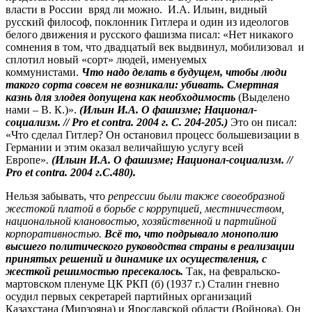
власти в России вряд ли можно. И.А. Ильин, видный
русский философ, поклонник Гитлера и один из идеологов
белого движения и русского фашизма писал: «Нет никакого
сомнения в том, что двадцатый век выдвинул, мобилизовал и
сплотил новый «сорт» людей, именуемых
коммунистами.
Что надо делать в будущем, чтобы люди
такого сорта совсем не возникали: убивать. Смертная
казнь для злодея допущена как необходимость
(Выделено
нами – В. К.)».
(Ильин И.А. О фашизме; Национал-
социализм. // Pro et contra. 2004 г. С. 204-205.)
Это он писал:
«Что сделал Гитлер? Он остановил процесс большевизации в
Германии и этим оказал величайшую услугу всей
Европе»
.
(Ильин И.А. О фашизме; Национал-социализм. //
Pro et contra. 2004 г.С.480).
Нельзя забывать, что
репрессии были также своеобразной
жестокой платой в борьбе с коррупцией, местничеством,
национальной клановостью, хозяйственной и партийной
корпоративностью.
Всё то, что подрывало монополию
высшего политического руководства страны в реализации
принятых решений и динамике их осуществления, с
жесткой решимостью пресекалось.
Так, на февральско-
мартовском пленуме ЦК РКП (б) (1937 г.) Сталин гневно
осудил первых секретарей партийных организаций
Казахстана (Мирзояна) и Ярославской области (Войнова). Он