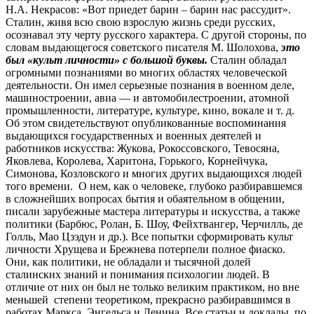
Н.А. Некрасов: «Вот приедет барин – барин нас рассудит».
Сталин, живя всю свою взрослую жизнь среди русских,
осознавал эту черту русского характера. С другой стороны, по
словам выдающегося советского писателя М. Шолохова,
это
был «культ личности» с большой буквы.
Сталин обладал
огромными познаниями во многих областях человеческой
деятельности. Он имел серьезные познания в военном деле,
машиностроении, авиа — и автомобилестроении, атомной
промышленности, литературе, культуре, кино, вокале и т. д.
Об этом свидетельствуют опубликованные воспоминания
выдающихся государственных и военных деятелей и
работников искусства: Жукова, Рокоссовского, Тевосяна,
Яковлева, Королева, Харитона, Горького, Корнейчука,
Симонова, Козловского и многих других выдающихся людей
того времени. О нем, как о человеке, глубоко разбиравшемся
в сложнейших вопросах бытия и обаятельном в общении,
писали зарубежные мастера литературы и искусства, а также
политики (Барбюс, Ролан, Б. Шоу, Фейхтвангер, Черчилль, де
Голль, Мао Цзэдун и др.). Все попытки сформировать культ
личности Хрущева и Брежнева потерпели полное фиаско.
Они, как политики, не обладали и тысячной долей
сталинских знаний и понимания психологии людей. В
отличие от них он был не только великим практиком, но вне
меньшей степени теоретиком, прекрасно разбиравшимся в
работах Маркса, Энгельса и Ленина. Все статьи и доклады, по