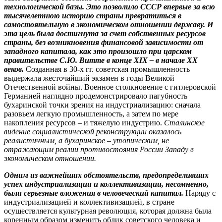
технологической базы. Это позволило СССР впервые за всю
тысячелетнюю историю страны превратиться в
самостоятельную в экономическом отношении державу. И
эта цель была достигнута за счет собственных ресурсов
страны, без возникновения финансовой зависимости от
западного капитала, как это произошло при царском
правительстве С.Ю. Витте в конце ХIХ – в начале ХХ
веков.
Созданная в 30-х гг. советская промышленность
выдержала жесточайший экзамен в годы Великой
Отечественной войны. Военное столкновение с гитлеровской
Германией наглядно продемонстрировало пагубность
бухаринской точки зрения на индустриализацию: сначала
разовьем легкую промышленность, а затем по мере
накопления ресурсов – и тяжелую индустрию.
Сталинское
видение социалистической реконструкции оказалось
реалистичным, а бухаринское – утопическим, не
отражающим реалии противостояния России Западу в
экономическом отношении.
Одним из важнейших обстоятельств, предопределивших
успех индустриализации и коллективизации, несомненно,
были серьезные вложения в человеческий капитал.
Наряду с
индустриализацией и коллективизацией, в стране
осуществляется культурная революция, которая должна была
коренным образом изменить облик советского человека и