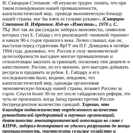
И. Скворцов-Степанов: «И неужели трудно понять, что при
таком планировании нашей промышленности,
капиталистический мир, проведя экономическую блокаду
нашей страны, мог бы взять ее голыми руками»
.
(Скворцов-
Степанов И. Избранное. Изд-во «Известия»., 1970 г. С.
75.)
Вот так же рассуждали либерал-экономисты, символом
которых стал Е. Гайдар с его реализацией «шоковой терапии»
в начале 90-х годов прошлого века. Лично слышал, как он,
выступая перед студентами ЯрГУ им П.Г. Демидова в октябре
1994 года, доказывал, что России в силу экономической
целесообразности выгоднее многие промышленные и
сельхозтовары закупать за границей, поскольку они дешевле и
качественнее. России, по его мнению, зато выгодно добывать
ресурсы и продавать за рубеж. Е. Гайдару и его
последователям было, видимо, невдомек, что
капиталистический мир, однажды организовав
экономическую блокаду нашей страны, возьмет Россию за
горло. Спустя более 30-ти лет после гайдаровских реформ, это
чуть не произошло, когда Запад принял против России
беспрецедентное количество санкций.
Хорошо, что
благодаря подвижничеству определенного количества
руководителей предприятий и научных организаций,
деятельности левопатриотической оппозиции во главе с
КПРФ, либерал-демократам не удалось разрушить до конца
промышленность, уничтожить сельское хозяйство и