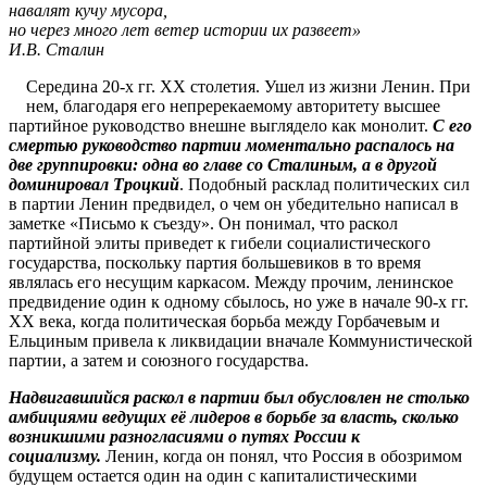
навалят кучу мусора,
но
через много лет ветер истории их развеет»
И.В. Сталин
Середина 20-х гг. XX столетия. Ушел из жизни Ленин. При
нем, благодаря его непререкаемому авторитету высшее
партийное руководство внешне выглядело как монолит.
С его
смертью руководство партии моментально распалось на
две группировки: одна во главе со Сталиным, а в другой
доминировал Троцкий
. Подобный расклад политических сил
в партии Ленин предвидел, о чем он убедительно написал в
заметке «Письмо к съезду». Он понимал, что раскол
партийной элиты приведет к гибели социалистического
государства, поскольку партия большевиков в то время
являлась его несущим каркасом. Между прочим, ленинское
предвидение один к одному сбылось, но уже в начале 90-х гг.
ХХ века, когда политическая борьба между Горбачевым и
Ельциным привела к ликвидации вначале Коммунистической
партии, а затем и союзного государства.
Надвигавшийся раскол в партии был обусловлен не столько
амбициями ведущих её лидеров в борьбе за власть, сколько
возникшими разногласиями о путях России к
социализму.
Ленин, когда он понял, что Россия в обозримом
будущем остается один на один с капиталистическими