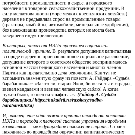
потребности промышленности в сырье, а городского
населения в товарной сельскохозяйственной продукции. В
силу мелкотоварности (море мелких крестьянских хозяйств)
деревня не предъявляла спрос на промышленные товары
(тракторы, комбайны, автомобили, минеральные удобрения),
без налаживания производства которых не могла быть
завершена индустриализация
Во-вторых,
отказ от НЭПа произошел
социально-
политической причине.
В результате допущения капитализма
в городе и деревне произошло новое социальное расслоение,
допущение которого в советском обществе воспринималось
основной массой бедняцкого населения и многих членов
Партии как предательство дела революции. Как тут не
вспомнить знаменитую фразу из повести А. Гайдара «Судьба
барабанщика»: «За это ли, старик Яков, боролся ты и страдал,
звенел кандалами и взвивал чапаевскую саблю! А когда
нужно было, то шел на эшафот…».
(
Гайдар А
.
Судьба
барабанщика./ https://nukadeti.ru/rasskazy/sudba-
barabanshhika)
И, наконец, еще одна важная причина отхода от политики
НЭПа и перехода к плановой системе управления народным
хозяйством — международное положение страны.
Страна
находилась во враждебном окружении капиталистических