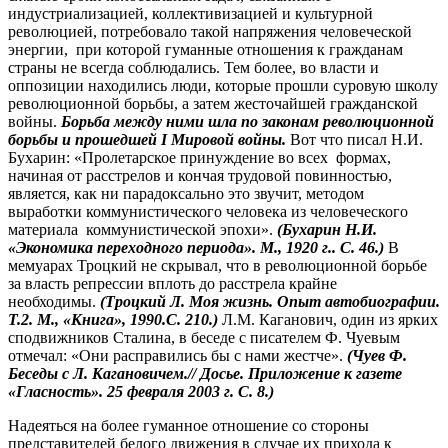
индустриализацией, коллективизацией и культурной
революцией, потребовало такой напряжения человеческой
энергии, при которой гуманные отношения к гражданам
страны не всегда соблюдались. Тем более, во власти и
оппозиции находились люди, которые прошли суровую школу
революционной борьбы, а затем жесточайшей гражданской
войны.
Борьба между ними шла по законам революционной
борьбы и прошедшей
I
Мировой войны.
Вот что писал Н.И.
Бухарин: «Пролетарское принуждение во всех формах,
начиная от расстрелов и кончая трудовой повинностью,
является, как ни парадоксально это звучит, методом
выработки коммунистического человека из человеческого
материала коммунистической эпохи».
(Бухарин Н.И.
«Экономика переходного периода». М., 1920 г.. С. 46.)
В
мемуарах Троцкий не скрывал, что в революционной борьбе
за власть репрессии вплоть до расстрела крайне
необходимы.
(Троцкий Л. Моя жизнь. Опыт автобиографии.
Т.2. М., «Книга», 1990.С. 210.)
Л.М. Каганович, один из ярких
сподвижников Сталина, в беседе с писателем Ф. Чуевым
отмечал: «Они расправились бы с нами жестче».
(Чуев Ф.
Беседы с Л. Кагановичем.// Досье. Приложение к газете
«Гласность». 25 февраля 2003 г. С. 8.)
Надеяться на более гуманное отношение со стороны
представителей белого движения в случае их прихода к