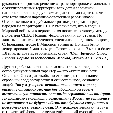
руководство приняло решение о транспортировке самолетами
с оккупированных территорий всех детей еврейской
национальности наряду с тяжело раненными партизанами и
ответственными партийно-советскими работниками.
Отечественные и зарубежные критики депортации ряда
народов на территории СССР умалчивают, что в годы II
Мировой войны и в первое время после нее к такому методу
прибегали США, Польша, Чехословакия и др. страны. По
данным английского ученого, специалиста в данном вопросе,
С. Брендана, после II Мировой войны из Польши было
депортировано 7 млн. немцев, Чехословакии — 3 млн. и более
1,8 млн. из других европейских стран.
(См.: Брендан Симс.
Европа. Борьба за господство. Москва, Изд-во АСТ, 2017 г.)
Другая проблема, связанная с деятельностью вождя, носит
остро дискуссионный характер — это «культ личности
Сталина». Он создан якобы по его инициативе и нанес
огромный вред государству и общественному сознанию
людей.
Так уж устроен менталитет нашего народа, в
отличие от западного, что без абсолютной веры в
вышестоящую личность вплоть до верховной власти (царя,
генерального секретаря, президента) в России не вершились,
не вершатся и не будут в обозримом будущем совершаться
повседневные и великие дела.
Эту психологическую черту в
сатирической форме подметил ещё великий русский поэт