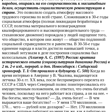
народом, опираясь на его сопричастность к масштабным
делам, осуществить социалистическую реконструкцию в
стране.
Это позволило создать атмосферу массового
трудового героизма по всей стране. Сложившаяся в 30-е годы
социальная атмосфера (полная ликвидация безработицы в
СССР, политика материального вознаграждения
квалифицированного и высокопроизводительного труда —
стахановское движение) порождала у людей ощущение того,
что общество, в котором они живут — общество подлинной
социальной справедливости и равенства. В 30-50-е годы
единение народа и власти достигло наивысшей точки, а
массовый энтузиазм в деле построения социализма был
колоссальным.
(Ахиезер А. С. (1997) Россия: критика
исторического опыта (социокультурная динамика России) в
2 т. 2-е изд., перераб. и доп. Новосибирск : Сибирский
хронограф. Т. I: От прошлого к будущему. С. 500)
Когда во
время интервью в Америке у В. Чкалова, выдающегося
летчика 30-х гг. ХХ века, после беспримерного перелета из
СССР в США через Северный полюс поинтересовались его
имущественным положением, он ответил, что очень богатый
человек, поскольку на него работает вся страна, а он на нее. «
Вы богаты, мистер Чкалов? — Да, очень богат! — В чем
выражается ваше богатство? — У меня 170 миллионов. —
170… чего — рублей или долларов? — Нет. 170 миллионов
человек, которые работают на меня так же, как я работаю на