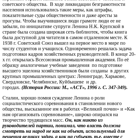
советского общества. В ходе ликвидации безграмотности
населения использовались такие меры, как штрафы,
показательные суды общественности и даже аресты за
прогулы. Чтобы выучившиеся люди грамоте люди ее не
забыли, по инициативе супруги Ленина Н.К. Крупской в
стране была создана широкая сеть библиотек, чтобы книга
была доступной для читателя в самом отдаленном месте. К
1938 г. Советский Союз вышел на первое место в мире по
числу студентов и учащихся. Одновременно решалась задача
подготовки кадров хозяйственных руководителей. В конце 20-
х гг. открылась Всесоюзная промышленная академия. По её
образцу аналогичные учебные заведения по подготовке
высшего эшелона хозяйственников были созданы в других
крупных промышленных центрах: Ленинграде, Харькове,
Свердловске, Челябинске, Куйбышеве и др.
городах.
(История России: М., «АСТ», 1996 г. С. 347-349).
Сталин, хорошо помня суждение Ленина о роли
социалистического соревнования в становлении нового
общества, высказанное им в работах «Великий почин» и «Как
нам организовать соревнование», широко опирался на
творчество трудящихся масс.
Он, как
никто из
руководителей партии, понимал, что власть должна
смотреть на народ не как на объект, используемый для
решения великих задач, а как на субъект, т.е. вместе с