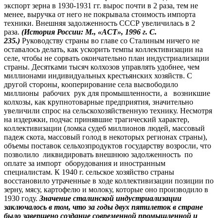
экспорт зерна в 1930-1931 гг. вырос почти в 2 раза, тем не
менее, выручка от него не покрывала стоимость импорта
техники. Внешняя задолженность СССР увеличилась в 2
раза.
(История России: М., «АСТ», 1996 г. С.
235.)
Руководству страны во главе со Сталиным ничего не
оставалось делать, как ускорить темпы коллективизации на
селе, чтобы не сорвать окончательно план индустриализации
страны. Десятками тысяч колхозов управлять удобнее, чем
миллионами индивидуальных крестьянских хозяйств. С
другой стороны
,
кооперирование села высвободило
миллионы рабочих рук для промышленности, а возникшие
колхозы, как крупнотоварные предприятия, значительно
увеличили спрос на сельскохозяйственную технику. Несмотря
на издержки, подчас принявшие трагический характер,
коллективизации (ломка судеб миллионов людей, массовый
падеж скота, массовый голод в некоторых регионах страны),
объемы поставок сельхозпродуктов государству возросли, что
позволило ликвидировать внешнюю задолженность по
оплате за импорт оборудования и иностранным
специалистам. К 1940 г. сельское хозяйство страны
восстановило утраченные в ходе коллективизации позиции по
зерну, мясу, картофелю и молоку, которые оно производило в
1930 году.
Значение сталинской индустриализации
заключалось в том, что за годы двух пятилеток в стране
было завершено создание современной промышленной и