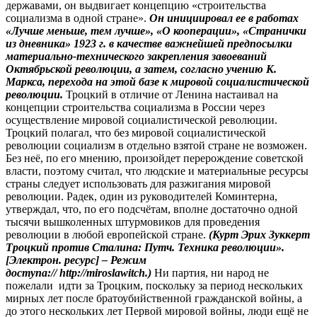
державами, он выдвигает концепцию «строительства
социализма в одной стране».
Он инициировал ее в работах
«Лучше меньше, тем лучше», «О кооперации», «Странички
из дневника» 1923 г. в качестве важнейшей предпосылки
материально-технического закрепления завоеваний
Октябрьской революции, а затем, согласно учению К.
Маркса, перехода на этой базе к мировой социалистической
революции.
Троцкий в отличие от Ленина настаивал на
концепции строительства социализма в России через
осуществление мировой социалистической революции.
Троцкий полагал, что без мировой социалистической
революции социализм в отдельно взятой стране не возможен.
Без неё, по его мнению, произойдет перерождение советской
власти, поэтому считал, что людские и материальные ресурсы
страны следует использовать для разжигания мировой
революции. Радек, один из руководителей Коминтерна,
утверждал, что, по его подсчётам, вполне достаточно одной
тысячи вышколенных штурмовиков для проведения
революции в любой европейской стране.
(Курт Эрих Зуккерт
Троцкий против Сталина: Путч. Техника революции».
[Электрон. ресурс] – Режим
доступа://
http
://
miroslawitch
.)
Ни партия, ни народ не
пожелали идти за Троцким, поскольку за период нескольких
мирных лет после братоубийственной гражданской войны, а
до этого нескольких лет Первой мировой войны, люди ещё не