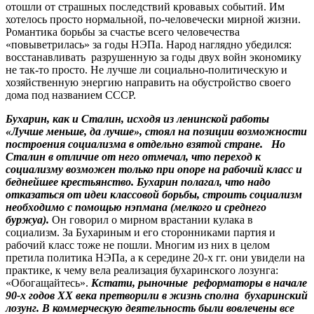
отошли от страшных последствий кровавых событий. Им
хотелось просто нормальной, по-человечески мирной жизни.
Романтика борьбы за счастье всего человечества
«повыветрилась» за годы НЭПа. Народ наглядно убедился:
восстанавливать разрушенную за годы двух войн экономику
не так-то просто. Не лучше ли социально-политическую и
хозяйственную энергию направить на обустройство своего
дома под названием СССР.
Бухарин, как и Сталин, исходя из ленинской работы
«Лучше меньше, да лучше», стоял на позиции возможности
построения социализма в отдельно взятой стране. Но
Сталин в отличие от него отмечал, что переход к
социализму возможен только при опоре на рабочий класс и
беднейшее крестьянство. Бухарин полагал, что надо
отказаться от идеи классовой борьбы, строить социализм
необходимо с помощью нэпмана (мелкого и среднего
буржуа).
Он говорил о мирном врастании кулака в
социализм. За Бухариным и его сторонниками партия и
рабочий класс тоже не пошли. Многим из них в целом
претила политика НЭПа, а к середине 20-х гг. они увидели на
практике, к чему вела реализация бухаринского лозунга:
«Обогащайтесь».
Кстати, рыночные реформаторы в начале
90-х годов ХХ века претворили в жизнь сполна бухаринский
лозунг. В коммерческую деятельность были вовлечены все