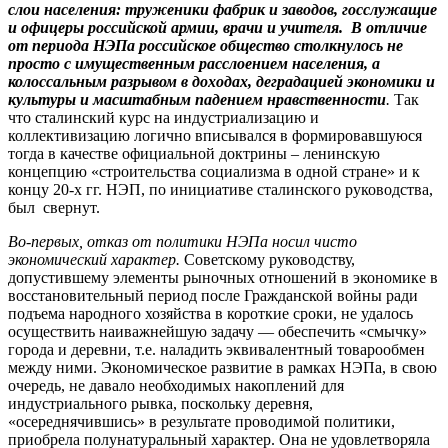
слои населения: труженики фабрик и заводов, госслужащие
и офицеры российской армии, врачи и учителя. В отличие
от периода НЭПа российское общество столкнулось не
просто с имущественным расслоением населения, а
колоссальным разрывом в доходах, деградацией экономики и
культуры и масштабным падением нравственности
.
Так
что сталинский курс на индустриализацию и
коллективизацию логично вписывался в формировавшуюся
тогда в качестве официальной доктрины – ленинскую
концепцию «строительства социализма в одной стране» и к
концу 20-х гг. НЭП, по инициативе сталинского руководства,
был свернут.
Во-первых, отказ от политики НЭПа носил чисто
экономический характер.
Советскому руководству,
допустившему элементы рыночных отношений в экономике в
восстановительный период после Гражданской войны ради
подъема народного хозяйства в короткие сроки, не удалось
осуществить наиважнейшую задачу — обеспечить «смычку»
города и деревни, т.е. наладить эквивалентный товарообмен
между ними. Экономическое развитие в рамках НЭПа, в свою
очередь, не давало необходимых накоплений для
индустриального рывка, поскольку деревня,
«осереднячившись» в результате проводимой политики,
приобрела полунатуральный характер. Она не удовлетворяла