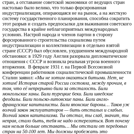
стран, а отставание советской экономики от ведущих стран
настолько было велико, что только форсированная
индустриализация, опирающаяся не на рынок, а на жесткую
систему государственного планирования, способна сократить
этот разрыв и создать предпосылки для выживания советского
государства в крайне неблагоприятных международных
условиях. Настрой народа и членов партии в сторону
форсированного строительства социализма путем
индустриализации и коллективизации в отдельно взятой
стране (СССР) был обусловлен, ухудшением международной
обстановки: в 1929 году Англия разорвала дипломатические
отношения с СССР и возникла реальная угроза военного
вторжения. В феврале 1931 г. на Первой Всесоюзной
конференции работников социалистической промышленности
Сталин заявил:
«Мы не хотим оказаться битыми. Нет, не
хотим! История старой России состояла, между прочим, в
том, что её непрерывно били за отсталость. Били
монгольские ханы. Били турецкие беки. Били шведские
феодалы. Били польско-литовские паны. Били англо-
французские капиталисты. Били японские бароны… Таков уж
волчий закон эксплуататоров — бить отсталых и слабых.
Волчий закон капитализма. Ты отстал, ты слаб, значит, ты
неправ, стало быть, тебя не надо остерегаться. Вот почему
нам нельзя больше отставать… Мы отстали от передовых
стран на 50-100 лет. Мы должны пробежать это