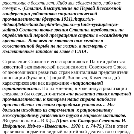
расстояние в десять лет. Либо мы сделаем это, либо нас
сомнут».
(
Сталин. Выступление на Первой Всесоюзной
конференции работников социалистической
промышленности (февраль 1931)./https://xn-
-80aaafltebbc3auk2aepkhr3ewjpa.xn--p1ai/iz-vyistupleniya-
stalina/)
Согласно точке зрения Сталина, требовалось на
определенный период превращение страны в «осажденную
крепость». Вот чего не хватает нам сегодня в
ожесточенной борьбе не на жизнь, а насмерть с
коллективным Западом во главе с США.
Стремление Сталина и его сторонников в Партии добиться
известной экономической независимости Советского Союза
от экономически развитых стран капитализма представители
оппозиции (Бухарин, Троцкий, Зиновьев, Каменев и др.)
характеризовали как выражение
«национальной
ограниченности».
По их мнению, в ходе индустриализации
следовало бы сосредоточиться
«на развитии таких отраслей
промышленности, к которым наша страна наиболее
приспособлена по своим природным условиям… Мы
должны исходить из стремления к рациональному
международному разделению труда в мировом масштабе.
(
Выделено нами – В.К
.)».
(Цит. по: Скворцов-Степанов И.
Избранное. Изд-во «Известия»., 1970 г. с. 74-75.)
Им в ответ
правильно подметил видный партийный деятель того периода