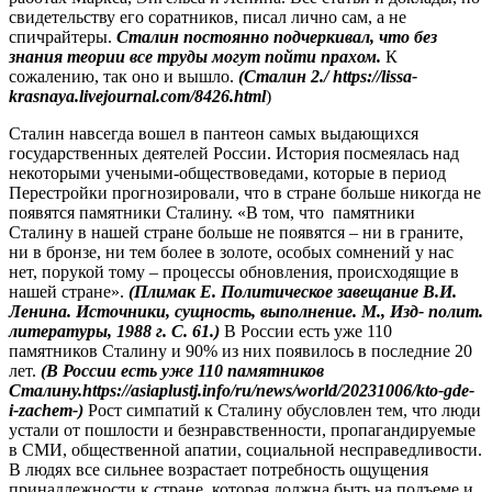
свидетельству его соратников, писал лично сам, а не
спичрайтеры.
Сталин постоянно подчеркивал, что без
знания теории все труды могут пойти прахом.
К
сожалению, так оно и вышло.
(Сталин 2./
https://lissa-
krasnaya.livejournal.com/8426.html
)
Сталин навсегда вошел в пантеон самых выдающихся
государственных деятелей России. История посмеялась над
некоторыми учеными-обществоведами, которые в период
Перестройки прогнозировали, что в стране больше никогда не
появятся памятники Сталину. «В том, что памятники
Сталину в нашей стране больше не появятся – ни в граните,
ни в бронзе, ни тем более в золоте, особых сомнений у нас
нет, порукой тому – процессы обновления, происходящие в
нашей стране».
(Плимак Е. Политическое завещание В.И.
Ленина. Источники, сущность, выполнение. М., Изд- полит.
литературы, 1988 г. С. 61.)
В России есть уже 110
памятников Сталину и 90% из них появилось в последние 20
лет.
(
В России есть уже 110 памятников
Сталину.https://asiaplustj.info/ru/news/world/20231006/kto-gde-
i-zachem-)
Рост симпатий к Сталину обусловлен тем, что люди
устали от пошлости и безнравственности, пропагандируемые
в СМИ, общественной апатии, социальной несправедливости.
В людях все сильнее возрастает потребность ощущения
принадлежности к стране, которая должна быть на подъеме и