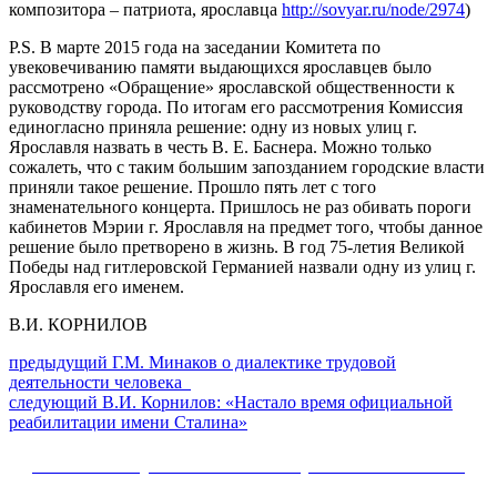
композитора – патриота, ярославца
http://sovyar.ru/node/2974
)
P.S. В марте 2015 года на заседании Комитета по
увековечиванию памяти выдающихся ярославцев было
рассмотрено «Обращение» ярославской общественности к
руководству города. По итогам его рассмотрения Комиссия
единогласно приняла решение: одну из новых улиц г.
Ярославля назвать в честь В. Е. Баснера. Можно только
сожалеть, что с таким большим запозданием городские власти
приняли такое решение. Прошло пять лет с того
знаменательного концерта. Пришлось не раз обивать пороги
кабинетов Мэрии г. Ярославля на предмет того, чтобы данное
решение было претворено в жизнь. В год 75-летия Великой
Победы над гитлеровской Германией назвали одну из улиц г.
Ярославля его именем.
В.И. КОРНИЛОВ
Навигация
Предыдущий
предыдущий
Г.М. Минаков о диалектике трудовой
пост:
деятельности человека
по
Следующее
следующий
В.И. Корнилов: «Настало время официальной
записям
сообщение:
реабилитации имени Сталина»
Сайт Коммунистической партии Российской
Федерации (КПРФ)