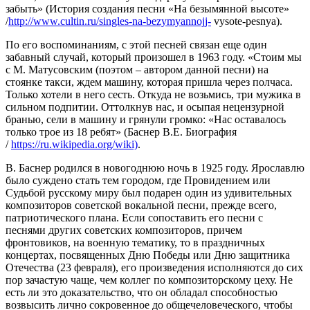
забыть» (История создания песни «На безымянной высоте»
/
http://www.cultin.ru/singles-na-bezymyannojj-
vysote-pesnya).
По его воспоминаниям, с этой песней связан еще один
забавный случай, который произошел в 1963 году. «Стоим мы
с М. Матусовским (поэтом – автором данной песни) на
стоянке такси, ждем машину, которая пришла через полчаса.
Только хотели в него сесть. Откуда не возьмись, три мужика в
сильном подпитии. Оттолкнув нас, и осыпая нецензурной
бранью, сели в машину и грянули громко: «Нас оставалось
только трое из 18 ребят» (Баснер В.Е. Биография
/
https://ru.wikipedia.org/wiki)
.
В. Баснер родился в новогоднюю ночь в 1925 году. Ярославлю
было суждено стать тем городом, где Провидением или
Судьбой русскому миру был подарен один из удивительных
композиторов советской вокальной песни, прежде всего,
патриотического плана. Если сопоставить его песни с
песнями других советских композиторов, причем
фронтовиков, на военную тематику, то в праздничных
концертах, посвященных Дню Победы или Дню защитника
Отечества (23 февраля), его произведения исполняются до сих
пор зачастую чаще, чем коллег по композиторскому цеху. Не
есть ли это доказательство, что он обладал способностью
возвысить лично сокровенное до общечеловеческого, чтобы