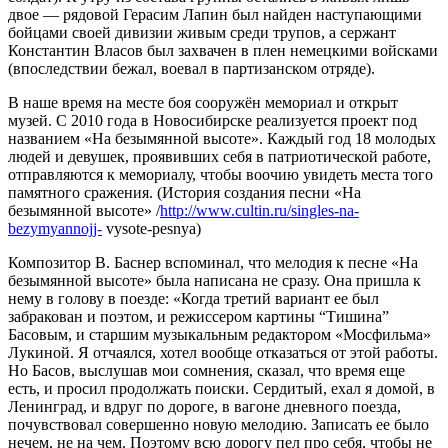
двое — рядовой Герасим Лапин был найден наступающими
бойцами своей дивизии живым среди трупов, а сержант
Константин Власов был захвачен в плен немецкими войсками
(впоследствии бежал, воевал в партизанском отряде).
В наше время на месте боя сооружён мемориал и открыт
музей. С 2010 года в Новосибирске реализуется проект под
названием «На безымянной высоте». Каждый год 18 молодых
людей и девушек, проявивших себя в патриотической работе,
отправляются к мемориалу, чтобы воочию увидеть места того
памятного сражения. (История создания песни «На
безымянной высоте» /
http://www.cultin.ru/singles-na-
bezymyannojj-
vysote-pesnya)
Композитор В. Баснер вспоминал, что мелодия к песне «На
безымянной высоте» была написана не сразу. Она пришла к
нему в голову в поезде: «Когда третий вариант ее был
забракован и поэтом, и режиссером картины “Тишина”
Басовым, и старшим музыкальным редактором «Мосфильма»
Лукиной. Я отчаялся, хотел вообще отказаться от этой работы.
Но Басов, выслушав мои сомнения, сказал, что время еще
есть, и просил продолжать поиски. Сердитый, ехал я домой, в
Ленинград, и вдруг по дороге, в вагоне дневного поезда,
почувствовал совершенно новую мелодию. Записать ее было
нечем, не на чем. Поэтому всю дорогу пел про себя, чтобы не