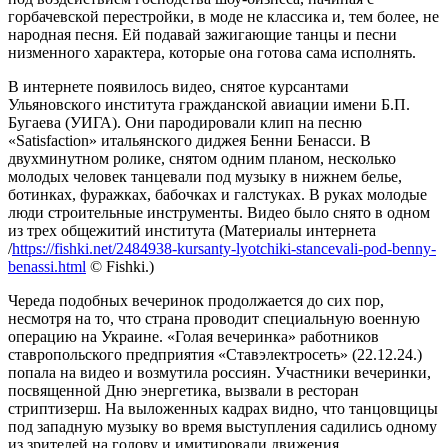
горбачевской перестройки, в моде не классика и, тем более, не
народная песня. Ей подавай зажигающие танцы и песни
низменного характера, которые она готова сама исполнять.
В интернете появилось видео, снятое курсантами
Ульяновского института гражданской авиации имени Б.П.
Бугаева (УИГА). Они пародировали клип на песню
«Satisfaction» итальянского диджея Бенни Бенасси. В
двухминутном ролике, снятом одним планом, несколько
молодых человек танцевали под музыку в нижнем белье,
ботинках, фуражках, бабочках и галстуках. В руках молодые
люди строительные инструменты. Видео было снято в одном
из трех общежитий института (Материалы интернета
/
https://fishki.net/2484938-kursanty-lyotchiki-stancevali-pod-benny-
benassi.html
© Fishki.)
Череда подобных вечеринок продолжается до сих пор,
несмотря на то, что страна проводит специальную военную
операцию на Украине. «Голая вечеринка» работников
ставропольского предприятия «Ставэлектросеть» (22.12.24.)
попала на видео и возмутила россиян. Участники вечеринки,
посвященной Дню энергетика, вызвали в ресторан
стриптизерш. На выложенных кадрах видно, что танцовщицы
под западную музыку во время выступления садились одному
из зрителей на голову и имитировали движения,