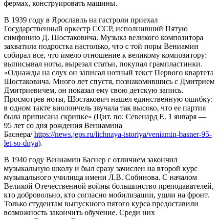
фермах, конструировать машины.
В 1939 году в Ярославль на гастроли приехал
Государственный оркестр СССР, исполнивший Пятую
симфонию Д. Шостаковича. Музыка великого композитора
захватила подростка настолько, что с той поры Вениамин
собирал все, что имело отношение к великому композитору:
выписывал ноты, вырезал статьи, покупал грампластинки.
«Однажды на слух он записал нотный текст Первого квартета
Шостаковича. Много лет спустя, познакомившись с Дмитрием
Дмитриевичем, он показал ему свою детскую запись.
Просмотрев ноты, Шостакович нашел единственную ошибку:
в одном такте виолончель звучала так высоко, что ее партия
была приписана скрипке» (Цит. по: Севенард Е. 1 января —
95 лет со дня рождения Вениамина
Баснера/
https://news.jeps.ru/lichnaya-istoriya/veniamin-basner-95-
let-so-dnya)
.
В 1940 году Вениамин Баснер с отличием закончил
музыкальную школу и был сразу зачислен на второй курс
музыкального училища имени Л.В. Собинова. С началом
Великой Отечественной войны большинство преподавателей,
кто добровольно, кто согласно мобилизации, ушли на фронт.
Только студентам выпускного пятого курса предоставили
возможность закончить обучение. Среди них