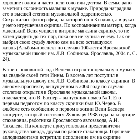
хорошие голоса и часто пели соло или дуэтом. В семье рано
заметили склонность малыша к музыке. Природа наградила
его в высшей степени музыкальной одаренностью.
Сохранилась фотография, на которой он в 3 годика, а в руках
у него игрушечная скрипка. По воспоминаниям матери, когда
маленький Веня увидел в витрине магазина скрипку, то не
хотел уходить до тех пор, пока она не купила ее ему. Так он
выбрал свою судьбу лично сам на всю оставшуюся
жизнь (Альбом-проспект по случаю 100-летия Ярославской
музыкальной школы им. Л.В. Собинова. Ярославль, 2004 г., С.
24).
В три с половиной года Венечка играл танцевальную музыку
на свадьбе своей тети Инны. В восемь лет поступил в
музыкальную школу им. Л.В. Собинова по классу скрипки. В
альбоме-проспекте, выпущенном в 2004 году по случаю
столетия открытия в Ярославле музыкальной школы,
отмечается, что В. Баснер – выпускник номер № 1. Его
первым педагогом по классу скрипки был Ю. Черво. В
альбоме есть сообщение о первом в жизни Вени Баснера
концерте, который состоялся 28 января 1938 года на квартире
стахановца, работника Ярославского автозавода, А.И.
Чихалева. На концерте присутствовали представители
руководства завода, друзья по работе стахановца. Горячими
аплодисментами встретили исполнение им на скрипке