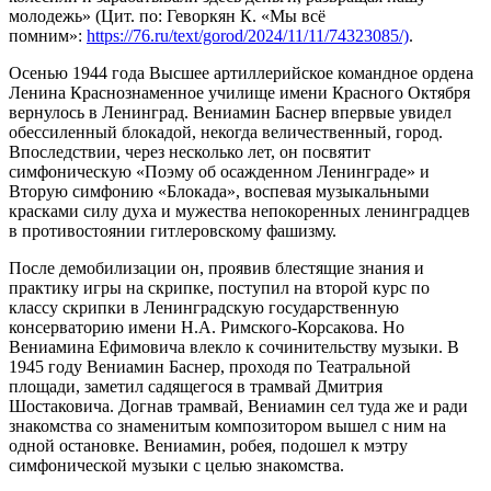
молодежь» (Цит. по: Геворкян К. «Мы всё
помним»:
https://76.ru/text/gorod/2024/11/11/74323085/)
.
Осенью 1944 года Высшее артиллерийское командное ордена
Ленина Краснознаменное училище имени Красного Октября
вернулось в Ленинград. Вениамин Баснер впервые увидел
обессиленный блокадой, некогда величественный, город.
Впоследствии, через несколько лет, он посвятит
симфоническую «Поэму об осажденном Ленинграде» и
Вторую симфонию «Блокада», воспевая музыкальными
красками силу духа и мужества непокоренных ленинградцев
в противостоянии гитлеровскому фашизму.
После демобилизации он, проявив блестящие знания и
практику игры на скрипке, поступил на второй курс по
классу скрипки в Ленинградскую государственную
консерваторию имени Н.А. Римского-Корсакова. Но
Вениамина Ефимовича влекло к сочинительству музыки. В
1945 году Вениамин Баснер, проходя по Театральной
площади, заметил садящегося в трамвай Дмитрия
Шостаковича. Догнав трамвай, Вениамин сел туда же и ради
знакомства со знаменитым композитором вышел с ним на
одной остановке. Вениамин, робея, подошел к мэтру
симфонической музыки с целью знакомства.