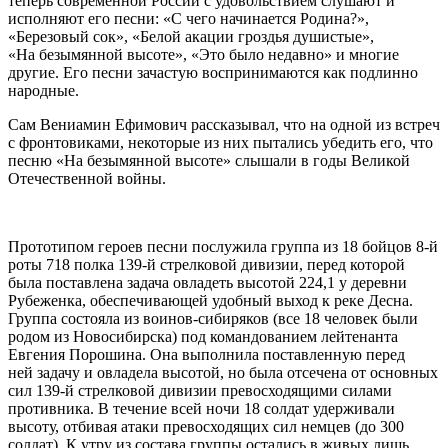
теперь современной России с удовольствием слушают и
исполняют его песни: «С чего начинается Родина?»,
«Березовый сок», «Белой акации гроздья душистые»,
«На безымянной высоте», «Это было недавно» и многие
другие. Его песни зачастую воспринимаются как подлинно
народные.
Сам Вениамин Ефимович рассказывал, что на одной из встреч
с фронтовиками, некоторые из них пытались убедить его, что
песню «На безымянной высоте» слышали в годы Великой
Отечественной войны.
Прототипом героев песни послужила группа из 18 бойцов 8-й
роты 718 полка 139-й стрелковой дивизии, перед которой
была поставлена задача овладеть высотой 224,1 у деревни
Рубеженка, обеспечивающей удобный выход к реке Десна.
Группа состояла из воинов-сибиряков (все 18 человек были
родом из Новосибирска) под командованием лейтенанта
Евгения Порошина. Она выполнила поставленную перед
ней задачу и овладела высотой, но была отсечена от основных
сил 139-й стрелковой дивизии превосходящими силами
противника. В течение всей ночи 18 солдат удерживали
высоту, отбивая атаки превосходящих сил немцев (до 300
солдат). К утру из состава группы остались в живых лишь