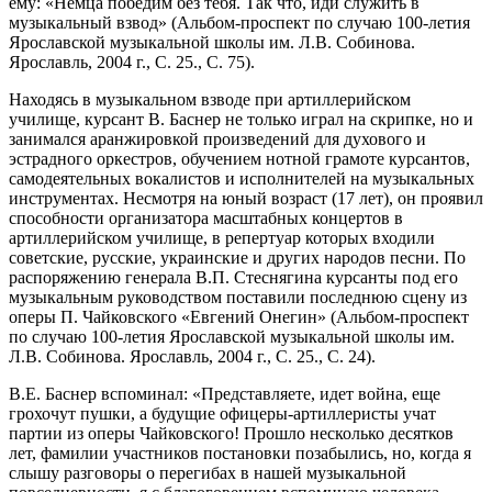
ему: «Немца победим без тебя. Так что, иди служить в
музыкальный взвод» (Альбом-проспект по случаю 100-летия
Ярославской музыкальной школы им. Л.В. Собинова.
Ярославль, 2004 г., С. 25., С. 75).
Находясь в музыкальном взводе при артиллерийском
училище, курсант В. Баснер не только играл на скрипке, но и
занимался аранжировкой произведений для духового и
эстрадного оркестров, обучением нотной грамоте курсантов,
самодеятельных вокалистов и исполнителей на музыкальных
инструментах. Несмотря на юный возраст (17 лет), он проявил
способности организатора масштабных концертов в
артиллерийском училище, в репертуар которых входили
советские, русские, украинские и других народов песни. По
распоряжению генерала В.П. Стеснягина курсанты под его
музыкальным руководством поставили последнюю сцену из
оперы П. Чайковского «Евгений Онегин» (Альбом-проспект
по случаю 100-летия Ярославской музыкальной школы им.
Л.В. Собинова. Ярославль, 2004 г., С. 25., С. 24).
В.Е. Баснер вспоминал: «Представляете, идет война, еще
грохочут пушки, а будущие офицеры-артиллеристы учат
партии из оперы Чайковского! Прошло несколько десятков
лет, фамилии участников постановки позабылись, но, когда я
слышу разговоры о перегибах в нашей музыкальной