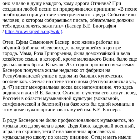
оно запало в душу каждого, кому дорога Отчизна? При
создании любой песни он придерживался принципа: «В песне
необходимо присутствие электрического заряда. Событие или
человек, о котором собираешься писать, обязательно должны
тебя вдохновлять, зажигать» (Баснер В.Е. Биография
/
https://ru.wikipedia.org/wiki)
.
Отец, Ефим Семенович Баснер, всю жизнь работал на
обувной фабрике «Североход», находившейся в центре
города. Мама, Роза Григорьевна, была домохозяйкой и вела
хозяйство семьи, в которой, кроме маленького Вени, было еще
два младших брата. В начале 20-х годов прошлого века семья
Баснеров получила жилье недалеко от фабрики на
Республиканской улице в одном из бывших купеческих
особнячков. Сейчас на стене этого дома (Республиканская ул.,
д. 47) висит мемориальная доска как напоминание, что здесь
родился и жил В.Е. Баснер. Считаю, с учетом его заслуг перед
Россией в области музыкальной культуры (вокальной,
симфонической и балетной) на базе хотя бы одной комнаты в
этом доме нужно организовать музей им. В.Е. Баснера.
В роду Баснеров не было профессиональных музыкантов, но
музыка всегда звучала в доме. Дядя Яков, кадровый военный,
играл на скрипке, тетя Инна закончила ярославскую
музыкальную школу по классу пианино. Отец и мать имели