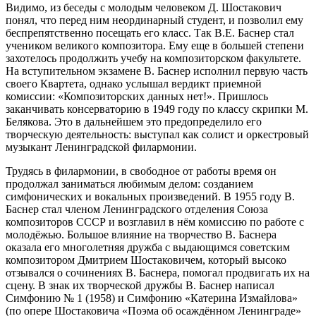
Видимо, из беседы с молодым человеком Д. Шостакович
понял, что перед ним неординарный студент, и позволил ему
беспрепятственно посещать его класс. Так В.Е. Баснер стал
учеником великого композитора. Ему еще в большей степени
захотелось продолжить учебу на композиторском факультете.
На вступительном экзамене В. Баснер исполнил первую часть
своего Квартета, однако услышал вердикт приемной
комиссии: «Композиторских данных нет!». Пришлось
заканчивать консерваторию в 1949 году по классу скрипки М.
Белякова. Это в дальнейшем это предопределило его
творческую деятельность: выступал как солист и оркестровый
музыкант Ленинградской филармонии.
Трудясь в филармонии, в свободное от работы время он
продолжал заниматься любимым делом: созданием
симфонических и вокальных произведений. В 1955 году В.
Баснер стал членом Ленинградского отделения Союза
композиторов СССР и возглавил в нём комиссию по работе с
молодёжью. Большое влияние на творчество В. Баснера
оказала его многолетняя дружба с выдающимся советским
композитором Дмитрием Шостаковичем, который высоко
отзывался о сочинениях В. Баснера, помогал продвигать их на
сцену. В знак их творческой дружбы В. Баснер написал
Симфонию № 1 (1958) и Симфонию «Катерина Измайлова»
(по опере Шостаковича «Поэма об осаждённом Ленинграде»