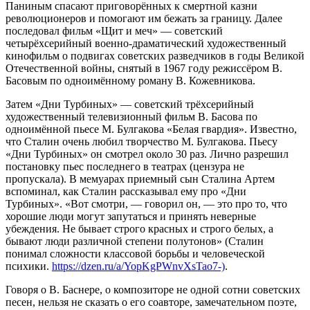
Паниным спасают приговорённых к смертной казни
революционеров и помогают им бежать за границу. Далее
последовал фильм «Щит и меч» — советский
четырёхсерийный военно-драматический художественный
кинофильм о подвигах советских разведчиков в годы Великой
Отечественной войны, снятый в 1967 году режиссёром В.
Басовым по одноимённому роману В. Кожевникова.
Затем «Дни Турбиных» — советский трёхсерийный
художественный телевизионный фильм В. Басова по
одноимённой пьесе М. Булгакова «Белая гвардия». Известно,
что Сталин очень любил творчество М. Булгакова. Пьесу
«Дни Турбиных» он смотрел около 30 раз. Лично разрешил
постановку пьес последнего в театрах (цензура не
пропускала). В мемуарах приемный сын Сталина Артем
вспоминал, как Сталин рассказывал ему про «Дни
Турбиных». «Вот смотри, — говорил он, — это про то, что
хорошие люди могут запутаться и принять неверные
убеждения. Не бывает строго красных и строго белых, а
бывают люди различной степени полутонов» (Сталин
понимал сложности классовой борьбы и человеческой
психики.
https://dzen.ru/a/YopKgPWnvXsTao7-)
.
Говоря о В. Баснере, о композиторе не одной сотни советских
песен, нельзя не сказать о его соавторе, замечательном поэте,