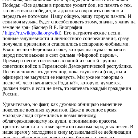
Победы: «Все дальше в прошлое уходят бои, но память о тех,
кто выстоял и победил, мы должны сохранить навечно и
передать ее потомкам. Нашу общую, нашу гордую память! И
если моя музыка будет способствовать этому, значит, я живу на
земле не зря» (Баснер В.Е. Биография
/
https://ru.wikipedia.org/wiki
). Его патриотические песни,
полные задушевности и личностного сопереживания, сразу
получали признание и становились всенародно любимыми.
Взять песню «Березовый сок», которая шагнула с экрана в
народ после выхода в свет фильма «Мировой парень».
Премьера песни состоялась в одной из частей группы
советских войск в Германской Демократической республике.
Песня исполнялась до тех пор, пока слушатели (солдаты и
офицеры) не выучили ее наизусть. Мы уже не говорим о
песне «С чего начинается Родина?», которую, думается,
должен знать и если не петь, то напевать каждый гражданин
России.
Удивительно, но факт, как духовно обнищало нынешнее
поколение военных курсантов. Даже в военное время
молодые люди стремились к возвышенному,
облагораживающему их души, к пониманию красоты,
трогательности и в тоже время оптимизма народных песен. В
наше время у молодежи в силу музыкальной ее дебилизации
под воздействием господства шоу-бизнеса, начиная с