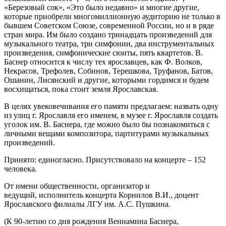
«Березовый сок», «Это было недавно» и многие другие,
которые приобрели многомиллионную аудиторию не только в
бывшем Советском Союзе, современной России, но и в ряде
стран мира. Им было создано тринадцать произведений для
музыкального театра, три симфонии, два инструментальных
произведения, симфонические сюиты, пять квартетов. В.
Баснер относится к числу тех ярославцев, как Ф. Волков,
Некрасов, Трефолев, Собинов, Терешкова, Труфанов, Батов,
Ошанин, Лисянский и другие, которыми гордимся и будем
восхищаться, пока стоит земля Ярославская.
В целях увековечивания его памяти предлагаем: назвать одну
из улиц г. Ярославля его именем, в музее г. Ярославля создать
уголок им. В. Баснера, где можно было бы познакомиться с
личными вещами композитора, партитурами музыкальных
произведений.
Принято: единогласно. Присутствовало на концерте – 152
человека.
От имени общественности, организатор и
ведущий, исполнитель концерта Корнилов В.И., доцент
Ярославского филиалы ЛГУ им. А.С. Пушкина.
(К 90-летию со дня рождения Вениамина Баснера,