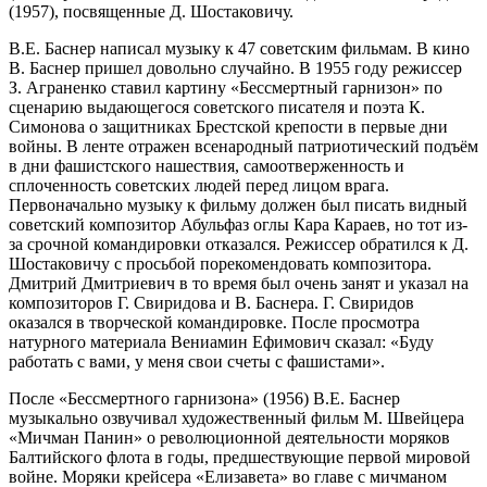
(1957), посвященные Д. Шостаковичу.
В.Е. Баснер написал музыку к 47 советским фильмам. В кино
В. Баснер пришел довольно случайно. В 1955 году режиссер
З. Аграненко ставил картину «Бессмертный гарнизон» по
сценарию выдающегося советского писателя и поэта К.
Симонова о защитниках Брестской крепости в первые дни
войны. В ленте отражен всенародный патриотический подъём
в дни фашистского нашествия, самоотверженность и
сплоченность советских людей перед лицом врага.
Первоначально музыку к фильму должен был писать видный
советский композитор Абульфаз оглы Кара Караев, но тот из-
за срочной командировки отказался. Режиссер обратился к Д.
Шостаковичу с просьбой порекомендовать композитора.
Дмитрий Дмитриевич в то время был очень занят и указал на
композиторов Г. Свиридова и В. Баснера. Г. Свиридов
оказался в творческой командировке. После просмотра
натурного материала Вениамин Ефимович сказал: «Буду
работать с вами, у меня свои счеты с фашистами».
После «Бессмертного гарнизона» (1956) В.Е. Баснер
музыкально озвучивал художественный фильм М. Швейцера
«Мичман Панин» о революционной деятельности моряков
Балтийского флота в годы, предшествующие первой мировой
войне. Моряки крейсера «Елизавета» во главе с мичманом