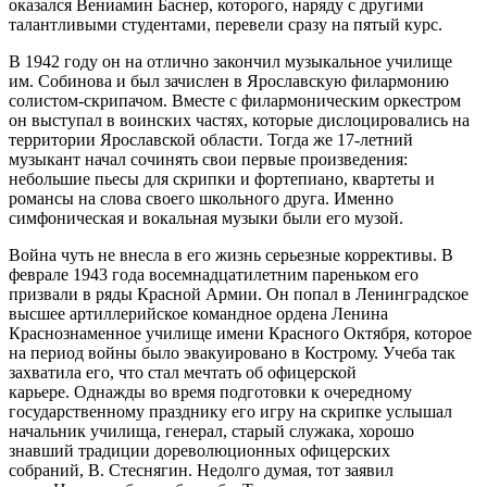
оказался Вениамин Баснер, которого, наряду с другими
талантливыми студентами, перевели сразу на пятый курс.
В 1942 году он на отлично закончил музыкальное училище
им. Собинова и был зачислен в Ярославскую филармонию
солистом-скрипачом. Вместе с филармоническим оркестром
он выступал в воинских частях, которые дислоцировались на
территории Ярославской области. Тогда же 17-летний
музыкант начал сочинять свои первые произведения:
небольшие пьесы для скрипки и фортепиано, квартеты и
романсы на слова своего школьного друга. Именно
симфоническая и вокальная музыки были его музой.
Война чуть не внесла в его жизнь серьезные коррективы. В
феврале 1943 года восемнадцатилетним пареньком его
призвали в ряды Красной Армии. Он попал в Ленинградское
высшее артиллерийское командное ордена Ленина
Краснознаменное училище имени Красного Октября, которое
на период войны было эвакуировано в Кострому. Учеба так
захватила его, что стал мечтать об офицерской
карьере. Однажды во время подготовки к очередному
государственному празднику его игру на скрипке услышал
начальник училища, генерал, старый служака, хорошо
знавший традиции дореволюционных офицерских
собраний, В. Стеснягин. Недолго думая, тот заявил