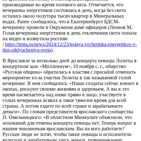
производимые во время полового акта. Отмечается, что
вечеринка энергетиков состоялась в день, когда без света
остались около полутора тысяч квартир в Минеральных
водах. Ранее сообщалось, что в Екатеринбурге БДСМ-
вечеринку провели в Окружном доме офицеров (Леонов М.
Голая вечеринка энергетиков в день отключения света попала
на видео и возмутила россиян
/
https://lenta.ru/news/2024/12/23/golaya-vecherinka-energetikov-v-
den-otklyucheniya-sveta)
.
В Ярославле за несколько дней до концерта певицы Лолиты в
концертном зале «Миллениум», 10 ноября с. г., общество
«Русская община» обратилась к властям с просьбой отменить
мероприятие из-за участия Лолиты в так называемой голой
вечеринке. В нем сообщалось: «Наши солдаты сейчас воюют в
окопах, рискуют своими жизнями и здоровьем. А вы в это
время насмехаетесь над ними прямо в лицо, участвуете в
голых вечеринках всяких в такое тяжелое время для всей
страны. А потом ездите по всей стране и зарабатываете
деньги». По словам представителя ярославского сообщества
П. Омельницкого: «В областном Минкульте объяснили, что
оснований для отмены концерта певицы нет. Теперь вопрос к
нашим чиновникам ярославским. Вы на кого работаете?
Русские люди не хотят, чтобы такие певицы и исполнители
колесили и зарабатывали здесь деньги, развращая нашу