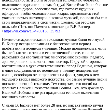
повседневности, я с благоговением вспоминаю человека,
поднявшего курсантов на такой труд! Вот сейчас бы побольше
таких командиров, особенно там, где готовят будущих
офицеров, чтобы молодые наши кадры, заразившись этой
увлеченностью настоящей, высокой музыкой, понесли бы ее в
свои подразделения, в свои части. Сколько бы это дало
пользы!» (Цит. по: Памяти композитора В.Е. Баснера
/
https://vk.com/wall-4700158_35793)
.
Именно симфоническая и вокальная музыки были его музой.
В. Баснер всегда вспоминал с благоговением период
пребывания в военном училище. Можно предположить, если
бы не было этого этапа в его жизненной стезе, то и не
раскрылся бы его талант так многогранно: скрипач, педагог,
аранжировщик и, наконец, композитор. С другой стороны,
воспитанный в духе ответственности перед Родиной, которая
в лице сослуживцев по военному училищу подарила ему
жизнь, освободив от направления на фронт, увидев в нем
будущего творца высокого искусства, он самые лучшие песни
посвятил военной тематике. Тем солдатам, кто погиб на
фронтах Великой Отечественной Войны. Тем, кто дожил до
Великой Победы и не раз праздновал ее после окончания
военного лихолетья.
С нами В. Баснера нет более 28 лет, но как актуально звучат
его слова, высказанные им в преддверии 50-летия Великой