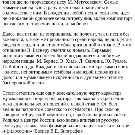
товарище по творческому цеху М. Матусовском. Самые
знаменитые на всю страну песни были написаны в
содружестве с ним. В рождении любой песни, если речь идет
не о вокальной однодневке на потребу дня, вклад композитора
неотделим от творения поэта, и наоборот.
Далее, как птица, не оперившись, не полетит, так и песня без
вокалиста, к тому же признанного среди народа, не дойдет до
людских сердец и не станет общепризнанной в стране. В этом
отношении В. Баснеру счастливо повезло. Первыми
исполнителями его песен были выдающиеся и любимые
народом певцы: М. Бернес, Э. Хиль, Л. Сенчина, Ю. Гуляев,
И. Кобзон и др. Каждый из них вокальными красками своих
голосов, неповторимым тембром и манерой исполнения
доносили музыкальную искренность и душевную теплоту
баснеровской песни.
Стоит отметить еще одну замечательную черту характера
музыкального творчества, которая так важна в укреплении
межнациональных отношений в нашей стране. Он был
великим патриотом советского государства. Про себя он
говорил: «Я русский композитор, еврей по национальности.
Родился в центре России, всю жизнь впитывал русскую
культуру, взгляды мои формировались на русской литературе
и философии» (Баснер В.Е. Биография