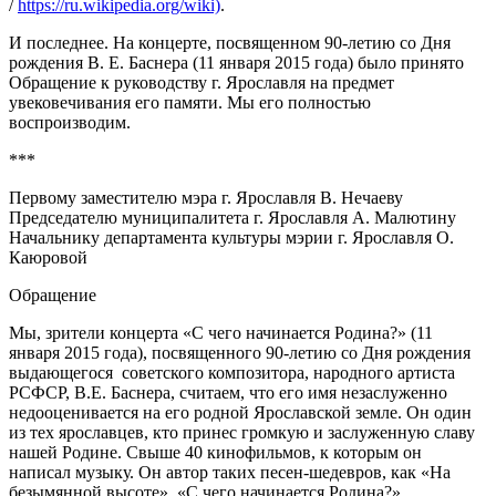
/
https://ru.wikipedia.org/wiki)
.
И последнее. На концерте, посвященном 90-летию со Дня
рождения В. Е. Баснера (11 января 2015 года) было принято
Обращение к руководству г. Ярославля на предмет
увековечивания его памяти. Мы его полностью
воспроизводим.
***
Первому заместителю мэра г. Ярославля В. Нечаеву
Председателю муниципалитета г. Ярославля А. Малютину
Начальнику департамента культуры мэрии г. Ярославля О.
Каюровой
Обращение
Мы, зрители концерта «С чего начинается Родина?» (11
января 2015 года), посвященного 90-летию со Дня рождения
выдающегося советского композитора, народного артиста
РСФСР, В.Е. Баснера, считаем, что его имя незаслуженно
недооценивается на его родной Ярославской земле. Он один
из тех ярославцев, кто принес громкую и заслуженную славу
нашей Родине. Свыше 40 кинофильмов, к которым он
написал музыку. Он автор таких песен-шедевров, как «На
безымянной высоте», «С чего начинается Родина?»,