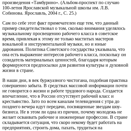
произведения «Тамбурино». (Альбом-проспект по случаю
100-летия Ярославской музыкальной школы им. Л.В.
Собинова. Ярославль, 2004 г., С. 25.)
Сам по себе этот факт примечателен еще тем, что данный
пример свидетельствовал о том, сколько внимания уделялось
музыкальному просвещению рабочего класса в советское
время, привлекая к этому не только маститых мастеров
вокальной и инструментальной музыки, но и юные
дарования. Политика Советского государства указывала, что
она есть выражение интересов рабочего класса, поскольку он
созидатель материальных ценностей, благодаря которым
формируются предпосылки для развития культуры и духовной
жизни в стране.
В наши дни, в век буржуазного чистогана, подобная практика
совершенно забыта. В средствах массовой информации почти
не говорится о жизни и работе трудового народа. Создается
впечатление, что в России отсутствует рабочий класс и
крестьянство. Зато по всем каналам телевидения с утра до
позднего вечера идут передачи, посвященные звездам шоу-
бизнеса. Не в этом ли одна из причин, почему молодежь не
желает осваивать рабочие и инженерные профессии. В стране
складывается ситуация, что скоро некому будет работать на
предприятиях, строить дома, пахать, трудиться на