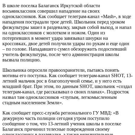
В школе поселка Балаганск Иркутской области
восьмиклассник совершил нападение на своих
одноклассников. Как сообщает телеграм-канал «Mash», в ходе
нападения пострадали трое детей. Школьник перед уроком
физкультуры зашел в раздевалку, закрыв собой выход, и напал
на одноклассников с молотком и ножом. Один из
потерпевших в момент удара завязывал шнурки на
кроссовках, двое детей получили удары по рукам и еще один
– по голове. Нападавшего сумел обезоружить подоспевший
учитель физкультуры, после чего администрация школы
вызвала полицию.
Школьника опросили правоохранители, пытаясь понять
мотивы его поступка. Как сообщает телеграм-канал SHOT, 13-
летний мальчик рос в благополучной семье, и у него есть
младший брат. При этом, по данным SHOT, школьник «создал
телеграм-канал, где рассказывал о своих планах». Подросток
назвал там одноклассников «глупым, легкомысленным
стадным населением Земли».
Как сообщает пресс-служба регионального ГУ МВД: «В
дежурную часть полиции сегодня утром поступило
сообщение о том, что 13-летний ученик школы в поселке
Балаганск причинил телесные повреждения своему
однокласснику в раздевалке, а также незначительные