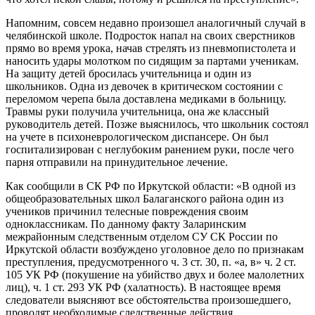
Напомним, совсем недавно произошел аналогичный случай в
челябинской школе. Подросток напал на своих сверстников
прямо во время урока, начав стрелять из пневмопистолета и
наносить удары молотком по сидящим за партами ученикам.
На защиту детей бросилась учительница и один из
школьников. Одна из девочек в критическом состоянии с
переломом черепа была доставлена медиками в больницу.
Травмы руки получила учительница, она же классный
руководитель детей. Позже выяснилось, что школьник состоял
на учете в психоневрологическом диспансере. Он был
госпитализирован с неглубоким ранением руки, после чего
парня отправили на принудительное лечение.
Как сообщили в СК РФ по Иркутской области: «В одной из
общеобразовательных школ Балаганского района один из
учеников причинил телесные повреждения своим
одноклассникам. По данному факту Заларинским
межрайонным следственным отделом СУ СК России по
Иркутской области возбуждено уголовное дело по признакам
преступления, предусмотренного ч. 3 ст. 30, п. «а, в» ч. 2 ст.
105 УК РФ (покушение на убийство двух и более малолетних
лиц), ч. 1 ст. 293 УК РФ (халатность). В настоящее время
следователи выясняют все обстоятельства произошедшего,
проводят необходимые следственные действия.