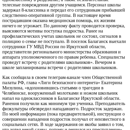
телесные повреждения другим учащимся. Персонал школы
задержал 8-классника и передал его сотрудникам прибывшей
следственно-оперативной группы. В настоящее время
пострадавшим оказана медицинская помощь, их жизням
ничего не угрожает. По данному факту проводится проверка,
выясняются мотивы поступка подростка. Ранее на
профилактических учетах школьник не состоял, сигналов в
полицию о семье не поступало. В поселок Балаганск выехали
сотрудники ГУ МВД России по Иркутской области,
представители регионального министерства образования и
аппарата уполномоченного по правам ребенка. Специалисты
проведут встречу с родителями школьников». Вечером в
школе запланированы встречи с родителями школьников.
Как сообщила в своем телеграм-канале член Общественной
палаты РФ, глава «Лиги безопасного интернета» Екатерина
Мизулина, «вдохновившись статьями о трагедии в
Челябинске, вооруженный молотками и ножом школьник
напал на одноклассников в Балаганске Иркутской области.
Ранения получили как минимум три ученика. Преподаватель
физкультуры обезвредил нападавшего. Подросток задержан.
По моей информации (пока предварительной), инструкции о
совершении нападения подросток получал от неизвестного в
социальных сетях. В ходе задержания он якобы заявил о том,
что хотел некой славы, потому и решился на преступление».