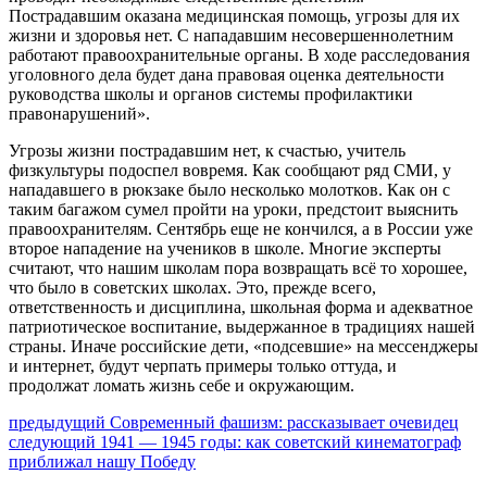
Пострадавшим оказана медицинская помощь, угрозы для их
жизни и здоровья нет. С нападавшим несовершеннолетним
работают правоохранительные органы. В ходе расследования
уголовного дела будет дана правовая оценка деятельности
руководства школы и органов системы профилактики
правонарушений».
Угрозы жизни пострадавшим нет, к счастью, учитель
физкультуры подоспел вовремя. Как сообщают ряд СМИ, у
нападавшего в рюкзаке было несколько молотков. Как он с
таким багажом сумел пройти на уроки, предстоит выяснить
правоохранителям. Сентябрь еще не кончился, а в России уже
второе нападение на учеников в школе. Многие эксперты
считают, что нашим школам пора возвращать всё то хорошее,
что было в советских школах. Это, прежде всего,
ответственность и дисциплина, школьная форма и адекватное
патриотическое воспитание, выдержанное в традициях нашей
страны. Иначе российские дети, «подсевшие» на мессенджеры
и интернет, будут черпать примеры только оттуда, и
продолжат ломать жизнь себе и окружающим.
Навигация
Предыдущий
предыдущий
Современный фашизм: рассказывает очевидец
Следующее
пост:
следующий
1941 — 1945 годы: как советский кинематограф
по
сообщение:
приближал нашу Победу
записям