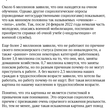
Около 6 миллионов заявили, что они находятся на очном
обучении. Однако другие социологические опросы
(проводимые негосударственными социологами) показывают,
что как минимум половина так называемых «очников» –
«липа», алиби. Так, после 24 февраля 2022 года немалая часть
молодежи, опасаясь военной мобилизации, поспешили
приобрести справки об очной учебе («индульгенции» от
военной службы).
Еще более 2 миллионов заявили, что не работают по причине
своего пенсионерского статуса (пенсии по инвалидности, а
также «ранние» пенсии некоторых категорий работников).
Более 1,6 миллиона сослались на то, что они, мол, заняты
домашним хозяйством. 0,7 миллиона клянутся, что заняты
поиском работы, но по разным причинам почему-то не могут
приступить к работе. А без малого 2,5 миллиона наших
граждан в трудоспособном возрасте заявили, что хотели бы
работать, но работу почему-то не ищут. Вот такая веселенькая
картина по нашему населению в трудоспособном возрасте.
Понятно, что эта картинка не является статистикой в
привычном нам понимании. Это опросная социология,
причем с признаками очень серьезного искажения реальности.
Но, тем не менее, даже такая искаженная картина дает повод