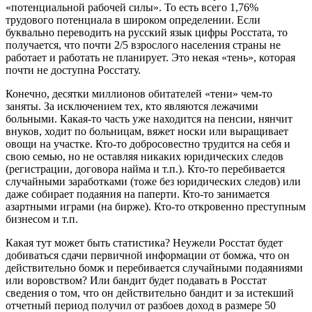
«потенциальной рабочей силы». То есть всего 1,76%
трудового потенциала в широком определении. Если
буквально переводить на русский язык цифры Росстата, то
получается, что почти 2/5 взрослого населения страны не
работает и работать не планирует. Это некая «тень», которая
почти не доступна Росстату.
Конечно, десятки миллионов обитателей «тени» чем-то
заняты. За исключением тех, кто являются лежачими
больными. Какая-то часть уже находится на пенсии, нянчит
внуков, ходит по больницам, вяжет носки или выращивает
овощи на участке. Кто-то добросовестно трудится на себя и
свою семью, но не оставляя никаких юридических следов
(регистрации, договора найма и т.п.). Кто-то перебивается
случайными заработками (тоже без юридических следов) или
даже собирает подаяния на паперти. Кто-то занимается
азартными играми (на бирже). Кто-то откровенно преступным
бизнесом и т.п.
Какая тут может быть статистика? Неужели Росстат будет
добиваться сдачи первичной информации от бомжа, что он
действительно бомж и перебивается случайными подаяниями
или воровством? Или бандит будет подавать в Росстат
сведения о том, что он действительно бандит и за истекший
отчетный период получил от разбоев доход в размере 50