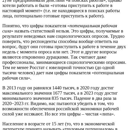
2) не предпринимали действий «в поисках работы», однако
хотели работать и были «готовы приступить к работе в
настоящий момент» (т.е. не находящиеся в поисках работы
лица, потенциально готовые приступить к работе).
Понятно, что цифры показателя «
потенциальная рабочая
сила
» назвать статистикой нельзя. Это цифры, получаемые в
результате неведомых нам социологических опросов. Трудно
поверить, что респонденты способны вообще ответить на
вопрос, будут они готовы приступить к работе в течение двух
недель с момента опроса или нет. Этот и другие вопросы
являются откровенно дурацкими. Так считают даже
профессионалы, занимающиеся социологическими опросами.
Тем не менее Росстат с ювелирной точностью (до одной
тысячи человек) дает нам цифры показателя «потенциальная
рабочая сила».
В 2013 году он равнялся 1440 тысяч, в 2020 году достиг
максимального значения 1677 тысяч, а в 2023 году достиг
минимального значения 835 тысяч. Падение в два раза за
2020−2023 гг. Видимо, нас пытаются убедить в том, что
возможности обеспечения российской экономики рабочей
силой уже иссякают. Но все эти цифры – чистая «липа».
Население в возрасте от 15 лет (то, что в экономической
литературе принято называть «трудовым потенциалом» в