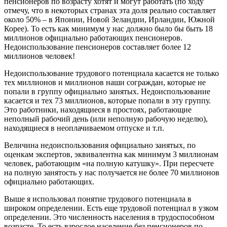
пенсионеров по возрасту хотят и могут работать (по ходу
отмечу, что в некоторых странах эта доля реально составляет
около 50% – в Японии, Новой Зеландии, Ирландии, Южной
Корее). То есть как минимум у нас должно было бы быть 18
миллионов официально работающих пенсионеров.
Недоиспользование пенсионеров составляет более 12
миллионов человек!
Недоиспользование трудового потенциала касается не только
тех миллионов и миллионов наши сограждан, которые не
попали в группу официально занятых. Недоиспользование
касается и тех 73 миллионов, которые попали в эту группу.
Это работники, находящиеся в простоях, работающие
неполный рабочий день (или неполную рабочую неделю),
находящиеся в неоплачиваемом отпуске и т.п.
Величина недоиспользования официально занятых, по
оценкам экспертов, эквивалентна как минимум 3 миллионам
человек, работающим «на полную катушку». При пересчете
на полную занятость у нас получается не более 70 миллионов
официально работающих.
Выше я использовал понятие трудового потенциала в
широком определении. Есть еще трудовой потенциал в узком
определении. Это численность населения в трудоспособном
возрасте. То есть взрослое население без пенсионеров по