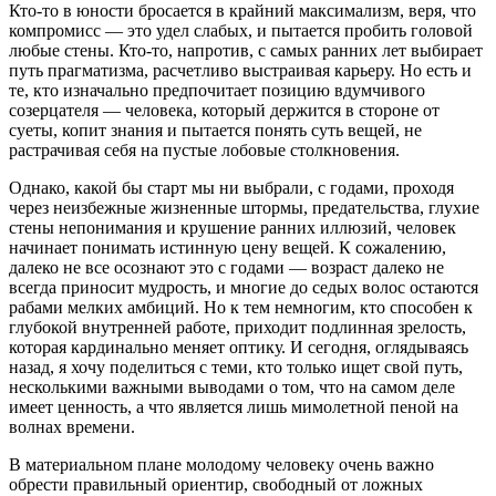
Кто-то в юности бросается в крайний максимализм, веря, что
компромисс — это удел слабых, и пытается пробить головой
любые стены. Кто-то, напротив, с самых ранних лет выбирает
путь прагматизма, расчетливо выстраивая карьеру. Но есть и
те, кто изначально предпочитает позицию вдумчивого
созерцателя — человека, который держится в стороне от
суеты, копит знания и пытается понять суть вещей, не
растрачивая себя на пустые лобовые столкновения.
Однако, какой бы старт мы ни выбрали, с годами, проходя
через неизбежные жизненные штормы, предательства, глухие
стены непонимания и крушение ранних иллюзий, человек
начинает понимать истинную цену вещей. К сожалению,
далеко не все осознают это с годами — возраст далеко не
всегда приносит мудрость, и многие до седых волос остаются
рабами мелких амбиций. Но к тем немногим, кто способен к
глубокой внутренней работе, приходит подлинная зрелость,
которая кардинально меняет оптику. И сегодня, оглядываясь
назад, я хочу поделиться с теми, кто только ищет свой путь,
несколькими важными выводами о том, что на самом деле
имеет ценность, а что является лишь мимолетной пеной на
волнах времени.
В материальном плане молодому человеку очень важно
обрести правильный ориентир, свободный от ложных