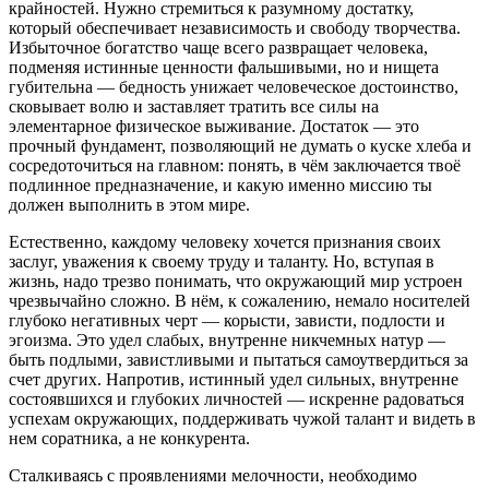
крайностей. Нужно стремиться к разумному достатку,
который обеспечивает независимость и свободу творчества.
Избыточное богатство чаще всего развращает человека,
подменяя истинные ценности фальшивыми, но и нищета
губительна — бедность унижает человеческое достоинство,
сковывает волю и заставляет тратить все силы на
элементарное физическое выживание. Достаток — это
прочный фундамент, позволяющий не думать о куске хлеба и
сосредоточиться на главном: понять, в чём заключается твоё
подлинное предназначение, и какую именно миссию ты
должен выполнить в этом мире.
Естественно, каждому человеку хочется признания своих
заслуг, уважения к своему труду и таланту. Но, вступая в
жизнь, надо трезво понимать, что окружающий мир устроен
чрезвычайно сложно. В нём, к сожалению, немало носителей
глубоко негативных черт — корысти, зависти, подлости и
эгоизма. Это удел слабых, внутренне никчемных натур —
быть подлыми, завистливыми и пытаться самоутвердиться за
счет других. Напротив, истинный удел сильных, внутренне
состоявшихся и глубоких личностей — искренне радоваться
успехам окружающих, поддерживать чужой талант и видеть в
нем соратника, а не конкурента.
Сталкиваясь с проявлениями мелочности, необходимо