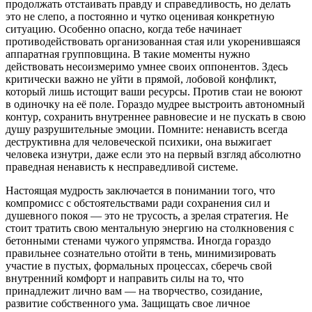
продолжать отстаивать правду и справедливость, но делать
это не слепо, а постоянно и чутко оценивая конкретную
ситуацию. Особенно опасно, когда тебе начинает
противодействовать организованная стая или укоренившаяся
аппаратная групповщина. В такие моменты нужно
действовать несоизмеримо умнее своих оппонентов. Здесь
критически важно не уйти в прямой, лобовой конфликт,
который лишь истощит ваши ресурсы. Против стаи не воюют
в одиночку на её поле. Гораздо мудрее выстроить автономный
контур, сохранить внутреннее равновесие и не пускать в свою
душу разрушительные эмоции. Помните: ненависть всегда
деструктивна для человеческой психики, она выжигает
человека изнутри, даже если это на первый взгляд абсолютно
праведная ненависть к несправедливой системе.
Настоящая мудрость заключается в понимании того, что
компромисс с обстоятельствами ради сохранения сил и
душевного покоя — это не трусость, а зрелая стратегия. Не
стоит тратить свою ментальную энергию на столкновения с
бетонными стенами чужого упрямства. Иногда гораздо
правильнее сознательно отойти в тень, минимизировать
участие в пустых, формальных процессах, сберечь свой
внутренний комфорт и направить силы на то, что
принадлежит лично вам — на творчество, созидание,
развитие собственного ума. Защищать свое личное