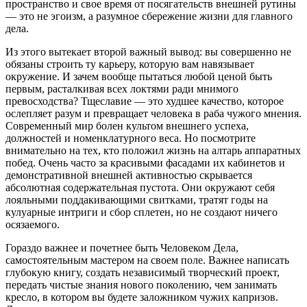
пространство и свое время от посягательств внешней рутины
— это не эгоизм, а разумное сбережение жизни для главного
дела.
Из этого вытекает второй важный вывод: вы совершенно не
обязаны строить ту карьеру, которую вам навязывает
окружение. И зачем вообще пытаться любой ценой быть
первым, расталкивая всех локтями ради мнимого
превосходства? Тщеславие — это худшее качество, которое
ослепляет разум и превращает человека в раба чужого мнения.
Современный мир болен культом внешнего успеха,
должностей и номенклатурного веса. Но посмотрите
внимательно на тех, кто положил жизнь на алтарь аппаратных
побед. Очень часто за красивыми фасадами их кабинетов и
демонстративной внешней активностью скрывается
абсолютная содержательная пустота. Они окружают себя
лояльными поддакивающими свитками, тратят годы на
кулуарные интриги и сбор сплетен, но не создают ничего
осязаемого.
Гораздо важнее и почетнее быть Человеком Дела,
самостоятельным мастером на своем поле. Важнее написать
глубокую книгу, создать независимый творческий проект,
передать чистые знания нового поколению, чем занимать
кресло, в котором вы будете заложником чужих капризов.