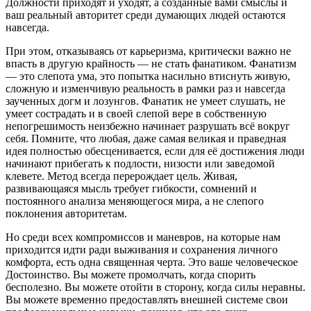
Должности приходят и уходят, а созданные вами смыслы и
ваш реальный авторитет среди думающих людей остаются
навсегда.
При этом, отказываясь от карьеризма, критически важно не
впасть в другую крайность — не стать фанатиком. Фанатизм
— это слепота ума, это попытка насильно втиснуть живую,
сложную и изменчивую реальность в рамки раз и навсегда
заученных догм и лозунгов. Фанатик не умеет слушать, не
умеет сострадать и в своей слепой вере в собственную
непогрешимость неизбежно начинает разрушать всё вокруг
себя. Помните, что любая, даже самая великая и праведная
идея полностью обесценивается, если для её достижения люди
начинают прибегать к подлости, низости или заведомой
клевете. Метод всегда перерождает цель. Живая,
развивающаяся мысль требует гибкости, сомнений и
постоянного анализа меняющегося мира, а не слепого
поклонения авторитетам.
Но среди всех компромиссов и маневров, на которые нам
приходится идти ради выживания и сохранения личного
комфорта, есть одна священная черта. Это ваше человеческое
Достоинство. Вы можете промолчать, когда спорить
бесполезно. Вы можете отойти в сторону, когда силы неравны.
Вы можете временно предоставлять внешней системе свои