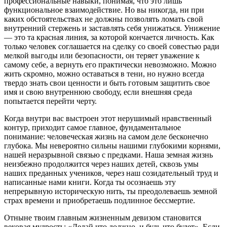
профессиональные навыки, понимая, что это лишь
функциональное взаимодействие. Но вы никогда, ни при
каких обстоятельствах не должны позволять ломать свой
внутренний стержень и заставлять себя унижаться. Унижение
— это та красная линия, за которой кончается личность. Как
только человек соглашается на сделку со своей совестью ради
мелкой выгоды или безопасности, он теряет уважение к
самому себе, а вернуть его практически невозможно. Можно
жить скромно, можно оставаться в тени, но нужно всегда
твердо знать свои ценности и быть готовым защитить свое
имя и свою внутреннюю свободу, если внешняя среда
попытается перейти черту.
Когда внутри вас выстроен этот нерушимый нравственный
контур, приходит самое главное, фундаментальное
понимание: человеческая жизнь на самом деле бесконечно
глубока. Мы невероятно сильны нашими глубокими корнями,
нашей неразрывной связью с предками. Наша земная жизнь
неизбежно продолжится через наших детей, сквозь умы
наших преданных учеников, через наш созидательный труд и
написанные нами книги. Когда ты осознаешь эту
непрерывную историческую нить, ты преодолеваешь земной
страх времени и приобретаешь подлинное бессмертие.
Отныне твоим главным жизненным девизом становится
вековая мудрость: «Делай что должно, и будь что будет». Если