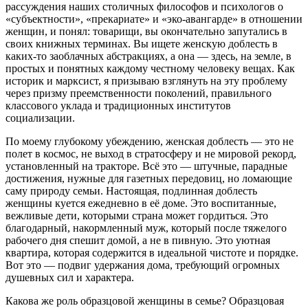
рассуждения наших столичных философов и психологов о
«субъектности», «прекариате» и «эко-авангарде» в отношении
женщин, и понял: товарищи, вы окончательно запутались в
своих книжных терминах. Вы ищете женскую доблесть в
каких-то заоблачных абстракциях, а она — здесь, на земле, в
простых и понятных каждому честному человеку вещах. Как
историк и марксист, я призываю взглянуть на эту проблему
через призму преемственности поколений, правильного
классового уклада и традиционных институтов
социализации.
По моему глубокому убеждению, женская доблесть — это не
полет в космос, не выход в стратосферу и не мировой рекорд,
установленный на тракторе. Всё это — штучные, парадные
достижения, нужные для газетных передовиц, но ломающие
саму природу семьи. Настоящая, подлинная доблесть
женщины куется ежедневно в её доме. Это воспитанные,
вежливые дети, которыми страна может гордиться. Это
благодарный, накормленный муж, который после тяжелого
рабочего дня спешит домой, а не в пивную. Это уютная
квартира, которая содержится в идеальной чистоте и порядке.
Вот это — подвиг удержания дома, требующий огромных
душевных сил и характера.
Какова же роль образцовой женщины в семье? Образцовая