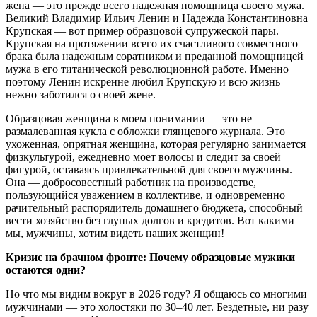
жена — это прежде всего надежная помощница своего мужа.
Великий Владимир Ильич Ленин и Надежда Константиновна
Крупская — вот пример образцовой супружеской пары.
Крупская на протяжении всего их счастливого совместного
брака была надежным соратником и преданной помощницей
мужа в его титанической революционной работе. Именно
поэтому Ленин искренне любил Крупскую и всю жизнь
нежно заботился о своей жене.
Образцовая женщина в моем понимании — это не
размалеванная кукла с обложки глянцевого журнала. Это
ухоженная, опрятная женщина, которая регулярно занимается
физкультурой, ежедневно моет волосы и следит за своей
фигурой, оставаясь привлекательной для своего мужчины.
Она — добросовестный работник на производстве,
пользующийся уважением в коллективе, и одновременно
рачительный распорядитель домашнего бюджета, способный
вести хозяйство без глупых долгов и кредитов. Вот какими
мы, мужчины, хотим видеть наших женщин!
Кризис на брачном фронте: Почему образцовые мужики
остаются одни?
Но что мы видим вокруг в 2026 году? Я общаюсь со многими
мужчинами — это холостяки по 30–40 лет. Бездетные, ни разу