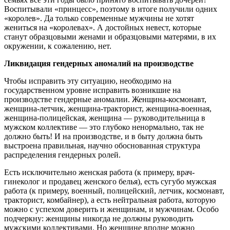
Воспитывали «принцесс», поэтому в итоге получили одних
«королев». Да только современные мужчины не хотят
жениться на «королевах». А достойных невест, которые
станут образцовыми женами и образцовыми матерями, в их
окружении, к сожалению, нет.
Ликвидация гендерных аномалий на производстве
Чтобы исправить эту ситуацию, необходимо на
государственном уровне исправить возникшие на
производстве гендерные аномалии. Женщина-космонавт,
женщина-летчик, женщина-тракторист, женщина-военная,
женщина-полицейская, женщина — руководительница в
мужском коллективе — это глубоко ненормально, так не
должно быть! И на производстве, и в быту должна быть
выстроена правильная, научно обоснованная структура
распределения гендерных ролей.
Есть исключительно женская работа (к примеру, врач-
гинеколог и продавец женского белья), есть сугубо мужская
работа (к примеру, военный, полицейский, летчик, космонавт,
тракторист, комбайнер), а есть нейтральная работа, которую
можно с успехом доверить и женщинам, и мужчинам. Особо
подчеркну: женщины никогда не должны руководить
мужскими коллективами. Но женщине вполне можно