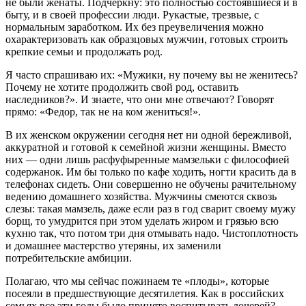
не были женаты. Подчеркну: это полностью состоявшиеся и в
быту, и в своей профессии люди. Рукастые, трезвые, с
нормальным заработком. Их без преувеличения можно
охарактеризовать как образцовых мужчин, готовых строить
крепкие семьи и продолжать род.
Я часто спрашиваю их: «Мужики, ну почему вы не женитесь?
Почему не хотите продолжить свой род, оставить
наследников?». И знаете, что они мне отвечают? Говорят
прямо: «Федор, так не на ком жениться!».
В их женском окружении сегодня нет ни одной бережливой,
аккуратной и готовой к семейной жизни женщины. Вместо
них — одни лишь расфуфыренные мамзельки с философией
содержанок. Им бы только по кафе ходить, ногти красить да в
телефонах сидеть. Они совершенно не обучены рачительному
ведению домашнего хозяйства. Мужчины смеются сквозь
слезы: такая мамзель, даже если раз в год сварит своему мужу
борщ, то умудрится при этом уделать жиром и грязью всю
кухню так, что потом три дня отмывать надо. Чистоплотность
и домашнее мастерство утеряны, их заменили
потребительские амбиции.
Полагаю, что мы сейчас пожинаем те «плоды», которые
посеяли в предшествующие десятилетия. Как в российских
семьях все эти годы было принято воспитывать дочерей?