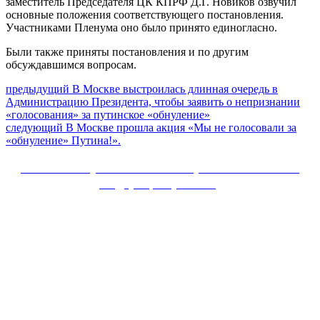
заместитель Председателя ЦК КПРФ Д.Г. Новиков озвучил
основные положения соответствующего постановления.
Участниками Пленума оно было принято единогласно.
Были также приняты постановления и по другим
обсуждавшимся вопросам.
Навигация
Предыдущий
предыдущий
В Москве выстроилась длинная очередь в
пост:
Администрацию Президента, чтобы заявить о непризнании
по
«голосования» за путинское «обнуление»
записям
Следующее
следующий
В Москве прошла акция «Мы не голосовали за
сообщение:
«обнуление» Путина!».
Сайт Коммунистической партии Российской
Федерации (КПРФ)
Вверх