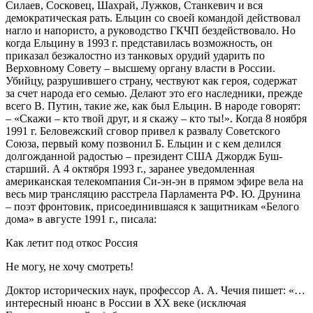
Силаев, Сосковец, Шахрай, Лужков, Станкевич и вся
демократическая рать. Ельцин со своей командой действовал
нагло и напористо, а руководство ГКЧП бездействовало. Но
когда Ельцину в 1993 г. представилась возможность, он
приказал безжалостно из танковых орудий ударить по
Верховному Совету – высшему органу власти в России.
Убийцу, разрушившего страну, чествуют как героя, содержат
за счет народа его семью. Делают это его наследники, прежде
всего В. Путин, такие же, как был Ельцин. В народе говорят:
– «Скажи – кто твой друг, и я скажу – кто ты!». Когда 8 ноября
1991 г. Беловежский сговор привел к развалу Советского
Союза, первый кому позвонил Б. Ельцин и с кем делился
долгожданной радостью – президент США Джордж Буш-
старший. А 4 октября 1993 г., заранее уведомленная
американская телекомпания Си-эн-эн в прямом эфире вела на
весь мир трансляцию расстрела Парламента РФ. Ю. Друнина
– поэт фронтовик, присоединившаяся к защитникам «Белого
дома» в августе 1991 г., писала:
Как летит под откос Россия
Не могу, не хочу смотреть!
Доктор исторических наук, профессор А. А. Чечия пишет: «…
интересный нюанс в России в ХХ веке (исключая