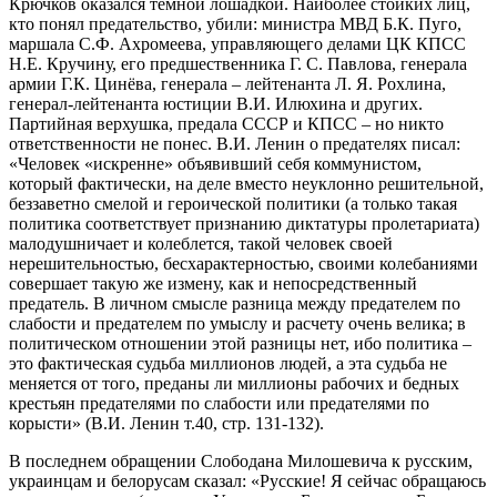
Крючков оказался тёмной лошадкой. Наиболее стойких лиц,
кто понял предательство, убили: министра МВД Б.К. Пуго,
маршала С.Ф. Ахромеева, управляющего делами ЦК КПСС
Н.Е. Кручину, его предшественника Г. С. Павлова, генерала
армии Г.К. Цинёва, генерала – лейтенанта Л. Я. Рохлина,
генерал-лейтенанта юстиции В.И. Илюхина и других.
Партийная верхушка, предала СССР и КПСС – но никто
ответственности не понес. В.И. Ленин о предателях писал:
«Человек «искренне» объявивший себя коммунистом,
который фактически, на деле вместо неуклонно решительной,
беззаветно смелой и героической политики (а только такая
политика соответствует признанию диктатуры пролетариата)
малодушничает и колеблется, такой человек своей
нерешительностью, бесхарактерностью, своими колебаниями
совершает такую же измену, как и непосредственный
предатель. В личном смысле разница между предателем по
слабости и предателем по умыслу и расчету очень велика; в
политическом отношении этой разницы нет, ибо политика –
это фактическая судьба миллионов людей, а эта судьба не
меняется от того, преданы ли миллионы рабочих и бедных
крестьян предателями по слабости или предателями по
корысти» (В.И. Ленин т.40, стр. 131-132).
В последнем обращении Слободана Милошевича к русским,
украинцам и белорусам сказал: «Русские! Я сейчас обращаюсь