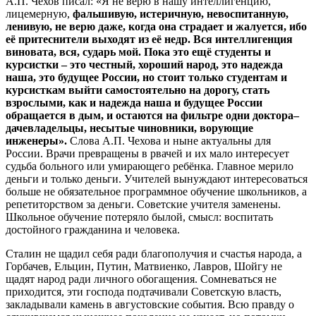
А.П. Чехов писал: «Я не верю в нашу интеллигенцию,
лицемерную,
фальшивую
,
истеричную
,
невоспитанную
,
ленивую
,
не
верю
даже
,
когда
она
страдает
и
жалуется
,
ибо
её
притеснители
выходят
из
её
недр
.
Вся
интеллигенция
виновата
,
вся
,
сударь
мой
.
Пока
это
ещё
студенты
и
курсистки
–
это
честный
,
хороший
народ
,
это
надежда
наша
,
это
будущее
России
,
но
стоит
только
студентам
и
курсисткам
выйти
самостоятельно
на
дорогу
,
стать
взрослыми
,
как
и
надежда
наша
и
будущее
России
обращается
в
дым
,
и
остаются
на
фильтре
одни
доктора
–
дачевладельцы
,
несытые
чиновники
,
ворующие
инженеры
»
.
Слова А.П. Чехова и ныне актуальны для
России. Врачи превращены в рвачей и их мало интересует
судьба больного или умирающего ребёнка. Главное мерило
деньги и только деньги. Учителей вынуждают интересоваться
больше не обязательное программное обучение школьников, а
репетиторством за деньги. Советские учителя заменены.
Школьное обучение потеряло былой, смысл: воспитать
достойного гражданина и человека.
Сталин не щадил себя ради благополучия и счастья народа, а
Горбачев, Ельцин, Путин, Матвиенко, Лавров, Шойгу не
щадят народ ради личного обогащения. Сомневаться не
приходится, эти господа подтачивали Советскую власть,
закладывали камень в августовские события. Всю правду о