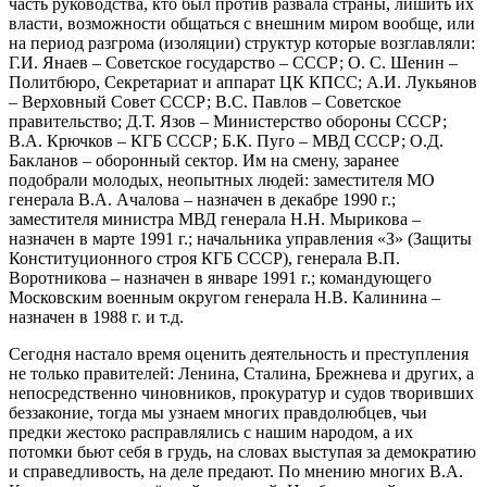
часть руководства, кто был против развала страны, лишить их
власти, возможности общаться с внешним миром вообще, или
на период разгрома (изоляции) структур которые возглавляли:
Г.И. Янаев – Советское государство – СССР; О. С. Шенин –
Политбюро, Секретариат и аппарат ЦК КПСС; А.И. Лукьянов
– Верховный Совет СССР; В.С. Павлов – Советское
правительство; Д.Т. Язов – Министерство обороны СССР;
В.А. Крючков – КГБ СССР; Б.К. Пуго – МВД СССР; О.Д.
Бакланов – оборонный сектор. Им на смену, заранее
подобрали молодых, неопытных людей: заместителя МО
генерала В.А. Ачалова – назначен в декабре 1990 г.;
заместителя министра МВД генерала Н.Н. Мырикова –
назначен в марте 1991 г.; начальника управления «З» (Защиты
Конституционного строя КГБ СССР), генерала В.П.
Воротникова – назначен в январе 1991 г.; командующего
Московским военным округом генерала Н.В. Калинина –
назначен в 1988 г. и т.д.
Сегодня настало время оценить деятельность и преступления
не только правителей: Ленина, Сталина, Брежнева и других, а
непосредственно чиновников, прокуратур и судов творивших
беззаконие, тогда мы узнаем многих правдолюбцев, чьи
предки жестоко расправлялись с нашим народом, а их
потомки бьют себя в грудь, на словах выступая за демократию
и справедливость, на деле предают. По мнению многих В.А.