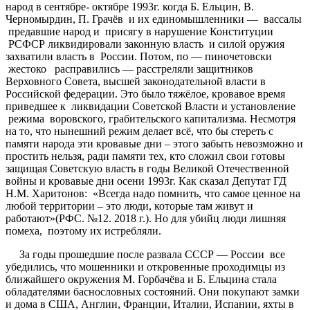
народ в сентябре- октябре 1993г. когда Б. Ельцин, В.
Черномырдин, П. Грачёв и их единомышленники — вассалы
предавшие народ и присягу в нарушение Конституции
РСФСР ликвидировали законную власть и силой оружия
захватили власть в России. Потом, по — пиночетовски
жестоко расправились — расстреляли защитников
Верховного Совета, высшей законодательной власти в
Российской федерации. Это было тяжёлое, кровавое время
приведшее к ликвидации Советской Власти и установление
режима воровского, грабительского капитализма. Несмотря
на то, что нынешний режим делает всё, что бы стереть с
памяти народа эти кровавые дни – этого забыть невозможно и
простить нельзя, ради памяти тех, кто сложил свои готовы
защищая Советскую власть в годы Великой Отечественной
войны и кровавые дни осени 1993г. Как сказал Депутат ГД
Н.М. Харитонов: «Всегда надо помнить, что самое ценное на
любой территории – это люди, которые там живут и
работают»(РФС. №12. 2018 г.). Но для убийц люди лишняя
помеха, поэтому их истребляли.
За годы прошедшие после развала СССР — России все
убедились, что мошенники и откровенные проходимцы из
ближайшего окружения М. Горбачёва и Б. Ельцина стала
обладателями баснословных состояний. Они покупают замки
и дома в США, Англии, Франции, Италии, Испании, яхты в