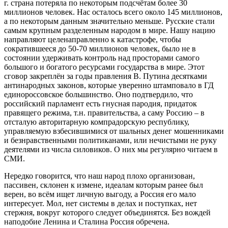
г. страна потеряла по некоторым подсчётам более 30
миллионов человек. Нас осталось всего около 145 миллионов,
а по некоторым данным значительно меньше. Русские стали
самым крупным разделенным народом в мире. Нашу нацию
направляют целенаправленно к катастрофе, чтобы
сократившееся до 50-70 миллионов человек, было не в
состоянии удерживать контроль над просторами самого
большого и богатого ресурсами государства в мире. Этот
сговор закреплён за годы правления В. Путина десятками
антинародных законов, которые уверенно штамповало в ГД
единороссовское большинство. Оно подтвердило, что
российский парламент есть гнусная пародия, придаток
правящего режима, т.н. правительства, а саму Россию – в
отсталую авторитарную компрадорскую республику,
управляемую взбесившимися от шальных денег мошенниками
и безнравственными политиканами, или нечистыми не руку
деятелями из числа силовиков. О них мы регулярно читаем в
СМИ.
Нередко говорится, что наш народ плохо организован,
пассивен, склонен к измене, идеалам которым ранее был
верен, во всём ищет личную выгоду, а Россия его мало
интересует. Мол, нет системы в делах и поступках, нет
стержня, вокруг которого следует объединятся. Без вождей
наподобие Ленина и Сталина Россия обречена.