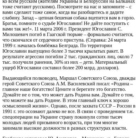
ко всем русским (жителям Украины и Белоруссии на Балканах
тоже считают русскими). Посмотрите на нас и запомните – с
вами сделают тоже самое, когда вы разобщитесь и дадите
слабину. Запад – цепная бешеная собака вцепится вам в горло.
Братья, помните о судьбе Югославии! Не дайте поступить с
вами так же!». 11 марта 2006 г. Президент Югославии С.
Милошевич погиб в Гаагской тюрьме – формально считается,
что скончался от сердечного приступа. (Справка: 24 марта
1999 г. началась бомбёжка Белграда. По территории
Югославии выпущено более 3 тысячи крылатых ракет. В
результате агрессии погибли 2 тыс. гражданских лиц, около 7
тыс. получили ранения, 30% из них – дети. Материальный
ущерб Югославии составил более 200 млрд. долларов).
Выдающийся полководец, Маршал Советского Союза, дважды
герой Советского Союза А.М. Василевский писал: «Родина –
главное наше богатство! Цените и берегите это богатство.
Думайте не о том, что может дать Родина вам. Думайте о том,
что можете вы дать Родине. В этом главный ключ к хорошо
осмысленной жизни». Однако, после захвата СССР – России в
1991 г. это осознают далеко не все. В связи с проведением т.н.
спецоперации на Украине страну покинули сотни тысяч
молодых людей призывного возраста, при том многие
занимали высокие должности в разных структурах власти.