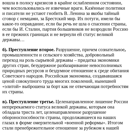
вошла в полосу кризисов в крайне ослабленном состоянии,
чем воспользовались ее извечные враги. Казённые политики
и писатели не устают гнобить В. Ленина за якобы тайный
сговор с немцами, за Брестский мир. Их потуги, имели бы
какое-то оправдание, если бы речь не шла о спасении страны,
если бы И. Сталин, партия большевиков не возродили Россию
в ее прежних границах и не вернули ей статус великой
державы…
б
).
Преступление
второе
.
Разрушение, причем сознательное
,
промышленности и сельского хозяйства, добровольный
переход на роль сырьевой державы – придатка экономики
других стран, безудержное разбазаривание невосполнимых
природных ресурсов и бездумное отношение к среде обитания
Советского народов. Российская экономика, создававшаяся
ценой совокупного труда многих поколений, нынешней
«элитой» выброшена за борт как не отвечающая потребностям
их страны.
в
).
Преступление
третье
.
Целенаправленное лишение России
непререкаемого статуса великой державы, которым она
обладала триста лет, целенаправленное разрушение
обороноспособности страны, продолжавшееся на наших
глазах в форме омерзительной «военной реформы». Итогом
стали пренебрежительное отношение за рубежом к нашей