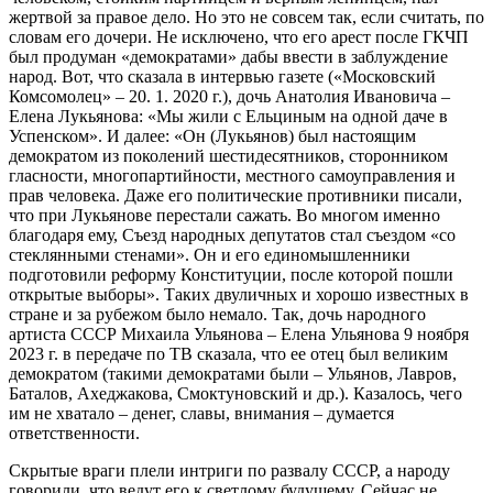
жертвой за правое дело. Но это не совсем так, если считать, по
словам его дочери. Не исключено, что его арест после ГКЧП
был продуман «демократами» дабы ввести в заблуждение
народ. Вот, что сказала в интервью газете («Московский
Комсомолец» – 20. 1. 2020 г.), дочь Анатолия Ивановича –
Елена Лукьянова: «Мы жили с Ельциным на одной даче в
Успенском». И далее: «Он (Лукьянов) был настоящим
демократом из поколений шестидесятников, сторонником
гласности, многопартийности, местного самоуправления и
прав человека. Даже его политические противники писали,
что при Лукьянове перестали сажать. Во многом именно
благодаря ему, Съезд народных депутатов стал съездом «со
стеклянными стенами». Он и его единомышленники
подготовили реформу Конституции, после которой пошли
открытые выборы». Таких двуличных и хорошо известных в
стране и за рубежом было немало. Так, дочь народного
артиста СССР Михаила Ульянова – Елена Ульянова 9 ноября
2023 г. в передаче по ТВ сказала, что ее отец был великим
демократом (такими демократами были – Ульянов, Лавров,
Баталов, Ахеджакова, Смоктуновский и др.). Казалось, чего
им не хватало – денег, славы, внимания – думается
ответственности.
Скрытые враги плели интриги по развалу СССР, а народу
говорили, что ведут его к светлому будущему. Сейчас не