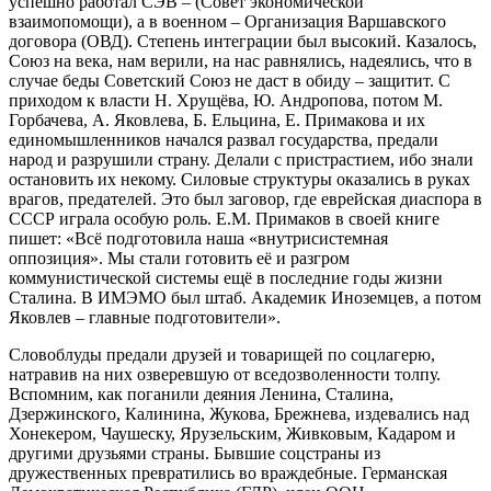
успешно работал СЭВ – (Совет экономической
взаимопомощи), а в военном – Организация Варшавского
договора (ОВД). Степень интеграции был высокий. Казалось,
Союз на века, нам верили, на нас равнялись, надеялись, что в
случае беды Советский Союз не даст в обиду – защитит. С
приходом к власти Н. Хрущёва, Ю. Андропова, потом М.
Горбачева, А. Яковлева, Б. Ельцина, Е. Примакова и их
единомышленников начался развал государства, предали
народ и разрушили страну. Делали с пристрастием, ибо знали
остановить их некому. Силовые структуры оказались в руках
врагов, предателей. Это был заговор, где еврейская диаспора в
СССР играла особую роль. Е.М. Примаков в своей книге
пишет: «Всё подготовила наша «внутрисистемная
оппозиция». Мы стали готовить её и разгром
коммунистической системы ещё в последние годы жизни
Сталина. В ИМЭМО был штаб. Академик Иноземцев, а потом
Яковлев – главные подготовители».
Словоблуды предали друзей и товарищей по соцлагерю,
натравив на них озверевшую от вседозволенности толпу.
Вспомним, как поганили деяния Ленина, Сталина,
Дзержинского, Калинина, Жукова, Брежнева, издевались над
Хонекером, Чаушеску, Ярузельским, Живковым, Кадаром и
другими друзьями страны. Бывшие соцстраны из
дружественных превратились во враждебные. Германская