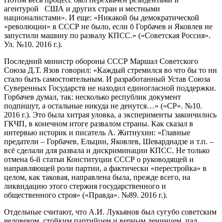
агентурой США и других стран и местными
националистами». И еще: «Никакой бы демократической
«революции» в СССР не было, если б Горбачев и Яковлев не
запустили машину по развалу КПСС.» («Советская Россия».
Ул. №10. 2016 г.).
Последний министр обороны СССР Маршал Советского
Союза Д.Т. Язов говорил: «Каждый стремился во что бы то ни
стало быть самостоятельным. И разработанный Устав Союза
Суверенных Государств не находил единогласной поддержки.
Горбачев думал, так: несколько республик документ
подпишут, а остальные никуда не денутся…» («СР». №10.
2016 г.). Это была хитрая уловка, а эксперименты закончились
ГКЧП, в конечном итоге развалом страны. Как сказал в
интервью историк и писатель А. Житнухин: «Главные
предатели – Горбачев, Ельцин, Яковлев, Шеварднадзе и т.п. –
всё сделали для развала и дискриминации КПСС. Не только
отмена 6-й статьи Конституции СССР о руководящей и
направляющей роли партии, а фактически «перестройка» в
целом, как таковая, направлена была, прежде всего, на
ликвидацию этого стержня государственного и
общественного строя» («Правда». №89. 2016 г.).
Отдельные считают, что А.И. Лукьянов был сугубо советским
человеком, стойким партийцем и верным ленинцем, пал