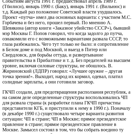
Событиям августа 1991 г. предшествовал апрель 1989 г.
(Тбилиси), январь 1990 г. (Баку), январь 1991 г. (Вильнюс) и
т.д. Каждый раз положение Советской власти ухудшалось.
Проект «путча» имел два основных варианта: с участием М.С.
Горбачева и без него, прошел первый. По мнению А.
Шевякина (автор книги «Заказное убийство СССР»), бывший
мэр Москвы Г. Попов говорил, что когда задолго до путча,
ознакомили его с возможными вариантами развала СССР, то
глаза разбежались. Чего тут только не было: и сопротивление
в Белом доме и под Москвой, и выезд в Питер или
Свердловск, для борьбы оттуда, и развертывание
правительства в Прибалтике и т. д. Без предателей на высшем
уровне, включая силовые структуры, не обошлось. В.
Жириновский (ЛДПР) говорил: «Лучшее оружие – другая
точка зрения!». Выходит, народ их кормил, одевал, платил
солидные зарплаты, а они готовили заговор.
ГКЧП создали, для предотвращения расползания республик, а
на самом деле определенные структуры воспользовались ЧП
для развала страны (к разработке плана ГКЧП причастны
представители КГБ, и приступили к нему в 1990 г.). Поначалу
(в декабре 1990 г.) существовало четыре варианта развития
ситуации: ЧП в стране; ЧП в Москве; прямое президентское
правление в стране; прямое президентское правление в
Москве. Замысел состоял в том, что бы собрать воедино ту