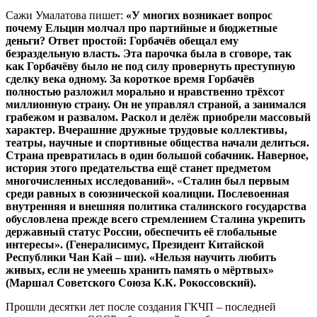
Сажи Умалатова пишет:
«
У
многих
возникает
вопрос
почему
Ельцин
молчал
про
партийные
и
бюджетные
деньги
?
Ответ
простой
:
Горбачёв
обещал
ему
безраздельную
власть
.
Эта
парочка
была
в
сговоре
,
так
как
Горбачёву
было
не
под
силу
провернуть
преступную
сделку
века
одному
.
За
короткое
время
Горбачёв
полностью
разложил
морально
и
нравственно
трёхсот
миллионную
страну
.
Он
не
управлял
страной
,
а
занимался
грабежом
и
развалом
.
Раскол
и
делёж
приобрели
массовый
характер
.
Вчерашние
дружные
трудовые
коллективы
,
театры
,
научные
и
спортивные
общества
начали
делиться
.
Страна
превратилась
в
один
большой
собачник
.
Наверное
,
история
этого
предательства
ещё
станет
предметом
многочисленных
исследований
»
.
«
Сталин
был
первым
среди
равных
в
союзнической
коалиции
.
Послевоенная
внутренняя
и
внешняя
политика
сталинского
государства
обусловлена
прежде
всего
стремлением
Сталина
укрепить
державный
статус
России
,
обеспечить
её
глобальные
интересы
»
. (
Генералисимус
,
Президент
Китайской
Республики
Чан
Кай
–
ши
).
«
Нельзя
научить
любить
живых
,
если
не
умеешь
хранить
память
о
мёртвых
»
(
Маршал
Советского
Союза
К
.
К
.
Рокоссовский
).
Прошли десятки лет после создания ГКЧП – последней