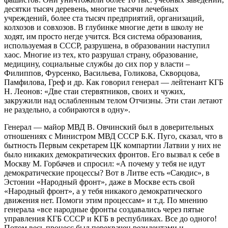
десятки тысяч деревень, многие тысячи лечебных
учреждений, более ста тысяч предприятий, организаций,
колхозов и совхозов. В глубинке многие дети в школу не
ходят, им просто негде учится. Вся система образования,
используемая в СССР, разрушена, в образовании наступил
хаос. Многие из тех, кто разрушал страну, образование,
медицину, социальные службы до сих пор у власти –
Филиппов, Фурсенко, Васильева, Голикова, Скворцова,
Памфилова, Греф и др. Как говорил генерал — лейтенант КГБ
Н. Леонов: «Две стаи стервятников, своих и чужих,
закружили над ослабленным телом Отчизны. Эти стаи летают
не раздельно, а собираются в одну».
Генерал — майор МВД В. Овчинский был в доверительных
отношениях с Министром МВД СССР Б.К. Пуго, сказал, что в
бытность Первым секретарем ЦК компартии Латвии у них не
было никаких демократических фронтов. Его вызвал к себе в
Москву М. Горбачев и спросил: «А почему у тебя не идут
демократические процессы? Вот в Литве есть «Саюдис», в
Эстонии «Народный фронт», даже в Москве есть свой
«Народный фронт», а у тебя никакого демократического
движения нет. Помоги этим процессам» и т.д. По мнению
генерала «все народные фронты создавались через пятые
управления КГБ СССР и КГБ в республиках. Все до одного!
Потом весь процесс был перехвачен резидентами и