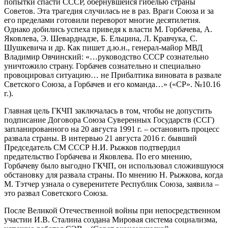
попытки спасти СССР, обернувшейся гибелью страны
Советов. Эта трагедия случилась не в раз. Враги Союза и за
его пределами готовили переворот многие десятилетия.
Однако добились успеха приведя к власти М. Горбачева, А.
Яковлева, Э. Шеварднадзе, Б. Ельцина, Л. Кравчука, С.
Шушкевича и др. Как пишет д.ю.н., генерал-майор МВД
Владимир Овчинский: «…руководство СССР сознательно
уничтожило страну. Горбачев сознательно и специально
провоцировал ситуацию… не Прибалтика виновата в развале
Светского Союза, а Горбачев и его команда…» («СР». №10.16
г.).
Главная цель ГКЧП заключалась в том, чтобы не допустить
подписание Договора Союза Суверенных Государств (ССГ)
запланированного на 20 августа 1991 г. – остановить процесс
развала страны. В интервью 21 августа 2016 г. бывший
Председатель СМ СССР Н.И. Рыжков подтвердил
предательство Горбачева и Яковлева. По его мнению,
Горбачеву было выгодно ГКЧП, он использовал сложившуюся
обстановку для развала страны. По мнению Н. Рыжкова, когда
М. Тэтчер узнала о суверенитете Республик Союза, заявила –
это развал Советского Союза.
После Великой Отечественной войны при непосредственном
участии И.В. Сталина создана Мировая система социализма,