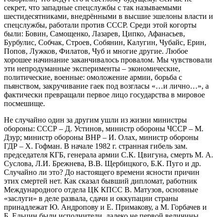
секрет, что западные спецслужбы с так называемыми
шестидесятниками, внедрёнными в высшие эшелоны власти и
спецслужбы, работали против СССР. Среди этой когорты
были: Бовин, Самощенко, Лазарев, Ципко, Афанасьев,
Бурбулис, Собчак, Строев, Собянин, Калугин, Чубайс, Ерин,
Попов, Лужков, Филатов, Чуб и многие другие. Любое
хорошее начинание заканчивалось провалом. Мы чувствовали
эти непродуманные эксперименты – экономические,
политические, военные: омоложение армии, борьба с
пьянством, закручивание гаек под возгласы «…и лично…», а
фактически превращали первое лицо государства в мировое
посмешище.
Не случайно один за другим ушли из жизни министры
обороны: СССР – Д. Устинов, министр обороны ЧССР – М.
Дзур; министр обороны ВНР – И. Олах, министр обороны
ГДР – Х. Гофман. В начале 1982 г. странная гибель зам.
председателя КГБ, генерала армии С.К. Цвигуна, смерть М. А.
Суслова, Л.И. Брежнева, В.В. Щербицкого, Б.К. Пуго и др.
Случайно ли это? До настоящего времени ясности причин
этих смертей нет. Как сказал бывший дипломат, работник
Международного отдела ЦК КПСС В. Матузов, основные
«заслуги» в деле развала, сдачи и оккупации страны
принадлежат Ю. Андропову и Е. Примакову, а М. Горбачев и
Б. Ельцин были исполнители, далеко не первой величины.