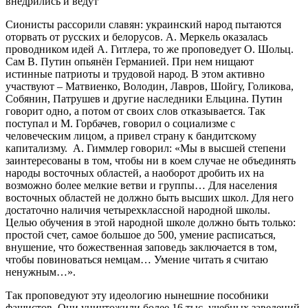
внедрились и ведут
Сионисты рассорили славян: украинский народ пытаются
оторвать от русских и белорусов. А. Меркель оказалась
проводником идей А. Гитлера, то же проповедует О. Шольц.
Сам В. Путин опьянён Германией. При нем нищают
истинные патриоты и трудовой народ. В этом активно
участвуют – Матвиенко, Володин, Лавров, Шойгу, Голикова,
Собянин, Патрушев и другие наследники Ельцина. Путин
говорит одно, а потом от своих слов отказывается. Так
поступал и М. Горбачев, говорил о социализме с
человеческим лицом, а привел страну к бандитскому
капитализму. А. Гиммлер говорил: «Мы в высшей степени
заинтересованы в том, чтобы ни в коем случае не объединять
народы восточных областей, а наоборот дробить их на
возможно более мелкие ветви и группы… Для населения
восточных областей не должно быть высших школ. Для него
достаточно наличия четырехклассной народной школы.
Целью обучения в этой народной школе должно быть только:
простой счет, самое большое до 500, умение расписаться,
внушение, что божественная заповедь заключается в том,
чтобы повиноваться немцам… Умение читать я считаю
ненужным…».
Так проповедуют эту идеологию нынешние пособники
фашистов. Они уничтожили более 16 тыс. учебных заведений,