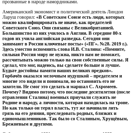
прозванные в народе намордниками.
Американский экономист и политический деятель Линдон
Ларуш говорил:
«
В
Советском
Союзе
есть
люди
,
которых
можно
квалифицировать
не
иначе
,
как
предателей
Советского
Союз
.
Они
связаны
с
Великобританией
.
Большинство
из
них
училось
в
Англии
.
В
середине
80-
х
годов
их
учила
английская
разведка
.
Сегодня
они
занимают
в
России
ключевые
посты
»
(
«
ПГ
»
.
№
28. 2019
г
.).
Здесь
уместно
вспомнить
слова
И
.
В
.
Сталина
:
«
Помните
,
сильная
Россия
миру
не
нужна
,
никто
нам
не
поможет
,
рассчитывать
можно
только
на
свои
собственные
силы
.
Я
сделал
,
что
мог
,
надеюсь
,
вы
сделаете
больше
и
лучше
.
Будьте
достойны
памяти
наших
великих
предков
»
.
Горбачёв
оказался
мелочным
иудушкой
–
предателем
и
многие
это
видели
и
понимали
,
но
остановить
его
не
захотели
.
Не
смог
это
сделать
и
маршал
С
.
Ахромеев
.
Почему
?
Видимо
потому
,
что
последние
десятилетия
(
после
отравления
Сталина
)
военных
приучали
служить
не
Родине
и
народу
,
а
личности
,
которая
находилась
на
троне
.
Но
как
только
он
терял
власть
,
тут
же
начинали
лить
грязь
на
его
деяния
,
преследовать
родных
,
близких
и
единомышленников
.
Так
было
со
Сталиным
,
Хрущёвым
,
Брежневым
и
другими
.