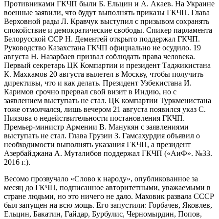
Противниками ГКЧП были Б. Ельцин и А. Акаев. На Украине
военные заявили, что будут выполнять приказы ГКЧП. Глава
Верховной рады Л. Кравчук выступил с призывом сохранять
спокойствие и демократические свободы. Спикер парламента
Белорусской ССР Н. Дементей открыто поддержал ГКЧП.
Руководство Казахстана ГКЧП официально не осудило. 19
августа Н. Назарбаев призвал соблюдать права человека.
Первый секретарь ЦК Компартии и президент Таджикистана
К. Махкамов 20 августа вылетел в Москву, чтобы получить
директивы, что и как делать. Президент Узбекистана И.
Каримов срочно прервал свой визит в Индию, но с
заявлением выступать не стал. ЦК компартии Туркменистана
тоже отмолчался, лишь вечером 21 августа появился указ С.
Ниязова о недействительности постановления ГКЧП.
Премьер-министр Армении В. Манукян с заявлениями
выступать не стал. Глава Грузии З. Гамсахурдия объявил о
необходимости выполнять указания ГКЧП, а президент
Азербайджана А. Муталибов поддержал ГКЧП («АиФ». №33.
2016 г.).
Весомо прозвучало «Слово к народу», опубликованное за
месяц до ГКЧП, подписанное авторитетными, уважаемыми в
стране людьми, но это ничего не дало. Маховик развала СССР
был запущен на всю мощь. Его запустили: Горбачев, Яковлев,
Ельцин, Бакатин, Гайдар, Бурбулис, Черномырдин, Попов,