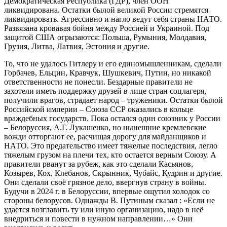
Демократическая Республика (ГДР), член ООН
ликвидирована. Остатки былой великой России стремятся
ликвидировать. Агрессивно и нагло ведут себя страны НАТО.
Развязана кровавая бойня между Россией и Украиной. Под
защитой США огрызаются: Польша, Румыния, Молдавия,
Грузия, Литва, Латвия, Эстония и другие.
То, что не удалось Гитлеру и его единомышленникам, сделали
Горбачев, Ельцин, Кравчук, Шушкевич, Путин, но никакой
ответственности не понесли. Бездарные правители не
захотели иметь поддержку друзей в лице стран соцлагеря,
получили врагов, страдает народ – труженики. Остатки былой
Российской империи – Союза ССР оказались в кольце
враждебных государств. Пока остался один союзник у России
– Белоруссия, А.Г. Лукашенко, но нынешние кремлевские
вожди отторгают ее, расчищая дорогу для майданщиков и
НАТО. Это предательство имеет тяжелые последствия, легло
тяжелым грузом на плечи тех, кто остается верным Союзу. А
правители рванут за рубеж, как это сделали Касьянов,
Козырев, Кох, Клебанов, Скрынник, Чубайс, Кудрин и другие.
Они сделали своё грязное дело, ввергнув страну в войны.
Будучи в 2024 г. в Белоруссии, впервые ощутил холодок со
стороны белорусов. Однажды В. Путиным сказал : «Если не
удается возглавить ту или иную организацию, надо в неё
внедриться и повести в нужном направлении…» Они