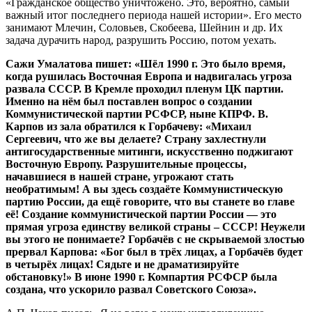
«Гражданское общество уничтожено. Это, вероятно, самый
важный итог последнего периода нашей истории». Его место
занимают Млечин, Соловьев, Скобеева, Шейнин и др. Их
задача дурачить народ, разрушить Россию, потом уехать.
Сажи
Умалатова
пишет
:
«
Шёл
1990
г
.
Это
было
время
,
когда
рушилась
Восточная
Европа
и
надвигалась
угроза
развала
СССР
.
В
Кремле
проходил
пленум
ЦК
партии
.
Именно
на
нём
был
поставлен
вопрос
о
создании
Коммунистической
партии
РСФСР
,
ныне
КПРФ
.
В
.
Карпов
из
зала
обратился
к
Горбачеву
:
«
Михаил
Сергеевич
,
что
же
вы
делаете
?
Страну
захлестнули
антигосударственные
митинги
,
искусственно
поджигают
Восточную
Европу
.
Разрушительные
процессы
,
начавшиеся
в
нашей
стране
,
угрожают
стать
необратимым
!
А
вы
здесь
создаёте
Коммунистическую
партию
России
,
да
ещё
говорите
,
что
вы
станете
во
главе
её
!
Создание
коммунистической
партии
России
—
это
прямая
угроза
единству
великой
страны
–
СССР
!
Неужели
вы
этого
не
понимаете
?
Горбачёв
с
не
скрываемой
злостью
прервал
Карпова
:
«
Бог
был
в
трёх
лицах
,
а
Горбачёв
будет
в
четырёх
лицах
!
Сядьте
и
не
драматизируйте
обстановку
!
»
В
июне
1990
г
.
Компартия
РСФСР
была
создана
,
что
ускорило
развал
Советского
Союза
»
.