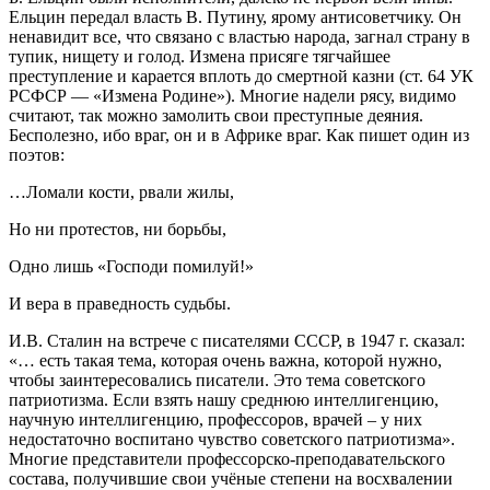
Ельцин передал власть В. Путину, ярому антисоветчику. Он
ненавидит все, что связано с властью народа, загнал страну в
тупик, нищету и голод. Измена присяге тягчайшее
преступление и карается вплоть до смертной казни (ст. 64 УК
РСФСР — «Измена Родине»). Многие надели рясу, видимо
считают, так можно замолить свои преступные деяния.
Бесполезно, ибо враг, он и в Африке враг. Как пишет один из
поэтов:
…Ломали кости, рвали жилы,
Но ни протестов, ни борьбы,
Одно лишь «Господи помилуй!»
И вера в праведность судьбы.
И.В. Сталин на встрече с писателями СССР, в 1947 г. сказал:
«… есть такая тема, которая очень важна, которой нужно,
чтобы заинтересовались писатели. Это тема советского
патриотизма. Если взять нашу среднюю интеллигенцию,
научную интеллигенцию, профессоров, врачей – у них
недостаточно воспитано чувство советского патриотизма».
Многие представители профессорско-преподавательского
состава, получившие свои учёные степени на восхвалении