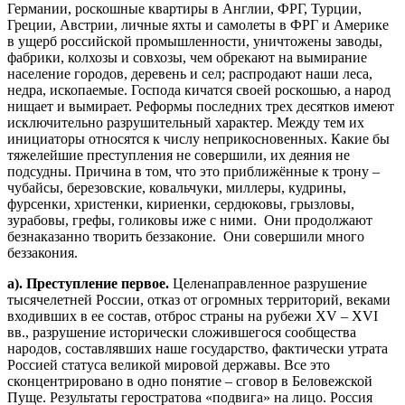
Германии, роскошные квартиры в Англии, ФРГ, Турции,
Греции, Австрии, личные яхты и самолеты в ФРГ и Америке
в ущерб российской промышленности, уничтожены заводы,
фабрики, колхозы и совхозы, чем обрекают на вымирание
население городов, деревень и сел; распродают наши леса,
недра, ископаемые. Господа кичатся своей роскошью, а народ
нищает и вымирает. Реформы последних трех десятков имеют
исключительно разрушительный характер. Между тем их
инициаторы относятся к числу неприкосновенных. Какие бы
тяжелейшие преступления не совершили, их деяния не
подсудны. Причина в том, что это приближённые к трону –
чубайсы, березовские, ковальчуки, миллеры, кудрины,
фурсенки, христенки, кириенки, сердюковы, грызловы,
зурабовы, грефы, голиковы иже с ними. Они продолжают
безнаказанно творить беззаконие. Они совершили много
беззакония.
а
).
Преступление
первое
.
Целенаправленное разрушение
тысячелетней России, отказ от огромных территорий, веками
входивших в ее состав, отброс страны на рубежи ХV – ХVI
вв., разрушение исторически сложившегося сообщества
народов, составлявших наше государство, фактически утрата
Россией статуса великой мировой державы. Все это
сконцентрировано в одно понятие – сговор в Беловежской
Пуще. Результаты геростратова «подвига» на лицо. Россия