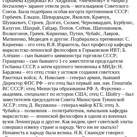
Горбачева курировал Ю. Андропов. «Меченому» и «Борису
беспалому» заранее отвели роль – могильщиков Советского
Союза. Была подобрана особая когорта противников СССР:
Горбачев, Ельцин, Шеварднадзе, Яковлев, Кравчук,
Шушкевич, Строев, Долгих, Силаев, Черномырдин, Бурбулис,
Калугин, Шахрай, Гайдар, Попов, Собчак, Шапошников,
Волкогонов, Грачев, Кириенко, Путин, Чубайс, Лавров,
Матвиенко, Медведев и другие. Подбирались преемники: С.
Кириенко – его отец В.Я. Израитель, был профессор кафедры
марксистско-ленинской философии в Горьковском ИВТ; Б.
Алёшин – сын бывшего замминистра торговли СССР;
Геращенко – сын бывшего 1-го заместителя председателя
Госбанка СССР, а затем крупного чиновника в МИДе; Н.
Бардюжа – его отец стоял у истоков создания советских
Ракетных войск; А. Николаев – генерал армии, бывший
Директор ФПС РФ – его отец был первый зам. нач. Генштаба
ВС СССР; отец Министра образования РФ А. Фурсенко –
академик, специалист по истории США; отец С. Шойгу – был
заместителем председателя Совета Министров Тувинской
АССР; отец Д. Якушкина – генерал-майор КГБ; отец А.
Чубайса – полковник – политработник, начальник кафедры
марксистско — ленинской философии в одном из военных
вузов Ленинграда и другие. Как видим, цвет советской элиты
совершил измену стране и народу. Чего им не хватало?
Ненависть к народу была велика. Н.К. Сванидзе говорил: