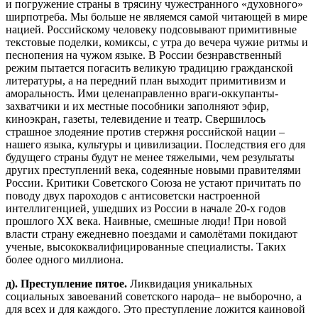
и погружение страны в трясину чужестранного «духовного»
ширпотреба. Мы больше не являемся самой читающей в мире
нацией. Российскому человеку подсовывают примитивные
текстовые поделки, комиксы, с утра до вечера чужие ритмы и
песнопения на чужом языке. В России безнравственный
режим пытается погасить великую традицию гражданской
литературы, а на передний план выходит примитивизм и
аморальность. Ими целенаправленно враги-оккупанты-
захватчики и их местные пособники заполняют эфир,
киноэкран, газеты, телевидение и театр. Свершилось
страшное злодеяние против стержня российской нации –
нашего языка, культуры и цивилизации. Последствия его для
будущего страны будут не менее тяжелыми, чем результаты
других преступлений века, содеянные новыми правителями
России. Критики Советского Союза не устают причитать по
поводу двух пароходов с антисоветски настроенной
интеллигенцией, ушедших из России в начале 20-х годов
прошлого ХХ века. Наивные, смешные люди! При новой
власти страну ежедневно поездами и самолётами покидают
ученые, высококвалифицированные специалисты. Таких
более одного миллиона.
д
).
Преступление
пятое
.
Ликвидация уникальных
социальных завоеваний советского народа– не выборочно, а
для всех и для каждого. Это преступление ложится каиновой