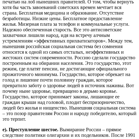
печатью на лоб нынешних правителей. О том, чтобы вернуть
хотя бы часть завоеваний советских времен мечтает вся
страна. Бесплатная медицина и образование. Отсутствие
безработицы. Низкие цены. Бесплатное предоставление
жилья. Мизерная плата за телефон и коммунальные услуги.
Надежно обеспеченная старость. Все это антисоветские
захватчики лишили народ, идя на встречу алчным
устремлениям «эффективных прихватизаторов». Между тем,
нынешняя российская социальная система без сомнения
относится к одной из самых отсталых, неэффективных и
жестоких систем современности. Россию сделали государство
построенным на обирании населения. Это государство, этот
режим, где платят пенсии, не достигающие официального
прожиточного минимума. Государство, которое обрекает на
голод и лишение почти половину граждан, которое
превратило заботу о здоровье людей в источник наживы. Вот
почему ныне здоровье, превращено в дерьмо коровье.
Государство, которое принимает законы, лишающие ее
граждан крыши над головой, плодит беспризорничество,
людей без жилья и нищенство. Нынешняя социальная система
– это позор правителям России и народу победителю, который
это терпит.
е
).
Преступление
шестое
.
Вымирание России – прямое
следствие политики олигархии и их подельников. После 1991