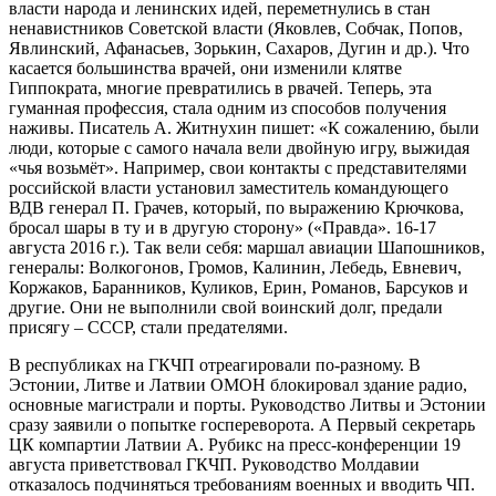
власти народа и ленинских идей, переметнулись в стан
ненавистников Советской власти (Яковлев, Собчак, Попов,
Явлинский, Афанасьев, Зорькин, Сахаров, Дугин и др.). Что
касается большинства врачей, они изменили клятве
Гиппократа, многие превратились в рвачей. Теперь, эта
гуманная профессия, стала одним из способов получения
наживы. Писатель А. Житнухин пишет: «К сожалению, были
люди, которые с самого начала вели двойную игру, выжидая
«чья возьмёт». Например, свои контакты с представителями
российской власти установил заместитель командующего
ВДВ генерал П. Грачев, который, по выражению Крючкова,
бросал шары в ту и в другую сторону» («Правда». 16-17
августа 2016 г.). Так вели себя: маршал авиации Шапошников,
генералы: Волкогонов, Громов, Калинин, Лебедь, Евневич,
Коржаков, Баранников, Куликов, Ерин, Романов, Барсуков и
другие. Они не выполнили свой воинский долг, предали
присягу – СССР, стали предателями.
В республиках на ГКЧП отреагировали по-разному. В
Эстонии, Литве и Латвии ОМОН блокировал здание радио,
основные магистрали и порты. Руководство Литвы и Эстонии
сразу заявили о попытке госпереворота. А Первый секретарь
ЦК компартии Латвии А. Рубикс на пресс-конференции 19
августа приветствовал ГКЧП. Руководство Молдавии
отказалось подчиняться требованиям военных и вводить ЧП.