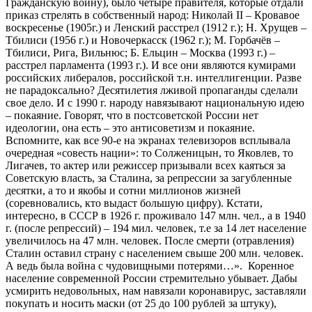
Гражданскую войну), было четыре правителя, которые отдали
приказ стрелять в собственный народ: Николай II – Кровавое
воскресенье (1905г.) и Ленский расстрел (1912 г.); Н. Хрущев –
Тбилиси (1956 г.) и Новочеркасск (1962 г.); М. Горбачёв –
Тбилиси, Рига, Вильнюс; Б. Ельцин – Москва (1993 г.) –
расстрел парламента (1993 г.). И все они являются кумирами
российских либералов, российской т.н. интеллигенции. Разве
не парадоксально? Десятилетия лживой пропаганды сделали
свое дело. И с 1990 г. народу навязывают национальную идею
– покаяние. Говорят, что в постсоветской России нет
идеологии, она есть – это антисоветизм и покаяние.
Вспомните, как все 90-е на экранах телевизоров всплывала
очередная «совесть нации»: то Солженицын, то Яковлев, то
Лигачев, то актер или режиссер призывали всех каяться за
Советскую власть, за Сталина, за репрессии за загубленные
десятки, а то и якобы и сотни миллионов жизней
(соревновались, кто выдаст большую цифру). Кстати,
интересно, в СССР в 1926 г. проживало 147 млн. чел., а в 1940
г. (после репрессий) – 194 мил. человек, т.е за 14 лет население
увеличилось на 47 млн. человек. После смерти (отравления)
Сталин оставил страну с населением свыше 200 млн. человек.
А ведь была война с чудовищными потерями…». Коренное
население современной России стремительно убывает. Дабы
усмирить недовольных, нам навязали коронавирус, заставляли
покупать и носить маски (от 25 до 100 рублей за штуку),