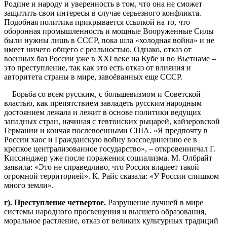
Родине и народу и уверенность в том, что она не сможет
защитить свои интересы в случае серьезного конфликта.
Подобная политика прикрывается ссылкой на то, что
оборонная промышленность и мощные Вооруженные Силы
были нужны лишь в СССР, пока шла «холодная война» и не
имеет ничего общего с реальностью. Однако, отказ от
военных баз России уже в XXI веке на Кубе и во Вьетнаме –
это преступление, так как это есть отказ от влияния и
авторитета страны в мире, завоёванных еще СССР.
Борьба со всем русским, с большевизмом и Советской
властью, как препятствием завладеть русским народным
достоянием лежала и лежит в основе политики ведущих
западных стран, начиная с тевтонских рыцарей, кайзеровской
Германии и кончая послевоенными США. «Я предпочту в
России хаос и Гражданскую войну воссоединению ее в
крепкое централизованное государство», – откровенничал Г.
Киссинджер уже после поражения социализма. М. Олбрайт
заявила: «Это не справедливо, что Россия владеет такой
огромной территорией». К. Райс сказала: «У России слишком
много земли».
г
).
Преступление
четвертое
.
Разрушение лучшей в мире
системы народного просвещения и высшего образования,
моральное растление, отказ от великих культурных традиций