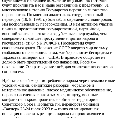
случившемся нынешнее поколение не узнает, но потомки
будут проклинать нас и наше безразличие к предателям. За
многовековую историю Государство пережило множество
переворотов. По мнению аналитиков, государственный
переворот (19. 8. 1991 г.) был заблаговременно спланирован.
Им воспользовались перерожденцы. В нем активное участие
приняли представители государственной, партийной,
военной элиты советские и зарубежные спецслужбы, чем
совершено тягчайшее преступление против народа и
государства (ст. 64 УК РСФСР). Последствия будут
сказываться долго. Поражение СССР ввергло мир во тьму
глобального неоколониализма, «либерального» беспредела и
торжества империи зла – США. В правовом обществе не
должно быть преступлений без наказания, Россия –
исключение. Эта рать сделает всё, для уничтожения остатков
социализма.
Идёт массовый мор – истребление народа через невыносимые
условия жизни, бандитские разборки, моральное и
материальное давление, плохое медицинское обслуживание,
перевоз населения с нажитых мест, нищету, военные
конфликты и кровопролитные войны на территории
Советского Союза. Попытка т.н. переворота бойцами
«Вагнер» 23-24 июля 2023 г. – тонко спланированная
операция проверить реакцию народа на происходящее в