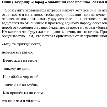
Илий
(
Ноздрин
): «
Народ
–
забывший
своё
прошлое
,
обязан
п
Образумить зарвавшихся ястребов некому, хотя все они из ате
отца твоего и мать твою, чтобы продлились дни твои на земле
человек не может отнимать у другого блага; не произноси ложн
ведут себя по отношению к простому, единому народу бесчел
порой откровенного вранья буквально звереют и готовы убива
Им кажется что будут жить и править вечно, но это не так. П
общеизвестно. Тем, кто потерял ориентиры от неограниченной
«Будь ты трижды богат,
небесам всё равно,
Вечно жить на земле
никому не дано.
И с собой в мир иной
ничего не возьмёшь,
Как пришёл ты ни с чем,
так ни с чем и уйдёшь».