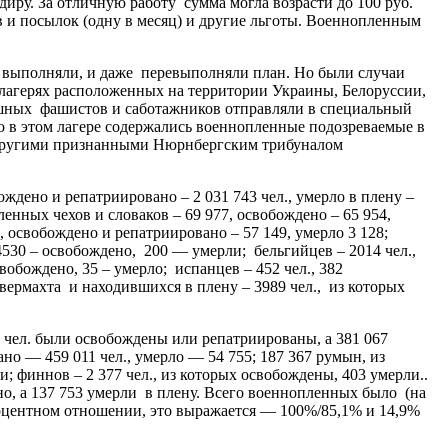
диру. За отличную работу сумма могла возрасти до 100 руб.
 и посылок (одну в месяц) и другие льготы. Военнопленным
выполняли, и даже перевыполняли план. Но были случаи
в лагерях расположенных на территории Украины, Белоруссии,
ушных фашистов и саботажников отправляли в специальный
то в этом лагере содержались военнопленные подозреваемые в
и другими признанными Нюрнбергским трибуналом
ждено и репатриировано – 2 031 743 чел., умерло в плену –
енных чехов и словаков – 69 977, освобождено – 65 954,
, освобождено и репатриировано – 57 149, умерло 3 128;
4530 – освобождено, 200 — умерли; бельгийцев – 2014 чел.,
вобождено, 35 – умерло; испанцев – 452 чел., 382
вермахта и находившихся в плену – 3989 чел., из которых
1 чел. были освобождены или репатриированы, а 381 067
ано — 459 011 чел., умерло — 54 755; 187 367 румын, из
; финнов – 2 377 чел., из которых освобождены, 403 умерли..
ено, а 137 753 умерли в плену. Всего военнопленных было (на
 процентном отношении, это выражается — 100%/85,1% и 14,9%