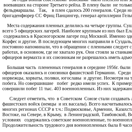
воевавших на стороне Третьего рейха. В плену были не толь
фельдмаршалы. Так, в плен сдалось 200 генералов. Среди ни
бригаденфюрер СС Фриц Панцингер, генерал артиллерии Гель
Места содержания пленных делились на четыре группы. Сущес
всего 5 офицерских лагерей. Наиболее крупным из них был Ел
содержались в Красногорском лагере под Москвой. Именно зд
Корфес и другие. В последующем многих направили в Суздаль
постоянно напоминали, что в обращении с пленными следует 
работах, в основном, где не хватало рук. Они стояли за стан
офицеров вермахта и их союзникам не разрешалось иметь адъю
Большая часть плененных генералов в середине 1956г. были 
офицеров оказались и союзники фашистской Германии. Среди н
норвежцы, хорваты, поляки, югославы и другие. Несмотря на
побега. Но совершившие побег редко имели успех. К пример
совершили побег 11 тыс. 403 военнопленных. Из них задержано
Следует отметить, что в Советском Союзе стали создавать л
фашистских войск (немцы и их вассалы). Всего насчитывалось 
многих регионах СССР в т.ч.: Подмосковье, Армении, Казахста
Востоке, на Севере, в Крыму, в Ленинградской, Тамбовской, В
условиях содержались советские военнопленные, то военнопл
Продолжительность трудового дня военнопленных была 8 часо