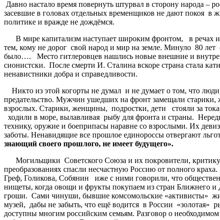
Давно настало время повернуть штурвал в сторону народа – ро
засевшие в головах отдельных временщиков не дают покоя в 
политике и вражде не дождёмся.
В мире капитализм наступает широким фронтом, в речах и п
тем, кому не дорог свой народ и мир на земле. Минуло 80 лет 
было…. Место гитлеровцев нашлись новые внешние и внутренн
сионистски. После смерти И. Сталина вскоре страна стала кат
ненавистники добра и справедливости.
Никто из этой когорты не думал и не думает о том, что люди 
предательство. Мужчин ушедших на фронт замещали старики, ж
взрослых. Старики, женщины, подростки, дети стояли за тока
ходили в море, вылавливая рыбу для фронта и страны. Неред
технику, оружие и боеприпасы наравне со взрослыми. Их девиз
заботы. Ненавидящие все прошлое единороссы отвергают льго
знающий
своего
прошлого
,
не
имеет
будущего
».
Могильщики Советского Союза и их покровители, критикуя п
преобразованиях спасли несчастную Россию от полного краха.
Греф, Голикова, Собянин иже с ними говорили, что общественн
нищеты, когда овощи и фрукты покупаем из стран Ближнего и
гроши. Сами чинуши, бывшие комсомольские «активисты» живут
музей, дабы не забыть, что ещё водится в России «золотая» ры
доступны многим российским семьям. Разговор о необходимо