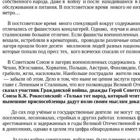
собственного народа. Даже в войну и после находившиеся в
обслуживания и питания. В постсоветское время никого не инт
метро…
В постсоветское время много спекуляций вокруг содержани
отличались от фашистских концлагерей. Однако, изучая и а
сталинскими большое отличие. Если фашисты военнопленных и 
вешали, истребляли в крематориях, проводили различные опы
лагеря прошли более десяти миллионов людей разных национал
которые попали под пресс тех, кого всячески спасали от пол
В Советском Союзе в лагерях военнопленных содержались во
Чехии, Югославии, Хорватии, Польши, Австрии, Финляндии, 
грабили, жгли, насиловали. Наибольше пострадали жители окк
— забыли об этом. Дело в том, что ныне не ценим заслуги про
главе с Лениным и Сталиным, что все полководцы Великой От
сказал
участник
Гражданской
войны
,
дважды
Герой
Советс
Союза
К
.
К
.
Рокоссовский
: «
Только
тот
народ
,
который
чтит
нынешние
приспособленцы
дадут
волю
своим
мыслям
дока
До сих пор учёные и государственные деятели не могут пр
поселении, лесоповалах, стройках и других работах пленных 
арестованных и задержанных в годы Великой Отечественной вой
в донесениях, однако в целом эта цифра обнародована и имеет 
За годы войны советскими войсками было пленено или заде