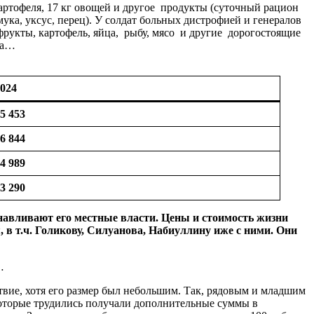
артофеля, 17 кг овощей и другое продукты (суточный рацион
же мука, уксус, перец). У солдат больных дистрофией и генералов
рукты, картофель, яйца, рыбу, мясо и другие дорогостоящие
ка…
024
5 453
6 844
4 989
3 290
навливают
его
местные
власти
.
Цены
и
стоимость
жизни
я
,
в
т
.
ч
.
Голикову
,
Силуанова
,
Набиуллину
иже
с
ними
.
Они
…
ие, хотя его размер был небольшим. Так, рядовым и младшим
 которые трудились получали дополнительные суммы в