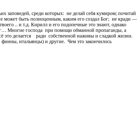
их заповедей, среди которых: не делай себя кумиром; почитай
не может быть полноценным, каким его создал Бог; не кради —
оего .. и т.д. Кирилл и его подопечные это знают, однако
руг… Многие господа при помощи обманной пропаганды, а
Всё это делается ради собственной наживы и сладкой жизни.
, финны, итальянцы) и другие. Чем это закончилось