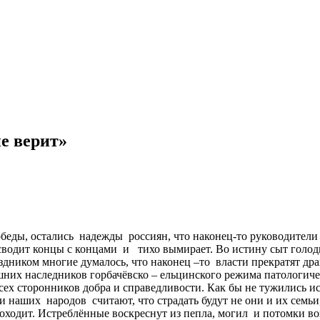
е верит»
обеды, остались надежды россиян, что наконец-то руководител
водит концы с концами и тихо вымирает. Во истину сыт голод
дником многие думалось, что наконец –то власти прекратят дра
ешних наследников горбачёвско – ельцинского режима патологич
сех сторонников добра и справедливости. Как бы не тужились ис
наших народов считают, что страдать будут не они и их семьи,
роходит. Истреблённые воскреснут из пепла, могил и потомки во