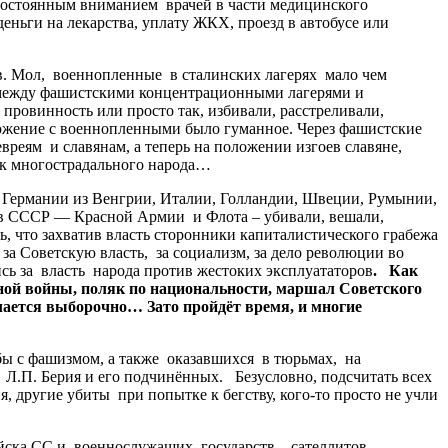
постоянным вниманием врачей в части медицинского
еньги на лекарства, уплату ЖКХ, проезд в автобусе или
в. Мол, военнопленные в сталинских лагерях мало чем
о между фашистскими концентрационными лагерями и
ровинность или просто так, избивали, расстреливали,
ожение с военнопленными было гуманное. Через фашистские
реям и славянам, а теперь на положении изгоев славяне,
ник многострадального народа…
Германии из Венгрии, Италии, Голландии, Швеции, Румынии,
ив СССР — Красной Армии и Флота – убивали, вешали,
, что захватив власть сторонники капиталистического грабежа
за Советскую власть, за социализм, за дело революции во
ь за власть народа против жестоких эксплуататоров
.
Как
ной
войны
,
поляк
по
национальности
,
маршал
Советского
лается
выборочно
…
Зато
пройдёт
время
,
и
многие
 с фашизмом, а также оказавшихся в тюрьмах, на
 Л.П. Берия и его подчинённых. Безусловно, подсчитать всех
, другие убиты при попытке к бегству, кого-то просто не учли
ка СС и военнослужащих государств – сателлитов,