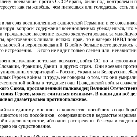
 плену воевавшие против СССР враги, были под контролем и 
ересует как ты живёшь, чем питаешься или голодаешь, есть ли д
я в лагерях военнопленных фашистской Германии и ее союзнико
нализируя вопросы содержания военнопленных убеждаешься, чт
гражданское население тяжело эксплуатировали, за малейшую п
ты, арестованных лишали всяких прав, то в лагерях НКВД пол
ьностей и вероисповеданий. В войну больше всего досталось ев
ного истребления. Этого не видит только слепец или ненавист
еннослужащие не только вермахта, войск СС, но и союзники 
Словакии, Франции, Дании и других стран. Они воевали прот
упированных территорий – России, Украины и Белоруссии. Жаль
шлых Героев войны и труда, не говорим о том, что они умирали 
ечественной войны в трудные годы Гражданской войны сражалис
кого
Союза
,
прославленный
полководец
Великой
Отечествен
своих
Героев
,
может
считаться
великим
».
В
наши
дни
всё
де
зывая
диаметрально
противоположное
.
ийти к единому мнению о количестве погибших в годы борьбы
фашистов и их пособников, содержавшихся в ведомстве маршала
ны дело непростое, ибо одни расстреляны без суда и следствия
право на существование.
ржано 3 млн 486 тыс. военнослужащих Германии включая войс