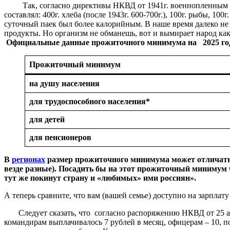
Так, согласно директивы НКВД от 1941г. военнопленным фаши
составлял: 400г. хлеба (после 1943г. 600-700г.), 100г. рыбы, 100
суточный паек был более калорийным. В наше время далеко не
продукты. Но организм не обманешь, вот и вымирает народ ка
Официальные
данные
прожиточного
минимума
на
2025
го
Прожиточный
минимум
на
душу
населения
для
трудоспособного
населения
*
для
детей
для
пенсионеров
В
регионах
размер
прожиточного
минимума
может
отличат
везде
разные
).
Посадить
бы
на
этот
прожиточный
минимум
тут
же
покинут
страну
и
«
любимых
»
ими
россиян
»
.
А теперь сравните, что вам (вашей семье) доступно на зарпл
Следует сказать, что согласно распоряжению НКВД от 25 авг
командирам выплачивалось 7 рублей в месяц, офицерам – 10, п