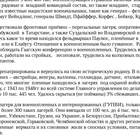
ко рядовые и младший командный состав, но также младшие, с
х известные нацистские военачальники, такие как генерал – 
мут Вейндлинг, генералы Шмидт, Пфайффер, Корфес , Бейкер, 
твовали фронтовые приёмно – пересыльные лагеря, оперативные
абужский в Татарстане, а также Суздальский во Владимирской 
есь какое то время находился фельдмаршал Паулюс, пленённые 
, или в Елабугу. Отношение к военнопленным было гуманное. 
соблюдать Гаагскую конференцию о военнопленных. Трудились 
ками, работали на стройках, лесоповале, трудились на колхозных
тантов.
репатриированы и вернулись на свою историческую родину. В п
их – австрийцы, венгры, валлоны, голландцы, датчане, италья
 то, что многие пленные находились в лагерях под охраной во
у, с 1943 по 1948гг во всей системе Главного управления по
 10 тыс. 445 чел. Удалось скрыться (не пойманы) 3% сбежавших.
агеря для военнопленных и интернированных (ГУПВИ), только 
более 300 таких лагерей. Они вмещали от 100 чел. до 4 тыс. че
не, Узбекистане, Грузии, на Украине, в Белоруссии, Прибалтик
оронежской, Горьковской, Челябинской областях и других регион
енные вермахта и их союзники жили в сносных условиях, пита
в.