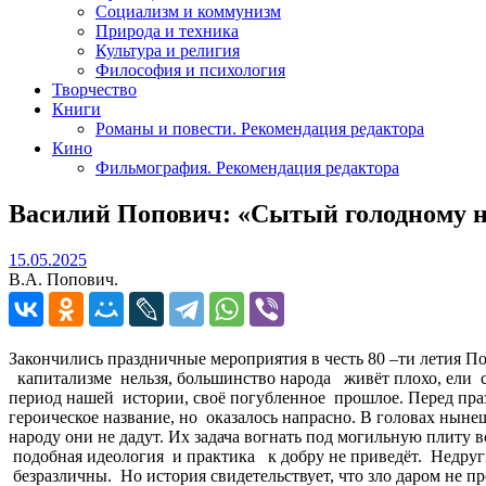
Социализм и коммунизм
Природа и техника
Культура и религия
Философия и психология
Творчество
Книги
Романы и повести. Рекомендация редактора
Кино
Фильмография. Рекомендация редактора
Василий Попович: «Сытый голодному н
15.05.2025
15.05.2025
В.А. Попович.
Закончились праздничные мероприятия в честь 80 –ти летия П
капитализме нельзя, большинство народа живёт плохо, ели с
период нашей истории, своё погубленное прошлое. Перед праз
героическое название, но оказалось напрасно. В головах нын
народу они не дадут. Их задача вогнать под могильную плиту в
подобная идеология и практика к добру не приведёт. Недруги 
безразличны. Но история свидетельствует, что зло даром не п