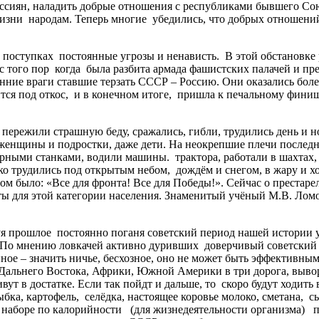
ссиян, наладить добрые отношения с республиками бывшего Союз
жизни народам. Теперь многие убедились, что добрых отношени
оступках постоянные угрозы и ненависть. В этой обстановке 
с того пор когда была разбита армада фашистских палачей и пред
ие враги ставшие терзать СССР – Россию. Они оказались более
ится под откос, и в конечном итоге, пришла к печальному фини
пережили страшную беду, сражались, гибли, трудились день и н
енщины и подростки, даже дети. На неокрепшие плечи последни
рными станками, водили машины. трактора, работали в шахтах, 
ко трудились под открытым небом, дождём и снегом, в жару и 
ом было: «Все для фронта! Все для Победы!». Сейчас о престар
ты для этой категории населения. Знаменитый учёный М.В. Лом
рошлое постоянно поганя советский период нашей истории ут
 По мнению ловкачей активно дуривших доверчивый советский на
ое – значить ничье, бесхозное, оно не может быть эффективным
 Дальнего Востока, Африки, Южной Америки в три дорога, выв
 в достатке. Если так пойдт и дальше, то скоро будут ходить
бка, картофель, селёдка, настоящее коровье молоко, сметана, с
м наборе по калорийности (для жизнедеятельности организма