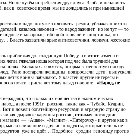
а. Но не путём истребления друг друга. Злоба и ненависть
й, как в советское время мы не дождались и при нынешней
россиянам надо потуже затягивать ремни, ублажая прихоти
ателей, казалось наконец – то народ заживёт, но не тут — то
 подлые и коварные, ибо действовали из под тишка, по —
шу… Власть захватили ярые антисоветчики, ловкачи, жестокие
очь приближая долгожданную Победу, а в итоге измена и
х легла тяжелая ноша которая под час была трудной для
на полях. Колхозах. совхозах, шторма в ненастную погоду
холод. Рано постарели женщины, повзрослели дети, выпускали
елых детях войны забывают. У властей другие интересы и
оносов почти триста лет тому назад говорил:
«
Народ
,
не
верждают, что только их новшества в экономических
род, а после 1991г. россиян такие как – Чубайс, Кудрин,
. Вот и довели богатейшую ресурсами и аграрную страну до
орачивая дырявые карманы россиян, отнимая последние
 в магазин — «Ашан», «Магнит», «Пятёрочку» и другие как в
ыр, масло сливочное и другие продукты, которые теперь не
) продуктов уже не идёт… Подобное сродни геноциду против