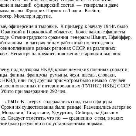
таршие и высший офицерский состав — генералы и даже
фельдмаршалы Фридрих Паулюс и Людвиг Клейст,
Крюгер, Мюллер и другие.
, офицерские и тыловые. К примеру, к началу 1944г. было
и Оранский в Горьковской областях. Более важные фашисты
в ходе Сталинградского сражения генералы Шмидт, Пфайффер,
Работавшим в лагерях лицам работники политотделов
военнопленные в разных регионах СССР, на различных
 полях. Несмотря на прежнее положение старших и высших
лену, под надзором НКВД кроме немецких пленных солдат и
нцы, финны, французы, румыны, чехи, шведы, словаки,
йск НКВД, или под другим присмотром было немало случаев
 делам военнопленных и интернированных (ГУПНИ) НКВД СССР
 Убито при задержании 292 чел.
в 1941г. В лагерях содержались солдаты и офицеры
л. Сроки их существования были разные. Размещались лагеря во
е, Молдавии, Татарстане, Удмуртии, Сибири, на Дальнем
ах. Следует отметить, что по — сравнению с тем, в каких
ние было регулярно и по установленным нормам.