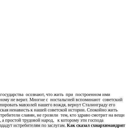
и государства осознают, что жить при построенном ими
ному не верит. Многие с ностальгией вспоминают советский
пировать мавзолей нашего вождя, вернут Сталинграду его
еская ненависть к нашей советской истории. Спокойно жить
требители славян, не грозили тем, кто здраво смотрит на вещи
 а простой трудовой народ, к которому эти господа
здадут истребителям по заслугам.
Как
сказал
схиархимандрит