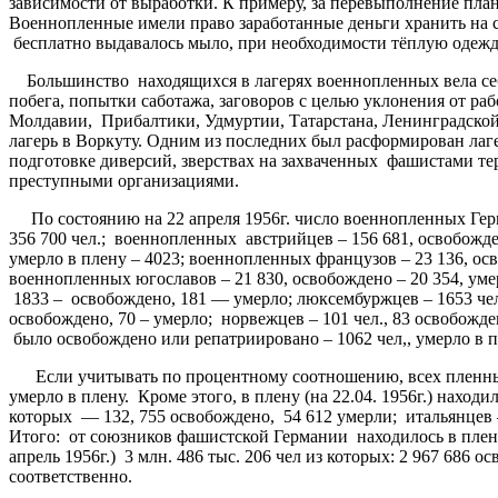
зависимости от выработки. К примеру, за перевыполнение план
Военнопленные имели право заработанные деньги хранить на 
бесплатно выдавалось мыло, при необходимости тёплую одежду 
Большинство находящихся в лагерях военнопленных вела себ
побега, попытки саботажа, заговоров с целью уклонения от ра
Молдавии, Прибалтики, Удмуртии, Татарстана, Ленинградско
лагерь в Воркуту. Одним из последних был расформирован лаге
подготовке диверсий, зверствах на захваченных фашистами т
преступными организациями.
По состоянию на 22 апреля 1956г. число военнопленных Герман
356 700 чел.; военнопленных австрийцев – 156 681, освобожде
умерло в плену – 4023; военнопленных французов – 23 136, осв
военнопленных югославов – 21 830, освобождено – 20 354, умер
1833 – освобождено, 181 — умерло; люксембуржцев – 1653 чел.,
освобождено, 70 – умерло; норвежцев – 101 чел., 83 освобожд
было освобождено или репатриировано – 1062 чел,, умерло в пл
Если учитывать по процентному соотношению, всех пленных вер
умерло в плену. Кроме этого, в плену (на 22.04. 1956г.) наход
которых — 132, 755 освобождено, 54 612 умерли; итальянцев – 
Итого: от союзников фашистской Германии находилось в плену 
апрель 1956г.) 3 млн. 486 тыс. 206 чел из которых: 2 967 68
соответственно.