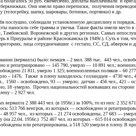
а полагалось 50 руб. ежемесячно, доплаты выплачивали и брига
сберкнижках. Они имели право переписки, получения переводов
(телогрейку, шапку, шаровары, ботинки, портянки) и др.
я послушно, соблюдали установленную дисциплину и порядок, 
боты наносили себе травмы и увечья. Такие факты имели место 
й, Тамбовской. Воронежской и других регионах. Самых непосл
рь в Приуралье в районе Краснокамска (в 1949г.). Суть в том, ч
ерриториях, лица сотрудничавшие с гестапо, СС, СД, абвером 
ии (вермахта) было: немцев – 2 мил. 388 тыс. 443 чел., освобо
но и репатриировано — 145 790, умерло — 10 891 чел.; военнопл
обождено 21 811, умерло 1 325; военнопленных поляков – 60 277
ло – 1476. Также в плену находилось: голландцев – 4730 чел., 
 1560 – освобождено, 93 — умерло; датчан – 456 чел., 421 – ос
ено, 18 -умерло. Прочих национальностей воевавших на стороне 
ену – 2 927 чел.
махта 2 388 443 чел. (в 1956г.) за 100%, то из них: 2 352 67
илось: 513 766 венгров, из которых — освобождено и репатрииров
48 957 чел., из которых – 21 274 освобождены, 27 683 — умерли
(на 22.04. 1956г.) 752 467 чел. из которых – 615 014 освобожд
6 освобождены или репатриированы, а 518 520 умерли в плену. В