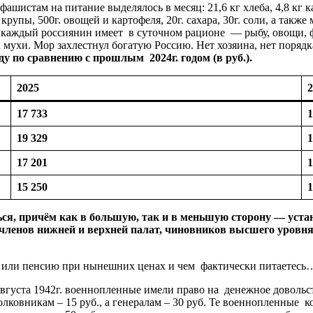
стам на питание выделялось в месяц: 21,6 кг хлеба, 4,8 кг к
г. крупы, 500г. овощей и картофеля, 20г. сахара, 30г. соли, а так
 каждый россиянин имеет в суточном рационе — рыбу, овощи, ф
к мухи. Мор захлестнул богатую Россию. Нет хозяина, нет поряд
ду
по
сравнению
с
прошлым
2024
г
.
годом
(
в
руб
.).
2025
2
17 733
1
19 329
1
17 201
1
15 250
1
ься
,
причём
как
в
большую
,
так
и
в
меньшую
сторону
—
уста
членов
нижней
и
верхней
палат
,
чиновников
высшего
уровн
ату или пенсию при нынешних ценах и чем фактически питаетесь
уста 1942г. военнопленные имели право на денежное довольств
олковникам – 15 руб., а генералам – 30 руб. Те военнопленные