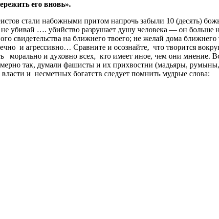
ережить
его
вновь
»
.
истов стали набожными притом напрочь забыли 10 (десять) божь
; не убивай …. убийство разрушает душу человека — он больше 
ого свидетельства на ближнего твоего; не желай дома ближнего тв
овечно и агрессивно… Сравните и осознайте, что творится вок
ть морально и духовно всех, кто имеет иное, чем они мнение. 
римерно так, думали фашисты и их прихвостни (мадьяры, румыны
 власти и несметных богатств следует помнить мудрые слова: