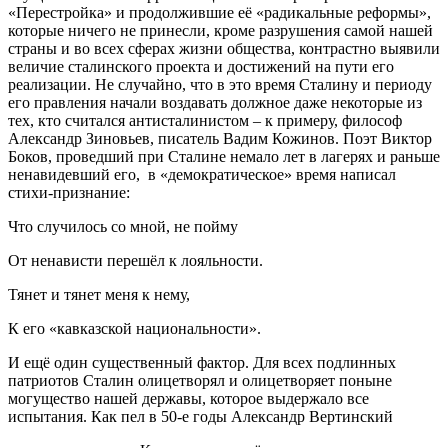
«Перестройка» и продолжившие её «радикальные реформы»,
которые ничего не принесли, кроме разрушения самой нашей
страны и во всех сферах жизни общества, контрастно выявили
величие сталинского проекта и достижений на пути его
реализации. Не случайно, что в это время Сталину и периоду
его правления начали воздавать должное даже некоторые из
тех, кто считался антисталинистом – к примеру, философ
Александр Зиновьев, писатель Вадим Кожинов. Поэт Виктор
Боков, проведший при Сталине немало лет в лагерях и раньше
ненавидевший его, в «демократическое» время написал
стихи-признание:
Что случилось со мной, не пойму
От ненависти перешёл к лояльности.
Тянет и тянет меня к нему,
К его «кавказской национальности».
И ещё один существенный фактор. Для всех подлинных
патриотов Сталин олицетворял и олицетворяет поныне
могущество нашей державы, которое выдержало все
испытания. Как пел в 50-е годы Александр Вертинский