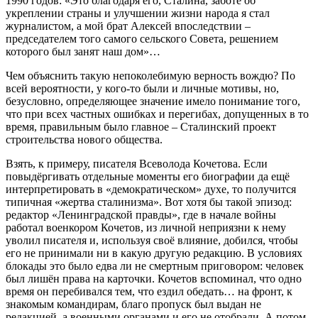
1990 годов: «Это благодаря его, Сталина, заботе об
укреплении страны и улучшении жизни народа я стал
журналистом, а мой брат Алексей впоследствии –
председателем того самого сельского Совета, решением
которого был занят наш дом»…
Чем объяснить такую непоколебимую верность вождю? По
всей вероятности, у кого-то были и личные мотивы, но,
безусловно, определяющее значение имело понимание того,
что при всех частных ошибках и перегибах, допущенных в то
время, правильным было главное – Сталинский проект
строительства нового общества.
Взять, к примеру, писателя Всеволода Кочетова. Если
повыдёргивать отдельные моменты его биографии да ещё
интерпретировать в «демократическом» духе, то получится
типичная «жертва сталинизма». Вот хотя бы такой эпизод:
редактор «Ленинградской правды», где в начале войны
работал военкором Кочетов, из личной неприязни к нему
уволил писателя и, используя своё влияние, добился, чтобы
его не принимали ни в какую другую редакцию. В условиях
блокады это было едва ли не смертным приговором: человек
был лишён права на карточки. Кочетов вспоминал, что одно
время он перебивался тем, что ездил обедать… на фронт, к
знакомым командирам, благо пропуск был выдан не
редакцией, а военными органами и его не отобрали. А потом