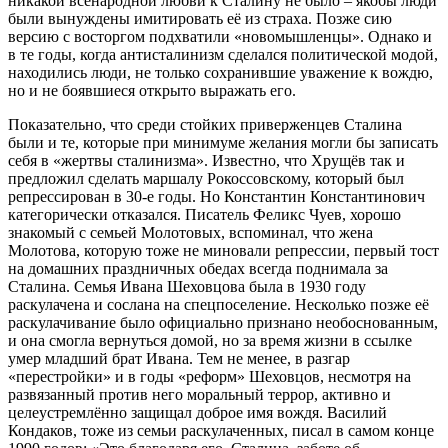
никакой всенародной любви к Сталину не было – якобы люди
были вынуждены имитировать её из страха. Позже сию
версию с восторгом подхватили «новомышленцы». Однако и
в те годы, когда антисталинизм сделался политической модой,
находились люди, не только сохранившие уважение к вождю,
но и не боявшиеся открыто выражать его.
Показательно, что среди стойких приверженцев Сталина
были и те, которые при минимуме желания могли бы записать
себя в «жертвы сталинизма». Известно, что Хрущёв так и
предложил сделать маршалу Рокоссовскому, который был
репрессирован в 30-е годы. Но Константин Константинович
категорически отказался. Писатель Феликс Чуев, хорошо
знакомый с семьей Молотовых, вспоминал, что жена
Молотова, которую тоже не миновали репрессии, первый тост
на домашних праздничных обедах всегда поднимала за
Сталина. Семья Ивана Шеховцова была в 1930 году
раскулачена и сослана на спецпоселение. Несколько позже её
раскулачивание было официально признано необоснованным,
и она смогла вернуться домой, но за время жизни в ссылке
умер младший брат Ивана. Тем не менее, в разгар
«перестройки» и в годы «реформ» Шеховцов, несмотря на
развязанный против него моральный террор, активно и
целеустремлённо защищал доброе имя вождя. Василий
Кондаков, тоже из семьи раскулаченных, писал в самом конце