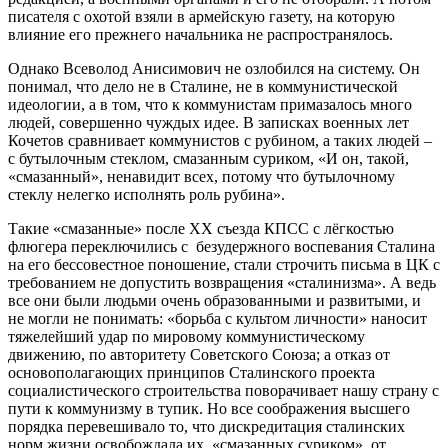
писателя с охотой взяли в армейскую газету, на которую
влияние его прежнего начальника не распространялось.
Однако Всеволод Анисимович не озлобился на систему. Он
понимал, что дело не в Сталине, не в коммунистической
идеологии, а в том, что к коммунистам примазалось много
людей, совершенно чуждых идее. В записках военных лет
Кочетов сравнивает коммунистов с рубином, а таких людей –
с бутылочным стеклом, смазанным суриком, «И он, такой,
«смазанный», ненавидит всех, потому что бутылочному
стеклу нелегко исполнять роль рубина».
Такие «смазанные» после ХХ съезда КПСС с лёгкостью
флюгера переключились с безудержного воспевания Сталина
на его бессовестное поношение, стали строчить письма в ЦК с
требованием не допустить возвращения «сталинизма». А ведь
все они были людьми очень образованными и развитыми, и
не могли не понимать: «борьба с культом личности» наносит
тяжелейший удар по мировому коммунистическому
движению, по авторитету Советского Союза; а отказ от
основополагающих принципов Сталинского проекта
социалистического строительства поворачивает нашу страну с
пути к коммунизму в тупик. Но все соображения высшего
порядка перевешивало то, что дискредитация сталинских
норм жизни освобождала их, «смазанных суриком», от