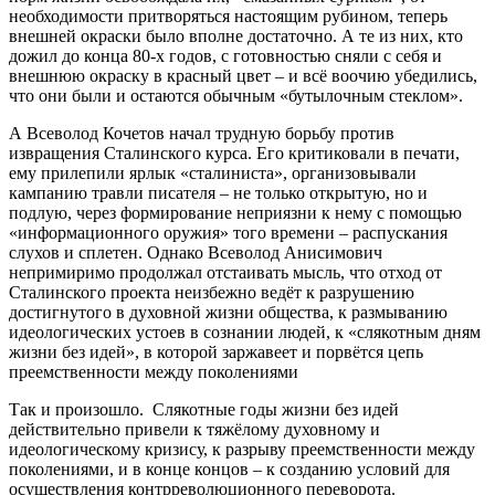
необходимости притворяться настоящим рубином, теперь
внешней окраски было вполне достаточно. А те из них, кто
дожил до конца 80-х годов, с готовностью сняли с себя и
внешнюю окраску в красный цвет – и всё воочию убедились,
что они были и остаются обычным «бутылочным стеклом».
А Всеволод Кочетов начал трудную борьбу против
извращения Сталинского курса. Его критиковали в печати,
ему прилепили ярлык «сталиниста», организовывали
кампанию травли писателя – не только открытую, но и
подлую, через формирование неприязни к нему с помощью
«информационного оружия» того времени – распускания
слухов и сплетен. Однако Всеволод Анисимович
непримиримо продолжал отстаивать мысль, что отход от
Сталинского проекта неизбежно ведёт к разрушению
достигнутого в духовной жизни общества, к размыванию
идеологических устоев в сознании людей, к «слякотным дням
жизни без идей», в которой заржавеет и порвётся цепь
преемственности между поколениями
Так и произошло. Слякотные годы жизни без идей
действительно привели к тяжёлому духовному и
идеологическому кризису, к разрыву преемственности между
поколениями, и в конце концов – к созданию условий для
осуществления контрреволюционного переворота.