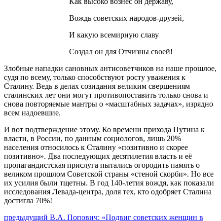
Как высоко вознёс он державу,
Вождь советских народов-друзей,
И какую всемирную славу
Создал он для Отчизны своей!
Злобные нападки сановных антисоветчиков на наше прошлое,
судя по всему, только способствуют росту уважения к
Сталину. Ведь в делах созидания великим свершениям
сталинских лет они могут противопоставить только снова и
снова повторяемые мантры о «масштабных задачах», изрядно
всем надоевшие.
И вот подтверждение этому. Ко времени прихода Путина к
власти, в России, по данным социологов, лишь 20%
населения относилось к Сталину «позитивно и скорее
позитивно». Два последующих десятилетия власть и её
пропагандистская прислуга пытались огородить память о
великом прошлом Советской страны «стеной скорби». Но все
их усилия были тщетны. В год 140-летия вождя, как показали
исследования Левада-центра, доля тех, кто одобряет Сталина
достигла 70%!
Навигация
Предыдущий
предыдущий
В.А. Попович: «Подвиг советских женщин в