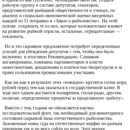
рабочую группу в составе депутатов, сенаторов,
представителей рыбацкой общественности и ученых, по
анализу и социально-экономической оценке введенных
каждой из 51 поправки в «Закон о рыболовстве». На этой
основе сохранить те из них, которые положительно влияют
на развитие рыбной отрасли, остальные, отрицательные —
отклонить.
Но и это скромное предложение потребует определенных
усилий для убеждения депутатов с тем, чтобы оно было
включено в итоговую Рекомендацию. Слишком
ангажированы, повязаны парламентарии и власти
инвестквотами, аукционами и платностью биоресурсов и за
право пользования промысловыми участками.
Как ни как в результате этих «новации» крутятся сотни млрд
рублей перед тем как оказаться в государственной казне. В
ходе них одним достаются поощрения, госнаграды, другим,
полагаю, определенные проценты за проделанную «работу».
Вмести с тем, годами не обновляется научно
исследовательский флот, так необходимый для мониторинга
состояния сырьевой базы отечественного рыболовства.
Заложенные новы суда на отечественных верфях по разным
причинам так и не могу сойти на воду. Этот вопрос