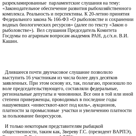
разрекламированные парламентские слушания на тему:
«Законодательное обеспечение развития рыбохозяйственного
комплекса. Реальность и перспективы. К 20-летию принятия
Федерального закона № 166-ФЗ «О рыболовстве и сохранении
водных биологических ресурсов» (далее по тексту «Закон о
рыболовстве»). Вел слушания Председатель Комитета
Госдумы по аграрным вопросам академик РАН, д.с/х.н. В.И.
Кашин.
Длившееся почти двухчасовое слушание позволило
выступить 16 участникам из числа более двух десятков
заявленных. При этом основу их, так, полагаю, произошло по
воле председательствующего, составляли федеральные,
региональные депутаты и чиновники. Все они в той или иной
степени приверженцы, проводимых в последние годы
нашумевших «инвестквот-квот под киль», аукционов,
платности за промысловые участки и увеличению платности
за пользование биоресурсов.
И только некоторым представителям рыбацкой
общественности, таким как, Звереву Г.С. (президент ВАРПЭ),