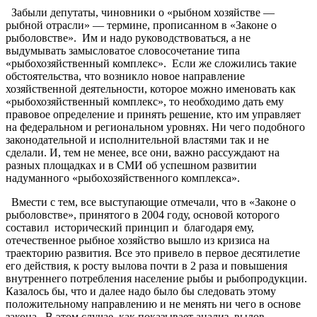
Забыли депутаты, чиновники о «рыбном хозяйстве —
рыбной отрасли» — термине, прописанном в «Законе о
рыболовстве». Им и надо руководствоваться, а не
выдумывать замысловатое словосочетание типа
«рыбохозяйственный комплекс». Если же сложились такие
обстоятельства, что возникло новое направление
хозяйственной деятельности, которое можно именовать как
«рыбохозяйственный комплекс», то необходимо дать ему
правовое определение и принять решение, кто им управляет
на федеральном и региональном уровнях. Ни чего подобного
законодательной и исполнительной властями так и не
сделали. И, тем не менее, все они, важно рассуждают на
разных площадках и в СМИ об успешном развитии
надуманного «рыбохозяйственного комплекса».
Вмести с тем, все выступающие отмечали, что в «Законе о
рыболовстве», принятого в 2004 году, основой которого
составил исторический принцип и благодаря ему,
отечественное рыбное хозяйство вышло из кризиса на
траекторию развития. Все это привело в первое десятилетие
его действия, к росту вылова почти в 2 раза и повышения
внутреннего потребления население рыбы и рыбопродукции.
Казалось бы, что и далее надо было бы следовать этому
положительному направлению и не менять ни чего в основе
закона. В этом случае, как показывает анализ, вылов