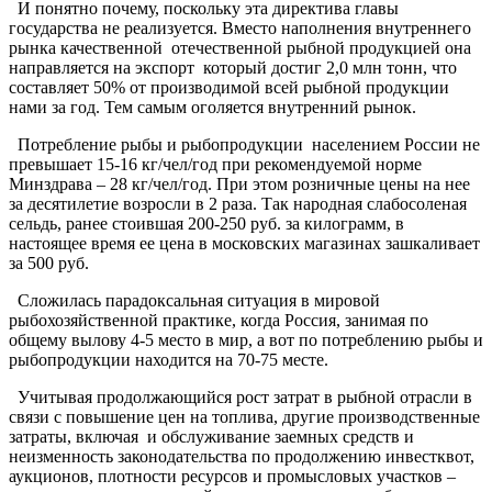
И понятно почему, поскольку эта директива главы
государства не реализуется. Вместо наполнения внутреннего
рынка качественной отечественной рыбной продукцией она
направляется на экспорт который достиг 2,0 млн тонн, что
составляет 50% от производимой всей рыбной продукции
нами за год. Тем самым оголяется внутренний рынок.
Потребление рыбы и рыбопродукции населением России не
превышает 15-16 кг/чел/год при рекомендуемой норме
Минздрава – 28 кг/чел/год. При этом розничные цены на нее
за десятилетие возросли в 2 раза. Так народная слабосоленая
сельдь, ранее стоившая 200-250 руб. за килограмм, в
настоящее время ее цена в московских магазинах зашкаливает
за 500 руб.
Сложилась парадоксальная ситуация в мировой
рыбохозяйственной практике, когда Россия, занимая по
общему вылову 4-5 место в мир, а вот по потреблению рыбы и
рыбопродукции находится на 70-75 месте.
Учитывая продолжающийся рост затрат в рыбной отрасли в
связи с повышение цен на топлива, другие производственные
затраты, включая и обслуживание заемных средств и
неизменность законодательства по продолжению инвестквот,
аукционов, плотности ресурсов и промысловых участков –