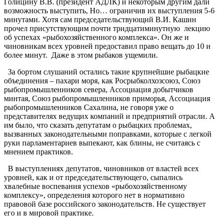
Голицину В.В. (президент АДЛК) и некоторым другим дали
возможность выступить, Но… ограничив их выступления 5-6
минутами. Хотя сам председательствующий В.И. Кашин
прочел присутствующим почти тридцатиминутную лекцию
об успехах «рыбохозяйственного комплекса». Он же и
чиновникам всех уровней предоставил право вещать до 10 и
более минут. Даже в этом рыбаков ущемили.
За бортом слушаний остались такие крупнейшие рыбацкие
объединения – пахари моря, как Росрыбколхозсоюз, Союз
рыбопромышленников севера, Ассоциация добытчиков
минтая, Союз рыбопромышленников приморья, Ассоциация
рыбопромышленников Сахалина, не говоря уже о
представителях ведущих компаний и предприятий отрасли. А
им было, что сказать депутатам о рыбацких проблемах,
вызванных законодательными поправками, которые с легкой
руки парламентариев выпекают, как блины, не считаясь с
мнением практиков.
В выступлениях депутатов, чиновников от властей всех
уровней, как и от председательствующего, сыпались
хвалебные воспевания успехов «рыбохозяйственному
комплексу», определения которого нет в нормативно
правовой базе российского законодательств. Не существует
его и в мировой практике.