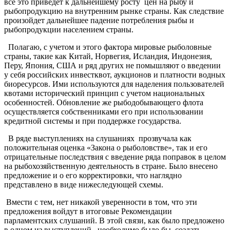
все это приведет к дальнейшему росту цен на рыбу и
рыбопродукцию на внутренним рынке страны. Как следствие
произойдет дальнейшее падение потребления рыбы и
рыбопродукции населением страны.
Полагаю, с учетом и этого фактора мировые рыболовные
страны, такие как Китай, Норвегия, Исландия, Индонезия,
Перу, Япония, США и ряд других не помышляют о введении
у себя российских инвестквот, аукционов и платности водных
биоресурсов. Ими используются для наделения пользователей
квотами исторический принцип с учетом национальных
особенностей. Обновление же рыбодобывающего флота
осуществляется собственниками его при использовании
кредитной системы и при поддержке государства.
В ряде выступлениях на слушаниях прозвучала как
положительная оценка «Закона о рыболовстве», так и его
отрицательные последствия с введение ряда поправок в целом
на рыбохозяйственную деятельность в стране. Было внесено
предложение и о его корректировки, что наглядно
представлено в виде нижеследующей схемы.
Вмести с тем, нет никакой уверенности в том, что эти
предложения войдут в итоговые Рекомендации
парламентских слушаний. В этой связи, как было предложено
в одном из выступлений, необходимо было бы создать