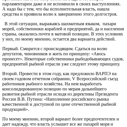
парламентарии даже и не вспомнили в своих выступлениях.
А надо бы с тем, что бы исполнительная власть, нашла
средства и проявила волю к завершению этого долгостроя.
В этой ситуации, выражаясь шахматным языком, пахари
морей, собственники кораблей и предприятий, да и населения
страны, оказались почти в матовой позиции. В этих условиях
у них, по моему мнению, остается два варианта действий.
Первый. Смирится с происходящим. Сдаться на волю
депутатов, чиновников и жить по принципу: «Авось
пронесет». Некоторые собственники рыбодобывающих судов,
предприятий рыбной отрасли уже следуют этому принципу.
Второй. Провести в этом году, как предложило ВАРПЭ на
своем годовом отчетном собрании, V Всероссийский съезд
работников рыбного хозяйства. На нем выработать
консолидированную позицию по мерам дальнейшего
развития рыбной отрасли исходя из директивы Президента
России В.В. Путина: «Наполнение российского рынка
качественной и доступной по цене отечественной рыбной
продукцией».
По моему мнению, второй вариант более предпочтителен и
дает надежду, что власть услышит все же пахарей моря и