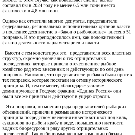
составил бы в 2024 году не менее 6,5 млн тонн вместо
фактически в 4,8 млн тонн.
Однако как отметили многие депутаты, представители
федеральных, региональных исполнительных органов власти
в последнее десятилетие в «Закон о рыболовстве» внесено 51
поправка. И это преподносилось ими, как положительный
фактор деятельности парламентариев и власти.
Вмести с тем констатируя это, представители всех властных
структур, скромно умолчали о тех отрицательных
последствиях, которые привели отечественное рыбное
хозяйство ряд этих внесенных и действующих по сей день
поправок. Напомню, что представители рыбаков были против
тех поправок, которые посягали на отмену исторического
принципа. И, тем не менее, «благодаря» усилиям
доминирующее в Госдуме фракции «Единая Россия» они
были все же приняты и действуют в ущерб отрасли.
Эти поправки, по мнению ряда представителей рыбацких
объединений, привели к размыванию исторического
принципа посредством введения инвестквот-квот под киль,
аукционов по рыбе и крабу в воде, повышению платности
водных биоресурсов и ряду других отрицательных
последствий. Так рыбопромышленные компании обязали