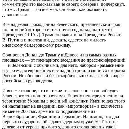
комментируя это высказывание своего сюзерена, подчеркнул,
что «…Трамп — бизнесмен. Он знает, как оказывать
давление…».
Все надежды громодянина Зеленского, президентский срок
полномочий которого истек почти год назад, на то, что
Президент США Д. Трамп «надавит» на Президента России
В. Путина и последний, дескать, сдастся на милость
киевскому бандеровскому режиму.
Солировал Дональду Трампу в Давосе и на самых разных
площадках — от пленарного заседания до пресс-конференций
— и Зеленский с обычными, для него, набором «разъяснение
и угроз» для европейцев и западной цивилизации со стороны
России. Не обошлось и без оскорбительных пассажей в адрес
российского руководства.
И все же главное, что вытекает из словесного словоблудия
Зеленского это попытка втянуть Европу непосредственно на
территорию Украины в военный конфликт. Именно для этого
он настаивает на введении, как «миротворцев» в количестве
не менее 200 тыс. армейских подразделение из
Великобритании, Франции и Германии. Напомню, что два
первых государства обладают ядерным оружием. Так и не
далеко и от угрозы прямого ядерного столкновения уже в