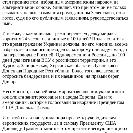
стал президентом, избранным американским народом на
альтернативной основе. Удивляет, что при этом он не только
ссылается на высказывания громодянином Зеленского, но и
готов, судя по его публичным заявлениям, руководствоваться
ими.
И все же, с какой целью Трамп перенес «сделку мира» с
коротких 24 часов на длинные в 100 дней? Полагаю, что за
это время граждане Украины должны, по его мнению, все же
избрать легитимного президента, которому они дадут мандат
на переговоры с Россией. Одновременно и России дано 100
дней для изгнания ВСУ с российской территории, а это
Курская, Запорожская, Херсонская области, Луганская и
Донецкая Народные Республики. Более того, желательно
отбросить бандеровцев и их наемников на правый берег
Днепра.
Несомненно, в скорейшем миром завершении украинского
конфликта заинтересованы и народы Европы. Да и те
американцы, которые голосовали за избрание Президентом
США Дональда Трампа.
И в этой связи наступила пора прозреть руководителям
европейских государств, да и самому Президенту США
Дональду Трампу и занять в этом прагматическую позицию с