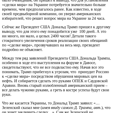
было очевидным, он пришел к выводу, что для установления
«сделки мира» на Украине потребуется значительно больше
времени, чем предполагалось ранее. Как известно, в ходе
своей предвыборной компании, он уверял американских
избирателей, что решит вопрос мира на Украине за 24 часа.
Сейчас же Президент США Дональд Трамп пришел к другому
выводу, что для этого ему понадобится уже 100 дней. А это
ни много, ни мало, а целых 2400 часов! Детали такого
стократного увеличения сроков реализации своих обещаний
по «сделке мира», прозвучавших на весь мир, президент
подробно не объясняет.
Между тем ряд заявлений Президента США Дональда Трампа,
особенно в ходе его выступления на форуме в Давосе,
свидетельствуют, что не все подвластно ему. Начав все это
понимать, Трамп прибегнул к угрозам, что принудит Россию
к «сделке мира» посредством обрушения мировых цен на
нефть. И собирается сделать это руками ОПЕК и Саудовской
Аравии. Вновь старый излюбленный американский прием –
все делать чужими руками, а греть в костре успеха будут свои
руки.
Что же касается Украины, то Дональд Трамп заявил: «…
Зеленский сказал мне (
имея ввиду самого Д. Трампа, авт.
), что
он хочет заключить сделку…». Сам же Зеленский не