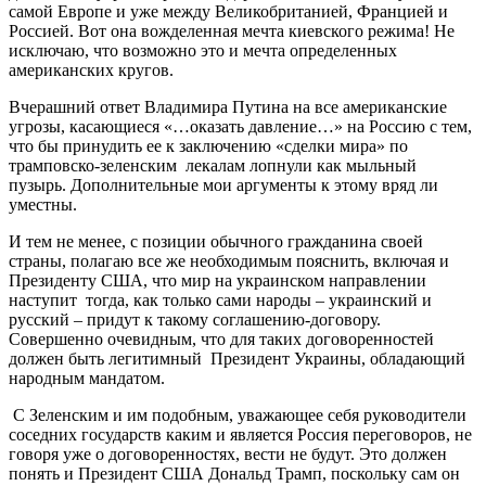
самой Европе и уже между Великобританией, Францией и
Россией. Вот она вожделенная мечта киевского режима! Не
исключаю, что возможно это и мечта определенных
американских кругов.
Вчерашний ответ Владимира Путина на все американские
угрозы, касающиеся «…оказать давление…» на Россию с тем,
что бы принудить ее к заключению «сделки мира» по
трамповско-зеленским лекалам лопнули как мыльный
пузырь. Дополнительные мои аргументы к этому вряд ли
уместны.
И тем не менее, с позиции обычного гражданина своей
страны, полагаю все же необходимым пояснить, включая и
Президенту США, что мир на украинском направлении
наступит тогда, как только сами народы – украинский и
русский – придут к такому соглашению-договору.
Совершенно очевидным, что для таких договоренностей
должен быть легитимный Президент Украины, обладающий
народным мандатом.
С Зеленским и им подобным, уважающее себя руководители
соседних государств каким и является Россия переговоров, не
говоря уже о договоренностях, вести не будут. Это должен
понять и Президент США Дональд Трамп, поскольку сам он