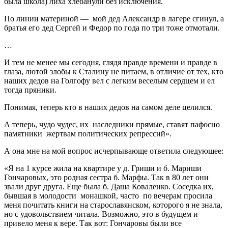
была школа) лиха хлебанули без исключения.
По линии материной — мой дед Александр в лагере сгинул, а
братья его дед Сергей и Федор по года по три тоже отмотали.
…
И тем не менее мы сегодня, глядя правде времени и правде в
глаза, лютой злобы к Сталину не питаем, в отличие от тех, кто
наших дедов на Голгофу вел с легким веселым сердцем и ел
тогда пряники.
Понимая, теперь кто в наших дедов на самом деле целился.
А теперь, чудо чудес, их наследники прямые, ставят пафосно
памятники жертвам политических репрессий».
А она мне на мой вопрос исчерпывающе ответила следующее:
«Я на 1 курсе жила на квартире у д. Гриши и б. Мариши
Гончаровых, это родная сестра б. Марфы. Так в 80 лет они
звали друг друга. Еще была б. Даша Коваленко. Соседка их,
бывшая в молодости монашкой, часто по вечерам просила
меня почитать книги на старославянском, которого я не знала,
но с удовольствием читала. Возможно, это в будущем и
привело меня к вере. Так вот: Гончаровы были все