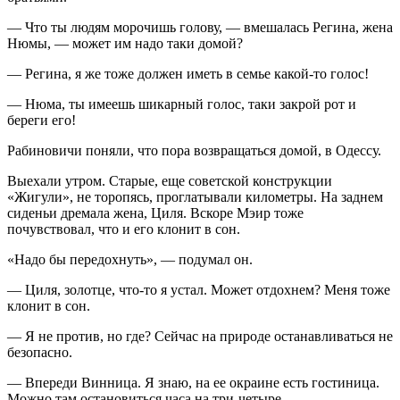
— Что ты людям морочишь голову, — вмешалась Регина, жена
Нюмы, — может им надо таки домой?
— Регина, я же тоже должен иметь в семье какой-то голос!
— Нюма, ты имеешь шикарный голос, таки закрой рот и
береги его!
Рабиновичи поняли, что пора возвращаться домой, в Одессу.
Выехали утром. Старые, еще советской конструкции
«Жигули», не торопясь, проглатывали километры. На заднем
сиденьи дремала жена, Циля. Вскоре Мэир тоже
почувствовал, что и его клонит в сон.
«Надо бы передохнуть», — подумал он.
— Циля, золотце, что-то я устал. Может отдохнем? Меня тоже
клонит в сон.
— Я не против, но где? Сейчас на природе останавливаться не
безопасно.
— Впереди Винница. Я знаю, на ее окраине есть гостиница.
Можно там остановиться часа на три-четыре.