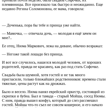
пробыли почти неделю, была свадьба Софочки, их
племянницы. Все произошло так быстро и неожиданно. Еще
недавно Регина Соломоновна, ее мама, говорила:
— Доченька, пора бы тебе и принца уже найти.
— Мамочка, — отвечала дочь, — молодая я ещё зачем он
мне?..
Ее отец, Нюма Маркович, лежа на диване, обычно возражал:
— Негоже такой лошади без принца.
И вот все случилось, нашелся молодой человек, от хороших
родителей, правда не красавец, как раз под стать Софочке.
Свадьба была шумной, хотя гостей и не так много
пригласили, только ближайших родственников: времена стали
тяжелые, цены растут как на дрожжах.
Было и весело. Нюма нанял еврейский оркестр, состоящий из
скрипки и бубна. Был и тамада – старый Мойша, сосед Нюмы.
С ним, правда вышел конфуз, который до слез рассмешил
гостей. Мойша что-то съел не совсем кошерное, и его начало