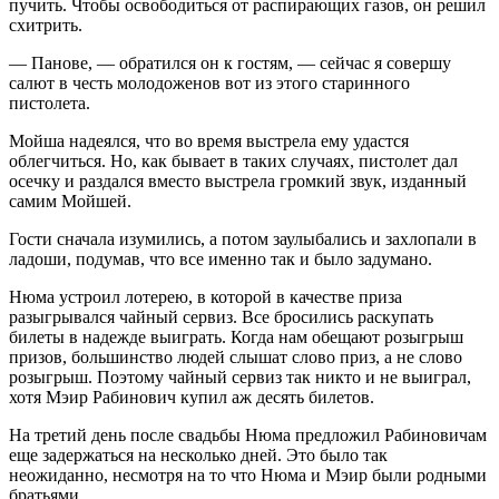
пучить. Чтобы освободиться от распирающих газов, он решил
схитрить.
— Панове, — обратился он к гостям, — сейчас я совершу
салют в честь молодоженов вот из этого старинного
пистолета.
Мойша надеялся, что во время выстрела ему удастся
облегчиться. Но, как бывает в таких случаях, пистолет дал
осечку и раздался вместо выстрела громкий звук, изданный
самим Мойшей.
Гости сначала изумились, а потом заулыбались и захлопали в
ладоши, подумав, что все именно так и было задумано.
Нюма устроил лотерею, в которой в качестве приза
разыгрывался чайный сервиз. Все бросились раскупать
билеты в надежде выиграть. Когда нам обещают розыгрыш
призов, большинство людей слышат слово приз, а не слово
розыгрыш. Поэтому чайный сервиз так никто и не выиграл,
хотя Мэир Рабинович купил аж десять билетов.
На третий день после свадьбы Нюма предложил Рабиновичам
еще задержаться на несколько дней. Это было так
неожиданно, несмотря на то что Нюма и Мэир были родными
братьями.