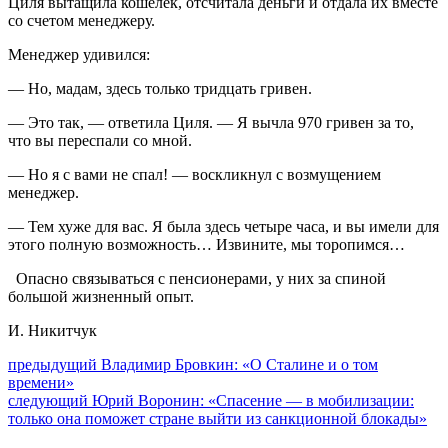
Циля вытащила кошелек, отсчитала деньги и отдала их вместе
со счетом менеджеру.
Менеджер удивился:
— Но, мадам, здесь только тридцать гривен.
— Это так, — ответила Циля. — Я вычла 970 гривен за то,
что вы переспали со мной.
— Но я с вами не спал! — воскликнул с возмущением
менеджер.
— Тем хуже для вас. Я была здесь четыре часа, и вы имели для
этого полную возможность… Извините, мы торопимся…
Опасно связываться с пенсионерами, у них за спиной
большой жизненный опыт.
И. Никитчук
Навигация
Предыдущий
предыдущий
Владимир Бровкин: «О Сталине и о том
пост:
времени»
по
Следующее
следующий
Юрий Воронин: «Спасение — в мобилизации:
записям
сообщение:
только она поможет стране выйти из санкционной блокады»