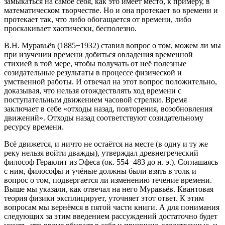
замыкаться на самое себя, как это имеет место, к примеру, в
математическом творчестве. Но и она протекает во времени и
протекает так, что либо обогащается от времени, либо
проскакивает хаотически, бесполезно.
В.Н. Муравьёв (1885−1932) ставил вопрос о том, можем ли мы
при изучении времени добиться овладения временной
стихией в той мере, чтобы получать от неё полезные
созидательные результаты в процессе физической и
умственной работы. И отвечал на этот вопрос положительно,
доказывая, что нельзя отождествлять ход времени с
поступательным движением часовой стрелки. Время
заключает в себе «отходы назад, повторения, возобновления
движений». Отходы назад соответствуют созидательному
ресурсу времени.
Всё движется, и ничто не остаётся на месте (в одну и ту же
реку нельзя войти дважды), утверждал древнегреческий
философ Гераклит из Эфеса (ок. 554−483 до н. э.). Соглашаясь
с ним, философы и учёные должны были взять в толк и
вопрос о том, подвергается ли изменению течение времени.
Выше мы указали, как отвечал на него Муравьёв. Квантовая
теория физики эксплицирует, уточняет этот ответ. К этим
вопросам мы вернёмся в пятой части книги. А для понимания
следующих за этим введением рассуждений достаточно будет