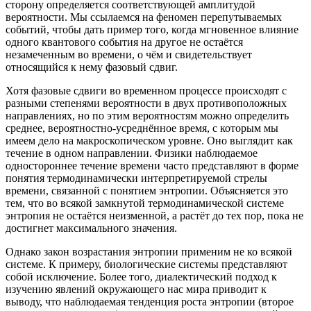
сторону определяется соответствующей амплитудой
вероятности. Мы ссылаемся на феномен перепутываемых
событий, чтобы дать пример того, когда мгновенное влияние
одного квантового события на другое не остаётся
незамеченным во времени, о чём и свидетельствует
относящийся к нему фазовый сдвиг.
Хотя фазовые сдвиги во временном процессе происходят с
разными степенями вероятности в двух противоположных
направлениях, но по этим вероятностям можно определить
среднее, вероятностно-усреднённое время, с которым мы
имеем дело на макроскопическом уровне. Оно выглядит как
течение в одном направлении. Физики наблюдаемое
одностороннее течение времени часто представляют в форме
понятия термодинамически интерпретируемой стрелы
времени, связанной с понятием энтропии. Объясняется это
тем, что во всякой замкнутой термодинамической системе
энтропия не остаётся неизменной, а растёт до тех пор, пока не
достигнет максимального значения.
Однако закон возрастания энтропии применим не ко всякой
системе. К примеру, биологические системы представляют
собой исключение. Более того, диалектический подход к
изучению явлений окружающего нас мира приводит к
выводу, что наблюдаемая тенденция роста энтропии (второе