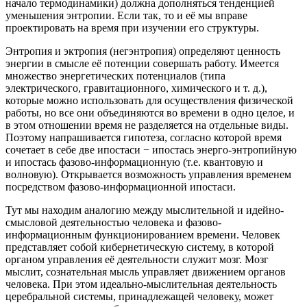
начало термодинамики) должна дополняться тенденцией
уменьшения энтропии. Если так, то и её мы вправе
проектировать на время при изучении его структуры.
Энтропия и эктропия (негэнтропия) определяют ценность
энергии в смысле её потенции совершать работу. Имеется
множество энергетических потенциалов (типа
электрического, гравитационного, химического и т. д.),
которые можно использовать для осуществления физической
работы, но все они объединяются во времени в одно целое, и
в этом отношении время не разделяется на отдельные виды.
Поэтому напрашивается гипотеза, согласно которой время
сочетает в себе две ипостаси − ипостась энерго-энтропийную
и ипостась фазово-информационную (т.е. квантовую и
волновую). Открывается возможность управления временем
посредством фазово-информационной ипостаси.
Тут мы находим аналогию между мыслительной и идейно-
смысловой деятельностью человека и фазово-
информационным функционированием времени. Человек
представляет собой кибернетическую систему, в которой
органом управления её деятельности служит мозг. Мозг
мыслит, сознательная мысль управляет движением органов
человека. При этом идеально-мыслительная деятельность
церебральной системы, принадлежащей человеку, может