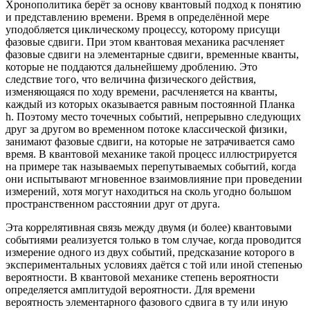
Хронополитика берёт за основу квантовый подход к понятию
и представлению времени. Время в определённой мере
уподобляется циклическому процессу, которому присущи
фазовые сдвиги. При этом квантовая механика расчленяет
фазовые сдвиги на элементарные сдвиги, временные кванты,
которые не поддаются дальнейшему дроблению. Это
следствие того, что величина физического действия,
изменяющаяся по ходу времени, расчленяется на кванты,
каждый из которых оказывается равным постоянной Планка
h. Поэтому место точечных событий, непрерывно следующих
друг за другом во временном потоке классической физики,
занимают фазовые сдвиги, на которые не затрачивается само
время. В квантовой механике такой процесс иллюстрируется
на примере так называемых перепутываемых событий, когда
они испытывают мгновенное взаимовлияние при проведении
измерений, хотя могут находиться на сколь угодно большом
пространственном расстоянии друг от друга.
Эта коррелятивная связь между двумя (и более) квантовыми
событиями реализуется только в том случае, когда проводится
измерение одного из двух событий, предсказание которого в
экспериментальных условиях даётся с той или иной степенью
вероятности. В квантовой механике степень вероятности
определяется амплитудой вероятности. Для времени
вероятность элементарного фазового сдвига в ту или иную