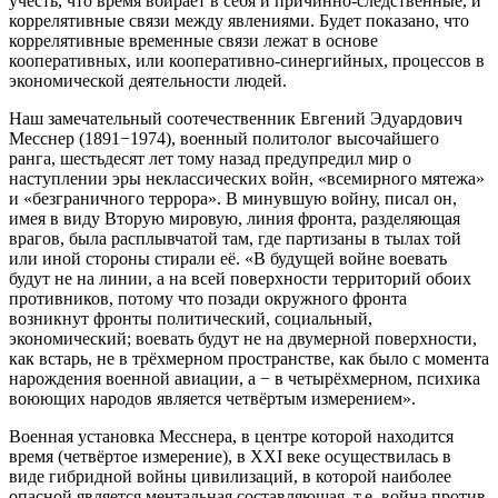
учесть, что время вбирает в себя и причинно-следственные, и
коррелятивные связи между явлениями. Будет показано, что
коррелятивные временные связи лежат в основе
кооперативных, или кооперативно-синергийных, процессов в
экономической деятельности людей.
Наш замечательный соотечественник Евгений Эдуардович
Месснер (1891−1974), военный политолог высочайшего
ранга, шестьдесят лет тому назад предупредил мир о
наступлении эры неклассических войн, «всемирного мятежа»
и «безграничного террора». В минувшую войну, писал он,
имея в виду Вторую мировую, линия фронта, разделяющая
врагов, была расплывчатой там, где партизаны в тылах той
или иной стороны стирали её. «В будущей войне воевать
будут не на линии, а на всей поверхности территорий обоих
противников, потому что позади окружного фронта
возникнут фронты политический, социальный,
экономический; воевать будут не на двумерной поверхности,
как встарь, не в трёхмерном пространстве, как было с момента
нарождения военной авиации, а − в четырёхмерном, психика
воюющих народов является четвёртым измерением».
Военная установка Месснера, в центре которой находится
время (четвёртое измерение), в ХХI веке осуществилась в
виде гибридной войны цивилизаций, в которой наиболее
опасной является ментальная составляющая, т.е. война против