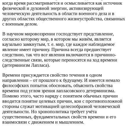
когда время рассматривается и осмысливается как источник
физической и духовной энергии, активизирующей
человеческую деятельность в области военного дела и в
других областях общественного жизнеустройства, связанных
с военным делом.
В научном мировоззрении господствует представление,
согласно которому мир, в котором мы живём, является
каузально замкнутым, т. е. мир, где каждое наблюдаемое
явление имеет причину. Причина всегда предшествует
следствию, так что все явления включаются в причинно-
следственные связи, которые переносятся на ход времени
(детерминизм Лапласа).
Времени присуждается свойство течения в одном
направлении – от прошлого к будущему. И имеется немало
философских попыток обосновать, объяснить свойства
времени под углом зрения лапласовского детерминизма.
Помимо этого, часто наряду с понятием обычных причин
вводится понятие целевых причин, кои с противоположной
стороны служат мотивацией целесообразной человеческой
деятельности. Но хронополитика требует учёта
существенных, фундаментальных свойств времени и его
взаимосвязи с движением и мышлением.