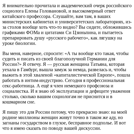
Я внимательно прочитала и академический очерк российского
социолога Елены Головановой, и высокомерный ответ
китайского профессора. Слушайте, вам там, в ваших
министерских кабинетах и университетских лабораториях, из-
за столов вообще хоть что-то видно? Вы сидите, обложившись
графиками ФОМа и цитатами Си Цзиньпина, и пытаетесь
препарировать душу «русского рабочего», как лягушку на
уроке биологии.
Вы меня, наверное, спросите: «А ты вообще кто такая, чтобы
судить и писать из своей благополучной Германии для
России?» Я отвечу. Я — русская женщина Татьяна, которая
уехала в Гамбург, вышла замуж за немца, развелась и, чтобы
выжить в этой хваленой «капиталистической Европе», пошла
работать в интим-индустрию. Сегодня я профессиональная
секс-работница. А ещё я член немецкого профсоюза и
социалистка. И я знаю об эксплуатации и дефиците уважения
столько, сколько вашим социологам не приснится и в
кошмарном сне.
Я пишу это для России потому, что прекрасно знаю: на моей
родине миллионы женщин живут точно в таком же аду, но
загнаны государством в глухое, бесправное подполье. И вот
что я имею сказать по поводу вашей дискуссии.