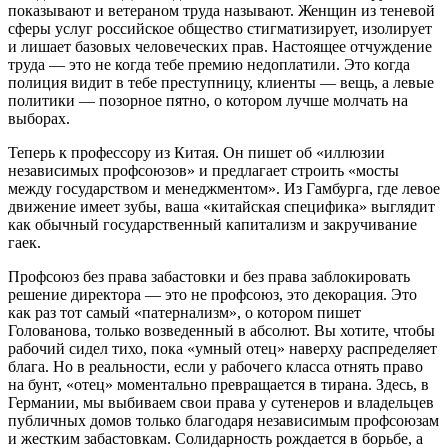
показывают и ветераном труда называют. Женщин из теневой
сферы услуг российское общество стигматизирует, изолирует
и лишает базовых человеческих прав. Настоящее отчуждение
труда — это не когда тебе премию недоплатили. Это когда
полиция видит в тебе преступницу, клиенты — вещь, а левые
политики — позорное пятно, о котором лучше молчать на
выборах.
Теперь к профессору из Китая. Он пишет об «иллюзии
независимых профсоюзов» и предлагает строить «мосты
между государством и менеджментом». Из Гамбурга, где левое
движение имеет зубы, ваша «китайская специфика» выглядит
как обычный государственный капитализм и закручивание
гаек.
Профсоюз без права забастовки и без права заблокировать
решение директора — это не профсоюз, это декорация. Это
как раз тот самый «патернализм», о котором пишет
Голованова, только возведенный в абсолют. Вы хотите, чтобы
рабочий сидел тихо, пока «умный отец» наверху распределяет
блага. Но в реальности, если у рабочего класса отнять право
на бунт, «отец» моментально превращается в тирана. Здесь, в
Германии, мы выбиваем свои права у сутенеров и владельцев
публичных домов только благодаря независимым профсоюзам
и жестким забастовкам. Солидарность рождается в борьбе, а