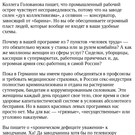
Коллега Голованова пишет, что промышленный рабочий
острее чувствует несправедливость, потому что на заводе
силен «дух коллективизма», а селянин — консерватор,
зависящий от «барина». Но вы обе обесцениваете огромный
пласт людей, которые вообще не входят в ваши удобные
схемы.
Почему в вашей программе из 7 пунктов «человек труда» —
это обязательно мужик у станка или за рулем комбайна? А как
же миллионы женщин из сферы услуг? Сиделки, уборщицы,
кассирши в супермаркетах, работницы прачечных и, да,
огромная армия секс-работниц в самой России?
Пока в Германии мы имеем право объединяться в профсоюзы
и требовать медицинские страховки, в России секс-индустрия
полностью криминализована и отдана на растерзание
сутенерам, бандитам и коррумпированным силовикам. Эти
женщины каждый день продают свое тело, свое время и свое
здоровье капиталистической системе в условиях абсолютного
бесправия. Но в ваших красивых левых программах нас
просто нет. Мы для вас — «грязные», «несущественные» или
уголовно наказуемые.
Вы пишете о «хроническом дефиците уважения» к
заводчанам. Ха! Да заводчанина хотя бы по телевизору