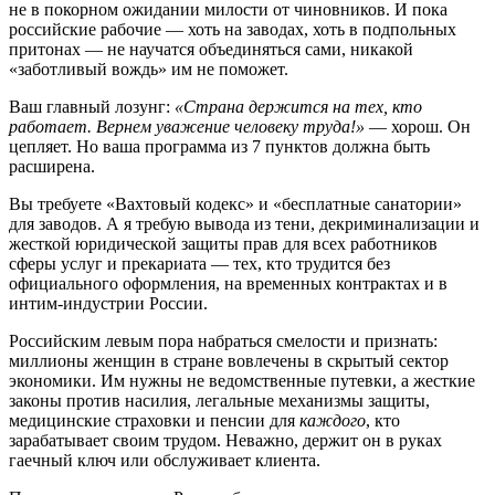
не в покорном ожидании милости от чиновников. И пока
российские рабочие — хоть на заводах, хоть в подпольных
притонах — не научатся объединяться сами, никакой
«заботливый вождь» им не поможет.
Ваш главный лозунг:
«Страна держится на тех, кто
работает. Вернем уважение человеку труда!»
— хорош. Он
цепляет. Но ваша программа из 7 пунктов должна быть
расширена.
Вы требуете «Вахтовый кодекс» и «бесплатные санатории»
для заводов. А я требую вывода из тени, декриминализации и
жесткой юридической защиты прав для всех работников
сферы услуг и прекариата — тех, кто трудится без
официального оформления, на временных контрактах и в
интим-индустрии России.
Российским левым пора набраться смелости и признать:
миллионы женщин в стране вовлечены в скрытый сектор
экономики. Им нужны не ведомственные путевки, а жесткие
законы против насилия, легальные механизмы защиты,
медицинские страховки и пенсии для
каждого
, кто
зарабатывает своим трудом. Неважно, держит он в руках
гаечный ключ или обслуживает клиента.