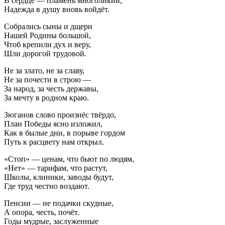
В сердце — пламень многоликий,
Надежда в душу вновь войдёт.
Собрались сыны и дщери
Нашей Родины большой,
Чтоб крепили дух и веру,
Шли дорогой трудовой.
Не за злато, не за славу,
Не за почести в строю —
За народ, за честь державы,
За мечту в родном краю.
Зюганов слово произнёс твёрдо,
План Победы ясно изложил,
Как в былые дни, в порыве гордом
Путь к расцвету нам открыл.
«Стоп» — ценам, что бьют по людям,
«Нет» — тарифам, что растут,
Школы, клиники, заводы будут,
Где труд честно воздают.
Пенсии — не подачки скудные,
А опора, честь, почёт.
Годы мудрые, заслуженные