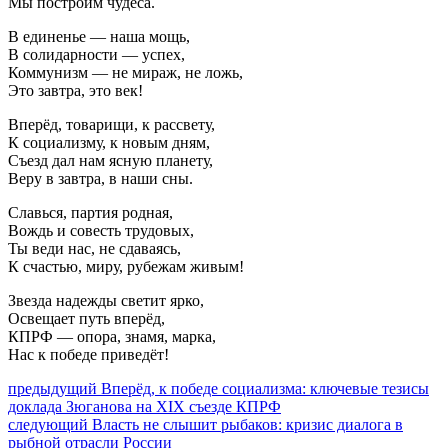
Мы построим чудеса.
В единенье — наша мощь,
В солидарности — успех,
Коммунизм — не мираж, не ложь,
Это завтра, это век!
Вперёд, товарищи, к рассвету,
К социализму, к новым дням,
Съезд дал нам ясную планету,
Веру в завтра, в наши сны.
Славься, партия родная,
Вождь и совесть трудовых,
Ты веди нас, не сдаваясь,
К счастью, миру, рубежам живым!
Звезда надежды светит ярко,
Освещает путь вперёд,
КПРФ — опора, знамя, марка,
Нас к победе приведёт!
Навигация
Предыдущий
предыдущий
Вперёд, к победе социализма: ключевые тезисы
пост:
доклада Зюганова на XIX съезде КПРФ
по
Следующее
следующий
Власть не слышит рыбаков: кризис диалога в
записям
сообщение:
рыбной отрасли России