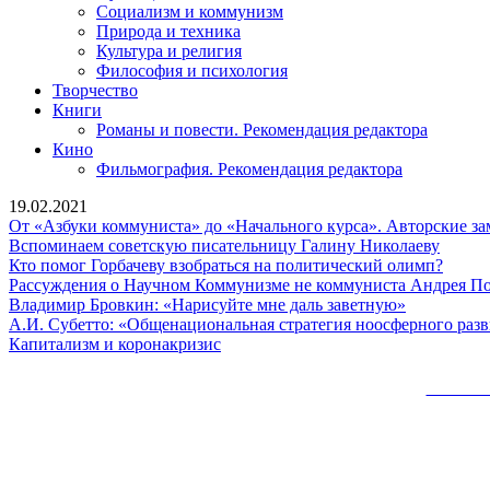
Социализм и коммунизм
Природа и техника
Культура и религия
Философия и психология
Творчество
Книги
Романы и повести. Рекомендация редактора
Кино
Фильмография. Рекомендация редактора
19.02.2021
От «Азбуки коммуниста» до «Начального курса». Авторские за
Вспом
Вспоминаем советскую писательницу Галину Николаеву
совет
Кто
Кто помог Горбачеву взобраться на политический олимп?
писат
помог
Рассуждения о Научном Коммунизме не коммуниста Андрея 
Владимир
Галин
Горба
Владимир Бровкин: «Нарисуйте мне даль заветную»
Бровкин:
Никол
взобра
А.И. Субетто: «Общенациональная стратегия ноосферного разв
Капитализм
«Нарисуйт
на
Капитализм и коронакризис
и
мне
полит
коронакризис
даль
олимп
Сайт 
заветную»
Вверх