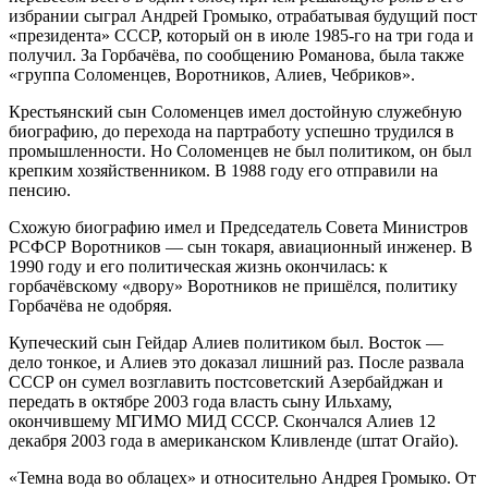
избрании сыграл Андрей Громыко, отрабатывая будущий пост
«президента» СССР, который он в июле 1985-го на три года и
получил. За Горбачёва, по сообщению Романова, была также
«группа Соломенцев, Воротников, Алиев, Чебриков».
Крестьянский сын Соломенцев имел достойную служебную
биографию, до перехода на партработу успешно трудился в
промышленности. Но Соломенцев не был политиком, он был
крепким хозяйственником. В 1988 году его отправили на
пенсию.
Схожую биографию имел и Председатель Совета Министров
РСФСР Воротников — сын токаря, авиационный инженер. В
1990 году и его политическая жизнь окончилась: к
горбачёвскому «двору» Воротников не пришёлся, политику
Горбачёва не одобряя.
Купеческий сын Гейдар Алиев политиком был. Восток —
дело тонкое, и Алиев это доказал лишний раз. После развала
СССР он сумел возглавить постсоветский Азербайджан и
передать в октябре 2003 года власть сыну Ильхаму,
окончившему МГИМО МИД СССР. Скончался Алиев 12
декабря 2003 года в американском Кливленде (штат Огайо).
«Темна вода во облацех» и относительно Андрея Громыко. От