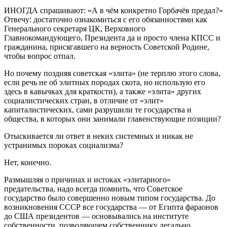
ИНОГДА спрашивают: «А в чём конкретно Горбачёв предал?»
Отвечу: достаточно ознакомиться с его обязанностями как
Генерального секретаря ЦК, Верховного
Главнокомандующего, Президента да и просто члена КПСС и
гражданина, присягавшего на верность Советской Родине,
чтобы вопрос отпал.
Но почему поздняя советская «элита» (не терплю этого слова,
если речь не об элитных породах скота, но использую его
здесь в кавычках для краткости), а также «элита» других
социалистических стран, в отличие от «элит»
капиталистических, сами разрушили те государства и
общества, в которых они занимали главенствующие позиции?
Отыскивается ли ответ в неких системных и никак не
устранимых пороках социализма?
Нет, конечно.
Размышляя о причинах и истоках «элитарного»
предательства, надо всегда помнить, что Советское
государство было совершенно новым типом государства. До
возникновения СССР все государства — от Египта фараонов
до США президентов — основывались на институте
собственности, позволяющем собственнику легально