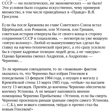
СССР — ни политических, ни экономических — не было!
Эти условия было созданы искусственно, чему примеров
множество, в том числе приведённых в «Правде» В.Я.
Гросулом.
Если бы после Брежнева во главе Советского Союза встал
Щербицкий, или Романов, или Устинов, или Гришин,
советская история отвернула бы от своего конца в сторону
сохранения СССР и социализма, — несмотря на уже мощную
«пятую колонну». Любой из вышеупомянутых сделал бы
ставку на научно-технический прогресс, а это сразу усилило
бы в стране кадровые позиции людей дела, а не «шкуры».
Однако Брежнева сменил Андропов, а Андропова —
Черненко…
То ли мрачным совпадением, то ли «знаковым» фактом
оказалось то, что Черненко был избран Генсеком в
понедельник 13 февраля 1984 года, а опущен в могилу у
Кремлёвской стены 13 марта 1985 года, «отбыв» на высшем
посту 13 месяцев. Причём до кончины Черненко обеспечили
кончину Устинова. А не мешает напомнить мнение
помощника Черненко Прибыткова: «Устинов, если бы смерть
Черненко произошла раньше (раньше смерти самого Устинова.
— С.Б.), вне всякого сомнения, твёрдо и прочно стал бы
новым Генсеком!»