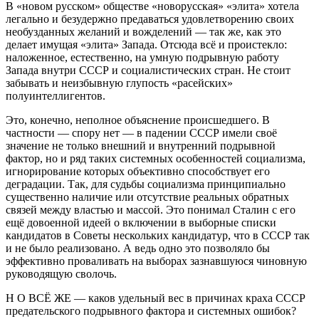
В «новом русском» обществе «новорусская» «элита» хотела
легально и безудержно предаваться удовлетворению своих
необузданных желаний и вожделений — так же, как это
делает имущая «элита» Запада. Отсюда всё и проистекло:
наложенное, естественно, на умную подрывную работу
Запада внутри СССР и социалистических стран. Не стоит
забывать и неизбывную глупость «расейских»
полуинтеллигентов.
Это, конечно, неполное объяснение происшедшего. В
частности — спору нет — в падении СССР имели своё
значение не только внешний и внутренний подрывной
фактор, но и ряд таких системных особенностей социализма,
игнорирование которых объективно способствует его
деградации. Так, для судьбы социализма принципиально
существенно наличие или отсутствие реальных обратных
связей между властью и массой. Это понимал Сталин с его
ещё довоенной идеей о включении в выборные списки
кандидатов в Советы нескольких кандидатур, что в СССР так
и не было реализовано. А ведь одно это позволяло бы
эффективно проваливать на выборах зазнавшуюся чиновную
руководящую сволочь.
Н О ВСЁ ЖЕ — каков удельный вес в причинах краха СССР
предательского подрывного фактора и системных ошибок?