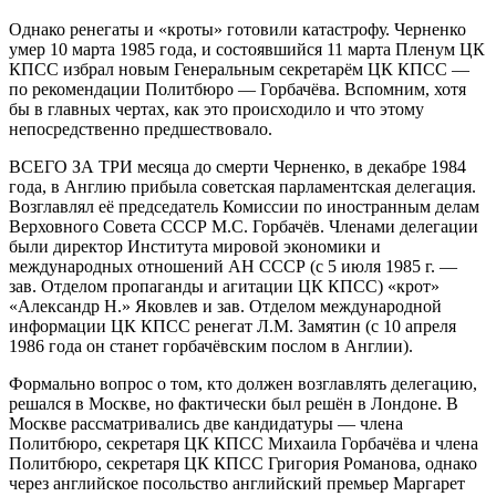
Однако ренегаты и «кроты» готовили катастрофу. Черненко
умер 10 марта 1985 года, и состоявшийся 11 марта Пленум ЦК
КПСС избрал новым Генеральным секретарём ЦК КПСС —
по рекомендации Политбюро — Горбачёва. Вспомним, хотя
бы в главных чертах, как это происходило и что этому
непосредственно предшествовало.
ВСЕГО ЗА ТРИ месяца до смерти Черненко, в декабре 1984
года, в Англию прибыла советская парламентская делегация.
Возглавлял её председатель Комиссии по иностранным делам
Верховного Совета СССР М.С. Горбачёв. Членами делегации
были директор Института мировой экономики и
международных отношений АН СССР (с 5 июля 1985 г. —
зав. Отделом пропаганды и агитации ЦК КПСС) «крот»
«Александр Н.» Яковлев и зав. Отделом международной
информации ЦК КПСС ренегат Л.М. Замятин (с 10 апреля
1986 года он станет горбачёвским послом в Англии).
Формально вопрос о том, кто должен возглавлять делегацию,
решался в Москве, но фактически был решён в Лондоне. В
Москве рассматривались две кандидатуры — члена
Политбюро, секретаря ЦК КПСС Михаила Горбачёва и члена
Политбюро, секретаря ЦК КПСС Григория Романова, однако
через английское посольство английский премьер Маргарет