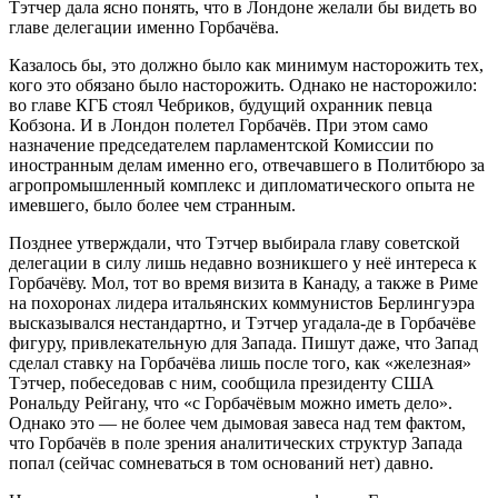
Тэтчер дала ясно понять, что в Лондоне желали бы видеть во
главе делегации именно Горбачёва.
Казалось бы, это должно было как минимум насторожить тех,
кого это обязано было насторожить. Однако не насторожило:
во главе КГБ стоял Чебриков, будущий охранник певца
Кобзона. И в Лондон полетел Горбачёв. При этом само
назначение председателем парламентской Комиссии по
иностранным делам именно его, отвечавшего в Политбюро за
агропромышленный комплекс и дипломатического опыта не
имевшего, было более чем странным.
Позднее утверждали, что Тэтчер выбирала главу советской
делегации в силу лишь недавно возникшего у неё интереса к
Горбачёву. Мол, тот во время визита в Канаду, а также в Риме
на похоронах лидера итальянских коммунистов Берлингуэра
высказывался нестандартно, и Тэтчер угадала-де в Горбачёве
фигуру, привлекательную для Запада. Пишут даже, что Запад
сделал ставку на Горбачёва лишь после того, как «железная»
Тэтчер, побеседовав с ним, сообщила президенту США
Рональду Рейгану, что «с Горбачёвым можно иметь дело».
Однако это — не более чем дымовая завеса над тем фактом,
что Горбачёв в поле зрения аналитических структур Запада
попал (сейчас сомневаться в том оснований нет) давно.