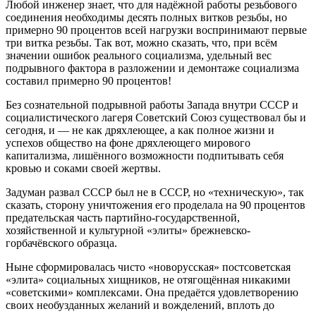
Любой инженер знает, что для надёжной работы резьбового
соединения необходимы десять полных витков резьбы, но
примерно 90 процентов всей нагрузки воспринимают первые
три витка резьбы. Так вот, можно сказать, что, при всём
значении ошибок реального социализма, удельный вес
подрывного фактора в разложении и демонтаже социализма
составил примерно 90 процентов!
Без сознательной подрывной работы Запада внутри СССР и
социалистического лагеря Советский Союз существовал бы и
сегодня, и — не как дряхлеющее, а как полное жизни и
успехов общество на фоне дряхлеющего мирового
капитализма, лишённого возможности подпитывать себя
кровью и соками своей жертвы.
Задуман развал СССР был не в СССР, но «техническую», так
сказать, сторону уничтожения его проделала на 90 процентов
предательская часть партийно-государственной,
хозяйственной и культурной «элиты» брежневско-
горбачёвского образца.
Ныне сформировалась чисто «новорусская» постсоветская
«элита» социальных хищников, не отягощённая никакими
«советскими» комплексами. Она предаётся удовлетворению
своих необузданных желаний и вожделений, вплоть до