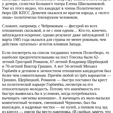
у дочери, солистки Большого театра Елены Школьниковой.
Уже из этого видно, что кандидат в члены Политического
бюро ЦК КПСС Демичев оказался не врагом народа, а «всего
лишь» политически близоруким человеком.
Сложнее, например, с Чебриковым — фигурой во всех
отношениях скользкой, и не с ним одним… Кто-то, конечно,
заблуждался искренне, однако результат даже заблуждений 11
марта 1985 года оказался для страны не менее роковым, чем
действия «штатных» агентов влияния Запада.
Если посмотреть на список тогдашних членов Политбюро, то
наиболее предпочтительными на пост Генсека были 62-
летний Григорий Романов, 67-летний Владимир Щербицкий
и 70-летний Виктор Гришин. А вот 54-летний Михаил
Горбачёв в деловом и личностном отношении кандидатом был
более чем сомнительным. Причём любой из трёх вариантов —
Гришин, Щербицкий, Романов — быстро поставил бы крест
на политической карьере Горбачёва, несмотря на его
относительную молодость. Потому что никчёмность его
быстро выявилась бы в условиях, когда потребовалось
вычищать «авгиевы конюшни». А вычищать их мало-мальски
компетентный человек, сменивший Черненко, был бы
вынужден, и кадровые чистки — не пулей, а пинком под зад
из кресел — имели бы место наверняка. (В скобках замечу, что