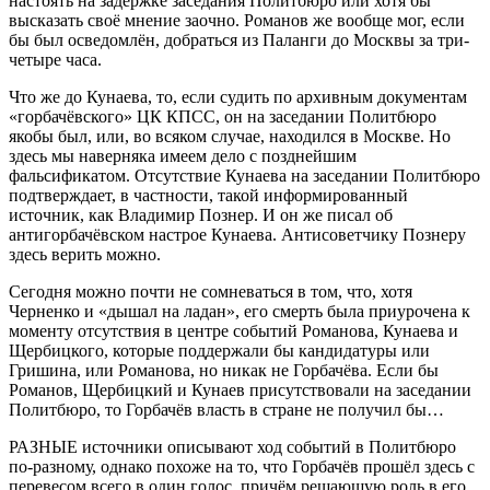
настоять на задержке заседания Политбюро или хотя бы
высказать своё мнение заочно. Романов же вообще мог, если
бы был осведомлён, добраться из Паланги до Москвы за три-
четыре часа.
Что же до Кунаева, то, если судить по архивным документам
«горбачёвского» ЦК КПСС, он на заседании Политбюро
якобы был, или, во всяком случае, находился в Москве. Но
здесь мы наверняка имеем дело с позднейшим
фальсификатом. Отсутствие Кунаева на заседании Политбюро
подтверждает, в частности, такой информированный
источник, как Владимир Познер. И он же писал об
антигорбачёвском настрое Кунаева. Антисоветчику Познеру
здесь верить можно.
Сегодня можно почти не сомневаться в том, что, хотя
Черненко и «дышал на ладан», его смерть была приурочена к
моменту отсутствия в центре событий Романова, Кунаева и
Щербицкого, которые поддержали бы кандидатуры или
Гришина, или Романова, но никак не Горбачёва. Если бы
Романов, Щербицкий и Кунаев присутствовали на заседании
Политбюро, то Горбачёв власть в стране не получил бы…
РАЗНЫЕ источники описывают ход событий в Политбюро
по-разному, однако похоже на то, что Горбачёв прошёл здесь с
перевесом всего в один голос, причём решающую роль в его