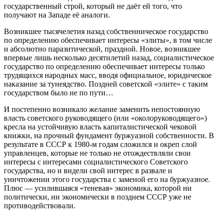
государственный строй, который не даёт ей того, что
получают на Западе её аналоги.
Возникшее тысячелетия назад собственническое государство
по определению обеспечивает интересы «элиты», в том числе
и абсолютно паразитической, праздной. Новое, возникшее
впервые лишь несколько десятилетий назад, социалистическое
государство по определению обеспечивает интересы только
трудящихся народных масс, вводя официальное, юридическое
наказание за тунеядство. Поздней советской «элите» с таким
государством было не по пути…
И постепенно возникало желание заменить непостоянную
власть советского руководящего (или «околоруководящего»)
кресла на устойчивую власть капиталистической чековой
книжки, на прочный фундамент буржуазной собственности. В
результате в СССР к 1980-м годам сложился и окреп слой
управленцев, которые не только не отождествляли свои
интересы с интересами социалистического Советского
государства, но и видели свой интерес в развале и
уничтожении этого государства с заменой его на буржуазное.
Плюс — усилившаяся «теневая» экономика, которой ни
политически, ни экономически в позднем СССР уже не
противодействовали.