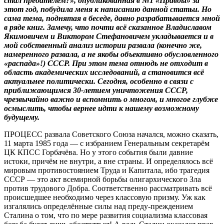
стал предателем?», опубликованная в №1 «Правды» за
этот год, побудила меня к написанию данной статьи. Но
сама тема, поднятая в беседе, давно разрабатывается мной
в ряде книг. Замечу, что почти всё сказанное Владиславом
Якимовичем и Виктором Стефановичем укладывается и в
мой собственный анализ истории развала (конечно же,
намеренного развала, а не якобы объективно обусловленного
«распада»!) СССР. При этом тема отнюдь не отходит в
область академических исследований, а становится всё
актуальнее политически. Сегодня, особенно в связи с
приближающимся 30-летием уничтожения СССР,
чрезвычайно важно и вспомнить о многом, и многое глубже
осмыслить, чтобы вернее идти к нашему возможному
будущему.
ПРОЦЕСС развала Советского Союза начался, можно сказать,
11 марта 1985 года — с избранием Генеральным секретарём
ЦК КПСС Горбачёва. Но у этого события были давние
истоки, причём не внутри, а вне страны. И определялось всё
мировым противостоянием Труда и Капитала, ибо трагедия
СССР — это акт всемирной борьбы олигархического Зла
против трудового Добра. Соответственно рассматривать всё
происшедшее необходимо через классовую призму. Уж как
изгалялись определённые силы над преду-преждением
Сталина о том, что по мере развития социализма классовая