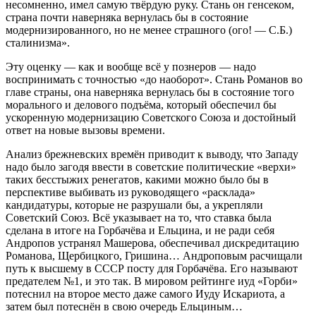
несомненно, имел самую твёрдую руку. Стань он генсеком,
страна почти наверняка вернулась бы в состояние
модернизированного, но не менее страшного (ого! — С.Б.)
сталинизма».
Эту оценку — как и вообще всё у познеров — надо
воспринимать с точностью «до наоборот». Стань Романов во
главе страны, она наверняка вернулась бы в состояние того
морального и делового подъёма, который обеспечил бы
ускоренную модернизацию Советского Союза и достойный
ответ на новые вызовы времени.
Анализ брежневских времён приводит к выводу, что Западу
надо было загодя ввести в советские политические «верхи»
таких бесстыжих ренегатов, какими можно было бы в
перспективе выбивать из руководящего «расклада»
кандидатуры, которые не разрушали бы, а укрепляли
Советский Союз. Всё указывает на то, что ставка была
сделана в итоге на Горбачёва и Ельцина, и не ради себя
Андропов устранял Машерова, обеспечивал дискредитацию
Романова, Щербицкого, Гришина… Андроповым расчищали
путь к высшему в СССР посту для Горбачёва. Его называют
предателем №1, и это так. В мировом рейтинге иуд «Горби»
потеснил на второе место даже самого Иуду Искариота, а
затем был потеснён в свою очередь Ельциным…