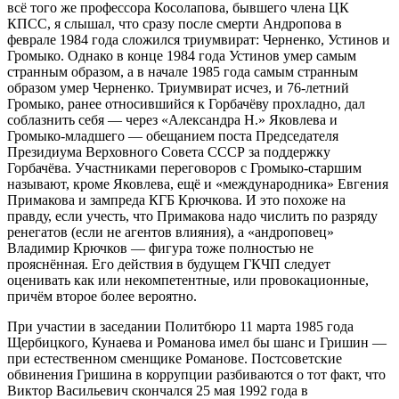
всё того же профессора Косолапова, бывшего члена ЦК
КПСС, я слышал, что сразу после смерти Андропова в
феврале 1984 года сложился триумвират: Черненко, Устинов и
Громыко. Однако в конце 1984 года Устинов умер самым
странным образом, а в начале 1985 года самым странным
образом умер Черненко. Триумвират исчез, и 76-летний
Громыко, ранее относившийся к Горбачёву прохладно, дал
соблазнить себя — через «Александра Н.» Яковлева и
Громыко-младшего — обещанием поста Председателя
Президиума Верховного Совета СССР за поддержку
Горбачёва. Участниками переговоров с Громыко-старшим
называют, кроме Яковлева, ещё и «международника» Евгения
Примакова и зампреда КГБ Крючкова. И это похоже на
правду, если учесть, что Примакова надо числить по разряду
ренегатов (если не агентов влияния), а «андроповец»
Владимир Крючков — фигура тоже полностью не
прояснённая. Его действия в будущем ГКЧП следует
оценивать как или некомпетентные, или провокационные,
причём второе более вероятно.
При участии в заседании Политбюро 11 марта 1985 года
Щербицкого, Кунаева и Романова имел бы шанс и Гришин —
при естественном сменщике Романове. Постсоветские
обвинения Гришина в коррупции разбиваются о тот факт, что
Виктор Васильевич скончался 25 мая 1992 года в