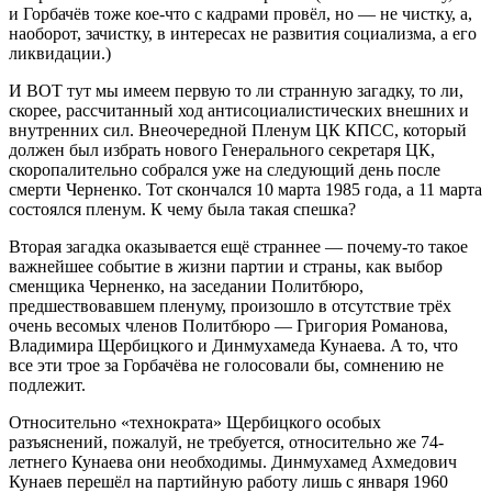
и Горбачёв тоже кое-что с кадрами провёл, но — не чистку, а,
наоборот, зачистку, в интересах не развития социализма, а его
ликвидации.)
И ВОТ тут мы имеем первую то ли странную загадку, то ли,
скорее, рассчитанный ход антисоциалистических внешних и
внутренних сил. Внеочередной Пленум ЦК КПСС, который
должен был избрать нового Генерального секретаря ЦК,
скоропалительно собрался уже на следующий день после
смерти Черненко. Тот скончался 10 марта 1985 года, а 11 марта
состоялся пленум. К чему была такая спешка?
Вторая загадка оказывается ещё страннее — почему-то такое
важнейшее событие в жизни партии и страны, как выбор
сменщика Черненко, на заседании Политбюро,
предшествовавшем пленуму, произошло в отсутствие трёх
очень весомых членов Политбюро — Григория Романова,
Владимира Щербицкого и Динмухамеда Кунаева. А то, что
все эти трое за Горбачёва не голосовали бы, сомнению не
подлежит.
Относительно «технократа» Щербицкого особых
разъяснений, пожалуй, не требуется, относительно же 74-
летнего Кунаева они необходимы. Динмухамед Ахмедович
Кунаев перешёл на партийную работу лишь с января 1960