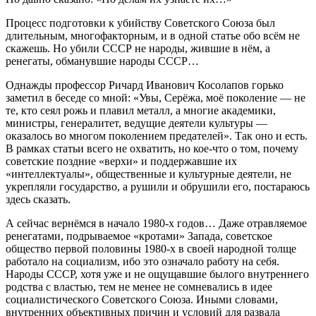
Процесс подготовки к убийству Советского Союза был
длительным, многофакторным, и в одной статье обо всём не
скажешь. Но убили СССР не народы, жившие в нём, а
ренегаты, обманувшие народы СССР…
Однажды профессор Ричард Иванович Косолапов горько
заметил в беседе со мной: «Увы, Серёжа, моё поколение — не
те, кто сеял рожь и плавил металл, а многие академики,
министры, генералитет, ведущие деятели культуры —
оказалось во многом поколением предателей». Так оно и есть.
В рамках статьи всего не охватить, но кое-что о том, почему
советские поздние «верхи» и поддержавшие их
«интеллектуалы», общественные и культурные деятели, не
укрепляли государство, а рушили и обрушили его, постараюсь
здесь сказать.
А сейчас вернёмся в начало 1980-х годов… Даже отравляемое
ренегатами, подрываемое «кротами» Запада, советское
общество первой половины 1980-х в своей народной толще
работало на социализм, ибо это означало работу на себя.
Народы СССР, хотя уже и не ощущавшие былого внутреннего
родства с властью, тем не менее не сомневались в идее
социалистического Советского Союза. Иными словами,
внутренних объективных причин и условий для развала