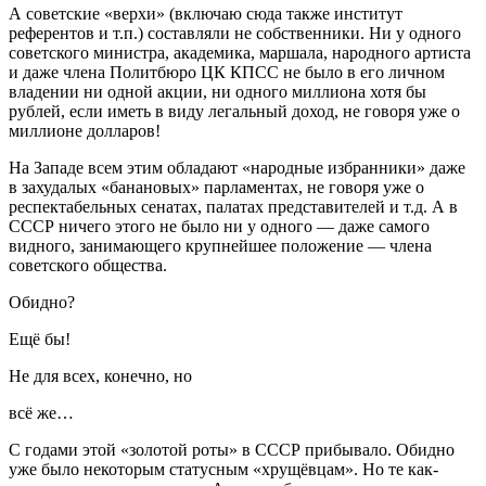
А советские «верхи» (включаю сюда также институт
референтов и т.п.) составляли не собственники. Ни у одного
советского министра, академика, маршала, народного артиста
и даже члена Политбюро ЦК КПСС не было в его личном
владении ни одной акции, ни одного миллиона хотя бы
рублей, если иметь в виду легальный доход, не говоря уже о
миллионе долларов!
На Западе всем этим обладают «народные избранники» даже
в захудалых «банановых» парламентах, не говоря уже о
респектабельных сенатах, палатах представителей и т.д. А в
СССР ничего этого не было ни у одного — даже самого
видного, занимающего крупнейшее положение — члена
советского общества.
Обидно?
Ещё бы!
Не для всех, конечно, но
всё же…
С годами этой «золотой роты» в СССР прибывало. Обидно
уже было некоторым статусным «хрущёвцам». Но те как-