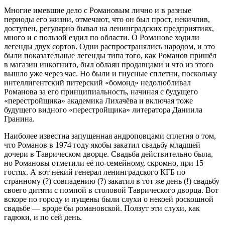
Многие имевшие дело с Романовым лично и в разные
периоды его жизни, отмечают, что он был прост, некичлив,
доступен, регулярно бывал на ленинградских предприятиях,
много и с пользой ездил по области. О Романове ходили
легенды двух сортов. Одни распространялись народом, и это
были показательные легенды типа того, как Романов пришёл
в магазин инкогнито, был облаян продавцами и что из этого
вышло уже через час. Но были и гнусные сплетни, поскольку
интеллигентский питерский «бомонд» недолюбливал
Романова за его принципиальность, начиная с будущего
«перестройщика» академика Лихачёва и включая тоже
будущего видного «перестройщика» литератора Даниила
Гранина.
Наиболее известна запущенная андроповцами сплетня о том,
что Романов в 1974 году якобы закатил свадьбу младшей
дочери в Таврическом дворце. Свадьба действительно была,
но Романовы отметили её по-семейному, скромно, при 15
гостях. А вот некий генерал ленинградского КГБ по
странному (?) совпадению (?) закатил в тот же день (!) свадьбу
своего дитяти с помпой в столовой Таврического дворца. Вот
вскоре по городу и пущены были слухи о некоей роскошной
свадьбе — вроде бы романовской. Ползут эти слухи, как
гадюки, и по сей день.