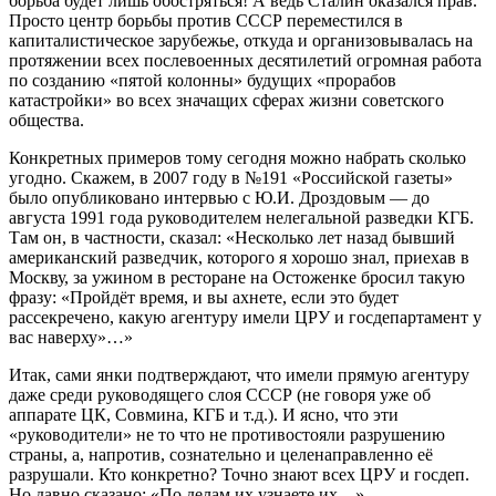
борьба будет лишь обостряться! А ведь Сталин оказался прав.
Просто центр борьбы против СССР переместился в
капиталистическое зарубежье, откуда и организовывалась на
протяжении всех послевоенных десятилетий огромная работа
по созданию «пятой колонны» будущих «прорабов
катастройки» во всех значащих сферах жизни советского
общества.
Конкретных примеров тому сегодня можно набрать сколько
угодно. Скажем, в 2007 году в №191 «Российской газеты»
было опубликовано интервью с Ю.И. Дроздовым — до
августа 1991 года руководителем нелегальной разведки КГБ.
Там он, в частности, сказал: «Несколько лет назад бывший
американский разведчик, которого я хорошо знал, приехав в
Москву, за ужином в ресторане на Остоженке бросил такую
фразу: «Пройдёт время, и вы ахнете, если это будет
рассекречено, какую агентуру имели ЦРУ и госдепартамент у
вас наверху»…»
Итак, сами янки подтверждают, что имели прямую агентуру
даже среди руководящего слоя СССР (не говоря уже об
аппарате ЦК, Совмина, КГБ и т.д.). И ясно, что эти
«руководители» не то что не противостояли разрушению
страны, а, напротив, сознательно и целенаправленно её
разрушали. Кто конкретно? Точно знают всех ЦРУ и госдеп.
Но давно сказано: «По делам их узнаете их…»