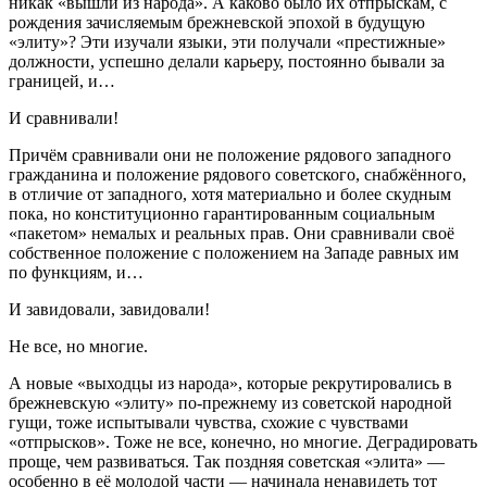
никак «вышли из народа». А каково было их отпрыскам, с
рождения зачисляемым брежневской эпохой в будущую
«элиту»? Эти изучали языки, эти получали «престижные»
должности, успешно делали карьеру, постоянно бывали за
границей, и…
И сравнивали!
Причём сравнивали они не положение рядового западного
гражданина и положение рядового советского, снабжённого,
в отличие от западного, хотя материально и более скудным
пока, но конституционно гарантированным социальным
«пакетом» немалых и реальных прав. Они сравнивали своё
собственное положение с положением на Западе равных им
по функциям, и…
И завидовали, завидовали!
Не все, но многие.
А новые «выходцы из народа», которые рекрутировались в
брежневскую «элиту» по-прежнему из советской народной
гущи, тоже испытывали чувства, схожие с чувствами
«отпрысков». Тоже не все, конечно, но многие. Деградировать
проще, чем развиваться. Так поздняя советская «элита» —
особенно в её молодой части — начинала ненавидеть тот