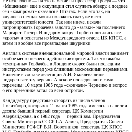
Не исключено — на это намекает и профессор Гросул — что
«Мишенька» ещё в оккупации стал служить абверу, а позднее
сей «компромат» оказался в Штатах. Если это так, на
«лучшего немца» могли положить глаз уже в его
университетской юности. Так или иначе, начали
патронировать Горбачёва задолго до «заявки» на последнего
Маргарет Тэтчер. И недаром вокруг Горби сплотились все
«кроты» и ренегаты из Международного отдела ЦК КПСС, а
затем и вообще все прозападные шкурники.
Англия в системе вненациональной мировой власти занимает
особое место некоего идейного авторитета. Так что якобы
«смотрины» Горбачёва в Лондоне скорее были последним
инструктажем перед уже близкими московскими переменами.
Наличие в составе делегации А.Н. Яковлева лишь
подкрепляет эту версию. А вскоре последовали и сами
перемены: 10 марта 1985 года «скончали» Черненко и вопрос
о его преемнике встал со всей остротой.
Кандидатуру предстояло отобрать из числа членов
Политбюро, которых к 11 марта 1985 года имелось в наличии
десять: бывший первый секретарь ЦК Компартии
Азербайджана, а с 1982 года — первый зам. Председателя
Совета Министров СССР Г.А. Алиев, Председатель Совета
Министров РСФСР В.И. Воротников, секретарь ЦК КПСС