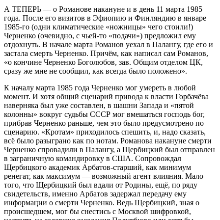
А ТЕПЕРЬ — о Романове накануне и в день 11 марта 1985
года. После его визитов в Эфиопию и Финляндию в январе
1985-го (одни климатические «ножницы» чего стоили!)
Черненко (очевидно, с чьей-то «подачи») предложил ему
отдохнуть. В начале марта Романов уехал в Палангу, где его и
застала смерть Черненко. Причём, как написал сам Романов,
«о кончине Черненко Боголюбов, зав. Общим отделом ЦК,
сразу же мне не сообщил, как всегда было положено».
К началу марта 1985 года Черненко мог умереть в любой
момент. И хотя общий сценарий привода к власти Горбачёва
наверняка был уже составлен, в шашни Запада и «пятой
колонны» вокруг судьбы СССР мог вмешаться господь бог,
прибрав Черненко раньше, чем это было предусмотрено по
сценарию. «Кротам» приходилось спешить, и, надо сказать,
всё было разыграно как по нотам. Романова накануне смерти
Черненко спровадили в Палангу, а Щербицкий был отправлен
в заграничную командировку в США. Сопровождал
Щербицкого академик Арбатов-старший, как минимум
ренегат, как максимум — возможный агент влияния. Мало
того, что Щербицкий был вдали от Родины, ещё, по ряду
свидетельств, именно Арбатов задержал передачу ему
информации о смерти Черненко. Ведь Щербицкий, зная о
происшедшем, мог бы снестись с Москвой шифровкой,