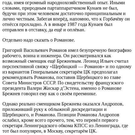
года, имея огромный народнохозяйственный опыт. Иными
словами, природным партаппаратчиком Кунаев не был,
будучи при этом человеком достаточно принципиальным и
лично честным. Забегая вперёд, напомню, что к Горбачёву он
отнёсся прохладно. А в январе 1987 года Кунаев был
отправлен в отставку, да ещё и оплёван.
Отдельно надо сказать о Романове.
Григорий Васильевич Романов имел безупречную биографию
рабочего, воина и инженера. Он рассматривался как
возможный сменщик ещё Брежневым. Леонид Ильич считал
перспективной связку «Щербицкий — Романов» и по одному
из вариантов Генеральным секретарём ЦК предполагал
рекомендовать Романова, поставив Щербицкого во главе
Совета Министров СССР. По свидетельству французского
президента Валери Жискар д’Эстена, именно о Романове
Брежнев говорил ему как о своём преемнике.
Однако реально сменщиком Брежнева оказался Андропов,
приложивший руку к облыжной дискредитации и
Щербицкого, и Романова. Позиции Романова Андропов
ослабил, кроме всего прочего, тем, что перевёл первого
секретаря Ленинградского обкома КПСС из Ленинграда, где
тот был популярен, в Москву, секретарём ЦК.