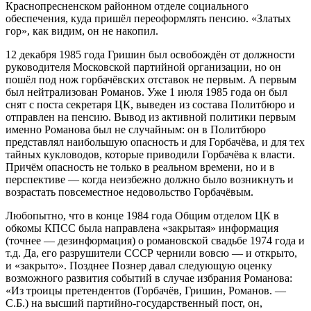
Краснопресненском районном отделе социального
обеспечения, куда пришёл переоформлять пенсию. «Златых
гор», как видим, он не накопил.
12 декабря 1985 года Гришин был освобождён от должности
руководителя Московской партийной организации, но он
пошёл под нож горбачёвских отставок не первым. А первым
был нейтрализован Романов. Уже 1 июля 1985 года он был
снят с поста секретаря ЦК, выведен из состава Политбюро и
отправлен на пенсию. Вывод из активной политики первым
именно Романова был не случайным: он в Политбюро
представлял наибольшую опасность и для Горбачёва, и для тех
тайных кукловодов, которые приводили Горбачёва к власти.
Причём опасность не только в реальном времени, но и в
перспективе — когда неизбежно должно было возникнуть и
возрастать повсеместное недовольство Горбачёвым.
Любопытно, что в конце 1984 года Общим отделом ЦК в
обкомы КПСС была направлена «закрытая» информация
(точнее — дезинформация) о романовской свадьбе 1974 года и
т.д. Да, его разрушители СССР чернили вовсю — и открыто,
и «закрыто». Позднее Познер давал следующую оценку
возможного развития событий в случае избрания Романова:
«Из троицы претендентов (Горбачёв, Гришин, Романов. —
С.Б.) на высший партийно-государственный пост, он,