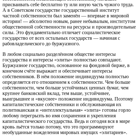
присваивать себе бесплатно ту или иную часть чужого труда.
А в Советском государстве государственный институт
частной собственности был заменён — впервые в мировой
истории! — абсолютно новым, ранее небывалым, институтом
общественной собственности на ресурсы и производительные
силы. Это фундаментально отличает социалистическое
государство от всех остальных государств — начиная с
рабовладельческого до буржуазного.
В любом социально разделённом обществе интересы
государства и интересы «элиты» полностью совпадают.
Буржуазное государство, основанное на фондовой бирже, в
конечном счёте выражает и обеспечивает интересы
собственников. В нём положение индивидуума полностью
определяется его отношением к собственности. Чем больше
собственности, чем больше устойчивых ценных бумаг, чем
крупнее банковский вклад, тем выше, устойчивее,
выигрышнее и «вкуснее» положение индивидуума. Поэтому
капиталистические собственники и обслуживающая их
политиканская и «интеллектуальная» «элита» готовы горло
любому перегрызть во имя сохранения и укрепления
капиталистического государства. Ведь и сегодня вся в мире
кровь льётся только потому, что это программируют
необузданные вожделения мировых имущих «элитариев».