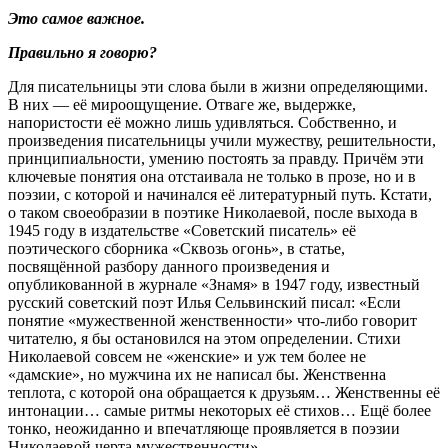
Это самое важное.
Правильно я говорю?
Для писательницы эти слова были в жизни определяющими.
В них — её мироощущение. Отваге же, выдержке,
напористости её можно лишь удивляться. Собственно, и
произведения писательницы учили мужеству, решительности,
принципиальности, умению постоять за правду. Причём эти
ключевые понятия она отстаивала не только в прозе, но и в
поэзии, с которой и начинался её литературный путь. Кстати,
о таком своеобразии в поэтике Николаевой, после выхода в
1945 году в издательстве «Советский писатель» её
поэтического сборника «Сквозь огонь», в статье,
посвящённой разбору данного произведения и
опубликованной в журнале «Знамя» в 1947 году, известный
русский советский поэт Илья Сельвинский писал: «Если
понятие «мужественной женственности» что-либо говорит
читателю, я бы остановился на этом определении. Стихи
Николаевой совсем не «женские» и уж тем более не
«дамские», но мужчина их не написал бы. Женственна
теплота, с которой она обращается к друзьям… Женственны её
интонации… самые ритмы некоторых её стихов… Ещё более
тонко, неожиданно и впечатляюще проявляется в поэзии
Николаевой черта мужественности».