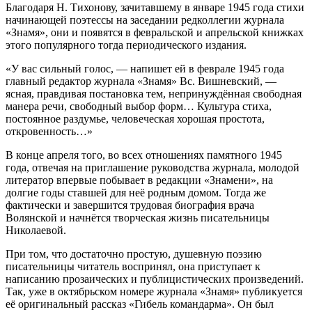
Благодаря Н. Тихонову, зачитавшему в январе 1945 года стихи
начинающей поэтессы на заседании редколлегии журнала
«Знамя», они и появятся в февральской и апрельской книжках
этого популярного тогда периодического издания.
«У вас сильный голос, — напишет ей в феврале 1945 года
главный редактор журнала «Знамя» Вс. Вишневский, —
ясная, правдивая постановка тем, непринуждённая свободная
манера речи, свободный выбор форм… Культура стиха,
постоянное раздумье, человеческая хорошая простота,
откровенность…»
В конце апреля того, во всех отношениях памятного 1945
года, отвечая на приглашение руководства журнала, молодой
литератор впервые побывает в редакции «Знамени», на
долгие годы ставшей для неё родным домом. Тогда же
фактически и завершится трудовая биография врача
Волянской и начнётся творческая жизнь писательницы
Николаевой.
При том, что достаточно простую, душевную поэзию
писательницы читатель воспринял, она приступает к
написанию прозаических и публицистических произведений.
Так, уже в октябрьском номере журнала «Знамя» публикуется
её оригинальный рассказ «Гибель командарма». Он был