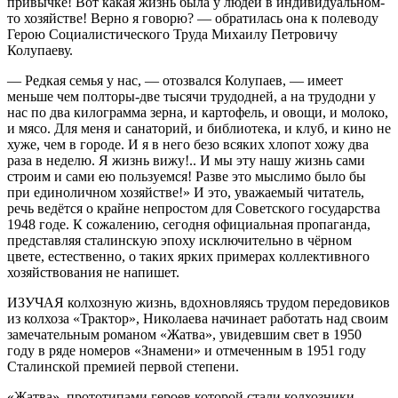
привычке! Вот какая жизнь была у людей в индивидуальном-
то хозяйстве! Верно я говорю? — обратилась она к полеводу
Герою Социалистического Труда Михаилу Петровичу
Колупаеву.
— Редкая семья у нас, — отозвался Колупаев, — имеет
меньше чем полторы-две тысячи трудодней, а на трудодни у
нас по два килограмма зерна, и картофель, и овощи, и молоко,
и мясо. Для меня и санаторий, и библиотека, и клуб, и кино не
хуже, чем в городе. И я в него безо всяких хлопот хожу два
раза в неделю. Я жизнь вижу!.. И мы эту нашу жизнь сами
строим и сами ею пользуемся! Разве это мыслимо было бы
при единоличном хозяйстве!» И это, уважаемый читатель,
речь ведётся о крайне непростом для Советского государства
1948 годе. К сожалению, сегодня официальная пропаганда,
представляя сталинскую эпоху исключительно в чёрном
цвете, естественно, о таких ярких примерах коллективного
хозяйствования не напишет.
ИЗУЧАЯ колхозную жизнь, вдохновляясь трудом передовиков
из колхоза «Трактор», Николаева начинает работать над своим
замечательным романом «Жатва», увидевшим свет в 1950
году в ряде номеров «Знамени» и отмеченным в 1951 году
Сталинской премией первой степени.
«Жатва», прототипами героев которой стали колхозники