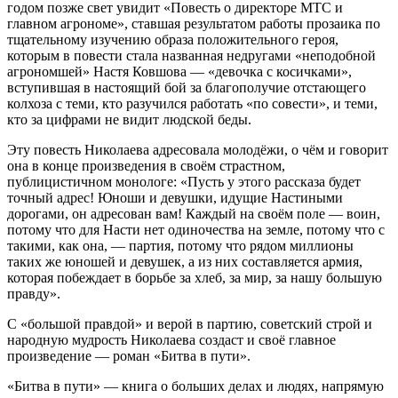
годом позже свет увидит «Повесть о директоре МТС и
главном агрономе», ставшая результатом работы прозаика по
тщательному изучению образа положительного героя,
которым в повести стала названная недругами «неподобной
агрономшей» Настя Ковшова — «девочка с косичками»,
вступившая в настоящий бой за благополучие отстающего
колхоза с теми, кто разучился работать «по совести», и теми,
кто за цифрами не видит людской беды.
Эту повесть Николаева адресовала молодёжи, о чём и говорит
она в конце произведения в своём страстном,
публицистичном монологе: «Пусть у этого рассказа будет
точный адрес! Юноши и девушки, идущие Настиными
дорогами, он адресован вам! Каждый на своём поле — воин,
потому что для Насти нет одиночества на земле, потому что с
такими, как она, — партия, потому что рядом миллионы
таких же юношей и девушек, а из них составляется армия,
которая побеждает в борьбе за хлеб, за мир, за нашу большую
правду».
С «большой правдой» и верой в партию, советский строй и
народную мудрость Николаева создаст и своё главное
произведение — роман «Битва в пути».
«Битва в пути» — книга о больших делах и людях, напрямую