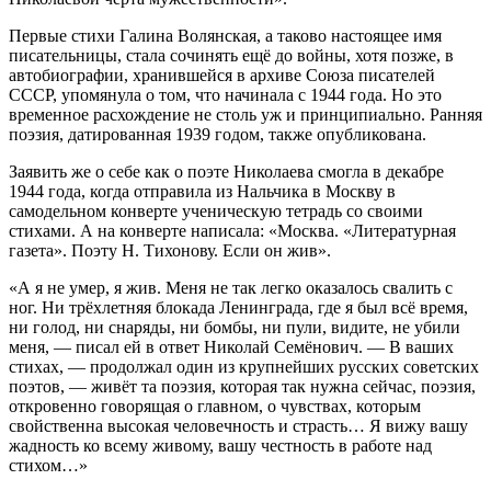
Первые стихи Галина Волянская, а таково настоящее имя
писательницы, стала сочинять ещё до войны, хотя позже, в
автобиографии, хранившейся в архиве Союза писателей
СССР, упомянула о том, что начинала с 1944 года. Но это
временное расхождение не столь уж и принципиально. Ранняя
поэзия, датированная 1939 годом, также опубликована.
Заявить же о себе как о поэте Николаева смогла в декабре
1944 года, когда отправила из Нальчика в Москву в
самодельном конверте ученическую тетрадь со своими
стихами. А на конверте написала: «Москва. «Литературная
газета». Поэту Н. Тихонову. Если он жив».
«А я не умер, я жив. Меня не так легко оказалось свалить с
ног. Ни трёхлетняя блокада Ленинграда, где я был всё время,
ни голод, ни снаряды, ни бомбы, ни пули, видите, не убили
меня, — писал ей в ответ Николай Семёнович. — В ваших
стихах, — продолжал один из крупнейших русских советских
поэтов, — живёт та поэзия, которая так нужна сейчас, поэзия,
откровенно говорящая о главном, о чувствах, которым
свойственна высокая человечность и страсть… Я вижу вашу
жадность ко всему живому, вашу честность в работе над
стихом…»