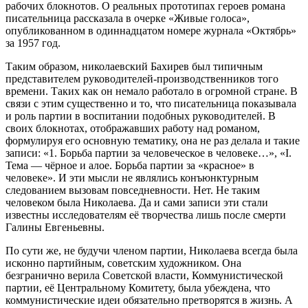
рабочих блокнотов. О реальных прототипах героев романа
писательница рассказала в очерке «Живые голоса»,
опубликованном в одиннадцатом номере журнала «Октябрь»
за 1957 год.
Таким образом, николаевский Бахирев был типичным
представителем руководителей-производственников того
времени. Таких как он немало работало в огромной стране. В
связи с этим существенно и то, что писательница показывала
и роль партии в воспитании подобных руководителей. В
своих блокнотах, отображавших работу над романом,
формулируя его основную тематику, она не раз делала и такие
записи: «1. Борьба партии за человеческое в человеке…», «I.
Тема — чёрное и алое. Борьба партии за «красное» в
человеке». И эти мысли не являлись конъюнктурным
следованием вызовам повседневности. Нет. Не таким
человеком была Николаева. Да и сами записи эти стали
известны исследователям её творчества лишь после смерти
Галины Евгеньевны.
По сути же, не будучи членом партии, Николаева всегда была
исконно партийным, советским художником. Она
безгранично верила Советской власти, Коммунистической
партии, её Центральному Комитету, была убеждена, что
коммунистические идеи обязательно претворятся в жизнь. А