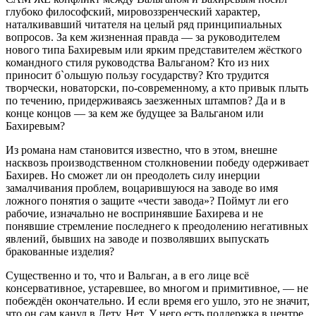
глубоко философский, мировоззренческий характер,
наталкивавший читателя на целый ряд принципиальных
вопросов. За кем жизненная правда — за руководителем
нового типа Бахиревым или ярким представителем жёсткого
командного стиля руководства Вальганом? Кто из них
приносит б`ольшую пользу государству? Кто трудится
творчески, новаторски, по-современному, а кто привык плыть
по течению, придерживаясь заезженных штампов? Да и в
конце концов — за кем же будущее за Вальганом или
Бахиревым?
Из романа нам становится известно, что в этом, внешне
насквозь производственном столкновении победу одерживает
Бахирев. Но сможет ли он преодолеть силу инерции
замалчивания проблем, воцарившуюся на заводе во имя
ложного понятия о защите «чести завода»? Поймут ли его
рабочие, изначально не воспринявшие Бахирева и не
понявшие стремление последнего к преодолению негативных
явлений, бывших на заводе и позволявших выпускать
бракованные изделия?
Существенно и то, что и Вальган, а в его лице всё
консервативное, устаревшее, во многом и примитивное, — не
побеждён окончательно. И если время его ушло, это не значит,
что он сам канул в Лету. Нет. У него есть поддержка в центре,