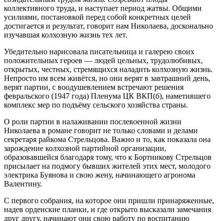
коллективного труда, и наступает период жатвы. Общими
усилиями, постановкой перед собой конкретных целей
достигается и результат, говорит нам Николаева, досконально
изучавшая колхозную жизнь тех лет.
Убедительно нарисовала писательница и галерею своих
положительных героев — людей цельных, трудолюбивых,
открытых, честных, стремящихся наладить колхозную жизнь.
Непросто им всем живётся, но они верят в завтрашний день,
верят партии, с воодушевлением встречают решения
февральского (1947 года) Пленума ЦК ВКП(б), наметившего
комплекс мер по подъёму сельского хозяйства страны.
О роли партии в налаживании послевоенной жизни
Николаева в романе говорит не только словами и делами
секретаря райкома Стрельцова. Важно и то, как показала она
зарождение колхозной партийной организации,
образовавшейся благодаря тому, что к Бортникову Стрельцов
присылает на подмогу бывших жителей этих мест, молодого
электрика Буянова и свою жену, начинающего агронома
Валентину.
С первого собрания, на которое они пришли принаряженные,
надев орденские планки, и где открыто высказали замечания
друг другу, начинают они свою работу по воспитанию