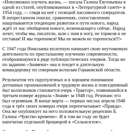
«Невозможно изучить жизнь, — писала Галина Евгеньевна в
одной из статей, опубликованных в «Литературной газете» в
1954 году, — глядя на неё с позиций пассивного созерцателя.
В непрестанном поиске, сравнениях, сопоставлениях
нащупываются тенденции развития и пути нового, народ
ждёт от нас обобщения нового, возникающего сейчас. Народ
хочет, чтобы мы, писатели, шли с ним в ногу, не тормозя и не
отставая! И мы торопимся! Мы не можем не торопиться!!!»
С 1947 года Николаева вплотную начинает свою неутомимую
деятельность по пристальному изучению современности,
отобразившуюся в ряде публицистических очерков. Тогда же
по заданию «Знамени» она и поедет в длительную
командировку по северным колхозам Горьковской области.
Результатом тех скрупулезных и в хорошем понимании
дотошных проникновений в трудовую жизнь и повседневный
быт колхозников становится очерк «Трактор», появившийся в
третьем номере журнала «Знамя» за 1948 год. Резонанс его
был огромным. В конце марта — первых числах апреля 1948
года в трёх своих номерах очерк перепечатывает «Правда».
Она же опубликует на него положительную рецензию Б.
Галина «Чувство времени». И в том же году он будет
напечатан отдельной брошюрой в «Сельхозгизе».