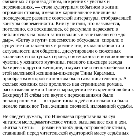
связанных с производством, искренних чувствах и
переживаниях, — стала культурным событием в жизни
огромной страны, имевшим кардинальное влияние на
последующее развитие советской литературы, отображавшей
контуры современности. Книгу читали, что называется,
поголовно, ею восхищались, её раскупали нарасхват, в
библиотеках на роман записывались и зачитывали его «до
дыр». «Битву в пути» повсеместно обсуждали, спорили о
существе поставленных в романе тем, их масштабности и
актуальности для общества, дискутировали о сюжетных
коллизиях и поступках героев, о возможности возникновения
чувства у женатого мужчины, главного инженера завода
Бахирева к другой женщине, о мужестве и непоколебимости
этой маленькой женщины-инженера Тины Карамыш,
прообразом которой во многом была сама писательница. А
сколько женских слёз пролилось над страницами романа,
рассказывавшими о Тине и зарождении её искренней любви к
Бахиреву! И слёзы эти вкупе с переживаниями были
ненаигранными — в стране тогда в действительности было
немало таких вот Тин, женщин сложной, изломанной судьбы.
Не следует думать, что Николаева представила на суд
читателя мелодраматическое чтиво, вызывавшее охи и ахи.
«Битва в пути» — роман на злобу дня, остроконфликтный,
ставивший перед читательской аудиторией массу серьёзных