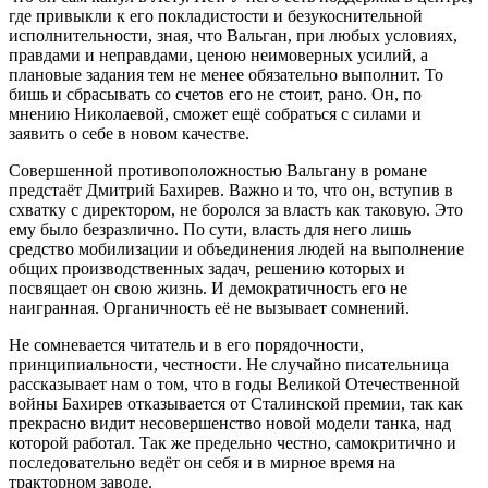
где привыкли к его покладистости и безукоснительной
исполнительности, зная, что Вальган, при любых условиях,
правдами и неправдами, ценою неимоверных усилий, а
плановые задания тем не менее обязательно выполнит. То
бишь и сбрасывать со счетов его не стоит, рано. Он, по
мнению Николаевой, сможет ещё собраться с силами и
заявить о себе в новом качестве.
Совершенной противоположностью Вальгану в романе
предстаёт Дмитрий Бахирев. Важно и то, что он, вступив в
схватку с директором, не боролся за власть как таковую. Это
ему было безразлично. По сути, власть для него лишь
средство мобилизации и объединения людей на выполнение
общих производственных задач, решению которых и
посвящает он свою жизнь. И демократичность его не
наигранная. Органичность её не вызывает сомнений.
Не сомневается читатель и в его порядочности,
принципиальности, честности. Не случайно писательница
рассказывает нам о том, что в годы Великой Отечественной
войны Бахирев отказывается от Сталинской премии, так как
прекрасно видит несовершенство новой модели танка, над
которой работал. Так же предельно честно, самокритично и
последовательно ведёт он себя и в мирное время на
тракторном заводе.