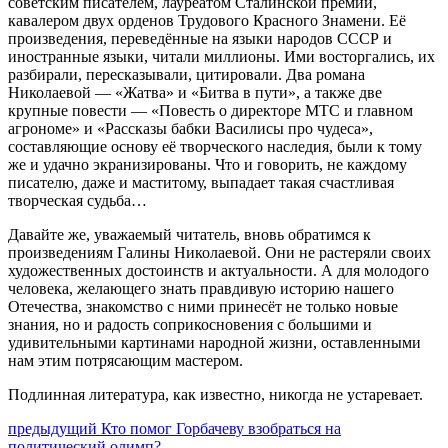
советским писателем, лауреатом Сталинской премии,
кавалером двух орденов Трудового Красного Знамени. Её
произведения, переведённые на языки народов СССР и
иностранные языки, читали миллионы. Ими восторгались, их
разбирали, пересказывали, цитировали. Два романа
Николаевой — «Жатва» и «Битва в пути», а также две
крупные повести — «Повесть о директоре МТС и главном
агрономе» и «Рассказы бабки Василисы про чудеса»,
составляющие основу её творческого наследия, были к тому
же и удачно экранизированы. Что и говорить, не каждому
писателю, даже и маститому, выпадает такая счастливая
творческая судьба…
Давайте же, уважаемый читатель, вновь обратимся к
произведениям Галины Николаевой. Они не растеряли своих
художественных достоинств и актуальности. А для молодого
человека, желающего знать правдивую историю нашего
Отечества, знакомство с ними принесёт не только новые
знания, но и радость соприкосновения с большими и
удивительными картинами народной жизни, оставленными
нам этим потрясающим мастером.
Подлинная литература, как известно, никогда не устаревает.
Навигация
Предыдущий
предыдущий
Кто помог Горбачеву взобраться на
пост:
политический олимп?