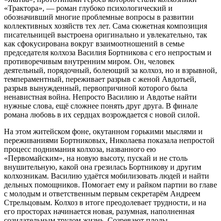
«Трактора», — роман глубоко психологический и
обозначивший многие проблемные вопросы в развитии
коллективных хозяйств тех лет. Сама сюжетная композиция
писательницей выстроена оригинально и увлекательно, так
как сфокусирована вокруг взаимоотношений в семье
председателя колхоза Василия Бортникова с его непростым и
противоречивым внутренним миром. Он, человек
деятельный, порядочный, болеющий за колхоз, но и взрывной,
темпераментный, переживает разрыв с женой Авдотьей,
разрыв вынужденный, первопричиной которого была
ненавистная война. Непросто Василию и Авдотье найти
нужные слова, ещё сложнее понять друг друга. В финале
романа любовь в их сердцах возрождается с новой силой.
На этом житейском фоне, окутанном горькими мыслями и
переживаниями Бортниковых, Николаева показала непростой
процесс поднимания колхоза, названного ею
«Первомайским», на новую высоту, пускай и не столь
внушительную, какой она грезилась Бортникову и другим
колхозникам. Василию удаётся мобилизовать людей и найти
дельных помощников. Помогает ему и райком партии во главе
с молодым и ответственным первым секретарём Андреем
Стрельцовым. Колхоз в итоге преодолевает трудности, и на
его просторах начинается новая, разумная, наполненная
созидательным трудом жизнь. Созревают плоды