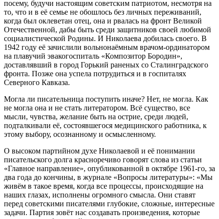
посему, будучи настоящим советским патриотом, несмотря на
то, что и в её семье не обошлось без личных переживаний,
когда был оклеветан отец, она и рвалась на фронт Великой
Отечественной, дабы быть среди защитников своей любимой
социалистической Родины. И Николаева добилась своего. В
1942 году её зачислили вольнонаёмным врачом-ординатором
на плавучий эвакогоспиталь «Композитор Бородин»,
доставлявший в город Горький раненых со Сталинградского
фронта. Позже она успела потрудиться и в госпиталях
Северного Кавказа.
Могла ли писательница поступить иначе? Нет, не могла. Как
не могла она и не стать литератором. Всё существо, все
мысли, чувства, желание быть на острие, среди людей,
подталкивали её, состоявшегося медицинского работника, к
этому выбору, осознанному и осмысленному.
О высоком партийном духе Николаевой и её понимании
писательского долга красноречиво говорят слова из статьи
«Главное направление», опубликованной в октябре 1961-го, за
два года до кончины, в журнале «Вопросы литературы»: «Мы
живём в такое время, когда все процессы, происходящие на
наших глазах, исполнены огромного смысла. Они ставят
перед советскими писателями глубокие, сложные, интересные
задачи. Партия зовёт нас создавать произведения, которые