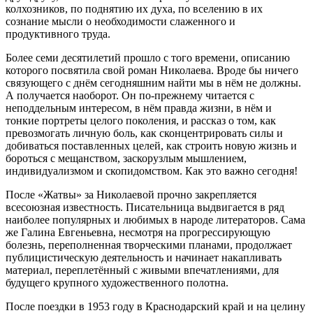
колхозников, по поднятию их духа, по вселению в их
сознание мысли о необходимости слаженного и
продуктивного труда.
Более семи десятилетий прошло с того времени, описанию
которого посвятила свой роман Николаева. Вроде бы ничего
связующего с днём сегодняшним найти мы в нём не должны.
А получается наоборот. Он по-прежнему читается с
неподдельным интересом, в нём правда жизни, в нём и
тонкие портреты целого поколения, и рассказ о том, как
превозмогать личную боль, как сконцентрировать силы и
добиваться поставленных целей, как строить новую жизнь и
бороться с мещанством, заскорузлым мышлением,
индивидуализмом и скопидомством. Как это важно сегодня!
После «Жатвы» за Николаевой прочно закрепляется
всесоюзная известность. Писательница выдвигается в ряд
наиболее популярных и любимых в народе литераторов. Сама
же Галина Евгеньевна, несмотря на прогрессирующую
болезнь, переполненная творческими планами, продолжает
публицистическую деятельность и начинает накапливать
материал, переплетённый с живыми впечатлениями, для
будущего крупного художественного полотна.
После поездки в 1953 году в Краснодарский край и на целину