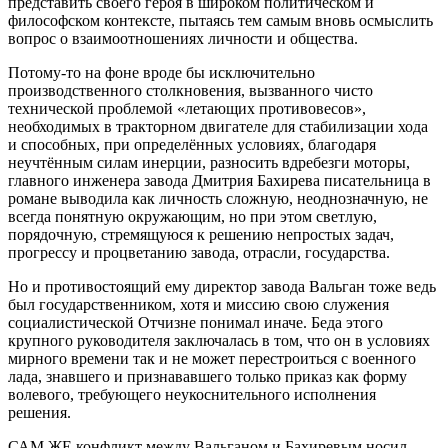
представить своего героя в широком политическом и
философском контексте, пытаясь тем самым вновь осмыслить
вопрос о взаимоотношениях личности и общества.
Потому-то на фоне вроде бы исключительно
производственного столкновения, вызванного чисто
технической проблемой «летающих противовесов»,
необходимых в тракторном двигателе для стабилизации хода
и способных, при определённых условиях, благодаря
неучтённым силам инерции, разносить вдребезги моторы,
главного инженера завода Дмитрия Бахирева писательница в
романе выводила как личность сложную, неоднозначную, не
всегда понятную окружающим, но при этом светлую,
порядочную, стремящуюся к решению непростых задач,
прогрессу и процветанию завода, отрасли, государства.
Но и противостоящий ему директор завода Вальган тоже ведь
был государственником, хотя и миссию свою служения
социалистической Отчизне понимал иначе. Беда этого
крупного руководителя заключалась в том, что он в условиях
мирного времени так и не может перестроиться с военного
лада, знавшего и признававшего только приказ как форму
волевого, требующего неукоснительного исполнения
решения.
САМ ЖЕ конфликт между Вальганом и Бахиревым носил