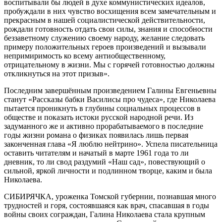
воспитывали бы людей в духе коммунистических идеалов,
пробуждали в них чувство восхищения всем замечательным и
прекрасным в нашей социалистической действительности,
рождали готовность отдать свои силы, знания и способности
беззаветному служению своему народу, желание следовать
примеру положительных героев произведений и вызывали
непримиримость ко всему антиобщественному,
отрицательному в жизни. Мы с горячей готовностью должны
откликнуться на этот призыв».
Последним завершённым произведением Галины Евгеньевны
станут «Рассказы бабки Василисы про чудеса», где Николаева
пытается проникнуть в глубины социальных процессов в
обществе и показать истоки русской народной речи. Из
задуманного же и активно прорабатываемого в последние
годы жизни романа о физиках появилась лишь первая
законченная глава «Я люблю нейтрино». Успела писательница
оставить читателям и начатый в марте 1961 года то ли
дневник, то ли свод раздумий «Наш сад», повествующий о
сильной, яркой личности и подлинном творце, каким и была
Николаева.
СИБИРЯЧКА, уроженка Томской губернии, познавшая много
трудностей и горя, состоявшаяся как врач, спасавшая в годы
войны своих сограждан, Галина Николаева стала крупным