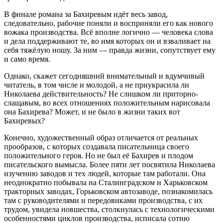
В финале романа за Бахиревым идёт весь завод,
следовательно, рабочие поняли и восприняли его как нового
вожака производства. Всё вполне логично — человека слова
и дела поддерживают те, во имя которых он и взваливает на
себя тяжёлую ношу. За ним — правда жизни, сопутствует ему
и само время.
Однако, скажет сегодняшний внимательный и вдумчивый
читатель, в том числе и молодой, а не приукрасила ли
Николаева действительность? Не слишком ли приторно-
слащавым, во всех отношениях положительным нарисовала
она Бахирева? Может, и не было в жизни таких вот
Бахиревых?
Конечно, художественный образ отличается от реальных
прообразов, с которых создавала писательница своего
положительного героя. Но не был её Бахирев и плодом
писательского вымысла. Более пяти лет посвятила Николаева
изучению заводов и тех людей, которые там работали. Она
неоднократно побывала на Сталинградском и Харьковском
тракторных заводах, Горьковском автозаводе, познакомилась
там с руководителями и передовиками производства, с их
трудом, увидела новшества, столкнулась с технологическими
особенностями циклов производства, исписала сотню