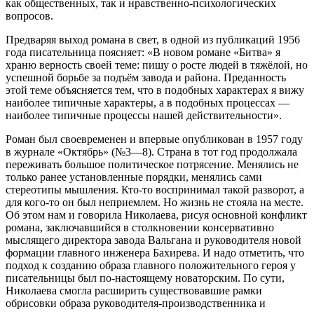
как общественных, так и нравственно-психологических
вопросов.
Предваряя выход романа в свет, в одной из публикаций 1956
года писательница поясняет: «В новом романе «Битва» я
храню верность своей теме: пишу о росте людей в тяжёлой, но
успешной борьбе за подъём завода и района. Преданность
этой теме объясняется тем, что в подобных характерах я вижу
наиболее типичные характеры, а в подобных процессах —
наиболее типичные процессы нашей действительности».
Роман был своевременен и впервые опубликован в 1957 году
в журнале «Октябрь» (№3—8). Страна в тот год продолжала
переживать большое политическое потрясение. Менялись не
только ранее установленные порядки, менялись сами
стереотипы мышления. Кто-то воспринимал такой разворот, а
для кого-то он был неприемлем. Но жизнь не стояла на месте.
Об этом нам и говорила Николаева, рисуя основной конфликт
романа, заключавшийся в столкновении консервативно
мыслящего директора завода Вальгана и руководителя новой
формации главного инженера Бахирева. И надо отметить, что
подход к созданию образа главного положительного героя у
писательницы был по-настоящему новаторским. По сути,
Николаева смогла расширить существовавшие рамки
обрисовки образа руководителя-производственника и