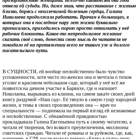
прозорливостью женщины. Всего-то пятьдесят два года
отвела ей судьба. Но, даже зная, что расставание с жизнью
близко, борясь с неизлечимой болезнью сердца, Галина
Николаева продолжала работать. Врачам в больницах, в
которых она в последние пару лет жизни буквально
прописалась, приходилось порою просто отнимать у неё
рабочие блокноты. Какое-то непреодолимое желание
сказать своё слово, донести свою мысль до читателя не
покидало её на протяжении всего не такого уж и долгого
писательского пути.
В СУЩНОСТИ, ей вообще несвойственно было чувство
успокоенности, хотя чисто по-женски она и мечтала о тихом
уголке и красивом небольшом саде, который у неё всё же
появится на дачном участке в Барвихе, где и напишет
Николаева, вырываясь из клиник, на самом закате своих дней
книгу раздумий «Наш сад». Её тянуло в самую гущу народной
жизни, и темы в своих произведениях она — врач по
специальности — поднимала на первый взгляд ей незнакомые
и несвойственные. С обнажённой правдивостью
прокладывала Галина Евгеньевна путь к своему читателю, а
читали её творения, без всякого преувеличения, миллионы
советских граждан. Читали её романы и за рубежом, где, как,
например, в ГДР, после выхода романа «Битва в пути» ряду