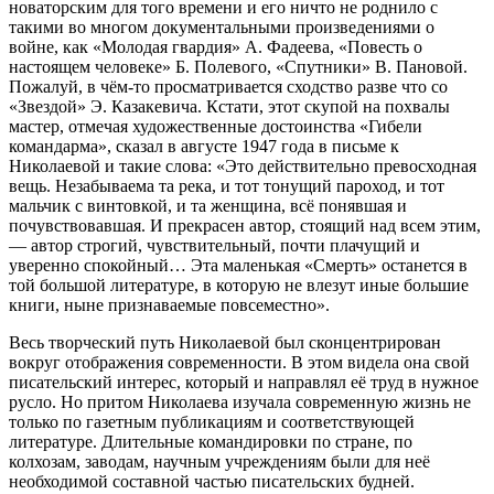
новаторским для того времени и его ничто не роднило с
такими во многом документальными произведениями о
войне, как «Молодая гвардия» А. Фадеева, «Повесть о
настоящем человеке» Б. Полевого, «Спутники» В. Пановой.
Пожалуй, в чём-то просматривается сходство разве что со
«Звездой» Э. Казакевича. Кстати, этот скупой на похвалы
мастер, отмечая художественные достоинства «Гибели
командарма», сказал в августе 1947 года в письме к
Николаевой и такие слова: «Это действительно превосходная
вещь. Незабываема та река, и тот тонущий пароход, и тот
мальчик с винтовкой, и та женщина, всё понявшая и
почувствовавшая. И прекрасен автор, стоящий над всем этим,
— автор строгий, чувствительный, почти плачущий и
уверенно спокойный… Эта маленькая «Смерть» останется в
той большой литературе, в которую не влезут иные большие
книги, ныне признаваемые повсеместно».
Весь творческий путь Николаевой был сконцентрирован
вокруг отображения современности. В этом видела она свой
писательский интерес, который и направлял её труд в нужное
русло. Но притом Николаева изучала современную жизнь не
только по газетным публикациям и соответствующей
литературе. Длительные командировки по стране, по
колхозам, заводам, научным учреждениям были для неё
необходимой составной частью писательских будней.