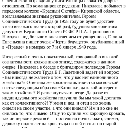
С ленинской «Правдой» у писательницы сложатся добрые
отношения. По командировке редакции Николаева побывает в
передовом колхозе «Красный Октябрь» Кировской области,
возглавляемом знатным руководителем, Героем
Социалистического Труда (в 1958 году он будет удостоен
этого высокого звания второй раз), будущим многолетним
депутатом Верховного Совета РСФСР П.А. Прозоровым.
Находясь под большим впечатлением от увиденного, Галина
Евгеньевна пишет очерк «Черты будущего», опубликованный
в «Правде» в номерах от 7 и 8 января 1949 года.
Интересный и очень показательный, говорящий о высокой
сознательности колхозников эпизод содержится в данном
очерке. Николаева в беседе с бригадиром полеводов Героем
Социалистического Труда Е.Г. Лалетиной задаёт ей вопрос:
«Вы никогда не жалеете о том, что у вас нет единоличного
хозяйства?» Ответила же колхозная активистка московской
гостье следующим образом: «Батюшки, да какой интерес в
таком хозяйстве? И развернуться-то негде. Да разве от
индивидуального хозяйства получили бы мы такой достаток,
как от коллективного?! У меня и дед, и отец всю жизнь
сидели на своём участке, а что они видели? Им и во сне не
снилось то, что я имею. Отцу-то купили мы хорошую кровать,
так он первое время всё — постель на ночь сложит, снимет,
дерюжку подстелет на кровать да на ней и спит по старой