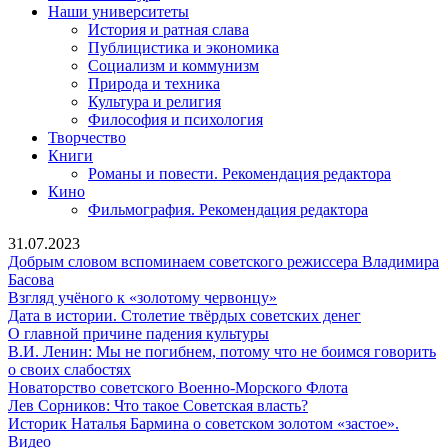
Наши университеты
История и ратная слава
Публицистика и экономика
Социализм и коммунизм
Природа и техника
Культура и религия
Философия и психология
Творчество
Книги
Романы и повести. Рекомендация редактора
Кино
Фильмография. Рекомендация редактора
31.07.2023
Добрым словом вспоминаем советского режиссера Владимира
Добрым
Басова
словом
Взгляд
Взгляд учёного к «золотому червонцу»
вспоминаем
учёного
Дата
Дата в истории. Столетие твёрдых советских денег
советского
О
к
в
О главной причине падения культуры
режиссера
главной
«золотому
истории.
В.И. Ленин: Мы не погибнем, потому что не боимся говорить
Владимира
В.И.
причине
червонцу»
Столетие
о своих слабостях
Басова
Ленин:
падения
Новаторство
твёрдых
Новаторство советского Военно-Морского Флота
Мы
культуры
Лев
советского
советских
Лев Сорников: Что такое Советская власть?
не
Сорников:
Военно-
денег
Историк Наталья Бармина о советском золотом «застое».
Историк
погибнем,
Что
Морского
Видео