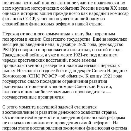
политика, который принял активное участие практически во
всех крупных исторических событиях России начала XX века,
однако в историю вошёл прежде всего как народный комиссар
финансов СССР, успешно осуществивший одну из
сложнейших финансовых реформ в нашей стране.
Переход от военного коммунизма к нэпу был коренным
поворотом в жизни Советского государства. Ещё за несколько
месяцев до введения нэпа, в декабре 1920 года, руководство
РКП(б) говорило о продолжении политики, начатой в годы
Гражданской войны, а уже в мар­те 1921-го под влиянием
череды крестьянских восстаний, после замены
продовольственной развёрстки налогом начался переход к
рынку. Несколько позднее был издан декрет Совета Народных
Комиссаров (СНК) РСФСР «об обмене». К концу 1921 года
государство сняло последние ограничения развития
рыночных отношений в экономике Советской России,
включив в них наиболее значимого производителя —
государственные предприятия.
С этого момента насущной задачей становится
восстановление и развитие денежного хозяйства страны.
Осознание необходимости проведения финансовой реформы
не означало возможности проведения самой реформы. На
первом этапе восстановления экономики финансовая система