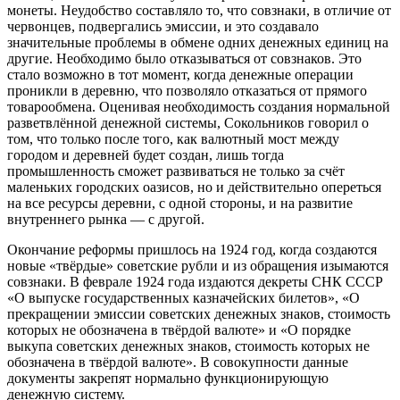
монеты. Неудобство составляло то, что совзнаки, в отличие от
червонцев, подвергались эмиссии, и это создавало
значительные проблемы в обмене одних денежных единиц на
другие. Необходимо было отказываться от совзнаков. Это
стало возможно в тот момент, когда денежные операции
проникли в деревню, что позволяло отказаться от прямого
товарообмена. Оценивая необходимость создания нормальной
разветвлённой денежной системы, Сокольников говорил о
том, что только после того, как валютный мост между
городом и деревней будет создан, лишь тогда
промышленность сможет развиваться не только за счёт
маленьких городских оазисов, но и действительно опереться
на все ресурсы деревни, с одной стороны, и на развитие
внутреннего рынка — с другой.
Окончание реформы пришлось на 1924 год, когда создаются
новые «твёрдые» советские рубли и из обращения изымаются
совзнаки. В феврале 1924 года издаются декреты СНК СССР
«О выпуске государственных казначейских билетов», «О
прекращении эмиссии советских денежных знаков, стоимость
которых не обозначена в твёрдой валюте» и «О порядке
выкупа советских денежных знаков, стоимость которых не
обозначена в твёрдой валюте». В совокупности данные
документы закрепят нормально функционирующую
денежную систему.