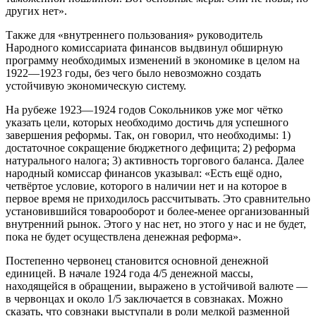
других нет».
Также для «внутреннего пользования» руководитель
Народного комиссариата финансов выдвинул обширную
программу необходимых изменений в экономике в целом на
1922—1923 годы, без чего было невозможно создать
устойчивую экономическую систему.
На рубеже 1923—1924 годов Сокольников уже мог чётко
указать цели, которых необходимо достичь для успешного
завершения реформы. Так, он говорил, что необходимы: 1)
достаточное сокращение бюджетного дефицита; 2) реформа
натурального налога; 3) активность торгового баланса. Далее
народный комиссар финансов указывал: «Есть ещё одно,
четвёртое условие, которого в наличии нет и на которое в
первое время не приходилось рассчитывать. Это сравнительно
установившийся товарооборот и более-менее организованный
внутренний рынок. Этого у нас нет, но этого у нас и не будет,
пока не будет осуществлена денежная реформа».
Постепенно червонец становится основной денежной
единицей. В начале 1924 года 4/5 денежной массы,
находящейся в обращении, выражено в устойчивой валюте —
в червонцах и около 1/5 заключается в совзнаках. Можно
сказать, что совзнаки выступали в роли мелкой разменной