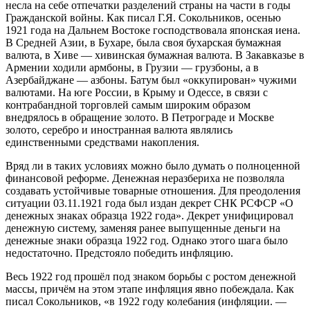
несла на себе отпечатки разделений страны на части в годы
Гражданской войны. Как писал Г.Я. Сокольников, осенью
1921 года на Дальнем Востоке господствовала японская иена.
В Средней Азии, в Бухаре, была своя бухарская бумажная
валюта, в Хиве — хивинская бумажная валюта. В Закавказье в
Армении ходили армбоны, в Грузии — грузбоны, а в
Азербайджане — азбоны. Батум был «оккупирован» чужими
валютами. На юге России, в Крыму и Одессе, в связи с
контрабандной торговлей самым широким образом
внедрялось в обращение золото. В Петрограде и Москве
золото, серебро и иностранная валюта являлись
единственными средствами накопления.
Вряд ли в таких условиях можно было думать о полноценной
финансовой реформе. Денежная неразбериха не позволяла
создавать устойчивые товарные отношения. Для преодоления
ситуации 03.11.1921 года был издан декрет СНК РСФСР «О
денежных знаках образца 1922 года». Декрет унифицировал
денежную систему, заменяя ранее выпущенные деньги на
денежные знаки образца 1922 год. Однако этого шага было
недостаточно. Предстояло победить инфляцию.
Весь 1922 год прошёл под знаком борьбы с ростом денежной
массы, причём на этом этапе инфляция явно побеждала. Как
писал Сокольников, «в 1922 году колебания (инфляции. —