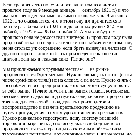
Если сравнить, что получили все наши комиссариаты в
прошлом году за 9 месяцев (январь — сентябрь 1921 г.) и что
им назначено денежными знаками по бюджету на 9 месяцев
1922 г., то оказывается, что в этом году им причитается в
четыре раза больше (в 1921 г. в довоенных рублях 84,5 млн
рублей, в 1922 г. — 380 млн рублей). А мы как будто с
прошлого года не разбогатели вчетверо. В прошлом году была
продразвёрстка, но ведь фактически госснабжение в этом году
не на столько уж сокращено, если брать выдачу на человека. С
другой стороны, должно быть произведено сокращение
штатов военных и гражданских. Где же оно?
Мы приближаемся к трудным месяцам — на рынке
продовольствия будет меньше. Нужно со­кращать штаты (в том
числе армейские тылы) не на словах, а на деле. Нужно снять с
госснабжения все предприятия, которые могут существовать
за счёт рынка. Нужно впустить на рынок товары, которые мы
бессмысленно держим под спудом: соль, керосин, продукцию
трестов, для того чтобы поддержать производство и
воспроизводство и извлечь крестьянскую продукцию не
путём принуждения, а путём удовлетворения крестьянства.
Нужно радикально перестроить нашу систему внешней
торговли и разрешить до нового урожая свободный ввоз
продовольствия из-за границы со скромным обложением
таможенной пошлиной. Вот основные меры. Они не новы, но