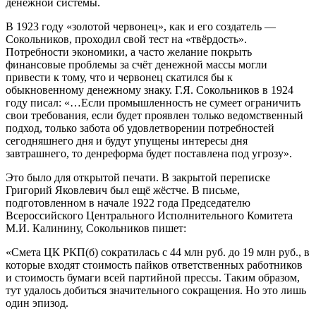
денежной системы.
В 1923 году «золотой червонец», как и его создатель —
Сокольников, проходил свой тест на «твёрдость».
Потребности экономики, а часто желание покрыть
финансовые проблемы за счёт денежной массы могли
привести к тому, что и червонец скатился бы к
обыкновенному денежному знаку. Г.Я. Сокольников в 1924
году писал: «…Если промышленность не сумеет ограничить
свои требования, если будет проявлен только ведомственный
подход, только забота об удовлетворении потребностей
сегодняшнего дня и будут упущены интересы дня
завтрашнего, то денреформа будет поставлена под угрозу».
Это было для открытой печати. В за­крытой переписке
Григорий Яковлевич был ещё жёстче. В письме,
подготовленном в начале 1922 года Председателю
Всероссийского Центрального Исполнительного Комитета
М.И. Калинину, Сокольников пишет:
«Смета ЦК РКП(б) сократилась с 44 млн руб. до 19 млн руб., в
которые входят стоимость пайков ответственных работников
и стоимость бумаги всей партийной прессы. Таким образом,
тут удалось добиться значительного сокращения. Но это лишь
один эпизод.