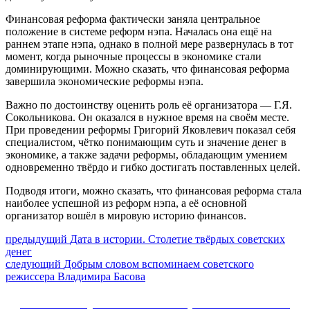
Финансовая реформа фактически заняла центральное
положение в системе реформ нэпа. Началась она ещё на
раннем этапе нэпа, однако в полной мере развернулась в тот
момент, когда рыночные процессы в экономике стали
доминирующими. Можно сказать, что финансовая реформа
завершила экономические реформы нэпа.
Важно по достоинству оценить роль её организатора — Г.Я.
Сокольникова. Он оказался в нужное время на своём месте.
При проведении реформы Григорий Яковлевич показал себя
специалистом, чётко понимающим суть и значение денег в
экономике, а также задачи реформы, обладающим умением
одновременно твёрдо и гибко достигать поставленных целей.
Подводя итоги, можно сказать, что финансовая реформа стала
наиболее успешной из реформ нэпа, а её основной
организатор вошёл в мировую историю финансов.
Навигация
Предыдущий
предыдущий
Дата в истории. Столетие твёрдых советских
пост:
денег
по
Следующее
следующий
Добрым словом вспоминаем советского
записям
сообщение:
режиссера Владимира Басова
Сайт Коммунистической партии Российской