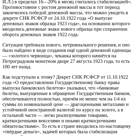
И.Л.) в пределах 16—20% в месяц считались стабилизацией».
Противостояние с ростом денежной массы в тот период
закончилось победой денежной массы, что можно увидеть в
декрете СНК РСФСР от 24.10.1922 года «О выпуске
денежных знаков образца 1923 года», на основании которого
вводились денежные знаки нового образца при сохранении
оборота денежных знаков 1922 года.
Ситуация требовала нового, нетривиального решения, и оно
было найдено в виде создания ещё одной денежной единицы
— «золотого червонца», чеканка которого начнётся на
Петроградском монетном дворе 27 августа 1923 года, то есть
100 лет назад.
Как подступали к этому? Декрет СНК РСФСР от 11.10.1922
года «О предоставлении Государственному банку права
выпуска банковских билетов» указывал, что «банковые
билеты, выпущенные в обращение Государственным банком,
обеспечиваются полностью, причём не менее чем на 1/4 их
суммы по номинальной цене — драгоценными металлами и
устойчивой иностранной валютой по курсу на золото, а в
остальной части — легко реализуемыми товарами,
краткосрочными векселями и иными краткосрочными
обязательствами». То есть в стране вводились по-настоящему
«твёрдые деньги», задачей которых была стабилизация