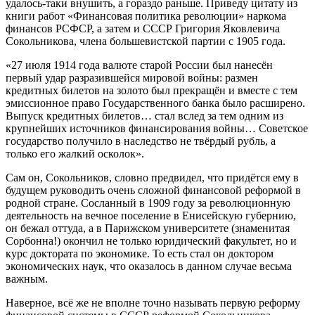
удалось-таки внушить, а гораздо раньше. Приведу цитату из
книги работ «Финансовая политика революции» наркома
финансов РСФСР, а затем и СССР Григория Яковлевича
Сокольникова, члена большевистской партии с 1905 года.
«27 июля 1914 года валюте старой России был нанесён
первый удар разразившейся мировой войны: размен
кредитных билетов на золото был прекращён и вместе с тем
эмиссионное право Государственного банка было расширено.
Выпуск кредитных билетов… стал вслед за тем одним из
крупнейших источников финансирования войны… Советское
государство получило в наследство не твёрдый рубль, а
только его жалкий осколок».
Сам он, Сокольников, словно предвидел, что придётся ему в
будущем руководить очень сложной финансовой реформой в
родной стране. Сосланный в 1909 году за революционную
деятельность на вечное поселение в Енисейскую губернию,
он бежал оттуда, а в Парижском университете (знаменитая
Сорбонна!) окончил не только юридический факультет, но и
курс доктората по экономике. То есть стал он доктором
экономических наук, что оказалось в данном случае весьма
важным.
Наверное, всё же не вполне точно называть первую реформу