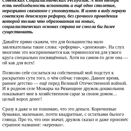
Советских Социалистических Республик. А вот теперь
есть необходимость вспомнить и ещё одно столетие,
неразрывно связанное с упомянутым. Я имею в виду первую
советскую денежную реформу, без срочного проведения
которой только что образованная на новых,
социалистических основах страна не смогла бы далее
существовать.
Давайте прямо скажем, что для большинства мало
завлекательны такие слова: «реформа», «денежная». На слух
многими это воспринимается как терминология для узкого
круга специально посвящённых. Хотя на самом-то деле она —
ой как для всех!
Позволю себе сослаться на собственный мой подступ к
раскрытию сути того, о чём сейчас говорю. Давнее время,
раннее детство — ещё перед Великой Отечественной войной.
И в родном селе Можары на Рязанщине дружок-дошкольник
показывает мне в хозяйственном сарае за своим домом…
целый ворох денег!
Сразу я даже и не понимаю, что это деньги. Коричневые
бумажки, маленькие, почти квадратные, с остатками былого
глянца. Про то, что они значат, дружок сказал и даже произнёс
странное название: «керенки».