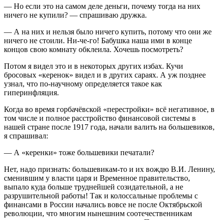
— Но если это на самом деле деньги, почему тогда на них
ничего не купили? — спрашиваю дружка.
— А на них и нельзя было ничего купить, потому что они же
ничего не стоили. Ни-че-го! Бабушка наша ими в конце
концов свою комнату обклеила. Хочешь посмотреть?
Потом я видел это и в некоторых других избах. Кучи
бросовых «керенок» видел и в других сараях. А уж позднее
узнал, что по-научному определяется такое как
гиперинфляция.
Когда во время горбачёвской «перестройки» всё негативное, в
том числе и полное расстройство финансовой системы в
нашей стране после 1917 года, начали валить на большевиков,
я спрашивал:
— А «керенки» тоже большевики печатали?
Нет, надо признать: большевикам-то и их вождю В.И. Ленину,
сменившим у власти царя и Временное правительство,
выпало куда больше труднейшей созидательной, а не
разрушительной работы! Так и колоссальные проблемы с
финансами в России начались вовсе не после Октябрьской
революции, что многим нынешним соотечественникам