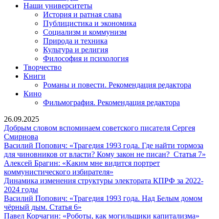
Наши университеты
История и ратная слава
Публицистика и экономика
Социализм и коммунизм
Природа и техника
Культура и религия
Философия и психология
Творчество
Книги
Романы и повести. Рекомендация редактора
Кино
Фильмография. Рекомендация редактора
26.09.2025
Добрым словом вспоминаем советского писателя Сергея
Добрым
Смирнова
словом
Василий Попович: «Трагедия 1993 года. Где найти тормоза
вспоминаем
Вас
для чиновников от власти? Кому закон не писан? Статья 7»
советского
Поп
Алексей Брагин: «Каким мне видится портрет
писателя
Алексей
«Тр
коммунистического избирателя»
Сергея
Брагин:
199
Динамика изменения структуры электората КПРФ за 2022-
Смирнова
Динамика
«Каким
года
2024 годы
изменения
мне
Где
Василий Попович: «Трагедия 1993 года. Над Белым домом
структуры
Василий
видится
най
чёрный дым. Статья 6»
электората
Попович:
портрет
Паве
тор
Павел Корчагин: «Роботы, как могильщики капитализма»