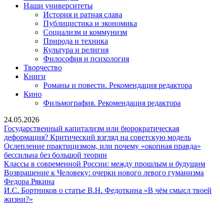
Наши университеты
История и ратная слава
Публицистика и экономика
Социализм и коммунизм
Природа и техника
Культура и религия
Философия и психология
Творчество
Книги
Романы и повести. Рекомендация редактора
Кино
Фильмография. Рекомендация редактора
24.05.2026
Государственный капитализм или бюрократическая
Государ
деформация? Критический взгляд на советскую модель
капитал
Ослепление практицизмом, или почему «окопная правда»
Ослепление
или
бессильна без большой теории
практицизмом,
бюрокра
Кла
Классы в современной России: между прошлым и будущим
или
деформа
в
Возвращение к Человеку: очерки нового левого гуманизма
Возвращение
почему
Критиче
сов
Федора Рякина
к
«окопная
взгляд
Росс
И.С. Бортников о статье В.Н. Федоткина «В чём смысл твоей
И.С.
Человеку:
правда»
на
меж
жизни?»
Бортников
очерки
бессильна
советск
про
о
нового
без
модель
и
Сайт Коммунистической партии Российской