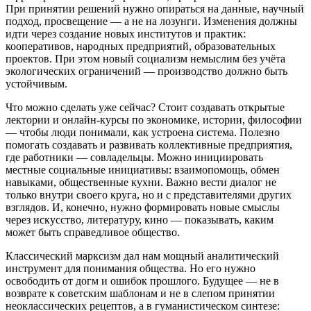
При принятии решений нужно опираться на данные, научный
подход, просвещение — а не на лозунги. Изменения должны
идти через создание новых институтов и практик:
кооперативов, народных предприятий, образовательных
проектов. При этом новый социализм немыслим без учёта
экологических ограничений — производство должно быть
устойчивым.
Что можно сделать уже сейчас? Стоит создавать открытые
лектории и онлайн‑курсы по экономике, истории, философии
— чтобы люди понимали, как устроена система. Полезно
помогать создавать и развивать коллективные предприятия,
где работники — совладельцы. Можно инициировать
местные социальные инициативы: взаимопомощь, обмен
навыками, общественные кухни. Важно вести диалог не
только внутри своего круга, но и с представителями других
взглядов. И, конечно, нужно формировать новые смыслы
через искусство, литературу, кино — показывать, каким
может быть справедливое общество.
Классический марксизм дал нам мощный аналитический
инструмент для понимания общества. Но его нужно
освободить от догм и ошибок прошлого. Будущее — не в
возврате к советским шаблонам и не в слепом принятии
неоклассических рецептов, а в гуманистическом синтезе: