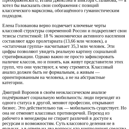
Преображенского, Итана Джексона и Виктора Стальнова, — я
хотел бы высказать свои соображения с позиций
классического марксизма, обогащённого гуманистическим
подходом.
Елена Голованова верно подмечает ключевые черты
классовой структуры современной России и подкрепляет свои
тезисы статистикой: 18 % экономически активного населения
составляют ядро пролетариата (13,66 млн человек), а
«остаточная группа» насчитывает 35,3 млн человек. Эти
цифры позволяют увидеть реальную картину социальной
стратификации. Однако важно не просто зафиксировать
наличие классов, но и понять, как живут представители этих
групп, что они чувствуют, к чему стремятся. Классовый
анализ должен быть не формальным, а живым —
ориентированным на человека, а не на абстрактные
категории.
Дмитрий Воронов в своём неоклассическом анализе
подчёркивает социальную мобильность: люди переходят из
одного статуса в другой, меняют профессии, открывают
бизнес. Это действительно так — мобильность существует. Но
она не отменяет классовых противоречий. Переход из
рабочего в менеджеры не стирает различий в доступе к
ресурсам и возможностям. Суть классового деления не в
ярлыках, а в ответе на два вопроса: кто контролирует средства