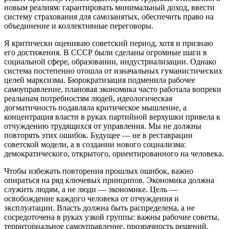
новым реалиям: гарантировать минимальный доход, ввести
систему страхования для самозанятых, обеспечить право на
объединение и коллективные переговоры.
Я критически оцениваю советский период, хотя и признаю
его достижения. В СССР были сделаны огромные шаги в
социальной сфере, образовании, индустриализации. Однако
система постепенно отошла от изначальных гуманистических
целей марксизма. Бюрократизация подменила рабочее
самоуправление, плановая экономика часто работала вопреки
реальным потребностям людей, идеологическая
догматичность подавляла критическое мышление, а
концентрация власти в руках партийной верхушки привела к
отчуждению трудящихся от управления. Мы не должны
повторять этих ошибок. Будущее — не в реставрации
советской модели, а в создании нового социализма:
демократического, открытого, ориентированного на человека.
Чтобы избежать повторения прошлых ошибок, важно
опираться на ряд ключевых принципов. Экономика должна
служить людям, а не люди — экономике. Цель —
освобождение каждого человека от отчуждения и
эксплуатации. Власть должна быть распределена, а не
сосредоточена в руках узкой группы: важны рабочие советы,
территориальное самоуправление, прозрачность решений.