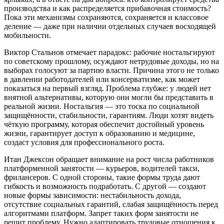
производства и как распределяется прибавочная стоимость?
Пока эти механизмы сохраняются, сохраняется и классовое
деление — даже при наличии отдельных случаев восходящей
мобильности.
Виктор Стальнов отмечает парадокс: рабочие ностальгируют
по советскому прошлому, осуждают нетрудовые доходы, но на
выборах голосуют за партию власти. Причина этого не только
в давлении работодателей или консерватизме, как может
показаться на первый взгляд. Проблема глубже: у людей нет
внятной альтернативы, которую они могли бы представить в
реальной жизни. Ностальгия — это тоска по социальной
защищённости, стабильности, гарантиям. Люди хотят видеть
чёткую программу, которая обеспечит достойный уровень
жизни, гарантирует доступ к образованию и медицине,
создаст условия для профессионального роста.
Итан Джексон обращает внимание на рост числа работников
платформенной занятости — курьеров, водителей такси,
фрилансеров. С одной стороны, такие формы труда дают
гибкость и возможность подработать. С другой — создают
новые формы зависимости: нестабильность дохода,
отсутствие социальных гарантий, слабая защищённость перед
алгоритмами платформ. Запрет таких форм занятости не
решит проблему. Нужно адаптировать трудовые отношения к