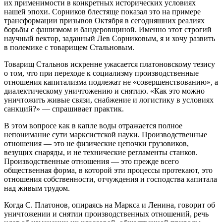
их применимости в конкретных исторических условиях
нашей эпохи. Сорников блестяще показал это на примере
трансформации призывов Октября в сегодняшних реалиях
борьбы с фашизмом и бандеровщиной. Именно этот строгий
научный вектор, заданный Лев Сорниковым, я и хочу развить
в полемике с товарищем Стальновым.
Товарищ Стальнов искренне ужасается платоновскому тезису
о том, что при переходе к социализму производственные
отношения капитализма подлежат не «совершенствованию», а
диалектическому уничтожению и снятию. «Как это можно
уничтожить живые связи, снабжение и логистику в условиях
санкций?» — спрашивает практик.
В этом вопросе как в капле воды отражается полное
непонимание сути марксистской науки. Производственные
отношения — это не физические цепочки грузовиков,
везущих снаряды, и не технические регламенты станков.
Производственные отношения — это прежде всего
общественная форма, в которой эти процессы протекают, это
отношения собственности, отчуждения и господства капитала
над живым трудом.
Когда С. Платонов, опираясь на Маркса и Ленина, говорит об
уничтожении и снятии производственных отношений, речь