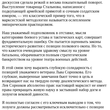
дискуссия сделала резкий и весьма показательный поворот.
Выступление товарища Стальнова, написанное с
подкупающей армейской прямотой и сочным солдатским
юмором, — это классический пример того, что в
марксистской методологии называется ослеплением
эмпирическим практицизмом.
Наш уважаемый подполковник в отставке, мысля
категориями боевого устава и тактических карт, совершает
фундаментальную ошибку. Он пытается оценивать законы
исторического развития с позиции полкового окопа. Но то,
что кажется очевидным здравому смыслу на уровне
батальона, оборачивается полным стратегическим
банкротством на уровне театра военных действий.
В этой связи хочу выразить глубокую солидарность с
позицией уважаемого ветерана Льва Сорникова. Его
глубокие, выверенные замечания бьют точно в цель и
возвращают нас на твердую почву диалектического метода.
Лев Сорников абсолютно прав: настоящий марксист не имеет
права превращать живую науку в застывший набор догм и
лозунгов вековой давности.
Я полностью согласен с его ключевым выводом о том, что
лозунги должны рассматриваться исключительно с позиции