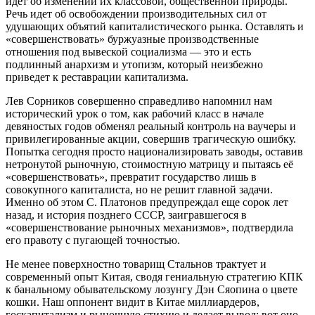
идет об изменении их классовой, общественной природы.
Речь идет об освобождении производительных сил от
удушающих объятий капиталистического рынка. Оставлять и
«совершенствовать» буржуазные производственные
отношения под вывеской социализма — это и есть
подлинный анархизм и утопизм, который неизбежно
приведет к реставрации капитализма.
Лев Сорников совершенно справедливо напомнил нам
исторический урок о том, как рабочий класс в начале
девяностых годов обменял реальный контроль на ваучеры и
привилегированные акции, совершив трагическую ошибку.
Попытка сегодня просто национализировать заводы, оставив
нетронутой рыночную, стоимостную матрицу и пытаясь её
«совершенствовать», превратит государство лишь в
совокупного капиталиста, но не решит главной задачи.
Именно об этом С. Платонов предупреждал еще сорок лет
назад, и история позднего СССР, заигравшегося в
«совершенствование рыночных механизмов», подтвердила
его правоту с пугающей точностью.
Не менее поверхностно товарищ Стальнов трактует и
современный опыт Китая, сводя гениальную стратегию КПК
к банальному обывательскому лозунгу Дэн Сяопина о цвете
кошки. Наш оппонент видит в Китае миллиардеров,
госкапитализм и рыночную стихию и делает вывод: вот оно,