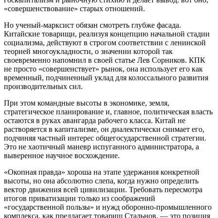
«совершенствование» старых отношений.
Но ученый-марксист обязан смотреть глубже фасада.
Китайские товарищи, реализуя концепцию начальной стадии
социализма, действуют в строгом соответствии с ленинской
теорией многоукладности, о значении которой так
своевременно напомнил в своей статье Лев Сорников. КПК
не просто «совершенствует» рынок, она использует его как
временный, подчиненный уклад для колоссального развития
производительных сил.
При этом командные высоты в экономике, земля,
стратегическое планирование и, главное, политическая власть
остаются в руках авангарда рабочего класса. Китай не
растворяется в капитализме, он диалектически снимает его,
подчиняя частный интерес общегосударственной стратегии.
Это не хаотичный маневр испуганного администратора, а
выверенное научное восхождение.
«Окопная правда» хороша на этапе удержания конкретной
высоты, но она абсолютно слепа, когда нужно определить
вектор движения всей цивилизации. Требовать пересмотра
итогов приватизации только из соображений
«государственной пользы» и нужд оборонно-промышленного
комплекса, как предлагает товарищ Стальнов, — это позиция