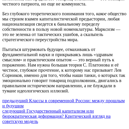
честного патриота, но еще не коммуниста.
Без глубокого теоретического понимания того,
какое
общество
мы строим взамен капиталистической предыстории, любая
национализация сведется к банальному переделу
собственности в пользу новой номенклатуры. Марксизм —
это не зеленка от тактических ушибов, а скальпель
стратегического переустройства мира.
Пытаться штурмовать будущее, отмахиваясь от
фундаментальной науки и прикрываясь лишь «здравым
смыслом» и практическим опытом — это верный путь к
поражению. Нам нужна большая теория С. Платонова и её
честное, глубокое прочтение, к которому нас призывает Лев
Сорников, именно для того, чтобы наши танки, о которых так
эмоционально говорит товарищ подполковник, двигались в
правильном историческом направлении, а не блуждали в
тумане идеологических иллюзий.
Навигация
Предыдущий
предыдущий
Классы в современной России: между прошлым
пост:
и будущим
по
Следующее
следующий
Государственный капитализм или
записям
сообщение:
бюрократическая деформация? Критический взгляд на
советскую модель